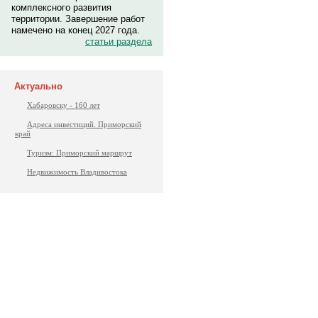
комплексного развития
территории. Завершение работ
намечено на конец 2027 года.
статьи раздела
Актуально
Хабаровску - 160 лет
Адреса инвестиций. Приморский
край
Туризм: Приморский маршрут
Недвижимость Владивостока