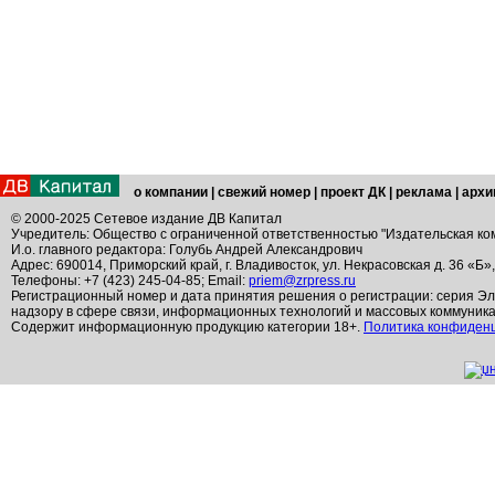
о компании
|
свежий номер
|
проект ДК
|
реклама
|
архи
© 2000-2025 Сетевое издание ДВ Капитал
Учредитель: Общество с ограниченной ответственностью "Издательская ко
И.о. главного редактора: Голубь Андрей Александрович
Адрес: 690014, Приморский край, г. Владивосток, ул. Некрасовская д. 36 «Б»
Телефоны: +7 (423) 245-04-85; Email:
priem@zrpress.ru
Регистрационный номер и дата принятия решения о регистрации: серия Эл
надзору в сфере связи, информационных технологий и массовых коммуник
Содержит информационную продукцию категории 18+.
Политика конфиден