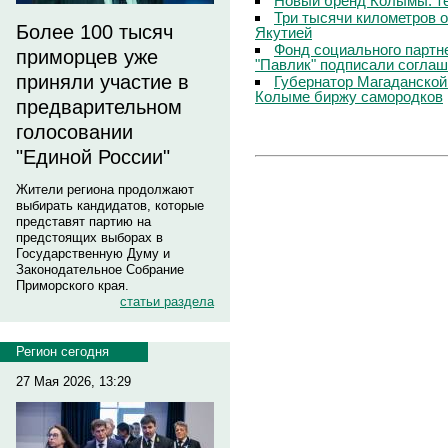
Новый бренд Колымы: те
Три тысячи километров 
Более 100 тысяч
Якутией
Фонд социального партн
приморцев уже
"Павлик" подписали соглаш
приняли участие в
Губернатор Магаданской
Колыме биржу самородков
предварительном
голосовании
"Единой России"
Жители региона продолжают
выбирать кандидатов, которые
представят партию на
предстоящих выборах в
Государственную Думу и
Законодательное Собрание
Приморского края.
статьи раздела
Регион сегодня
27 Мая 2026, 13:29