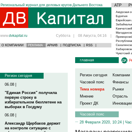
Региональный журнал для деловых кругов Дальнего Востока
АТР
Р
Амурская о
Бурятия
Еврейская 
Забайкаль
Камчатский
Магаданска
www.
dvkapital.ru
Суббота
|
08 Августа, 04:16
|
Приморски
Республика
О КОМПАНИИ
РЕКЛАМА
АРХИВ
|
ПОДПИСКА
|
RSS
|
Сахалинска
Хабаровски
Чукотский 
главная
Р
Регион сегодня
Компании
Регион сегодня
Часовой пояс
Финансы
06.08 |
Тема номера
Рынки
"Единая Россия" получила
Мнение
Отрасль
первую строку в
избирательном бюллетене на
Проект ДК
Инновации
выборах в Госдуму
Часовой пояс
06.08 |
28 Февраля 2020, 10:24 |
Час
Александр Щербаков держит
на контроле ситуацию с
Магадану разрешили