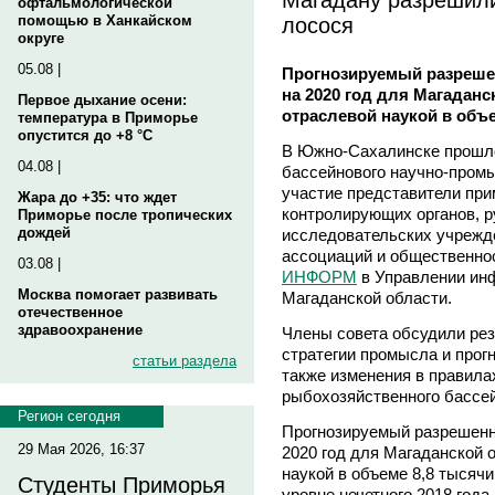
офтальмологической
лосося
помощью в Ханкайском
округе
05.08 |
Прогнозируемый разреше
на 2020 год для Магадан
Первое дыхание осени:
отраслевой наукой в объе
температура в Приморье
опустится до +8 °C
В Южно-Сахалинске прошло
04.08 |
бассейнового научно-промы
участие представители при
Жара до +35: что ждет
контролирующих органов, р
Приморье после тропических
дождей
исследовательских учрежд
ассоциаций и общественно
03.08 |
ИНФОРМ
в Управлении ин
Москва помогает развивать
Магаданской области.
отечественное
здравоохранение
Члены совета обсудили рез
стратегии промысла и прогн
статьи раздела
также изменения в правила
рыбохозяйственного бассей
Регион сегодня
Прогнозируемый разрешенн
29 Мая 2026, 16:37
2020 год для Магаданской 
наукой в объеме 8,8 тысяч
Студенты Приморья
уровне нечетного 2018 год