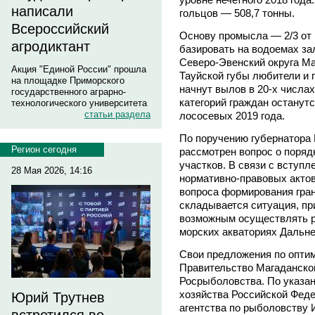
написали
гольцов — 508,7 тонны.
Всероссийский
Основу промысла — 2/3 от
агродиктант
базировать на водоемах з
Северо-Эвенский округа Ма
Акция "Единой России" прошла
Тауйской губы любители и 
на площадке Приморского
начнут вылов в 20-х числа
государственного аграрно-
категорий граждан останут
технологического университета
статьи раздела
лососевых 2019 года.
По поручению губернатора 
Регион сегодня
рассмотрен вопрос о поряд
участков. В связи с вступ
28 Мая 2026, 14:16
нормативно-правовых акто
вопроса формирования гра
складывается ситуация, пр
возможным осуществлять 
морских акваториях Дальне
Свои предложения по опти
Правительство Магаданской
Росрыболовства. По указан
хозяйства Российской Фед
Юрий Трутнев
агентства по рыболовству 