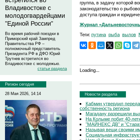
встретился во
группа, в задачу которой в
Владивостоке с
законодательство о рыбов
доступа граждан и юридиче
молодогвардейцами
"Единой России"
Журнал «Дальневосточны
Во время рабочей поездки в
Теги:
путина
рыба
вылов
Приморский край Зампред
Правительства РФ –
полномочный представитель
Президента РФ в ДФО Юрий
Трутнев встретился во
Владивостоке с молодежью.
статьи раздела
Loading...
Регион сегодня
28 Мая 2026, 14:14
Новости раздела
Кабмин утвердил переда
собственность региона
Магадану разрешили выл
На Колыме побит 40-лет
"МАЙНЕКС ДВ" и "Старат
Называя вещи своими и
Социальная инфраструкт