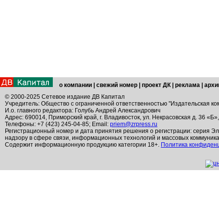
о компании
|
свежий номер
|
проект ДК
|
реклама
|
архи
© 2000-2025 Сетевое издание ДВ Капитал
Учредитель: Общество с ограниченной ответственностью "Издательская ко
И.о. главного редактора: Голубь Андрей Александрович
Адрес: 690014, Приморский край, г. Владивосток, ул. Некрасовская д. 36 «Б»
Телефоны: +7 (423) 245-04-85; Email:
priem@zrpress.ru
Регистрационный номер и дата принятия решения о регистрации: серия Эл
надзору в сфере связи, информационных технологий и массовых коммуник
Содержит информационную продукцию категории 18+.
Политика конфиден