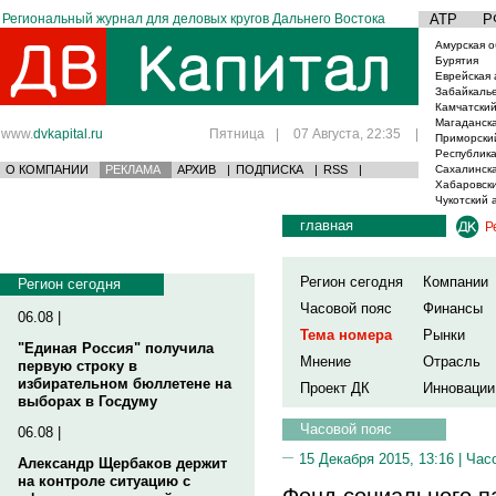
Региональный журнал для деловых кругов Дальнего Востока
АТР
Р
Амурская о
Бурятия
Еврейская 
Забайкаль
Камчатский
Магаданска
www.
dvkapital.ru
Пятница
|
07 Августа, 22:35
|
Приморски
Республика
О КОМПАНИИ
РЕКЛАМА
АРХИВ
|
ПОДПИСКА
|
RSS
|
Сахалинска
Хабаровски
Чукотский 
главная
Р
Регион сегодня
Компании
Регион сегодня
Часовой пояс
Финансы
06.08 |
Тема номера
Рынки
"Единая Россия" получила
Мнение
Отрасль
первую строку в
избирательном бюллетене на
Проект ДК
Инновации
выборах в Госдуму
Часовой пояс
06.08 |
15 Декабря 2015, 13:16 |
Час
Александр Щербаков держит
на контроле ситуацию с
Фонд социального п