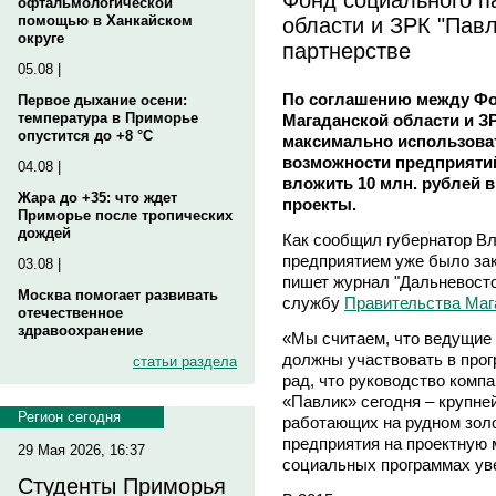
офтальмологической
области и ЗРК "Пав
помощью в Ханкайском
округе
партнерстве
05.08 |
По соглашению между Фо
Первое дыхание осени:
температура в Приморье
Магаданской области и З
опустится до +8 °C
максимально использова
возможности предприятий 
04.08 |
вложить 10 млн. рублей 
Жара до +35: что ждет
проекты.
Приморье после тропических
дождей
Как сообщил губернатор Вл
предприятием уже было зак
03.08 |
пишет журнал "Дальневосто
Москва помогает развивать
службу
Правительства Маг
отечественное
здравоохранение
«Мы считаем, что ведущие
должны участвовать в прог
статьи раздела
рад, что руководство компа
«Павлик» сегодня – крупн
Регион сегодня
работающих на рудном золо
предприятия на проектную 
29 Мая 2026, 16:37
социальных программах уве
Студенты Приморья