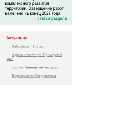
комплексного развития
территории. Завершение работ
намечено на конец 2027 года.
статьи раздела
Актуально
Хабаровску - 160 лет
Адреса инвестиций. Приморский
край
Туризм: Приморский маршрут
Недвижимость Владивостока