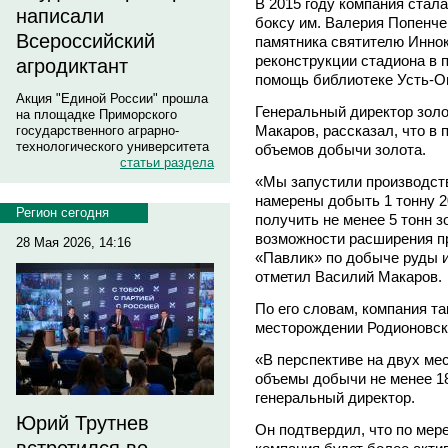
В 2015 году компания стал
написали
боксу им. Валерия Попенче
Всероссийский
памятника святителю Иннок
реконструкции стадиона в 
агродиктант
помощь библиотеке Усть
Акция "Единой России" прошла
Генеральный директор зол
на площадке Приморского
Макаров, рассказал, что в
государственного аграрно-
технологического университета
объемов добычи золота.
статьи раздела
«Мы запустили производство
намерены добыть 1 тонну 2
Регион сегодня
получить не менее 5 тонн з
возможности расширения п
28 Мая 2026, 14:16
«Павлик» по добыче руды и
отметил Василий Макаров.
По его словам, компания т
месторождении Родионовск
«В перспективе на двух ме
объемы добычи не менее 18 
генеральный директор.
Юрий Трутнев
Он подтвердил, что по мер