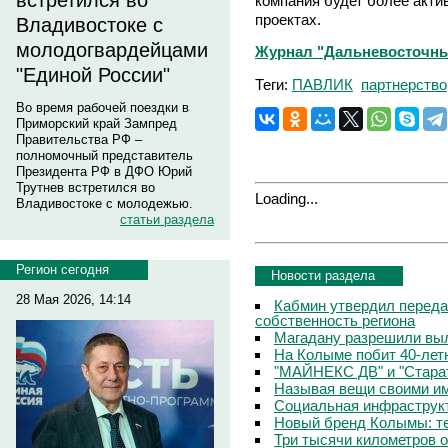
встретился во
компания будет более акти
проектах.
Владивостоке с
молодогвардейцами
Журнал "Дальневосточны
"Единой России"
Теги:
ПАВЛИК
партнерство
Во время рабочей поездки в
Приморский край Зампред
Правительства РФ –
полномочный представитель
Президента РФ в ДФО Юрий
Трутнев встретился во
Loading...
Владивостоке с молодежью.
статьи раздела
Регион сегодня
Новости раздела
28 Мая 2026, 14:14
Кабмин утвердил переда
собственность региона
Магадану разрешили выл
На Колыме побит 40-лет
"МАЙНЕКС ДВ" и "Старат
Называя вещи своими и
Социальная инфраструкт
Новый бренд Колымы: те
Три тысячи километров 