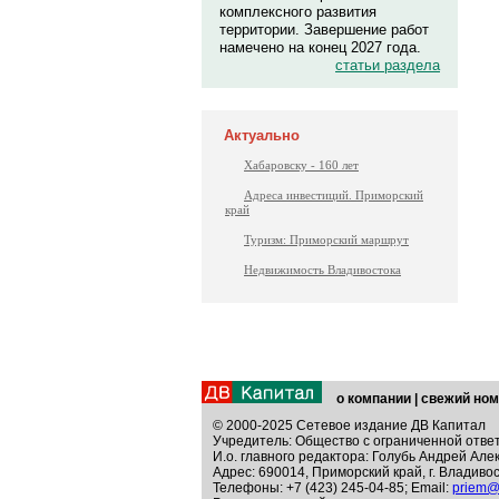
комплексного развития
территории. Завершение работ
намечено на конец 2027 года.
статьи раздела
Актуально
Хабаровску - 160 лет
Адреса инвестиций. Приморский
край
Туризм: Приморский маршрут
Недвижимость Владивостока
о компании
|
свежий ном
© 2000-2025 Сетевое издание ДВ Капитал
Учредитель: Общество с ограниченной отве
И.о. главного редактора: Голубь Андрей Але
Адрес: 690014, Приморский край, г. Владивос
Телефоны: +7 (423) 245-04-85; Email:
priem@