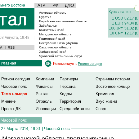
ьнего Востока
АТР
РФ
ДФО
Курсы валют
Амурская область
Бурятия
1 USD
82.17 р.
Еврейская автономная область
1 EUR
94.84 р.
Забайкалье
100 JPY
51.82 р.
Камчатский край
10 CNY
12.17 р.
Магаданская область
08 Августа, 19:48
|
Приморский край
Республика Саха (Якутия)
А
|
RSS
|
Сахалинская область
Хабаровский край
Чукотский автономный округ
главная
Рекомендует:
Регион сегодня
Регион сегодня
Компании
Партнеры
Страницы истории
Часовой пояс
Финансы
Персона
Восточное кольцо
Тема номера
Рынки
Кадры
Криминал
Мнение
Отрасль
Территория
Вкус жизни
Проект ДК
Инновации
Среда обитания
Спорт
Часовой пояс
27 Марта 2014, 19:31 |
Часовой пояс
 Магаданской области прогнозируемые