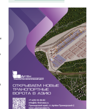
и
а
х