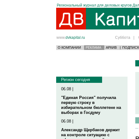
Региональный журнал для деловых кругов Дал
www.
dvkapital.ru
Суббота
|
О КОМПАНИИ
РЕКЛАМА
АРХИВ
|
ПОДПИСК
Регион сегодня
06.08 |
"Единая Россия" получила
первую строку в
избирательном бюллетене на
выборах в Госдуму
06.08 |
Александр Щербаков держит
на контроле ситуацию с
В