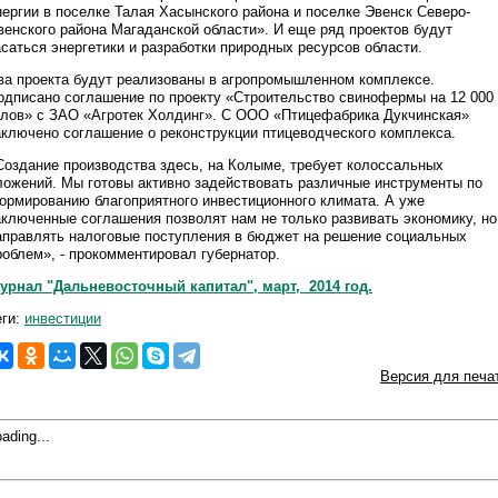
нергии в поселке Талая Хасынского района и поселке Эвенск Северо-
венского района Магаданской области». И еще ряд проектов будут
асаться энергетики и разработки природных ресурсов области.
ва проекта будут реализованы в агропромышленном комплексе.
одписано соглашение по проекту «Строительство свинофермы на 12 000
олов» с ЗАО «Агротек Холдинг». С ООО «Птицефабрика Дукчинская»
аключено соглашение о реконструкции птицеводческого комплекса.
Создание производства здесь, на Колыме, требует колоссальных
ложений. Мы готовы активно задействовать различные инструменты по
ормированию благоприятного инвестиционного климата. А уже
аключенные соглашения позволят нам не только развивать экономику, но
аправлять налоговые поступления в бюджет на решение социальных
роблем», - прокомментировал губернатор.
урнал "Дальневосточный капитал", март, 2014 год.
еги:
инвестиции
Версия для печа
ading...