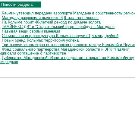
Новости раздела
Кабмин утвердил передачу аэропорта Магадана в собственность регио
Магадану разрешили выловить 8,8 тыс. тонн лосося
На Колыме побит 40-летний рекорд по добыче золота
"МАЙНЕКС ДВ" и "Старательский фарт" пройдут в Магадане
Называя вещи своими именами
Социальная инфраструктура Колымы получит 1,5 млрд рублей
Новый бренд Колымы: территория успеха
Три тысячи километров оптоволокна проложат между Колымой и Якути
Фонд социального партнерства Магаданской области и ЗРК "Павлик"
одписали соглашение о партнерстве
Губернатор Магаданской области предлагает открыть на Колыме биржу
амородков