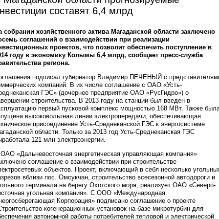
нвестиции составят 6,4 млрд
а собрании хозяйственного актива Магаданской области заключено
осемь соглашений о взаимодействии при реализации
нвестиционных проектов, что позволит обеспечить поступление в
014 году в экономику Колымы 6,4 млрд, сообщает пресс-служба
равительства региона.
оглашения подписал губернатор Владимир ПЕЧЕНЫЙ с представителям
оммерческих компаний. В их числе соглашение с ОАО «Усть-
реднеканская ГЭС» (дочернее предприятие ОАО «РусГидро») о
авершении строительства. В 2013 году на станции был введен в
ксплуатацию первый пусковой комплекс мощностью 168 МВт. Также был
апущена высоковольтная линии электропередачи, обеспечивающая
ехническое присоединение Усть-Среднеканской ГЭС к энергосистеме
агаданской области. Только за 2013 год Усть-Среднеканская ГЭС
ыработала 121 млн электроэнергии.
 ОАО «Дальневосточная энергетическая управляющая компания»
аключено соглашение о взаимодействии при строительстве
лектросетевых объектов. Проект, включающий в себя несколько угольны
азрезов вблизи пос. Омсукчан, строительство всесезонной автодороги и
гольного терминала на берегу Охотского моря, реализует ОАО «Северо-
осточная угольная компания». С ООО «Международная
нергосберегающая Корпорация» подписано соглашение о проекте
Строительство когенерационных установок на базе микротурбин для
беспечения автономной работы потребителей тепловой и электрической