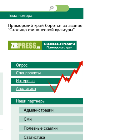
Тема номера
Приморский край борется за звание
"Столица финансовой культуры"
Опрос
Спецпроекты
Интервью
Аналитика
Наши партнеры
Администрации
Сми
Полезные ссылки
Статистика