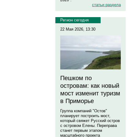
статьи раздела
Регион сегодня
22 Мая 2026, 13:30
Пешком по
островам: как новый
мост изменит туризм
в Приморье
Группа компаний "Остов"
планирует построить мост,
который свяжет Русский остров
с островом Елены. Переправа
станет первым этапом
масштабного проекта