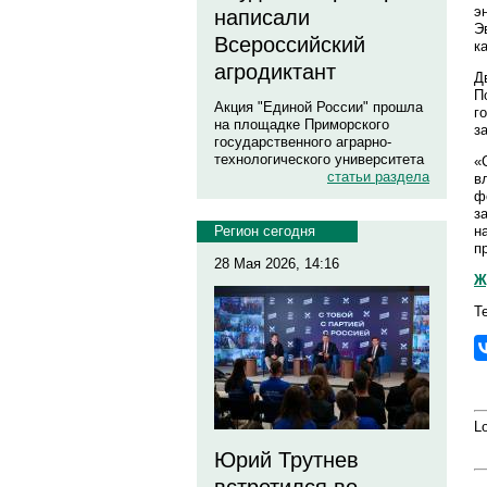
э
написали
Э
Всероссийский
к
агродиктант
Д
П
Акция "Единой России" прошла
г
на площадке Приморского
з
государственного аграрно-
технологического университета
«
статьи раздела
в
ф
з
н
Регион сегодня
п
28 Мая 2026, 14:16
Ж
Т
Lo
Юрий Трутнев