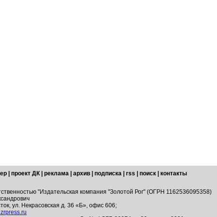
ер
|
проект ДК
|
реклама
|
архив
|
подписка
|
rss
|
поиск
|
контакты
тственностью "Издательская компания "Золотой Рог" (ОГРН 1162536095358)
ксандрович
ток, ул. Некрасовская д. 36 «Б», офис 606;
zrpress.ru