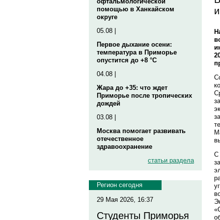
офтальмологической
и
помощью в Ханкайском
округе
05.08 |
Н
в
Первое дыхание осени:
и
температура в Приморье
2
опустится до +8 °C
п
04.08 |
С
к
Жара до +35: что ждет
С
Приморье после тропических
з
дождей
э
з
03.08 |
т
Москва помогает развивать
М
отечественное
в
здравоохранение
С
статьи раздела
з
э
р
Регион сегодня
у
в
29 Мая 2026, 16:37
Э
«
Студенты Приморья
о