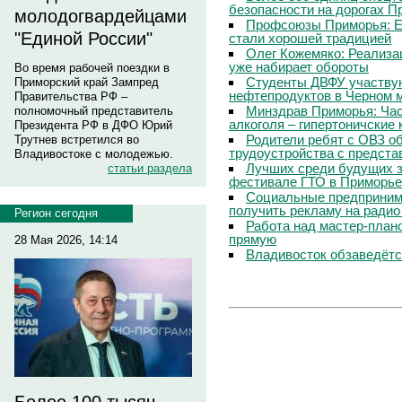
безопасности на дорогах П
молодогвардейцами
Профсоюзы Приморья: Е
"Единой России"
стали хорошей традицией
Олег Кожемяко: Реализа
уже набирает обороты
Во время рабочей поездки в
Студенты ДВФУ участвую
Приморский край Зампред
нефтепродуктов в Черном 
Правительства РФ –
Минздрав Приморья: Час
полномочный представитель
алкоголя – гипертоничские 
Президента РФ в ДФО Юрий
Родители ребят с ОВЗ о
Трутнев встретился во
трудоустройства с предст
Владивостоке с молодежью.
Лучших среди будущих з
статьи раздела
фестивале ГТО в Приморье
Социальные предпринима
получить рекламу на радио
Регион сегодня
Работа над мастер-пла
прямую
28 Мая 2026, 14:14
Владивосток обзаведётся