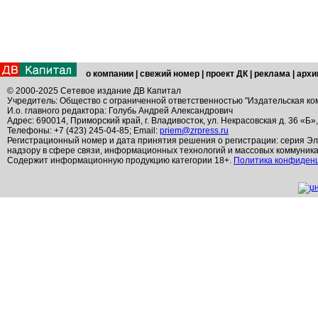
о компании
|
свежий номер
|
проект ДК
|
реклама
|
архи
© 2000-2025 Сетевое издание ДВ Капитал
Учредитель: Общество с ограниченной ответственностью "Издательская ко
И.о. главного редактора: Голубь Андрей Александрович
Адрес: 690014, Приморский край, г. Владивосток, ул. Некрасовская д. 36 «Б»
Телефоны: +7 (423) 245-04-85; Email:
priem@zrpress.ru
Регистрационный номер и дата принятия решения о регистрации: серия Эл
надзору в сфере связи, информационных технологий и массовых коммуник
Содержит информационную продукцию категории 18+.
Политика конфиден