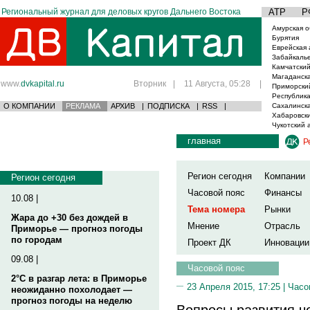
Региональный журнал для деловых кругов Дальнего Востока
АТР
Р
Амурская о
Бурятия
Еврейская 
Забайкаль
Камчатский
Магаданска
www.
dvkapital.ru
Вторник
|
11 Августа, 05:28
|
Приморски
Республика
О КОМПАНИИ
РЕКЛАМА
АРХИВ
|
ПОДПИСКА
|
RSS
|
Сахалинска
Хабаровски
Чукотский 
главная
Р
Регион сегодня
Компании
Регион сегодня
Часовой пояс
Финансы
10.08 |
Тема номера
Рынки
Жара до +30 без дождей в
Мнение
Отрасль
Приморье — прогноз погоды
по городам
Проект ДК
Инновации
09.08 |
Часовой пояс
2°C в разгар лета: в Приморье
23 Апреля 2015, 17:25 |
Часо
неожиданно похолодает —
прогноз погоды на неделю
Вопросы развития ч