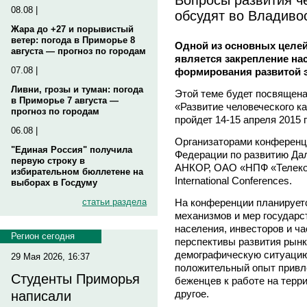
08.08 |
обсудят во Владиво
Жара до +27 и порывистый
ветер: погода в Приморье 8
Одной из основных целей
августа — прогноз по городам
является закрепление нас
07.08 |
формирования развитой 
Ливни, грозы и туман: погода
Этой теме будет посвящен
в Приморье 7 августа —
«Развитие человеческого к
прогноз по городам
пройдет 14-15 апреля 2015 
06.08 |
Организаторами конференц
"Единая Россия" получила
Федерации по развитию Дал
первую строку в
АНКОР, ОАО «НПФ «Телеком
избирательном бюллетене на
International Conferences.
выборах в Госдуму
На конференции планирует
статьи раздела
механизмов и мер государс
населения, инвесторов и ча
Регион сегодня
перспективы развития рынк
демографическую ситуацию
29 Мая 2026, 16:37
положительный опыт привл
Студенты Приморья
беженцев к работе на терр
другое.
написали