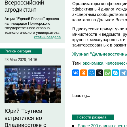
Всероссийский
Организаторы конференции
эффективный диалог между
агродиктант
экспертным сообществом по
Акция "Единой России" прошла
капитала на Дальнем Восто
на площадке Приморского
государственного аграрно-
В дискуссиях примут учас
технологического университета
министерств и ведомств, р
статьи раздела
крупных международных и 
заинтересованных в развит
Регион сегодня
Журнал "Дальневосточный 
28 Мая 2026, 14:16
Теги:
экономика
человечес
Loading...
Юрий Трутнев
встретился во
Новости раздела
Владивостоке с
Более 300 единиц спецт