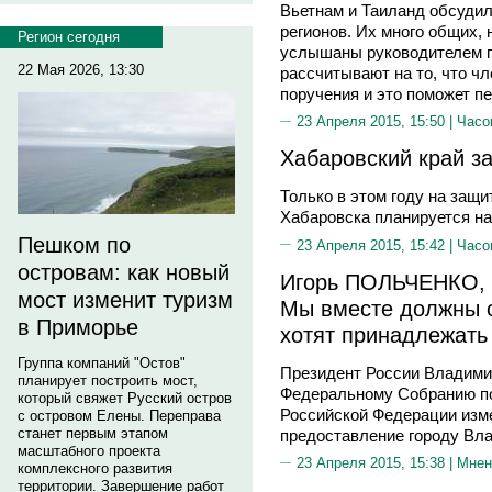
Вьетнам и Таиланд обсуди
регионов. Их много общих, н
Регион сегодня
услышаны руководителем п
22 Мая 2026, 13:30
рассчитывают на то, что ч
поручения и это поможет п
23 Апреля 2015, 15:50 |
Часо
Хабаровский край з
Только в этом году на защ
Хабаровска планируется на
Пешком по
23 Апреля 2015, 15:42 |
Часо
островам: как новый
Игорь ПОЛЬЧЕНКО, п
мост изменит туризм
Мы вместе должны с
в Приморье
хотят принадлежать
Группа компаний "Остов"
Президент России Владими
планирует построить мост,
Федеральному Собранию по
который свяжет Русский остров
Российской Федерации изм
с островом Елены. Переправа
станет первым этапом
предоставление городу Вла
масштабного проекта
23 Апреля 2015, 15:38 |
Мнен
комплексного развития
территории. Завершение работ