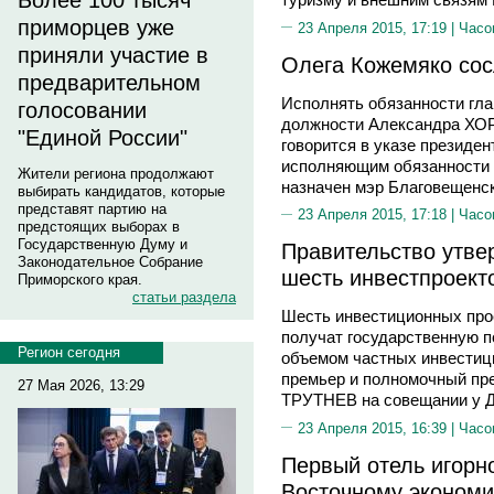
Более 100 тысяч
приморцев уже
23 Апреля 2015, 17:19 |
Часо
приняли участие в
Олега Кожемяко сос
предварительном
Исполнять обязанности гл
голосовании
должности Александра Х
"Единой России"
говорится в указе президе
исполняющим обязанности 
Жители региона продолжают
назначен мэр Благовещенс
выбирать кандидатов, которые
представят партию на
23 Апреля 2015, 17:18 |
Часо
предстоящих выборах в
Государственную Думу и
Правительство утве
Законодательное Собрание
шесть инвестпроект
Приморского края.
статьи раздела
Шесть инвестиционных прое
получат государственную п
Регион сегодня
объемом частных инвестици
премьер и полномочный пр
27 Мая 2026, 13:29
ТРУТНЕВ на совещании у 
23 Апреля 2015, 16:39 |
Часо
Первый отель игорн
Восточному эконом