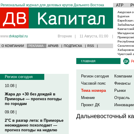
Региональный журнал для деловых кругов Дальнего Востока
АТР
Р
Амурская о
Бурятия
Еврейская 
Забайкаль
Камчатский
Магаданска
www.
dvkapital.ru
Вторник
|
11 Августа, 01:00
|
Приморски
Республика
О КОМПАНИИ
РЕКЛАМА
АРХИВ
|
ПОДПИСКА
|
RSS
|
Сахалинска
Хабаровски
Чукотский 
главная
Р
Регион сегодня
Компании
Регион сегодня
Часовой пояс
Финансы
10.08 |
Тема номера
Рынки
Жара до +30 без дождей в
Мнение
Отрасль
Приморье — прогноз погоды
по городам
Проект ДК
Инновации
09.08 |
Дальневосточный ка
2°C в разгар лета: в Приморье
неожиданно похолодает —
прогноз погоды на неделю