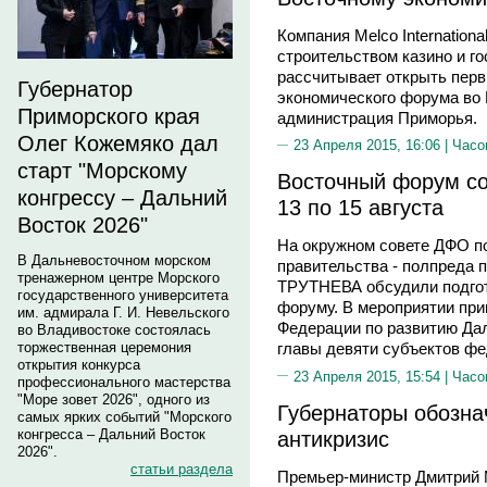
Компания Melco Internation
строительством казино и го
рассчитывает открыть перв
Губернатор
экономического форума во
Приморского края
администрация Приморья.
Олег Кожемяко дал
23 Апреля 2015, 16:06 |
Часо
старт "Морскому
Восточный форум со
конгрессу – Дальний
13 по 15 августа
Восток 2026"
На окружном совете ДФО п
В Дальневосточном морском
правительства - полпреда 
тренажерном центре Морского
ТРУТНЕВА обсудили подгот
государственного университета
форуму. В мероприятии при
им. адмирала Г. И. Невельского
Федерации по развитию Да
во Владивостоке состоялась
торжественная церемония
главы девяти субъектов фе
открытия конкурса
23 Апреля 2015, 15:54 |
Часо
профессионального мастерства
"Море зовет 2026", одного из
Губернаторы обозна
самых ярких событий "Морского
антикризис
конгресса – Дальний Восток
2026".
статьи раздела
Премьер-министр Дмитрий 