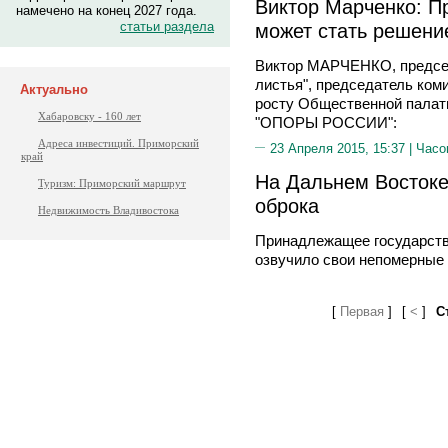
Виктор Марченко: П
намечено на конец 2027 года.
статьи раздела
может стать решени
Виктор МАРЧЕНКО, председ
листья", председатель ком
Актуально
росту Общественной палат
Хабаровску - 160 лет
"ОПОРЫ РОССИИ":
Адреса инвестиций. Приморский
23 Апреля 2015, 15:37 |
Часо
край
На Дальнем Востоке
Туризм: Приморский маршрут
оброка
Недвижимость Владивостока
Принадлежащее государств
озвучило свои непомерные
[
Первая
]
[
<
]
С