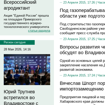
Всероссийский
23 Апреля 2015, 17:26 |
Часо
агродиктант
Под газоперабатыва
области уже подгот
Акция "Единой России" прошла
на площадке Приморского
государственного аграрно-
Под строительство газопе
технологического университета
Свободненском районе уже
статьи раздела
сообщает пресс-служба пра
23 Апреля 2015, 17:25 |
Часо
Регион сегодня
Вопросы развития ч
28 Мая 2026, 14:16
обсудят во Владиво
Одной из основных целей р
закрепление населения на 
развитой экономики.
23 Апреля 2015, 17:24 |
Часо
Вячеслав Шпорт пор
импортозамещению
Юрий Трутнев
встретился во
Предприятия пищевой и п
Хабаровского края должны 
Владивостоке с