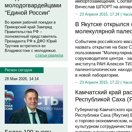
импортозамещения. Соотве
молодогвардейцами
Вячеслав ШПОРТ на аппар
"Единой России"
23 Апреля 2015, 17:24 |
Часо
Во время рабочей поездки в
В Якутске открылся
Приморский край Зампред
молекулярной пале
Правительства РФ –
полномочный представитель
Событием российского мас
Президента РФ в ДФО Юрий
Трутнев встретился во
назвать открытие на базе 
Владивостоке с молодежью.
пользования "Молекулярная
статьи раздела
соруководителя центра - з
института РАН Алексея ТИ
палеонтологических находо
Регион сегодня
в новой лаборатории.
28 Мая 2026, 14:14
23 Апреля 2015, 17:22 |
Часо
Камчатский край ра
Республикой Саха (
Губернатор Камчатского к
Республики Саха (Якутия)
о торгово-экономическом, 
культурном сотрудничестве
туризму и внешним связям 