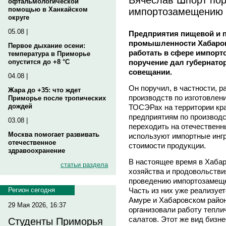
офтальмологической
импортозамещению
помощью в Ханкайском
округе
05.08 |
Предприятия пищевой и
промышленности Хабаров
Первое дыхание осени:
работать в сфере импор
температура в Приморье
поручение дал губернат
опустится до +8 °C
совещании.
04.08 |
Он поручил, в частности, 
Жара до +35: что ждет
производств по изготовлен
Приморье после тропических
дождей
ТОСЭРах на территории края
предприятиям по производ
03.08 |
переходить на отечественн
Москва помогает развивать
используют импортные ингр
отечественное
стоимости продукции.
здравоохранение
В настоящее время в Хабар
статьи раздела
хозяйства и продовольстви
проведению импортозамещен
Часть из них уже реализуе
Регион сегодня
Амуре и Хабаровском райо
29 Мая 2026, 16:37
организовали работу тепл
салатов. Этот же вид бизне
Студенты Приморья