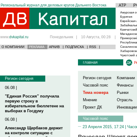
Региональный журнал для деловых кругов Дальнего Востока
АТР
Р
Амурская о
Бурятия
Еврейская 
Забайкаль
Камчатский
Магаданска
www.
dvkapital.ru
Понедельник
|
10 Августа, 00:28
|
Приморски
Республика
О КОМПАНИИ
РЕКЛАМА
АРХИВ
|
ПОДПИСКА
|
RSS
|
Сахалинска
Хабаровски
Чукотский 
главная
Р
Регион сегодня
Компании
Регион сегодня
Часовой пояс
Финансы
06.08 |
Тема номера
Рынки
"Единая Россия" получила
Мнение
Отрасль
первую строку в
избирательном бюллетене на
Проект ДК
Инновации
выборах в Госдуму
Часовой пояс
06.08 |
23 Апреля 2015, 17:24 |
Часо
Александр Щербаков держит
на контроле ситуацию с
Вячеслав Шпорт пор