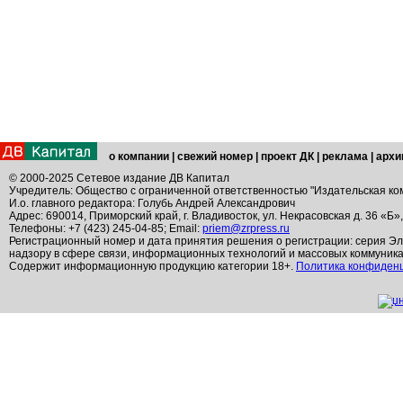
о компании
|
свежий номер
|
проект ДК
|
реклама
|
архи
© 2000-2025 Сетевое издание ДВ Капитал
Учредитель: Общество с ограниченной ответственностью "Издательская ко
И.о. главного редактора: Голубь Андрей Александрович
Адрес: 690014, Приморский край, г. Владивосток, ул. Некрасовская д. 36 «Б»
Телефоны: +7 (423) 245-04-85; Email:
priem@zrpress.ru
Регистрационный номер и дата принятия решения о регистрации: серия Эл
надзору в сфере связи, информационных технологий и массовых коммуник
Содержит информационную продукцию категории 18+.
Политика конфиден