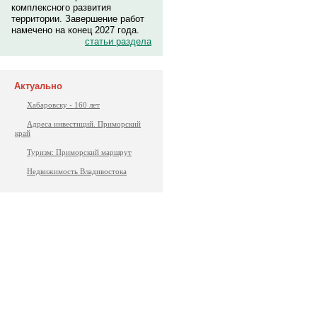
комплексного развития
территории. Завершение работ
намечено на конец 2027 года.
статьи раздела
Актуально
Хабаровску - 160 лет
Адреса инвестиций. Приморский
край
Туризм: Приморский маршрут
Недвижимость Владивостока