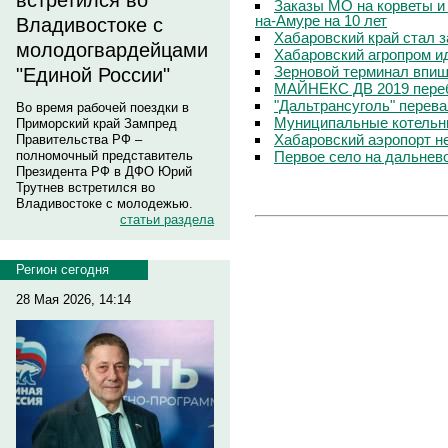
встретился во
Заказы МО на корветы и
на-Амуре на 10 лет
Владивостоке с
Хабаровский край стал 
молодогвардейцами
Хабаровский агропром ид
Зерновой терминал впиш
"Единой России"
МАЙНЕКС ДВ 2019 переб
"Дальтрансуголь" перев
Во время рабочей поездки в
Муниципальные котельны
Приморский край Зампред
Хабаровский аэропорт н
Правительства РФ –
Первое село на дальнев
полномочный представитель
Президента РФ в ДФО Юрий
Трутнев встретился во
Владивостоке с молодежью.
статьи раздела
Регион сегодня
28 Мая 2026, 14:14