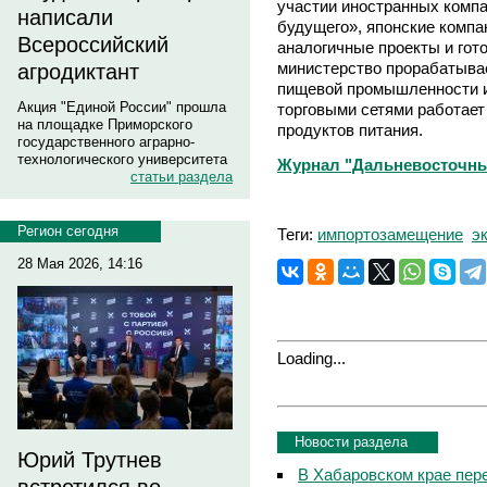
участии иностранных комп
написали
будущего», японские комп
Всероссийский
аналогичные проекты и гото
министерство прорабатыва
агродиктант
пищевой промышленности из
Акция "Единой России" прошла
торговыми сетями работает
на площадке Приморского
продуктов питания.
государственного аграрно-
технологического университета
Журнал "Дальневосточный 
статьи раздела
Регион сегодня
Теги:
импортозамещение
э
28 Мая 2026, 14:16
Loading...
Новости раздела
Юрий Трутнев
В Хабаровском крае пер