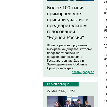
с
Более 100 тысяч
-
п
приморцев уже
приняли участие в
-
предварительном
-
9
голосовании
"Единой России"
-
-
Жители региона продолжают
7
выбирать кандидатов, которые
представят партию на
-
предстоящих выборах в
в
Государственную Думу и
Законодательное Собрание
-
Приморского края.
статьи раздела
-
-
Регион сегодня
-
27 Мая 2026, 13:29
-
-