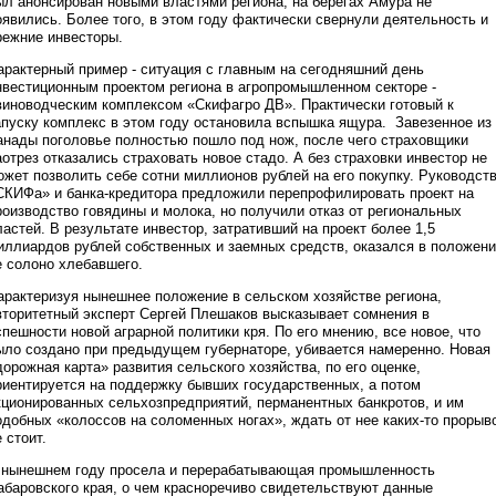
ыл анонсирован новыми властями региона, на берегах Амура не
оявились. Более того, в этом году фактически свернули деятельность и
режние инвесторы.
арактерный пример - ситуация с главным на сегодняшний день
нвестиционным проектом региона в агропромышленном секторе -
виноводческим комплексом «Скифагро ДВ». Практически готовый к
апуску комплекс в этом году остановила вспышка ящура. Завезенное из
анады поголовье полностью пошло под нож, после чего страховщики
аотрез отказались страховать новое стадо. А без страховки инвестор не
ожет позволить себе сотни миллионов рублей на его покупку. Руководст
СКИФа» и банка-кредитора предложили перепрофилировать проект на
роизводство говядины и молока, но получили отказ от региональных
ластей. В результате инвестор, затративший на проект более 1,5
иллиардов рублей собственных и заемных средств, оказался в положен
е солоно хлебавшего.
арактеризуя нынешнее положение в сельском хозяйстве региона,
вторитетный эксперт Сергей Плешаков высказывает сомнения в
спешности новой аграрной политики кря. По его мнению, все новое, что
ыло создано при предыдущем губернаторе, убивается намеренно. Новая
дорожная карта» развития сельского хозяйства, по его оценке,
риентируется на поддержку бывших государственных, а потом
кционированных сельхозпредприятий, перманентных банкротов, и им
одобных «колоссов на соломенных ногах», ждать от нее каких-то прорыв
 стоит.
 нынешнем году просела и перерабатывающая промышленность
абаровского края, о чем красноречиво свидетельствуют данные