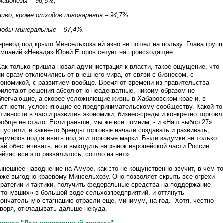
 майонезы – 98,5%;
 пиво, кроме отходов пивоварения – 94,7%;
 воды минеральные – 97,4%.
еревод под крыло Минсельхоза ей явно не пошел на пользу. Глава груп
омпаний «Невада» Юрий Егоров сетует на происходящее:
Как только пришла новая администрация к власти, такое ощущение, что
ни сразу отключились от внешнего мира, от связи с бизнесом, с
кономикой, с развитием вообще. Время от времени из правительства
рилетают решения абсолютно неадекватные, никоим образом не
блегчающие, а скорее усложняющие жизнь в Хабаровском крае и, в
астности, усложняющие ее предпринимательскому сообществу. Какой-то
ктивности в части развития экономики, бизнес-среды и конкретно торговл
ообще не стало. Если раньше, мы же все помним, - и «Наш выбор 27»
апустили, и какие-то бренды торговые начали создавать и развивать,
ермеров подтягивать под эти торговые марки. Были задумки не только
рай обеспечивать, но и выходить на рынок европейской части России.
ейчас все это развалилось, сошло на нет».
ынешнее наводнение на Амуре, как это не кощунственно звучит, в чем-то
аже выгодно краевому Минсельхозу. Оно позволяет скрыть все огрехи
тратегии и тактики, получить федеральные средства на поддержание
утонувших» в большой воде сельхозпредприятий, и оттянуть
кончательную стагнацию отрасли еще, минимум, на год. Хотя, честно
оворя, откладывать дальше некуда.
урнал "Дальневосточный капитал".