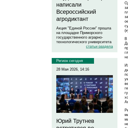
О
написали
з
Всероссийский
п
з
агродиктант
о
с
Акция "Единой России" прошла
(
на площадке Приморского
государственного аграрно-
В
технологического университета
Д
статьи раздела
п
г
н
Регион сегодня
И
28 Мая 2026, 14:16
д
п
у
в
г
г
х
А
Р
м
м
Юрий Трутнев
н