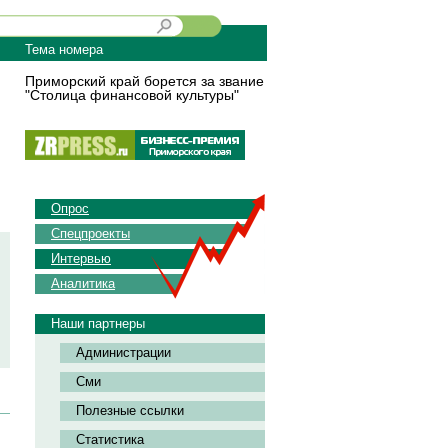
Тема номера
Приморский край борется за звание
"Столица финансовой культуры"
Опрос
Спецпроекты
Интервью
Аналитика
Наши партнеры
Администрации
Сми
Полезные ссылки
Статистика