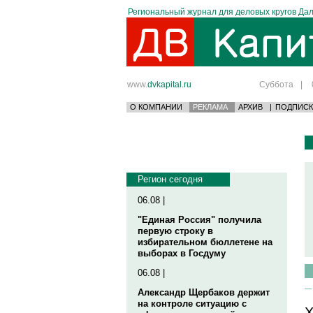
Региональный журнал для деловых кругов Дал
www.
dvkapital.ru
Суббота
|
О КОМПАНИИ
РЕКЛАМА
АРХИВ
|
ПОДПИСК
Регион сегодня
06.08 |
"Единая Россия" получила
первую строку в
избирательном бюллетене на
выборах в Госдуму
06.08 |
Александр Щербаков держит
на контроле ситуацию с
Х