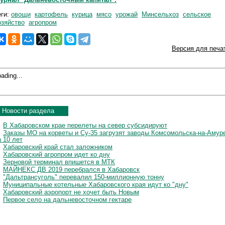
еги:
овощи
картофель
курица
мясо
урожай
Минсельхоз
сельское
озяйство
агропром
Версия для печа
ading...
Новости раздела
В Хабаровском крае перелеты на север субсидируют
Заказы МО на корветы и Су-35 загрузят заводы Комсомольска-на-Амур
а 10 лет
Хабаровский край стал заложником
Хабаровский агропром идет ко дну
Зерновой терминал впишется в МТК
МАЙНЕКС ДВ 2019 перебрался в Хабаровск
"Дальтрансуголь" перевалил 150-миллионную тонну
Муниципальные котельные Хабаровского края идут ко "дну"
Хабаровский аэропорт не хочет быть Новым
Первое село на дальневосточном гектаре