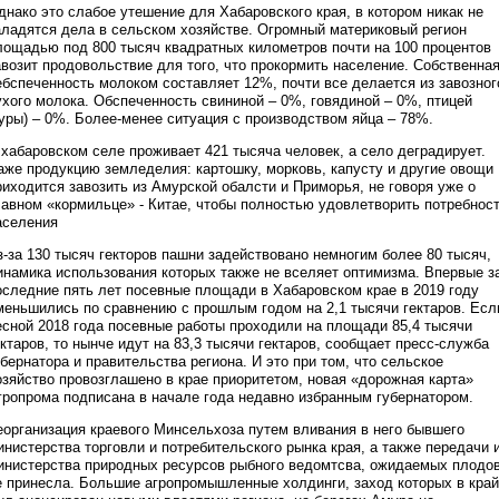
днако это слабое утешение для Хабаровского края, в котором никак не
аладятся дела в сельском хозяйстве. Огромный материковый регион
лощадью под 800 тысяч квадратных километров почти на 100 процентов
авозит продовольствие для того, что прокормить население. Собственна
ебспеченность молоком составляет 12%, почти все делается из завозног
ухого молока. Обспеченность свининой – 0%, говядиной – 0%, птицей
куры) – 0%. Более-менее ситуация с производством яйца – 78%.
 хабаровском селе проживает 421 тысяча человек, а село деградирует.
аже продукцию земледелия: картошку, морковь, капусту и другие овощи
риходится завозить из Амурской обалсти и Приморья, не говоря уже о
лавном «кормильце» - Китае, чтобы полностью удовлетворить потребнос
аселения
з-за 130 тысяч гекторов пашни задействовано немногим более 80 тысяч,
инамика использования которых также не вселяет оптимизма. Впервые з
оследние пять лет посевные площади в Хабаровском крае в 2019 году
меньшились по сравнению с прошлым годом на 2,1 тысячи гектаров. Есл
есной 2018 года посевные работы проходили на площади 85,4 тысячи
ектаров, то нынче идут на 83,3 тысячи гектаров, сообщает пресс-служба
убернатора и правительства региона. И это при том, что сельское
озяйство провозглашено в крае приоритетом, новая «дорожная карта»
гропрома подписана в начале года недавно избранным губернатором.
еорганизация краевого Минсельхоза путем вливания в него бывшего
инистерства торговли и потребительского рынка края, а также передачи 
инистерства природных ресурсов рыбного ведомтсва, ожидаемых плодо
е принесла. Большие агропромышленные холдинги, заход которых в край