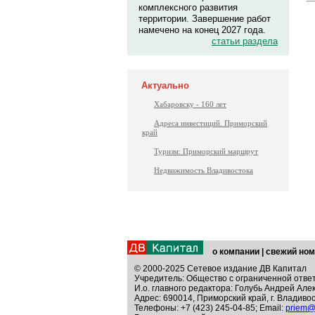
комплексного развития
территории. Завершение работ
намечено на конец 2027 года.
статьи раздела
Актуально
Хабаровску - 160 лет
Адреса инвестиций. Приморский
край
Туризм: Приморский маршрут
Недвижимость Владивостока
о компании
|
свежий ном
© 2000-2025 Сетевое издание ДВ Капитал
Учредитель: Общество с ограниченной отве
И.о. главного редактора: Голубь Андрей Але
Адрес: 690014, Приморский край, г. Владивос
Телефоны: +7 (423) 245-04-85; Email:
priem@