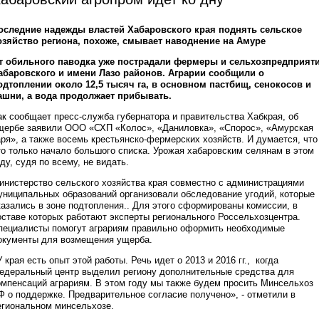
оследние надежды властей Хабаровского края поднять сельское
озяйство региона, похоже, смывает наводнение на Амуре
т обильного паводка уже пострадали фермеры и сельхозпредприят
абаровского и имени Лазо районов. Аграрии сообщили о
одтоплении около 12,5 тысяч га, в основном пастбищ, сенокосов и
ашни, а вода продолжает прибывать.
ак сообщает пресс-служба губернатора и правительства Хабкрая, об
щербе заявили ООО «СХП «Колос», «Даниловка», «Спорос», «Амурская
аря», а также восемь крестьянско-фермерских хозяйств. И думается, что
то только начало большого списка. Урожая хабаровским селянам в этом
оду, судя по всему, не видать.
инистерство сельского хозяйства края совместно с администрациями
униципальных образований организовали обследование угодий, которые
казались в зоне подтопления.. Для этого сформированы комиссии, в
оставе которых работают эксперты регионального Россельхозцентра.
пециалисты помогут аграриям правильно оформить необходимые
окументы для возмещения ущерба.
У края есть опыт этой работы. Речь идет о 2013 и 2016 гг., когда
едеральный центр выделил региону дополнительные средства для
омпенсаций аграриям. В этом году мы также будем просить Минсельхоз
Ф о поддержке. Предварительное согласие получено», - отметили в
егиональном минсельхозе.