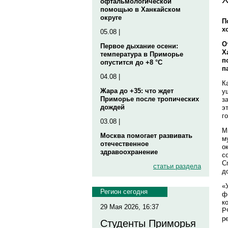
офтальмологической
помощью в Ханкайском
округе
П
х
05.08 |
О
Первое дыхание осени:
Х
температура в Приморье
п
опустится до +8 °C
п
04.08 |
К
Жара до +35: что ждет
у
Приморье после тропических
з
дождей
э
г
03.08 |
М
Москва помогает развивать
м
отечественное
о
здравоохранение
с
С
статьи раздела
д
«
Регион сегодня
ф
к
29 Мая 2026, 16:37
Р
р
Студенты Приморья