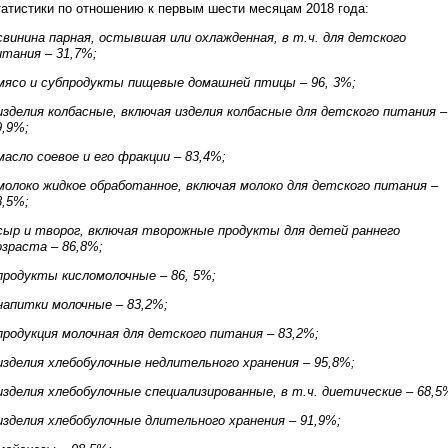
татистики по отношению к первым шести месяцам 2018 года:
 свинина парная, остывшая или охлажденная, в т.ч. для детского
итания – 31,7%;
 мясо и субпродукты пищевые домашней птицы – 96, 3%;
 изделия колбасные, включая изделия колбасные для детского питания –
9,9%;
 масло соевое и его фракции – 83,4%;
 молоко жидкое обработанное, включая молоко для детского питания –
8,5%;
 сыр и творог, включая творожные продукты для детей раннего
озраста – 86,8%;
 продукты кисломолочные – 86, 5%;
 напитки молочные – 83,2%;
 продукция молочная для детского питания – 83,2%;
 изделия хлебобулочные недлительного хранения – 95,8%;
 изделия хлебобулочные специализированные, в т.ч. диетические – 68,5
 изделия хлебобулочные длительного хранения – 91,9%;