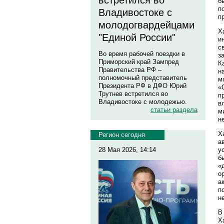
встретился во
б
п
Владивостоке с
п
молодогвардейцами
Х
"Единой России"
и
с
Во время рабочей поездки в
з
Приморский край Зампред
К
Правительства РФ –
н
полномочный представитель
м
Президента РФ в ДФО Юрий
«
Трутнев встретился во
п
Владивостоке с молодежью.
в
статьи раздела
м
н
Х
Регион сегодня
а
у
28 Мая 2026, 14:14
б
«
о
а
п
не
В
Х