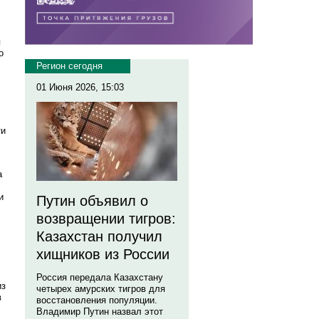
я
о
Регион сегодня
01 Июня 2026, 15:03
ти
а
и
Путин объявил о
возвращении тигров:
Казахстан получил
хищников из России
Россия передала Казахстану
из
четырех амурских тигров для
в
восстановления популяции.
Владимир Путин назвал этот