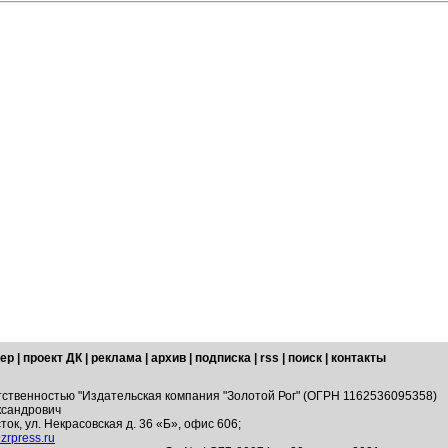
ер
|
проект ДК
|
реклама
|
архив
|
подписка
|
rss
|
поиск
|
контакты
тственностью "Издательская компания "Золотой Рог" (ОГРН 1162536095358)
ксандрович
ток, ул. Некрасовская д. 36 «Б», офис 606;
zrpress.ru