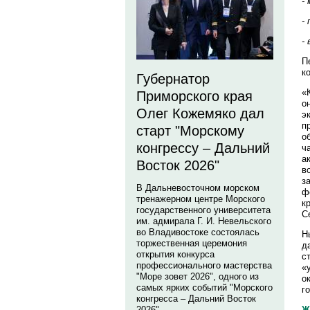
-
-
-
П
к
Губернатор
«
Приморского края
о
Олег Кожемяко дал
э
п
старт "Морскому
о
конгрессу – Дальний
ч
а
Восток 2026"
в
з
В Дальневосточном морском
ф
тренажерном центре Морского
к
государственного университета
С
им. адмирала Г. И. Невельского
во Владивостоке состоялась
Н
торжественная церемония
д
открытия конкурса
с
профессионального мастерства
«
"Море зовет 2026", одного из
о
самых ярких событий "Морского
г
конгресса – Дальний Восток
Ж
2026".