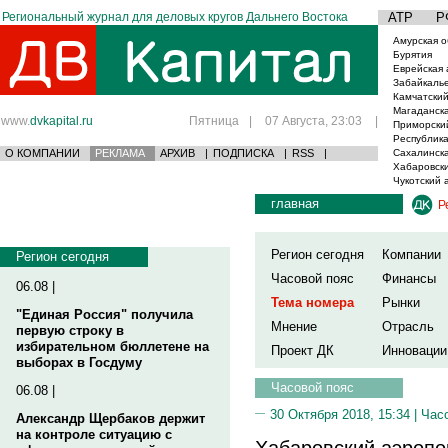
Региональный журнал для деловых кругов Дальнего Востока
АТР
Р
Амурская о
Бурятия
Еврейская 
Забайкаль
Камчатский
Магаданска
www.
dvkapital.ru
Пятница
|
07 Августа, 23:03
|
Приморски
Республика
О КОМПАНИИ
РЕКЛАМА
АРХИВ
|
ПОДПИСКА
|
RSS
|
Сахалинска
Хабаровски
Чукотский 
главная
Р
Регион сегодня
Компании
Регион сегодня
Часовой пояс
Финансы
06.08 |
Тема номера
Рынки
"Единая Россия" получила
Мнение
Отрасль
первую строку в
избирательном бюллетене на
Проект ДК
Инновации
выборах в Госдуму
Часовой пояс
06.08 |
30 Октября 2018, 15:34 |
Час
Александр Щербаков держит
на контроле ситуацию с
Хабаровский аэропо