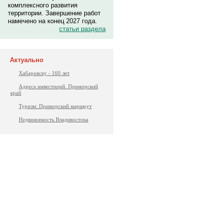
комплексного развития
территории. Завершение работ
намечено на конец 2027 года.
статьи раздела
Актуально
Хабаровску - 160 лет
Адреса инвестиций. Приморский
край
Туризм: Приморский маршрут
Недвижимость Владивостока