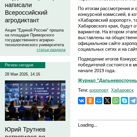
написали
По итогам рассмотрения и
Всероссийский
конкурсной комиссией, в к
агродиктант
«Хабаровский аэропорт», т
Хабаровского края, будут 
Акция "Единой России" прошла
вариантов. На втором этап
на площадке Приморского
выставлены на общественно
государственного аграрно-
официальном сайте аэропор
технологического университета
социальных сетях и на сай
статьи раздела
Подведение итогов Конкурс
победителей состоятся в 
Регион сегодня
начале 2019 года.
28 Мая 2026, 14:16
Журнал "Дальневосточный 
Теги:
аэропорт
Хабаровск
Loading...
Юрий Трутнев