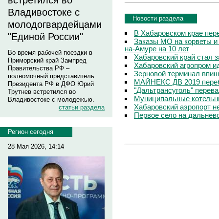
встретился во
Владивостоке с
Новости раздела
молодогвардейцами
В Хабаровском крае пер
"Единой России"
Заказы МО на корветы и
на-Амуре на 10 лет
Во время рабочей поездки в
Хабаровский край стал 
Приморский край Зампред
Хабаровский агропром ид
Правительства РФ –
Зерновой терминал впиш
полномочный представитель
МАЙНЕКС ДВ 2019 переб
Президента РФ в ДФО Юрий
"Дальтрансуголь" перев
Трутнев встретился во
Муниципальные котельны
Владивостоке с молодежью.
Хабаровский аэропорт н
статьи раздела
Первое село на дальнев
Регион сегодня
28 Мая 2026, 14:14