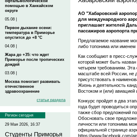
офтальмологической
помощью в Ханкайском
округе
АО "Хабаровский аэропор
для международного аэро
05.08 |
приглашает жителей Даль
Первое дыхание осени:
пассажиров аэропорта при
температура в Приморье
опустится до +8 °C
Предлагаемое название мож
либо топонима или именем
04.08 |
Жара до +35: что ждет
Как сообщают в пресс-служ
Приморье после тропических
которой может быть назван
дождей
четырем требованиям. Эта 
03.08 |
масштабе всей России, не
присутствовать в наимено
Москва помогает развивать
Жизнь и деятельность канд
отечественное
Востоком и (или) авиацией
здравоохранение
статьи раздела
Конкурс пройдет в два этап
года будет проводиться оп
также сбор предложений по 
Регион сегодня
Обосновать свое предлож
личности или топонима мож
29 Мая 2026, 16:37
официальной странице аэро
Студенты Приморья
https://www.facebook.com/ai