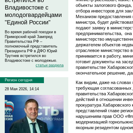
встретился во
объекты залогового фонда,
Владивостоке с
отбора инвесторов для закл
молодогвардейцами
Механизм предоставления г
"Единой России"
министра, будет действов
подают заявку в министерс
Во время рабочей поездки в
предпринимательства, она 
Приморский край Зампред
министерство имущественн
Правительства РФ –
держателем объектов недв
полномочный представитель
отраслевое министерство вы
Президента РФ в ДФО Юрий
принимается в работу, мин
Трутнев встретился во
Владивостоке с молодежью.
готовит документы на засе
статьи раздела
правительстве Хабаровског
окончательное решение, дав
Регион сегодня
Как видим, даже на словах
требующая согласованных 
28 Мая 2026, 14:14
правительства Хабаровског
действий в отношении инве
прокуратура Хабаровского 
представлений главе регион
нарушениям прав ООО «Фла
модернизацией горнолыжно
якорным резидентом однои