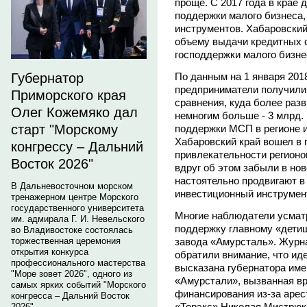
проще. С 2017 года в крае
поддержки малого бизнеса
инструментов. Хабаровский
объему выдачи кредитных 
господдержки малого бизне
По данным на 1 января 2018
Губернатор
предприниматели получили 
Приморского края
сравнения, куда более раз
Олег Кожемяко дал
немногим больше - 3 млрд.
старт "Морскому
поддержки МСП в регионе и
Хабаровский край вошел в 
конгрессу – Дальний
привлекательности регионов
Восток 2026"
вдруг об этом забыли в нов
настоятельно продвигают в
В Дальневосточном морском
инвестиционный инструмен
тренажерном центре Морского
государственного университета
Многие наблюдатели усмат
им. адмирала Г. И. Невельского
поддержку главному «детищ
во Владивостоке состоялась
завода «Амурсталь». Журн
торжественная церемония
открытия конкурса
обратили внимание, что ид
профессионального мастерства
высказана губернатора име
"Море зовет 2026", одного из
«Амурстали», вызванная в
самых ярких событий "Морского
финансирования из-за арес
конгресса – Дальний Восток
«Торэкс» Николая Мистрюко
2026".