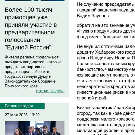
Не случайно председатель 
Более 100 тысяч
народной академии наук, д
Вадим Заусаев
приморцев уже
приняли участие в
обратил на это внимание у
«Нужно продумывать други
предварительном
фонд имеет большие риски»
голосовании
Не внушил оптимизма Залог
"Единой России"
доценту Хабаровского госу
Жители региона продолжают
права Владимиру Норину. П
выбирать кандидатов, которые
больше «спасательным круг
представят партию на
банкротство, чем инструме
предстоящих выборах в
желающие могут попасть в «
Государственную Думу и
считает экономист, этот фо
Законодательное Собрание
невозвратности кредитов за
Приморского края.
статьи раздела
инвестиционные риски в кра
опасной игрой.
Регион сегодня
Бизнес-аналитик Иван Загор
огород, так как в крае де
27 Мая 2026, 13:29
поддержки малого краевого
может оказывать поддержку
миллиардов рублей, и проц