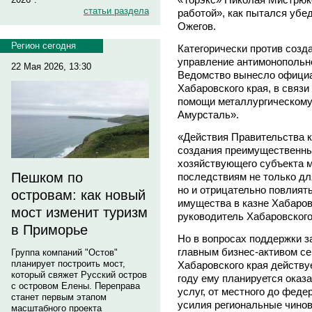
статьи раздела
работой», как пытался убе
Ожегов.
Регион сегодня
Категорически против созд
управление антимонопольн
22 Мая 2026, 13:30
Ведомство вынесло официа
Хабаровского края, в связи
помощи металлургическому
Амурсталь».
«Действия Правительства к
создания преимущественны
хозяйствующего субъекта м
Пешком по
последствиям не только дл
но и отрицательно повлият
островам: как новый
имущества в казне Хабаров
мост изменит туризм
руководитель Хабаровског
в Приморье
Но в вопросах поддержки 
главным бизнес-активом се
Группа компаний "Остов"
планирует построить мост,
Хабаровского края действу
который свяжет Русский остров
году ему планируется оказ
с островом Елены. Переправа
услуг, от местного до фед
станет первым этапом
усилия региональные чино
масштабного проекта