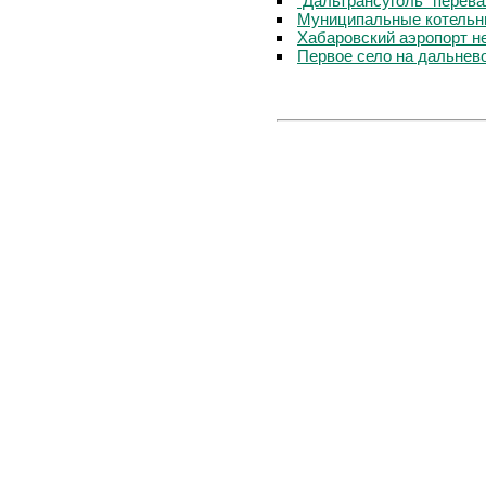
"Дальтрансуголь" перев
Муниципальные котельны
Хабаровский аэропорт н
Первое село на дальнев