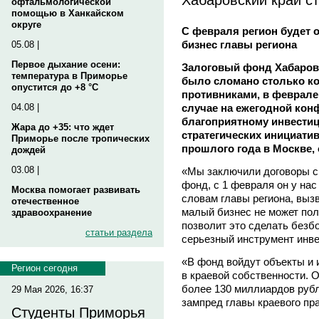
офтальмологической
помощью в Ханкайском
округе
С февраля регион будет 
бизнес главы региона
05.08 |
Первое дыхание осени:
Залоговый фонд Хабаровс
температура в Приморье
было сломано столько ко
опустится до +8 °C
противниками, в феврале
случае на ежегодной кон
04.08 |
благоприятному инвестиц
Жара до +35: что ждет
стратегических инициатив
Приморье после тропических
прошлого года в Москве, 
дождей
03.08 |
«Мы заключили договоры с 
фонд, с 1 февраля он у нас
Москва помогает развивать
словам главы региона, вызв
отечественное
малый бизнес не может пол
здравоохранение
позволит это сделать безбо
статьи раздела
серьезный инструмент инв
«В фонд войдут объекты и 
Регион сегодня
в краевой собственности. 
более 130 миллиардов рубл
29 Мая 2026, 16:37
зампред главы краевого 
Студенты Приморья