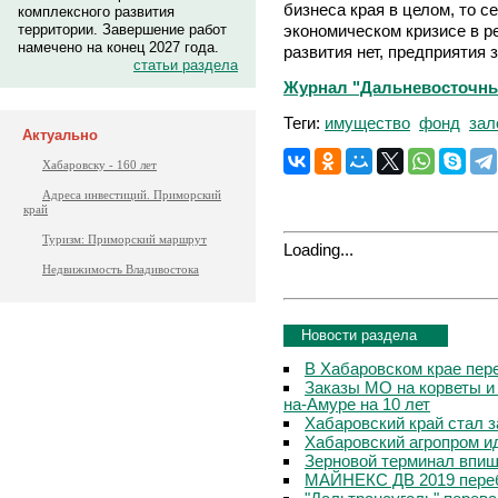
бизнеса края в целом, то с
комплексного развития
экономическом кризисе в ре
территории. Завершение работ
намечено на конец 2027 года.
развития нет, предприятия 
статьи раздела
Журнал "Дальневосточны
Теги:
имущество
фонд
зал
Актуально
Хабаровску - 160 лет
Адреса инвестиций. Приморский
край
Туризм: Приморский маршрут
Loading...
Недвижимость Владивостока
Новости раздела
В Хабаровском крае пер
Заказы МО на корветы и
на-Амуре на 10 лет
Хабаровский край стал 
Хабаровский агропром ид
Зерновой терминал впиш
МАЙНЕКС ДВ 2019 переб