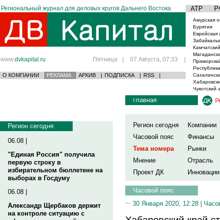
Региональный журнал для деловых кругов Дальнего Востока
АТР
Р
Амурская о
Бурятия
Еврейская 
Забайкаль
Камчатский
Магаданска
www.
dvkapital.ru
Пятница
|
07 Августа, 07:33
|
Приморски
Республика
О КОМПАНИИ
РЕКЛАМА
АРХИВ
|
ПОДПИСКА
|
RSS
|
Сахалинска
Хабаровски
Чукотский 
главная
Р
Регион сегодня
Компании
Регион сегодня
Часовой пояс
Финансы
06.08 |
Тема номера
Рынки
"Единая Россия" получила
Мнение
Отрасль
первую строку в
избирательном бюллетене на
Проект ДК
Инновации
выборах в Госдуму
Часовой пояс
06.08 |
30 Января 2020, 12:28 |
Часо
Александр Щербаков держит
на контроле ситуацию с
Хабаровский край с