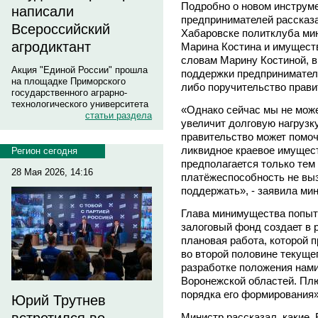
Подробно о новом инструм
написали
предпринимателей рассказа
Всероссийский
Хабаровске политклуба ми
агродиктант
Марина Костина и имущест
словам Марину Костиной, в
Акция "Единой России" прошла
поддержки предпринимателе
на площадке Приморского
либо поручительство прави
государственного аграрно-
технологического университета
«Однако сейчас мы не може
статьи раздела
увеличит долговую нагрузку
правительство может помочь
ликвидное краевое имущес
Регион сегодня
предполагается только тем
28 Мая 2026, 14:16
платёжеспособность не выз
поддержать», - заявила мин
Глава минимущества попыт
залоговый фонд создает в 
плановая работа, которой 
во второй половине текуще
разработке положения нами
Воронежской областей. Плю
порядка его формирования»
Юрий Трутнев
Министр рассказал, какие.