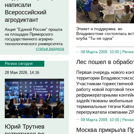
написали
Всероссийский
агродиктант
Этикет и поддержка: во
Акция "Единой России" прошла
Владивостоке состоялась вс
на площадке Приморского
клуба "Ты не одна"
государственного аграрно-
технологического университета
статьи раздела
09 Марта 2009, 10:00 |
Регио
Лес пошел в обрабо
Регион сегодня
Первая очередь нового кон
28 Мая 2026, 14:16
территории Владивостокског
Участникам торжественной
работу новой портовой техн
рефрижераторными контейн
задействованы мобильные к
терминальные тягачи Kalma
перегружатели компании Z
09 Марта 2009, 10:00 |
Регио
Юрий Трутнев
Москва прикрыла Пр