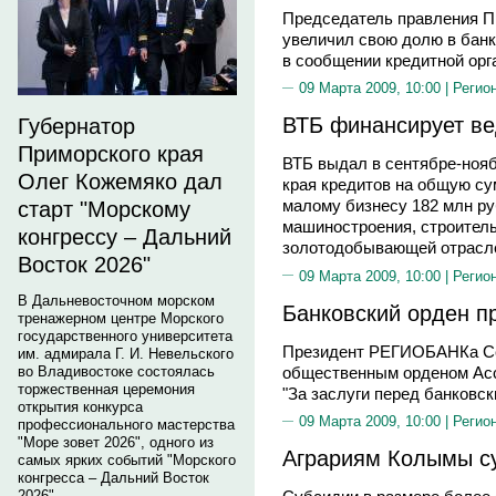
Председатель правления 
увеличил свою долю в банк
в сообщении кредитной орг
09 Марта 2009, 10:00 |
Регио
ВТБ финансирует в
Губернатор
Приморского края
ВТБ выдал в сентябре-нояб
Олег Кожемяко дал
края кредитов на общую су
малому бизнесу 182 млн р
старт "Морскому
машиностроения, строитель
конгрессу – Дальний
золотодобывающей отрасле
Восток 2026"
09 Марта 2009, 10:00 |
Регио
В Дальневосточном морском
Банковский орден п
тренажерном центре Морского
государственного университета
Президент РЕГИОБАНКа С
им. адмирала Г. И. Невельского
общественным орденом Ассо
во Владивостоке состоялась
торжественная церемония
"За заслуги перед банковс
открытия конкурса
09 Марта 2009, 10:00 |
Регио
профессионального мастерства
"Море зовет 2026", одного из
Аграриям Колымы с
самых ярких событий "Морского
конгресса – Дальний Восток
2026".