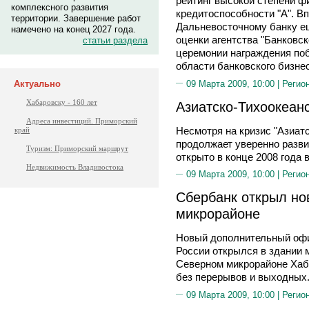
рейтинг высокой степени ф
комплексного развития
кредитоспособности "А". В
территории. Завершение работ
Дальневосточному банку ещ
намечено на конец 2027 года.
оценки агентства "Банковс
статьи раздела
церемонии награждения по
области банковского бизнес
09 Марта 2009, 10:00 |
Регио
Актуально
Хабаровску - 160 лет
Азиатско-Тихоокеан
Адреса инвестиций. Приморский
Несмотря на кризис "Азиат
край
продолжает уверенно разви
Туризм: Приморский маршрут
открыто в конце 2008 года 
Недвижимость Владивостока
09 Марта 2009, 10:00 |
Регио
Сбербанк открыл но
микрорайоне
Новый дополнительный офи
России открылся в здании 
Северном микрорайоне Хаб
без перерывов и выходных
09 Марта 2009, 10:00 |
Регио