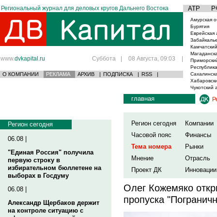
Региональный журнал для деловых кругов Дальнего Востока
АТР
Р
Амурская о
Бурятия
Еврейская 
Забайкаль
Камчатский
Магаданска
www.
dvkapital.ru
Суббота
|
08 Августа, 09:03
|
Приморски
Республика
О КОМПАНИИ
РЕКЛАМА
АРХИВ
|
ПОДПИСКА
|
RSS
|
Сахалинска
Хабаровски
Чукотский 
главная
Р
Регион сегодня
Компании
Регион сегодня
Часовой пояс
Финансы
06.08 |
Тема номера
Рынки
"Единая Россия" получила
Мнение
Отрасль
первую строку в
избирательном бюллетене на
Проект ДК
Инновации
выборах в Госдуму
Олег Кожемяко откр
06.08 |
пропуска "Погранич
Александр Щербаков держит
на контроле ситуацию с