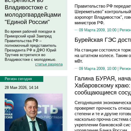
встретился во
Правительство РФ переда
Владивостоке с
Шереметьево" контрольный
молодогвардейцами
аэропорт Владивосток", го
"Единой России"
министров РФ.
09 Марта 2009, 10:00 |
Регио
Во время рабочей поездки в
Приморский край Зампред
Бурейская ГЭС дост
Правительства РФ –
полномочный представитель
На станции состоялся торж
Президента РФ в ДФО Юрий
Трутнев встретился во
на штатном колесе. Таким 
Владивостоке с молодежью.
мВт.
статьи раздела
09 Марта 2009, 10:00 |
Регио
Галина БУРАЯ, нача
Регион сегодня
Хабаровскому краю:
28 Мая 2026, 14:14
сообщающиеся сос
Сегодняшняя экономическая
проверяет прочность отноше
степени и те и другие гото
насколько прочна система 
укреплении банковской сис
управление Банка России.