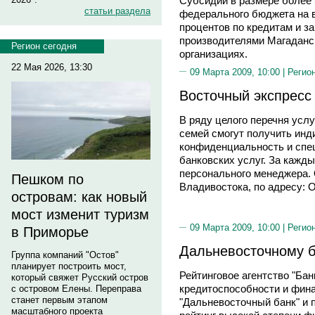
Субсидии в размере более 5
статьи раздела
федерального бюджета на в
процентов по кредитам и з
производителями Магаданс
Регион сегодня
организациях.
22 Мая 2026, 13:30
09 Марта 2009, 10:00 |
Регио
Восточный экспресс
В ряду целого перечня услу
семей смогут получить инд
конфиденциальность и спе
банковских услуг. За кажд
персонального менеджера. 
Пешком по
Владивостока, по адресу: Ок
островам: как новый
мост изменит туризм
09 Марта 2009, 10:00 |
Регио
в Приморье
Дальневосточному б
Группа компаний "Остов"
планирует построить мост,
Рейтинговое агентство "Ба
который свяжет Русский остров
кредитоспособности и фин
с островом Елены. Переправа
станет первым этапом
"Дальневосточный банк" и 
масштабного проекта