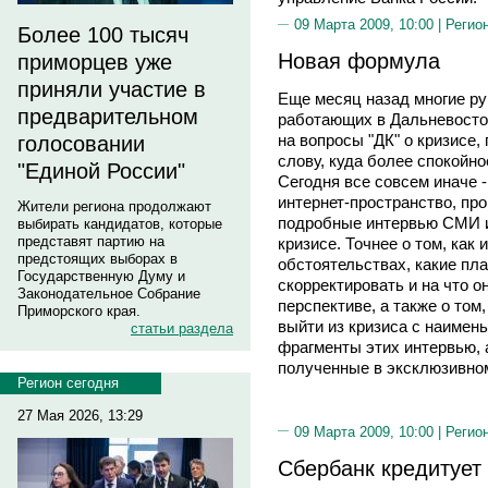
09 Марта 2009, 10:00 |
Регио
Более 100 тысяч
Новая формула
приморцев уже
приняли участие в
Еще месяц назад многие ру
предварительном
работающих в Дальневосточ
на вопросы "ДК" о кризисе
голосовании
слову, куда более спокойно
"Единой России"
Сегодня все совсем иначе 
интернет-пространство, про
Жители региона продолжают
подробные интервью СМИ и 
выбирать кандидатов, которые
представят партию на
кризисе. Точнее о том, как
предстоящих выборах в
обстоятельствах, какие пл
Государственную Думу и
скорректировать и на что 
Законодательное Собрание
перспективе, а также о том
Приморского края.
выйти из кризиса с наимен
статьи раздела
фрагменты этих интервью, 
полученные в эксклюзивно
Регион сегодня
27 Мая 2026, 13:29
09 Марта 2009, 10:00 |
Регио
Сбербанк кредитует 