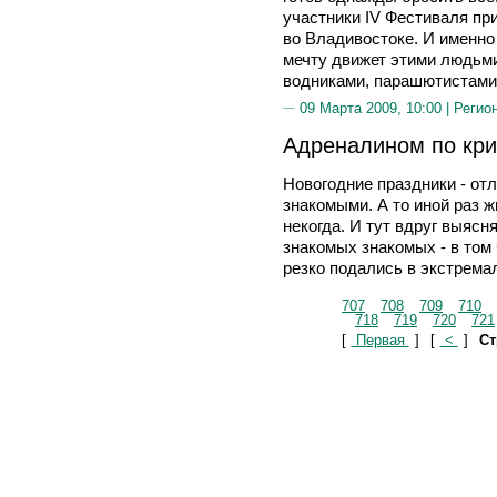
участники IV Фестиваля п
во Владивостоке. И именно
мечту движет этими людьми
водниками, парашютистами
09 Марта 2009, 10:00 |
Регио
Адреналином по кри
Новогодние праздники - от
знакомыми. А то иной раз жи
некогда. И тут вдруг выясн
знакомых знакомых - в том
резко подались в экстрема
707
708
709
710
718
719
720
721
[
Первая
]
[
<
]
Ст