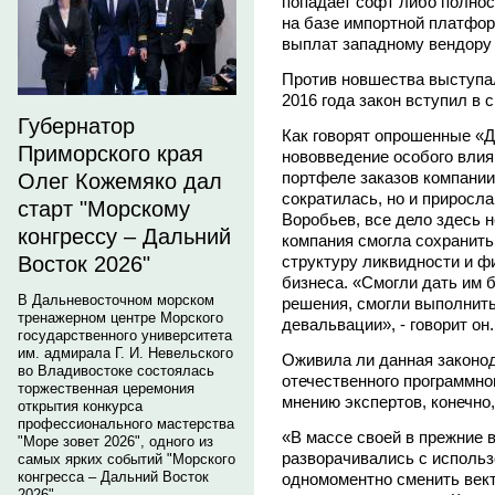
попадает софт либо полно
на базе импортной платфор
выплат западному вендору
Против новшества выступа
2016 года закон вступил в с
Губернатор
Как говорят опрошенные «Д
Приморского края
нововведение особого влиян
портфеле заказов компании
Олег Кожемяко дал
сократилась, но и приросла
старт "Морскому
Воробьев, все дело здесь н
конгрессу – Дальний
компания смогла сохранить
структуру ликвидности и ф
Восток 2026"
бизнеса. «Смогли дать им 
В Дальневосточном морском
решения, смогли выполнить
тренажерном центре Морского
девальвации», - говорит он.
государственного университета
им. адмирала Г. И. Невельского
Оживила ли данная законо
во Владивостоке состоялась
отечественного программно
торжественная церемония
мнению экспертов, конечно, 
открытия конкурса
профессионального мастерства
«В массе своей в прежние 
"Море зовет 2026", одного из
разворачивались с использ
самых ярких событий "Морского
конгресса – Дальний Восток
одномоментно сменить век
2026".