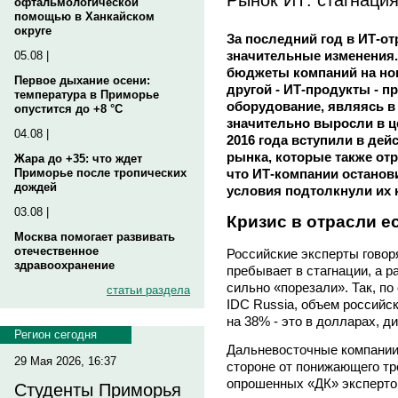
офтальмологической
помощью в Ханкайском
округе
За последний год в ИТ-о
значительные изменения.
05.08 |
бюджеты компаний на нов
Первое дыхание осени:
другой - ИТ-продукты - п
температура в Приморье
оборудование, являясь в
опустится до +8 °C
значительно выросли в це
04.08 |
2016 года вступили в де
рынка, которые также отра
Жара до +35: что ждет
что ИТ-компании останов
Приморье после тропических
дождей
условия подтолкнули их 
03.08 |
Кризис в отрасли е
Москва помогает развивать
отечественное
Российские эксперты говоря
здравоохранение
пребывает в стагнации, а 
сильно «порезали». Так, п
статьи раздела
IDC Russia, объем российс
на 38% - это в долларах, д
Регион сегодня
Дальневосточные компании 
29 Мая 2026, 16:37
стороне от понижающего тр
опрошенных «ДК» эксперто
Студенты Приморья