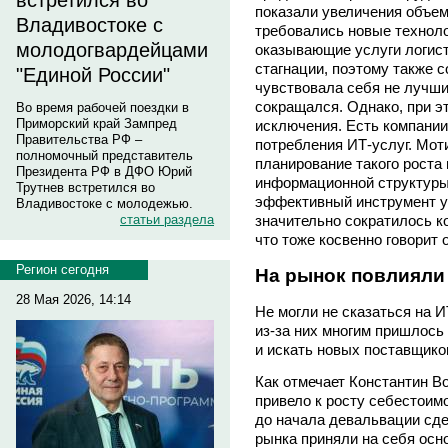
встретился во
показали увеличения объема
Владивостоке с
требовались новые техноло
молодогвардейцами
оказывающие услуги логист
стагнации, поэтому также 
"Единой России"
чувствовала себя не лучши
сокращался. Однако, при эт
Во время рабочей поездки в
Приморский край Зампред
исключения. Есть компани
Правительства РФ –
потребления ИТ-услуг. Мот
полномочный представитель
планирование такого роста
Президента РФ в ДФО Юрий
информационной структуры 
Трутнев встретился во
эффективный инструмент уп
Владивостоке с молодежью.
статьи раздела
значительно сократилось к
что тоже косвенно говорит 
Регион сегодня
На рынок повлияли
28 Мая 2026, 14:14
Не могли не сказаться на И
из-за них многим пришлось
и искать новых поставщико
Как отмечает Константин В
привело к росту себестоим
до начала девальвации сде
рынка приняли на себя осн