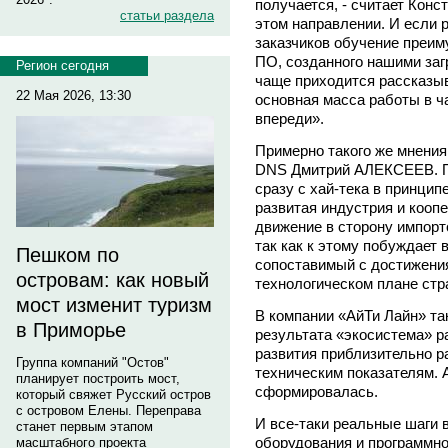
получается, - считает Конс
статьи раздела
этом направлении. И если 
заказчиков обучение преим
ПО, созданного нашими заг
Регион сегодня
чаще приходится рассказыв
22 Мая 2026, 13:30
основная масса работы в 
впереди».
Примерно такого же мнения
DNS Дмитрий АЛЕКСЕЕВ. По
сразу с хай-тека в принцип
развитая индустрия и кооп
движение в сторону импорт
так как к этому побуждает 
Пешком по
сопоставимый с достижени
островам: как новый
технологическом плане стр
мост изменит туризм
В компании «АйТи Лайн» так
в Приморье
результата «экосистема» р
развития приблизительно р
Группа компаний "Остов"
техническим показателям. 
планирует построить мост,
сформировалась.
который свяжет Русский остров
с островом Елены. Переправа
И все-таки реальные шаги 
станет первым этапом
оборудования и программно
масштабного проекта