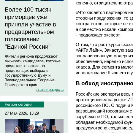
конечно, отрицательно отра
Более 100 тысяч
«Что касается партнеров не
приморцев уже
стороны предложения, то з
приняли участие в
контрагентов, которые не с
а совместно искали компро
предварительном
- продолжает эксперт.
голосовании
О том, что рост курса сказа
"Единой России"
«АйТи Лайн». Зачастую зак
запланированную модерниз
Жители региона продолжают
выбирать кандидатов, которые
обеспечения, нередко испо
представят партию на
класса. Для сегмента мало
предстоящих выборах в
использование бывшего в у
Государственную Думу и
Законодательное Собрание
В обход иностранн
Приморского края.
статьи раздела
Российские эксперты весь
протекционизм на рынке ИТ
Регион сегодня
российского ПО. С подачи 
разрешающий госорганам с 
27 Мая 2026, 13:29
зарубежное ПО, только если
обладает необходимой фун
предусмотрено создание ед