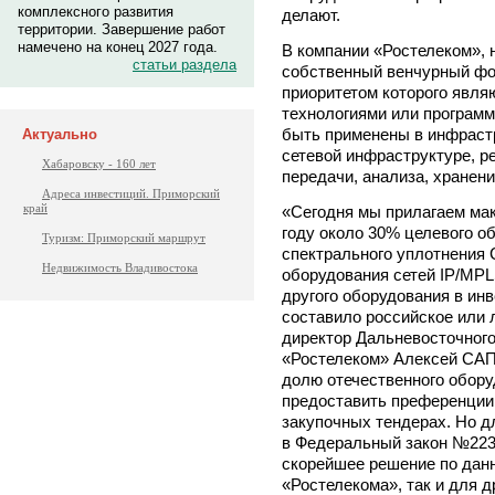
комплексного развития
делают.
территории. Завершение работ
намечено на конец 2027 года.
В компании «Ростелеком», н
статьи раздела
собственный венчурный фо
приоритетом которого явля
технологиями или программ
быть применены в инфрастр
Актуально
сетевой инфраструктуре, р
Хабаровску - 160 лет
передачи, анализа, хранени
Адреса инвестиций. Приморский
край
«Сегодня мы прилагаем мак
году около 30% целевого о
Туризм: Приморский маршрут
спектрального уплотнения
Недвижимость Владивостока
оборудования сетей IP/MPLS
другого оборудования в и
составило российское или 
директор Дальневосточног
«Ростелеком» Алексей САП
долю отечественного обору
предоставить преференции
закупочных тендерах. Но д
в Федеральный закон №223,
скорейшее решение по данн
«Ростелекома», так и для 