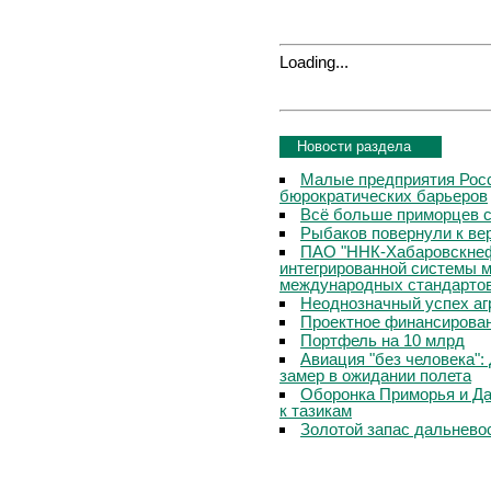
Loading...
Новости раздела
Малые предприятия Росс
бюрократических барьеров
Всё больше приморцев с
Рыбаков повернули к в
ПАО "ННК-Хабаровскнеф
интегрированной системы 
международных стандарто
Неоднозначный успех аг
Проектное финансирован
Портфель на 10 млрд
Авиация "без человека"
замер в ожидании полета
Оборонка Приморья и Да
к тазикам
Золотой запас дальнево