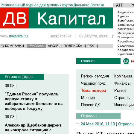
Региональный журнал для деловых кругов Дальнего Востока
АТР
Р
Амурская о
Бурятия
Еврейская 
Забайкаль
Камчатский
Магаданска
www.
dvkapital.ru
Воскресенье
|
09 Августа, 09:08
|
Приморски
Республика
О КОМПАНИИ
РЕКЛАМА
АРХИВ
|
ПОДПИСКА
|
RSS
|
Сахалинска
Хабаровски
Чукотский 
главная
Р
Регион сегодня
Компании
Регион сегодня
Часовой пояс
Финансы
06.08 |
Тема номера
Рынки
"Единая Россия" получила
Мнение
Отрасль
первую строку в
избирательном бюллетене на
Проект ДК
Инновации
выборах в Госдуму
Отрасль
06.08 |
24 Мая 2016, 11:10 |
Отрасль
Александр Щербаков держит
на контроле ситуацию с
Рынок ИТ: стагнаци