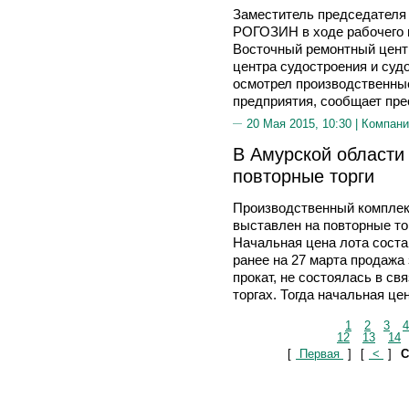
Заместитель председателя
РОГОЗИН в ходе рабочего в
Восточный ремонтный цент
центра судостроения и суд
осмотрел производственны
предприятия, сообщает пр
20 Мая 2015, 10:30 |
Компани
В Амурской области
повторные торги
Производственный компле
выставлен на повторные тор
Начальная цена лота соста
ранее на 27 марта продажа
прокат, не состоялась в св
торгах. Тогда начальная це
1
2
3
4
12
13
14
[
Первая
]
[
<
]
С