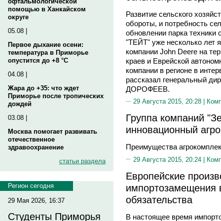
офтальмологической
помощью в Ханкайском
Развитие сельского хозяйс
округе
обороты, и потребность се
05.08 |
обновлении парка техники 
"ТЕЙТ" уже несколько лет
Первое дыхание осени:
компании John Deere на те
температура в Приморье
краев и Еврейской автоном
опустится до +8 °C
компании в регионе в инте
04.08 |
рассказал генеральный ди
Жара до +35: что ждет
ДОРОФЕЕВ.
Приморье после тропических
29 Августа 2015, 20:28 |
Ком
дождей
Группа компаний "З
03.08 |
инновационный агр
Москва помогает развивать
отечественное
Преимущества агрокомплек
здравоохранение
29 Августа 2015, 20:24 |
Ком
статьи раздела
Европейские произв
импортозамещения 
Регион сегодня
обязательства
29 Мая 2026, 16:37
Студенты Приморья
В настоящее время импорт