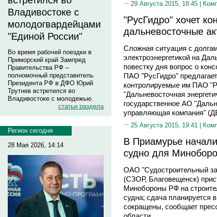
встретился во
29 Августа 2015, 18:45 |
Ком
Владивостоке с
"РусГидро" хочет ко
молодогвардейцами
дальневосточные а
"Единой России"
Сложная ситуация с долга
Во время рабочей поездки в
электроэнергетикой на Дал
Приморский край Зампред
повестку дня вопрос о кон
Правительства РФ –
полномочный представитель
ПАО "РусГидро" предлагает
Президента РФ в ДФО Юрий
контролируемые им ПАО "
Трутнев встретился во
"Дальневосточная энергетич
Владивостоке с молодежью.
государственное АО "Дальн
статьи раздела
управляющая компания" (ДВ
25 Августа 2015, 19:41 |
Ком
Регион сегодня
В Приамурье начали
28 Мая 2026, 14:14
судно для Минобор
ОАО "Судостроительный за
(CЗОР, Благовещенск) прис
Минобороны РФ на строите
судна; сдача планируется в
сокращены, сообщает прес
области.