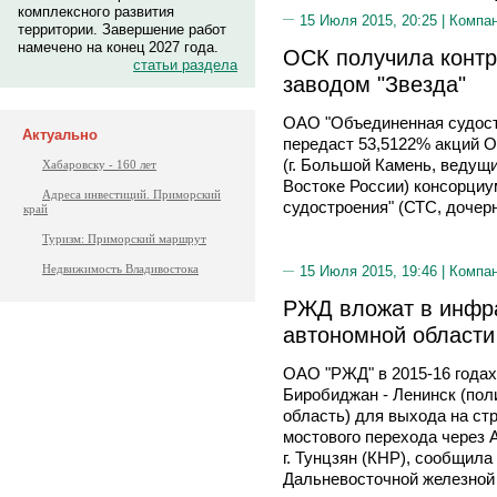
комплексного развития
15 Июля 2015, 20:25 |
Компа
территории. Завершение работ
намечено на конец 2027 года.
ОСК получила контр
статьи раздела
заводом "Звезда"
ОАО "Объединенная судост
Актуально
передаст 53,5122% акций 
(г. Большой Камень, ведущ
Хабаровску - 160 лет
Востоке России) консорци
Адреса инвестиций. Приморский
судостроения" (СТС, дочер
край
Туризм: Приморский маршрут
Недвижимость Владивостока
15 Июля 2015, 19:46 |
Компа
РЖД вложат в инфра
автономной области 
ОАО "РЖД" в 2015-16 годах
Биробиджан - Ленинск (по
область) для выхода на ст
мостового перехода через 
г. Тунцзян (КНР), сообщил
Дальневосточной железной