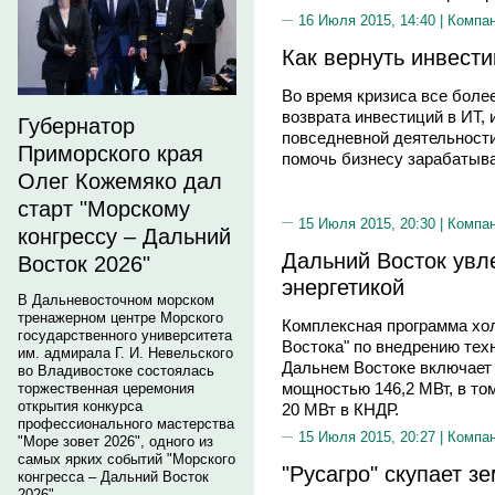
16 Июля 2015, 14:40 |
Компа
Как вернуть инвести
Во время кризиса все боле
возврата инвестиций в ИТ,
Губернатор
повседневной деятельности 
Приморского края
помочь бизнесу зарабатыва
Олег Кожемяко дал
старт "Морскому
15 Июля 2015, 20:30 |
Компа
конгрессу – Дальний
Дальний Восток увл
Восток 2026"
энергетикой
В Дальневосточном морском
тренажерном центре Морского
Комплексная программа хо
государственного университета
Востока" по внедрению тех
им. адмирала Г. И. Невельского
Дальнем Востоке включает 
во Владивостоке состоялась
мощностью 146,2 МВт, в то
торжественная церемония
открытия конкурса
20 МВт в КНДР.
профессионального мастерства
15 Июля 2015, 20:27 |
Компа
"Море зовет 2026", одного из
самых ярких событий "Морского
"Русагро" скупает з
конгресса – Дальний Восток
2026".