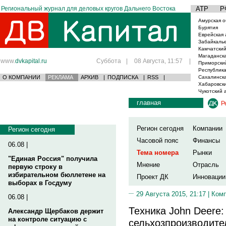
Региональный журнал для деловых кругов Дальнего Востока
АТР
Р
Амурская о
Бурятия
Еврейская 
Забайкаль
Камчатский
Магаданска
www.
dvkapital.ru
Суббота
|
08 Августа, 11:57
|
Приморски
Республика
О КОМПАНИИ
РЕКЛАМА
АРХИВ
|
ПОДПИСКА
|
RSS
|
Сахалинска
Хабаровски
Чукотский 
главная
Р
Регион сегодня
Компании
Регион сегодня
Часовой пояс
Финансы
06.08 |
Тема номера
Рынки
"Единая Россия" получила
Мнение
Отрасль
первую строку в
избирательном бюллетене на
Проект ДК
Инновации
выборах в Госдуму
29 Августа 2015, 21:17 |
Ком
06.08 |
Техника John Deere:
Александр Щербаков держит
на контроле ситуацию с
сельхозпроизводит