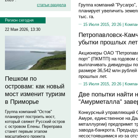
Группа компаний "Русагро",
статьи раздела
планирует увеличить земел
тыс. га.
Регион сегодня
15 Июля 2015, 20:26 |
Компа
22 Мая 2026, 13:30
Петропавловск-Камч
убытки прошлых лет
Акционеры ОАО "Петропавл
порт" (ПКМТП) на годовом 
выплачивать дивиденды по 
размере 36,542 млн рублей
прошлых лет.
Пешком по
15 Июля 2015, 20:26 |
Компа
островам: как новый
мост изменит туризм
Две попытки найти 
"Амурметалла" зав
в Приморье
Группа компаний "Остов"
Конкурсный управляющий О
планирует построить мост,
Амуре, единственное на Да
который свяжет Русский остров
металлургии) предпримет т
с островом Елены. Переправа
завода-банкрота. Предыду
станет первым этапом
несостоявшимися из-за отс
масштабного проекта