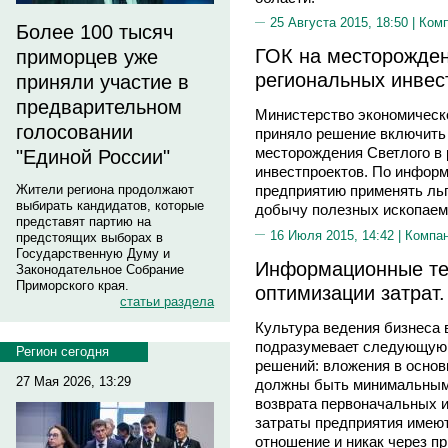
25 Августа 2015, 18:50 |
Ком
Более 100 тысяч
ГОК на месторожден
приморцев уже
региональных инвес
приняли участие в
предварительном
Министерство экономическо
голосовании
приняло решение включить 
месторождения Светлого в 
"Единой России"
инвестпроектов. По информ
Жители региона продолжают
предприятию применять льг
выбирать кандидатов, которые
добычу полезных ископаем
представят партию на
16 Июля 2015, 14:42 |
Компа
предстоящих выборах в
Государственную Думу и
Информационные тех
Законодательное Собрание
Приморского края.
оптимизации затрат
статьи раздела
Культура ведения бизнеса 
подразумевает следующую 
Регион сегодня
решений: вложения в основ
27 Мая 2026, 13:29
должны быть минимальными
возврата первоначальных и
затраты предприятия имеют
отношение и никак через п