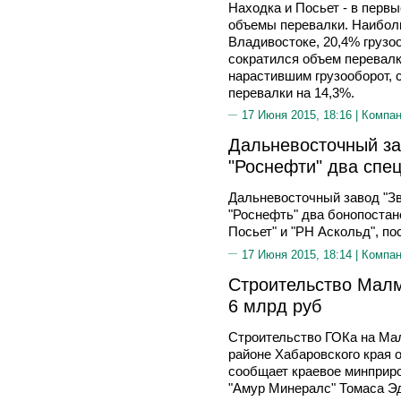
Находка и Посьет - в перв
объемы перевалки. Наиболь
Владивостоке, 20,4% грузоо
сократился объем перевалк
нарастившим грузооборот, 
перевалки на 14,3%.
17 Июня 2015, 18:16 |
Компа
Дальневосточный за
"Роснефти" два спе
Дальневосточный завод "Зв
"Роснефть" два бонопоста
Посьет" и "РН Аскольд", по
17 Июня 2015, 18:14 |
Компа
Строительство Малм
6 млрд руб
Строительство ГОКа на Ма
районе Хабаровского края 
сообщает краевое минприр
"Амур Минералс" Томаса 