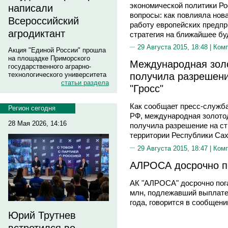
экономической политики Ро
написали
вопросы: как повлияла нов
Всероссийский
работу европейских предпр
агродиктант
стратегия на ближайшее бу
29 Августа 2015, 18:48 |
Ком
Акция "Единой России" прошла
на площадке Приморского
Международная зол
государственного аграрно-
получила разрешени
технологического университета
статьи раздела
"Гросс"
Как сообщает пресс-служба
Регион сегодня
РФ, международная золото
28 Мая 2026, 14:16
получила разрешение на ст
территории Республики Сах
29 Августа 2015, 18:47 |
Ком
АЛРОСА досрочно по
АК "АЛРОСА" досрочно пога
млн, подлежавший выплате 
года, говорится в сообщени
Юрий Трутнев