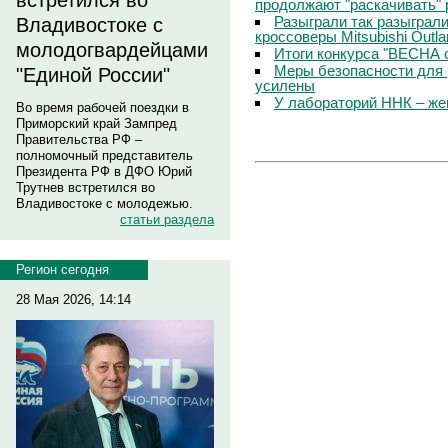
встретился во
продолжают "раскачивать" 
Разыграли так разыграл
Владивостоке с
кроссоверы Mitsubishi Outla
молодогвардейцами
Итоги конкурса "ВЕСНА 
Меры безопасности для 
"Единой России"
усилены
У лабораторий ННК – же
Во время рабочей поездки в
Приморский край Зампред
Правительства РФ –
полномочный представитель
Президента РФ в ДФО Юрий
Трутнев встретился во
Владивостоке с молодежью.
статьи раздела
Регион сегодня
28 Мая 2026, 14:14