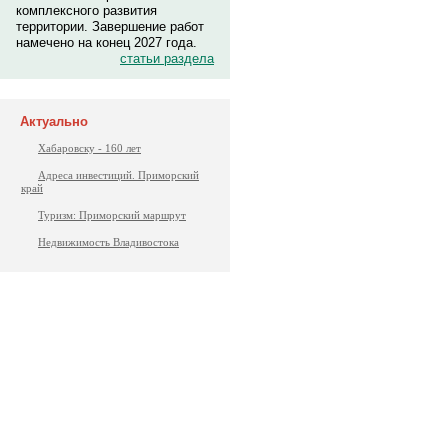
комплексного развития
территории. Завершение работ
намечено на конец 2027 года.
статьи раздела
Актуально
Хабаровску - 160 лет
Адреса инвестиций. Приморский
край
Туризм: Приморский маршрут
Недвижимость Владивостока