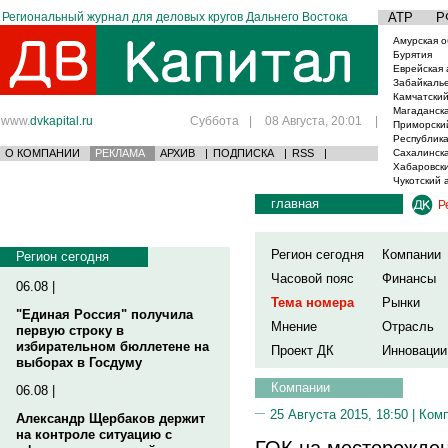
Региональный журнал для деловых кругов Дальнего Востока
АТР
Р
Амурская о
Бурятия
Еврейская 
Забайкаль
Камчатский
Магаданска
www.
dvkapital.ru
Суббота
|
08 Августа, 20:01
|
Приморски
Республика
О КОМПАНИИ
РЕКЛАМА
АРХИВ
|
ПОДПИСКА
|
RSS
|
Сахалинска
Хабаровски
Чукотский 
главная
Р
Регион сегодня
Компании
Регион сегодня
Часовой пояс
Финансы
06.08 |
Тема номера
Рынки
"Единая Россия" получила
Мнение
Отрасль
первую строку в
избирательном бюллетене на
Проект ДК
Инновации
выборах в Госдуму
Компании
06.08 |
25 Августа 2015, 18:50 |
Ком
Александр Щербаков держит
на контроле ситуацию с
ГОК на месторожден