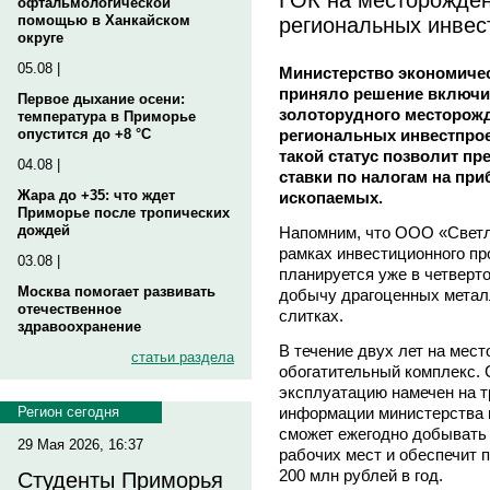
офтальмологической
региональных инвес
помощью в Ханкайском
округе
05.08 |
Министерство экономичес
приняло решение включи
Первое дыхание осени:
золоторудного месторожд
температура в Приморье
региональных инвестпрое
опустится до +8 °C
такой статус позволит п
04.08 |
ставки по налогам на пр
Жара до +35: что ждет
ископаемых.
Приморье после тропических
дождей
Напомним, что ООО «Светло
рамках инвестиционного пр
03.08 |
планируется уже в четверто
Москва помогает развивать
добычу драгоценных металл
отечественное
слитках.
здравоохранение
В течение двух лет на мест
статьи раздела
обогатительный комплекс.
эксплуатацию намечен на тр
информации министерства 
Регион сегодня
сможет ежегодно добывать 
29 Мая 2026, 16:37
рабочих мест и обеспечит 
200 млн рублей в год.
Студенты Приморья