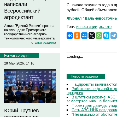
написали
С начала текущего года в п
рублей. Общий объем вложе
Всероссийский
агродиктант
Журнал "Дальневосточный 
Акция "Единой России" прошла
Теги:
инвестиции
золото
на площадке Приморского
государственного аграрно-
технологического университета
статьи раздела
Регион сегодня
Loading...
28 Мая 2026, 14:16
Новости раздела
Нацпроекты выливаются 
Работники нефтяной отр
праздник
В штатном режиме: АЗС 
землетрясениям на Дальне
Проект для дважды упо
Сеть АЗС ННК поздравил
Юрий Трутнев
"Независимо от обстоят