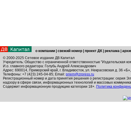
о компании
|
свежий номер
|
проект ДК
|
реклама
|
архи
© 2000-2025 Сетевое издание ДВ Капитал
Учредитель: Общество с ограниченной ответственностью "Издательская ко
И.о. главного редактора: Голубь Андрей Александрович
Адрес: 690014, Приморский край, г. Владивосток, ул. Некрасовская д. 36 «Б»
Телефоны: +7 (423) 245-04-85; Email:
priem@zrpress.ru
Регистрационный номер и дата принятия решения о регистрации: серия Эл
надзору в сфере связи, информационных технологий и массовых коммуник
Содержит информационную продукцию категории 18+.
Политика конфиден