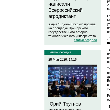
р
написали
2
м
Всероссийский
агродиктант
С
М
у
Акция "Единой России" прошла
н
на площадке Приморского
н
государственного аграрно-
технологического университета
-
статьи раздела
п
-
Регион сегодня
н
с
28 Мая 2026, 14:16
н
Т
п
д
Е
и
т
Р
о
Юрий Трутнев
-