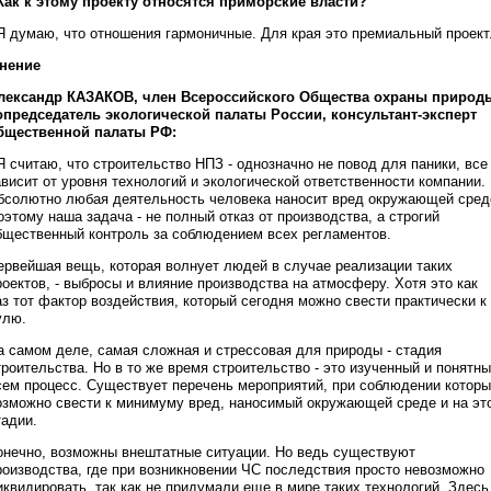
 Как к этому проекту относятся приморские власти?
 Я думаю, что отношения гармоничные. Для края это премиальный проект
нение
лександр КАЗАКОВ, член Всероссийского Общества охраны природ
опредседатель экологической палаты России, консультант-эксперт
бщественной палаты РФ:
 Я считаю, что строительство НПЗ - однозначно не повод для паники, все
ависит от уровня технологий и экологической ответственности компании.
бсолютно любая деятельность человека наносит вред окружающей сред
оэтому наша задача - не полный отказ от производства, а строгий
бщественный контроль за соблюдением всех регламентов.
ервейшая вещь, которая волнует людей в случае реализации таких
роектов, - выбросы и влияние производства на атмосферу. Хотя это как
аз тот фактор воздействия, который сегодня можно свести практически к
улю.
а самом деле, самая сложная и стрессовая для природы - стадия
троительства. Но в то же время строительство - это изученный и понятн
сем процесс. Существует перечень мероприятий, при соблюдении котор
озможно свести к минимуму вред, наносимый окружающей среде и на эт
тадии.
онечно, возможны внештатные ситуации. Но ведь существуют
роизводства, где при возникновении ЧС последствия просто невозможно
иквидировать, так как не придумали еще в мире таких технологий. Здесь