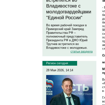
встретился во
з
Владивостоке с
-
молодогвардейцами
ч
б
"Единой России"
д
б
Во время рабочей поездки в
п
Приморский край Зампред
9
Правительства РФ –
с
полномочный представитель
п
Президента РФ в ДФО Юрий
п
Трутнев встретился во
а
Владивостоке с молодежью.
г
статьи раздела
О
м
Регион сегодня
М
28 Мая 2026, 14:14
п
В
«
с
в
Г
в