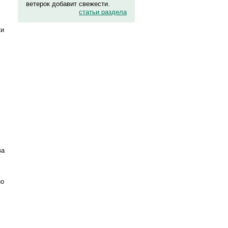
ветерок добавит свежести.
статьи раздела
ки
ва
но