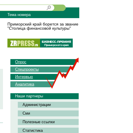
Тема номера
Приморский край борется за звание
"Столица финансовой культуры"
Опрос
Спецпроекты
Интервью
Аналитика
Наши партнеры
Администрации
Сми
Полезные ссылки
Статистика