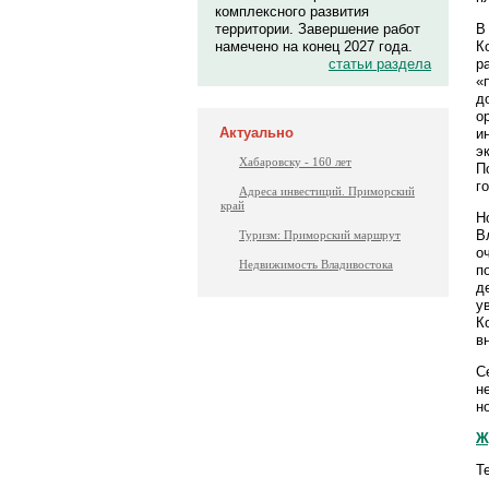
комплексного развития
В
территории. Завершение работ
К
намечено на конец 2027 года.
р
статьи раздела
«
д
о
Актуально
и
э
Хабаровску - 160 лет
П
г
Адреса инвестиций. Приморский
край
Н
В
Туризм: Приморский маршрут
о
Недвижимость Владивостока
п
д
у
К
в
С
н
н
Ж
Т