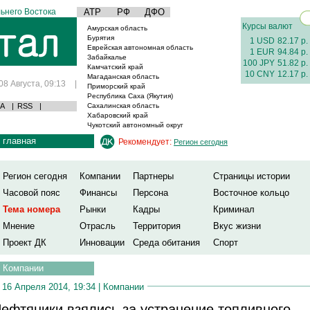
ьнего Востока
АТР
РФ
ДФО
Курсы валют
Амурская область
Бурятия
1 USD
82.17 р.
Еврейская автономная область
1 EUR
94.84 р.
Забайкалье
100 JPY
51.82 р.
Камчатский край
10 CNY
12.17 р.
Магаданская область
08 Августа, 09:13
|
Приморский край
Республика Саха (Якутия)
А
|
RSS
|
Сахалинская область
Хабаровский край
Чукотский автономный округ
главная
Рекомендует:
Регион сегодня
Регион сегодня
Компании
Партнеры
Страницы истории
Часовой пояс
Финансы
Персона
Восточное кольцо
Тема номера
Рынки
Кадры
Криминал
Мнение
Отрасль
Территория
Вкус жизни
Проект ДК
Инновации
Среда обитания
Спорт
Компании
16 Апреля 2014, 19:34 |
Компании
ефтяники взялись за устранение топливного