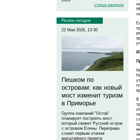
н
статьи раздела
Н
л
Регион сегодня
Е
п
22 Мая 2026, 13:30
р
а
у
И
П
Н
Н
Пешком по
у
п
островам: как новый
в
мост изменит туризм
В
в Приморье
т
о
Группа компаний "Остов"
п
планирует построить мост,
с
который свяжет Русский остров
п
с островом Елены. Переправа
м
станет первым этапом
э
масштабного проекта
п