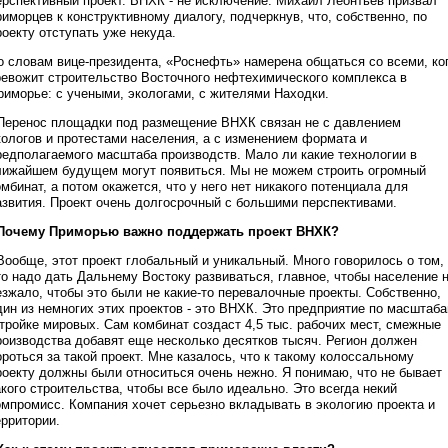
ерспективный проект. ВНХК - не исключение. Михаил Леонтьев призвал
риморцев к конструктивному диалогу, подчеркнув, что, собственно, по
роекту отступать уже некуда.
о словам вице-президента, «Роснефть» намерена общаться со всеми, ко
ревожит строительство Восточного нефтехимического комплекса в
риморье: с учеными, экологами, с жителями Находки.
 Перенос площадки под размещение ВНХК связан не с давлением
кологов и протестами населения, а с изменением формата и
редполагаемого масштаба производств. Мало ли какие технологии в
лижайшем будущем могут появиться. Мы не можем строить огромный
омбинат, а потом окажется, что у него нет никакого потенциала для
азвития. Проект очень долгосрочный с большими перспективами.
 Почему Приморью важно поддержать проект ВНХК?
 Вообще, этот проект глобальный и уникальный. Много говорилось о том,
то надо дать Дальнему Востоку развиваться, главное, чтобы население 
езжало, чтобы это были не какие-то перевалочные проекты. Собственно,
дин из немногих этих проектов - это ВНХК. Это предприятие по масштаб
 тройке мировых. Сам комбинат создаст 4,5 тыс. рабочих мест, смежные
роизводства добавят еще несколько десятков тысяч. Регион должен
ороться за такой проект. Мне казалось, что к такому колоссальному
роекту должны были относиться очень нежно. Я понимаю, что не бывает
акого строительства, чтобы все было идеально. Это всегда некий
омпромисс. Компания хочет серьезно вкладывать в экологию проекта и
ерритории.