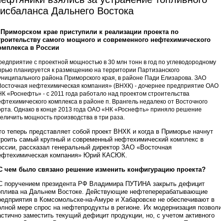
исбаланса Дальнего Востока
 Приморском крае приступили к реализации проекта по
троительству самого мощного и современного нефтехимического
омплекса в России
редприятие с проектной мощностью в 30 млн тонн в год по углеводородному
ырью планируется к размещению на территории Партизанского
униципального района Приморского края, в районе Пади Елизарова. ЗАО
Восточная нефтехимическая компания» (ВНХК) - дочернее предприятие ОАО
НК «Роснефть» - с 2011 года работало над проектом строительства
ефтехимического комплекса в районе п. Врангель недалеко от Восточного
орта. Однако в конце 2013 года ОАО «НК «Роснефть» приняло решение
величить мощность производства в три раза.
то теперь представляет собой проект ВНХК и когда в Приморье начнут
троить самый крупный и современный нефтехимический комплекс в
оссии, рассказал генеральный директор ЗАО «Восточная
ефтехимическая компания» Юрий КАСЮК.
 С чем было связано решение изменить конфигурацию проекта?
 С поручением президента РФ Владимира ПУТИНА закрыть дефицит
оплива на Дальнем Востоке. Действующие нефтеперерабатывающие
редприятия в Комсомольске-на-Амуре и Хабаровске не обеспечивают в
олной мере спрос на нефтепродукты в регионе. Их модернизация позвол
астично заместить текущий дефицит продукции, но, с учетом активного