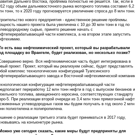
азвития Дальнего Востока, проблема полностью не решится. Так, если в
012 году объем дальневосточного рынка моторного топлива составил 6,2
лн тонн, то к 2020 году прогнозируется увеличение спроса до 8 млн тонн
троительство нового предприятия - единственное решение проблемы.
ощность нашего проекта была увеличена с 10 до 30 млн тонн в год по
глеводородному сырью, принято решение начать с
ефтеперерабатывающей части комплекса, а на втором этапе запустить
ефтехимию.
 То есть ваш нефтехимический проект, который вы разрабатывали
од площадку во Врангеле, будет реализован, но несколько позже?
 Совершенно верно. Вся нефтехимическая часть будет интегрирована в
овый проект. Проект, который мы реализуем сейчас, будет представлять
обой комплекс технологических конфигураций Туапсинского
ефтеперерабатывающего завода и Восточной нефтехимической компании
ехнологическая конфигурация нефтеперерабатывающей части
редполагает переработку 12 млн тонн нефти в год с выпуском бензинов и
изельного топлива, авиационного керосина, соответствующих стандарту
вро-5. При реализации второй очереди из 3,4 млн тонн прямогонной наф
 сжиженных углеводородных газов мы будем получать в год около 2 млн
онн полиэтилена и полипропилена.
ешение о реализации третьего этапа будет приниматься в 2017 году,
сновываясь на конъюнктуре рынка.
 Можно уже сегодня сказать, какие меры будут предприняты для