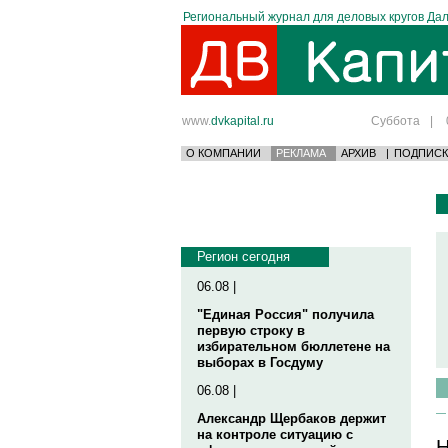
Региональный журнал для деловых кругов Дал
www.
dvkapital.ru
Суббота
|
О КОМПАНИИ
РЕКЛАМА
АРХИВ
|
ПОДПИСК
Регион сегодня
06.08 |
"Единая Россия" получила
первую строку в
избирательном бюллетене на
выборах в Госдуму
06.08 |
Александр Щербаков держит
на контроле ситуацию с
Н