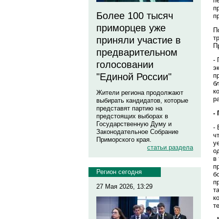
п
п
Более 100 тысяч
п
приморцев уже
П
т
приняли участие в
П
предварительном
-
голосовании
э
"Единой России"
п
б
к
Жители региона продолжают
р
выбирать кандидатов, которые
представят партию на
-
предстоящих выборах в
Государственную Думу и
-
Законодательное Собрание
ч
Приморского края.
у
статьи раздела
о
в
п
Регион сегодня
б
п
27 Мая 2026, 13:29
т
к
т