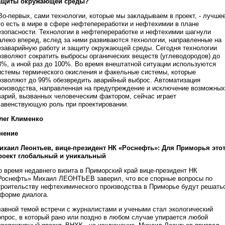
ащиты окружающей среды?
 Во-первых, сами технологии, которые мы закладываем в проект, - лучшее
то есть в мире в сфере нефтепереработки и нефтехимии в плане
езопасности. Технологии в нефтепереработке и нефтехимии шагнули
алеко вперед, вслед за ними развиваются технологии, направленные на
езаварийную работу и защиту окружающей среды. Сегодня технологии
озволяют сократить выбросы органических веществ (углеводородов) до
8%, а иной раз до 100%. Во время внештатной ситуации используются
истемы термического окисления и факельные системы, которые
озволяют до 99% обезвредить аварийный выброс. Автоматизация
роизводства, направленная на предупреждение и исключение возможных
варий, вызванных человеческим фактором, сейчас играет
лавенствующую роль при проектировании.
лег Клименко
нение
ихаил Леонтьев, вице-президент НК «Роснефть»: Для Приморья это
роект глобальный и уникальный
о время недавнего визита в Приморский край вице-президент НК
Роснефть» Михаил ЛЕОНТЬЕВ заверил, что все спорные вопросы по
троительству нефтехимического производства в Приморье будут решать
 форме диалога.
лавной темой встречи с журналистами и учеными стал экологический
опрос, в который рано или поздно в любом случае упирается любой