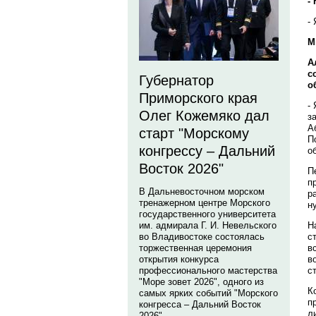
-
-
М
А
с
Губернатор
о
Приморского края
-
Олег Кожемяко дал
з
А
старт "Морскому
П
конгрессу – Дальний
о
Восток 2026"
П
п
В Дальневосточном морском
р
тренажерном центре Морского
н
государственного университета
Н
им. адмирала Г. И. Невельского
с
во Владивостоке состоялась
в
торжественная церемония
в
открытия конкурса
с
профессионального мастерства
"Море зовет 2026", одного из
К
самых ярких событий "Морского
п
конгресса – Дальний Восток
л
2026".