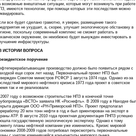
а возможные внештатные ситуации, которые могут возникнуть при работе
ПЗ, имеются технологии, при помощи которых эти последствия можно
иквидировать.
сли все будет сделано грамотно, я уверен, размещение такого
редприятия не ухудшит, а, скорее, улучшит экологическую обстановку в
егионе, поскольку современный комплекс не сможет работать в
рхаическом окружении, он неизбежно будет вынужден инвестировать в
лучшение инфраструктуры.
З ИСТОРИИ ВОПРОСА
резидентское поручение
ефтеперерабатывающее производство должно было появиться рядом с
аходкой еще сорок лет назад. Первоначальный проект НПЗ был
твержден Советом министров РСФСР 1 августа 1974 года. Однако из-за
оследствий мирового нефтяного кризиса 1973 года проект в советское
ремя так и не реализовали.
 2007 году о возможном строительстве НПЗ в конечной точке
рубопровода «ВСТО» заявила НК «Роснефть». В 2009 году в Находке бы
ткрыта дирекция ООО «РН-Приморский НПЗ». Проект предполагал
ереработку 20 млн тонн нефти в год и был ориентирован на экспорт в
траны АТР. В августе 2010 года проектная документация ПНПЗ успешно
рошла государственную экологическую экспертизу. Однако к тому
оменту планы нефтяной компании уже изменились. Кризис мировой
кономики 2008-2009 годов потребовал пересмотреть первоначальные
ланы с учетом изменившейся конъюнктуры мирового рынка.