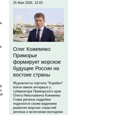
25 Мая 2026, 13:03
.
ы,
е.
Олег Кожемяко:
Приморье
формирует морское
будущее России на
востоке страны
Журналисты портала "Корабел"
ый
взяли емкое интервью у
ых
губернатора Приморского края
ой
Олега Николаевича Кожемяко
Глава региона подробно
поделился своим видением
развития морских отраслей
региона и включении молодежи