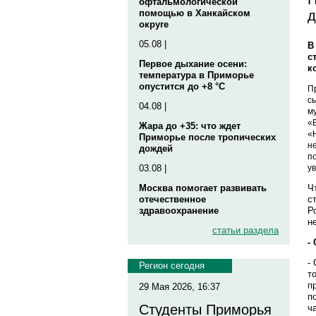
офтальмологической
д
помощью в Ханкайском
округе
05.08 |
В
с
Первое дыхание осени:
к
температура в Приморье
опустится до +8 °C
П
с
04.08 |
м
«
Жара до +35: что ждет
«
Приморье после тропических
н
дождей
п
у
03.08 |
Ч
Москва помогает развивать
с
отечественное
Р
здравоохранение
н
статьи раздела
-
-
Регион сегодня
т
п
29 Мая 2026, 16:37
п
Студенты Приморья
ч