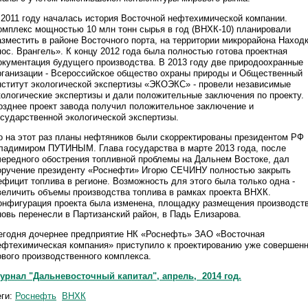
 2011 году началась история Восточной нефтехимической компании.
омплекс мощностью 10 млн тонн сырья в год (ВНХК-10) планировали
азместить в районе Восточного порта, на территории микрорайона Наход
пос. Врангель». К концу 2012 года была полностью готова проектная
окументация будущего производства. В 2013 году две природоохранные
рганизации - Всероссийское общество охраны природы и Общественный
нститут экологической экспертизы «ЭКОЭКС» - провели независимые
кологические экспертизы и дали положительные заключения по проекту.
озднее проект завода получил положительное заключение и
осударственной экологической экспертизы.
о на этот раз планы нефтяников были скорректированы президентом РФ
ладимиром ПУТИНЫМ. Глава государства в марте 2013 года, после
чередного обострения топливной проблемы на Дальнем Востоке, дал
оручение президенту «Роснефти» Игорю СЕЧИНУ полностью закрыть
ефицит топлива в регионе. Возможность для этого была только одна -
величить объемы производства топлива в рамках проекта ВНХК.
онфигурация проекта была изменена, площадку размещения производст
новь перенесли в Партизанский район, в Падь Елизарова.
егодня дочернее предприятие НК «Роснефть» ЗАО «Восточная
ефтехимическая компания» приступило к проектированию уже совершен
ового производственного комплекса.
урнал "Дальневосточный капитал", апрель, 2014 год.
еги:
Роснефть
ВНХК