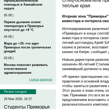
офтальмологической
теплые края
помощью в Ханкайском
округе
05.08 |
Игорная зона "Приморье"
инвестора и потеряла сво
Первое дыхание осени:
температура в Приморье
Интегрированная развлекат
опустится до +8 °C
«Приморье» в конце сентяб
04.08 |
инвестора и потеряла своег
летний шотландец Крейг Б
Жара до +35: что ждет
казино в регионе, возглави
Приморье после тропических
дождей
казино на Кипре, сообщает 
03.08 |
Новым директором развлекат
назначен 46-летний Стили
Москва помогает развивать
занимавший должность вице-
отечественное
здравоохранение
«Я принял приглашение го
статьи раздела
правления и основной влад
чтобы заняться развитием и
Этот рынок я знаю очень х
Регион сегодня
там. Принимая это все во в
29 Мая 2026, 16:37
предложением возглавить н
развлекательного комплекса
Студенты Приморья