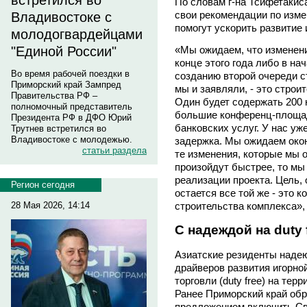
встретился во
По словам г-на Тсифетакиса,
свои рекомендации по изме
Владивостоке с
помогут ускорить развитие 
молодогвардейцами
«Мы ожидаем, что изменени
"Единой России"
конце этого года либо в н
Во время рабочей поездки в
созданию второй очереди с
Приморский край Зампред
мы и заявляли, - это строи
Правительства РФ –
Один будет содержать 200 н
полномочный представитель
большие конференц-площад
Президента РФ в ДФО Юрий
банковских услуг. У нас уж
Трутнев встретился во
Владивостоке с молодежью.
задержка. Мы ожидаем окон
статьи раздела
те изменения, которые мы 
произойдут быстрее, то мы 
реализации проекта. Цель, 
Регион сегодня
остается все той же - это 
строительства комплекса», 
28 Мая 2026, 14:14
С надеждой на duty 
Азиатские резиденты надею
драйверов развития игорно
торговли (duty free) на тер
Ранее Приморский край обр
предложением включить Св