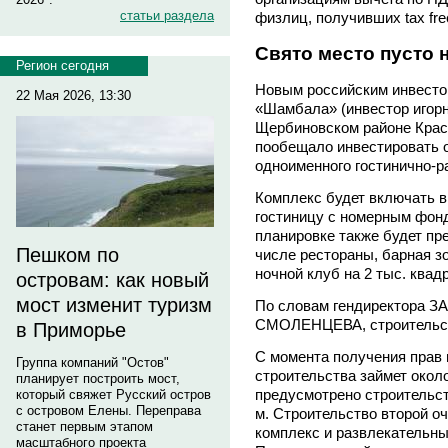
статьи раздела
физлиц, получивших tax fre
Свято место пусто 
Регион сегодня
Новым российским инвесто
22 Мая 2026, 13:30
«Шамбала» (инвестор игорн
Щербиновском районе Красн
пообещало инвестировать о
одноименного гостинично-р
Комплекс будет включать в
гостиницу с номерным фонд
планировке также будет пре
Пешком по
числе рестораны, барная зо
ночной клуб на 2 тыс. квад
островам: как новый
мост изменит туризм
По словам гендиректора 
СМОЛЕНЦЕВА, строительств
в Приморье
С момента получения прав 
Группа компаний "Остов"
строительства займет около
планирует построить мост,
предусмотрено строительст
который свяжет Русский остров
с островом Елены. Переправа
м. Строительство второй о
станет первым этапом
комплекс и развлекательный
масштабного проекта