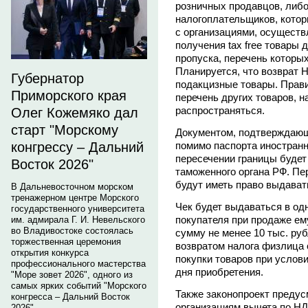
розничных продавцов, либо
налогоплательщиков, котор
с организациями, осущест
получения tax free товары
пропуска, перечень которы
Планируется, что возврат 
Губернатор
подакцизные товары. Прави
Приморского края
перечень других товаров, на
распространяться.
Олег Кожемяко дал
старт "Морскому
Документом, подтверждающ
конгрессу – Дальний
помимо паспорта иностранно
пересечении границы будет 
Восток 2026"
таможенного органа РФ. Пе
будут иметь право выдавать
В Дальневосточном морском
тренажерном центре Морского
Чек будет выдаваться в од
государственного университета
покупателя при продаже ему
им. адмирала Г. И. Невельского
во Владивостоке состоялась
сумму не менее 10 тыс. руб
торжественная церемония
возвратом налога физлица с
открытия конкурса
покупки товаров при услови
профессионального мастерства
дня приобретения.
"Море зовет 2026", одного из
самых ярких событий "Морского
Также законопроект предус
конгресса – Дальний Восток
организациям вычета по НД
2026".