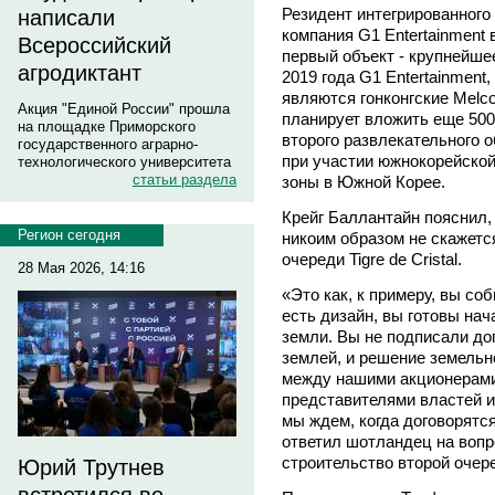
Резидент интегрированного
написали
компания G1 Entertainment 
Всероссийский
первый объект - крупнейшее 
агродиктант
2019 года G1 Entertainment
являются гонконгские Melco 
Акция "Единой России" прошла
планирует вложить еще 500
на площадке Приморского
второго развлекательного 
государственного аграрно-
при участии южнокорейской
технологического университета
статьи раздела
зоны в Южной Корее.
Крейг Баллантайн пояснил,
Регион сегодня
никоим образом не скажетс
очереди Tigre de Cristal.
28 Мая 2026, 14:16
«Это как, к примеру, вы со
есть дизайн, вы готовы нач
земли. Вы не подписали до
землей, и решение земельно
между нашими акционерами
представителями властей и
мы ждем, когда договорятс
ответил шотландец на вопро
строительство второй очер
Юрий Трутнев