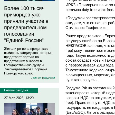
ИРКЗ «Приморье» в число 
Более 100 тысяч
режимов duty free и tax free.
приморцев уже
«Госдумой рассматривается
приняли участие в
ожидаем, что он начнет рабо
предварительном
Стилианос Тсифетакис.
голосовании
Ранее представитель Евраз
"Единой России"
регулирующий орган Еврази
НЕКРАСОВ заявлял, что ма
Жители региона продолжают
free) могут появиться в зо
выбирать кандидатов, которые
года. Такую возможность д
представят партию на
союза создаст новый Тамож
предстоящих выборах в
с первого января 2018 года
Государственную Думу и
Законодательное Собрание
Таможенного кодекса, откры
Приморского края.
в авиационных, морских, 
статьи раздела
пунктах пропуска.
Госдума РФ на заседании 2
Регион сегодня
законопроект, который над
возврат НДС по покупкам, 
27 Мая 2026, 13:29
free). Право вернуть НДС 
государств, не входящих в
(ЕврАзЭС). Льгота распрос