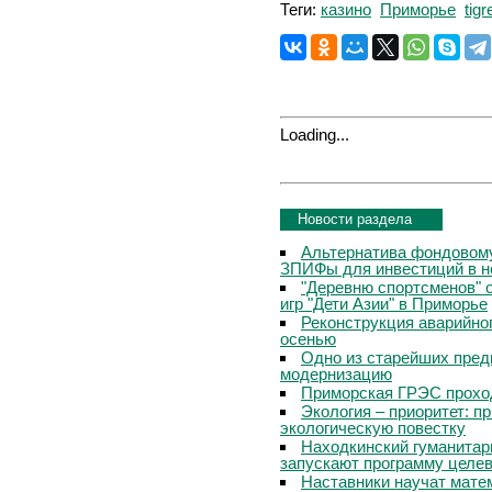
Теги:
казино
Приморье
tigr
Loading...
Новости раздела
Альтернатива фондовому
ЗПИФы для инвестиций в 
"Деревню спортсменов" 
игр "Дети Азии" в Приморье
Реконструкция аварийно
осенью
Одно из старейших пред
модернизацию
Приморская ГРЭС прохо
Экология – приоритет: п
экологическую повестку
Находкинский гуманитар
запускают программу целев
Наставники научат мате