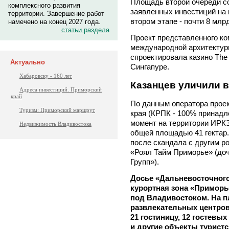
Площадь второй очереди со
комплексного развития
заявленных инвестиций на п
территории. Завершение работ
втором этапе - почти 8 млр
намечено на конец 2027 года.
статьи раздела
Проект представленного к
международной архитектурн
спроектировала казино The 
Актуально
Сингапуре.
Хабаровску - 160 лет
Казанцев уличили 
Адреса инвестиций. Приморский
край
По данным оператора проек
Туризм: Приморский маршрут
края (КРПК - 100% принадл
момент на территории ИРК
Недвижимость Владивостока
общей площадью 41 гектар.
после скандала с другим 
«Роял Тайм Приморье» (доч
Групп»).
Досье «Дальневосточного
курортная зона «Приморь
под Владивостоком. На п
развлекательных центров 
21 гостиницу, 12 гостевы
и другие объекты турист