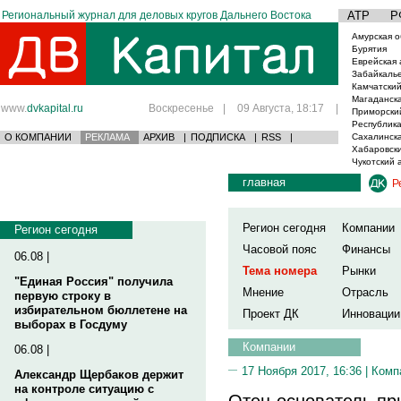
Региональный журнал для деловых кругов Дальнего Востока
АТР
Р
Амурская о
Бурятия
Еврейская 
Забайкаль
Камчатский
Магаданска
www.
dvkapital.ru
Воскресенье
|
09 Августа, 18:17
|
Приморски
Республика
О КОМПАНИИ
РЕКЛАМА
АРХИВ
|
ПОДПИСКА
|
RSS
|
Сахалинска
Хабаровски
Чукотский 
главная
Р
Регион сегодня
Компании
Регион сегодня
Часовой пояс
Финансы
06.08 |
Тема номера
Рынки
"Единая Россия" получила
Мнение
Отрасль
первую строку в
избирательном бюллетене на
Проект ДК
Инновации
выборах в Госдуму
Компании
06.08 |
17 Ноября 2017, 16:36 |
Комп
Александр Щербаков держит
на контроле ситуацию с
Отец-основатель пр