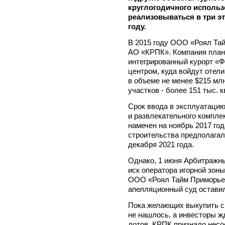
круглогодичного использ
реализовываться в три эт
году.
В 2015 году ООО «Роял Та
АО «КРПК». Компания плани
интегрированный курорт «Ф
центром, куда войдут отел
в объеме не менее $215 м
участков - более 151 тыс. кв
Срок ввода в эксплуатацию 
и развлекательного компле
намечен на ноябрь 2017 год
строительства предполагало
декабря 2021 года.
Однако, 1 июня Арбитражны
иск оператора игорной зон
ООО «Роял Тайм Приморье»
апелляционный суд оставил
Пока желающих выкупить св
не нашлось, а инвесторы 
лотов. КРПК признало несо