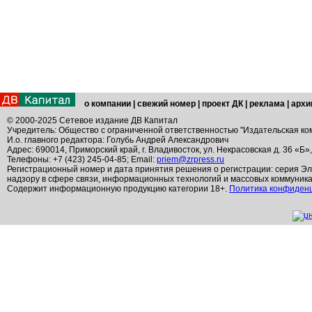
о компании
|
свежий номер
|
проект ДК
|
реклама
|
архи
© 2000-2025 Сетевое издание ДВ Капитал
Учредитель: Общество с ограниченной ответственностью "Издательская ко
И.о. главного редактора: Голубь Андрей Александрович
Адрес: 690014, Приморский край, г. Владивосток, ул. Некрасовская д. 36 «Б»
Телефоны: +7 (423) 245-04-85; Email:
priem@zrpress.ru
Регистрационный номер и дата принятия решения о регистрации: серия Эл
надзору в сфере связи, информационных технологий и массовых коммуник
Содержит информационную продукцию категории 18+.
Политика конфиден