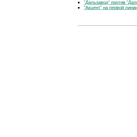
"Дальзавод" против "Да
"Акцент" на первой лини