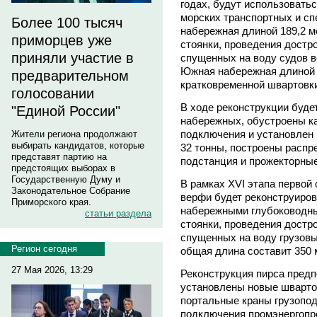
годах, будут использовать
морских транспортных и с
Более 100 тысяч
набережная длиной 189,2 м
приморцев уже
стоянки, проведения достр
приняли участие в
спущенных на воду судов в
Южная набережная длиной 1
предварительном
кратковременной швартовк
голосовании
В ходе реконструкции буде
"Единой России"
набережных, обустроены к
подключения и установлен
Жители региона продолжают
выбирать кандидатов, которые
32 тонны, построены расп
представят партию на
подстанция и прожекторны
предстоящих выборах в
Государственную Думу и
В рамках XVI этапа первой 
Законодательное Собрание
верфи будет реконструиро
Приморского края.
набережными глубоководны
статьи раздела
стоянки, проведения достр
спущенных на воду грузовы
Регион сегодня
общая длина составит 350 м
27 Мая 2026, 13:29
Реконструкция пирса предп
установлены новые шварто
портальные краны грузопод
подключения промэнергопр