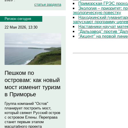
Приморская ГРЭС прохо
статьи раздела
Экология – приоритет: п
экологическую повестку
Находкинский гуманитар
Регион сегодня
запускают программу целев
Наставники научат мате
22 Мая 2026, 13:30
"Дальзавод" против "Да
"Акцент" на первой лини
Пешком по
островам: как новый
мост изменит туризм
в Приморье
Группа компаний "Остов"
планирует построить мост,
который свяжет Русский остров
с островом Елены. Переправа
станет первым этапом
масштабного проекта