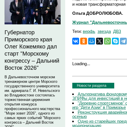
и новая трансформаторная
Ольга ДОБРОЛЮБОВА.
Журнал "Дальневосточный 
Теги:
верфь
звезда
ДВЗ
Губернатор
Приморского края
Олег Кожемяко дал
старт "Морскому
конгрессу – Дальний
Loading...
Восток 2026"
В Дальневосточном морском
тренажерном центре Морского
Новости раздела
государственного университета
им. адмирала Г. И. Невельского
Альтернатива фондовому
во Владивостоке состоялась
ЗПИФы для инвестиций в 
торжественная церемония
"Деревню спортсменов" 
открытия конкурса
игр "Дети Азии" в Приморье
профессионального мастерства
Реконструкция аварийно
"Море зовет 2026", одного из
осенью
самых ярких событий "Морского
Одно из старейших пред
конгресса – Дальний Восток
модернизацию
2026".