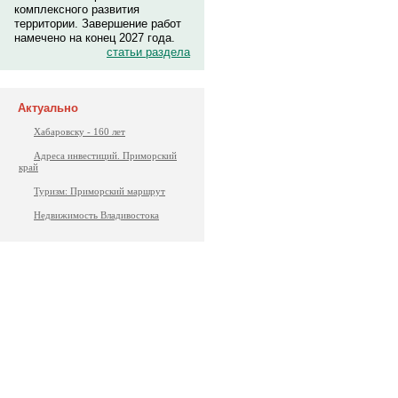
комплексного развития
территории. Завершение работ
намечено на конец 2027 года.
статьи раздела
Актуально
Хабаровску - 160 лет
Адреса инвестиций. Приморский
край
Туризм: Приморский маршрут
Недвижимость Владивостока