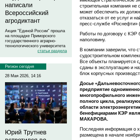
написали
строительная компания не 
может обеспечить их должн
Всероссийский
отказаться от ее услуг и на
агродиктант
пресс-службе «Роснефти» (
Акция "Единой России" прошла
Работы по договору с КЭР
на площадке Приморского
наполовину.
государственного аграрно-
технологического университета
В компании заверили, что 
статьи раздела
судостроительном комплекс
Все объекты планируется с
Регион сегодня
сданы в эксплуатацию и на
блок корпусных производст
28 Мая 2026, 14:16
Досье «Дальневосточного
предприятие одноименно
многопрофильного инжен
полного цикла, реализую
области электроэнергети
бенефициарами КЭР явл
МАКАРОВА.
Последняя информация о хо
Юрий Трутнев
размещена в начале ноября