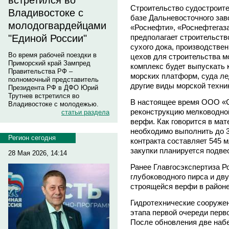
встретился во
Строительство судостроите
Владивостоке с
базе Дальневосточного зав
молодогвардейцами
«Роснефти», «Роснефтегаза
предполагает строительство
"Единой России"
сухого дока, производствен
Во время рабочей поездки в
цехов для строительства м
Приморский край Зампред
комплекс будет выпускать
Правительства РФ –
морских платформ, суда ле
полномочный представитель
другие виды морской техни
Президента РФ в ДФО Юрий
Трутнев встретился во
В настоящее время ООО «С
Владивостоке с молодежью.
реконструкцию мелководно
статьи раздела
верфи. Как говорится в мат
необходимо выполнить до 3
Регион сегодня
контракта составляет 545 м
закупки планируется подвес
28 Мая 2026, 14:14
Ранее Главгосэкспертиза Р
глубоководного пирса и дв
строящейся верфи в район
Гидротехнические сооружен
этапа первой очереди перв
После обновления две набе