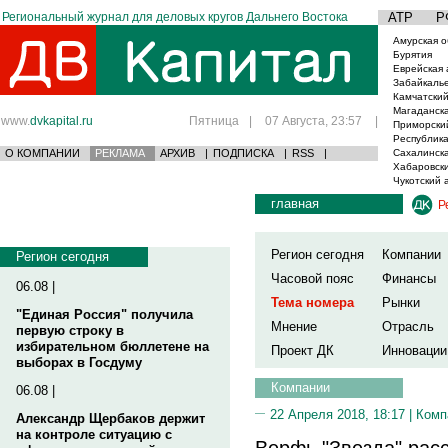
Региональный журнал для деловых кругов Дальнего Востока
АТР
Р
Амурская о
Бурятия
Еврейская 
Забайкаль
Камчатский
Магаданска
www.
dvkapital.ru
Пятница
|
07 Августа, 23:57
|
Приморски
Республика
О КОМПАНИИ
РЕКЛАМА
АРХИВ
|
ПОДПИСКА
|
RSS
|
Сахалинска
Хабаровски
Чукотский 
главная
Р
Регион сегодня
Компании
Регион сегодня
Часовой пояс
Финансы
06.08 |
Тема номера
Рынки
"Единая Россия" получила
Мнение
Отрасль
первую строку в
избирательном бюллетене на
Проект ДК
Инновации
выборах в Госдуму
Компании
06.08 |
22 Апреля 2018, 18:17 |
Комп
Александр Щербаков держит
на контроле ситуацию с
Верфь "Звезда" рас