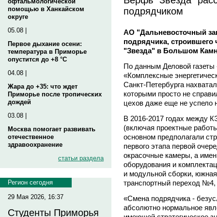
офтальмологической
подрядчиком
помощью в Ханкайском
округе
05.08 |
АО "Дальневосточный зав
подрядчика, строившего 
Первое дыхание осени:
"Звезда" в Большом Камн
температура в Приморье
опустится до +8 °C
По данным Деловой газеты 
04.08 |
«Комплексные энергетическ
Санкт-Петербурга нахватал
Жара до +35: что ждет
которыми просто не справи
Приморье после тропических
дождей
цехов даже еще не успело 
03.08 |
В 2016-2017 годах между 
(включая проектные работы
Москва помогает развивать
основном предполагали ст
отечественное
здравоохранение
первого этапа первой очере
окрасочные камеры, а имен
статьи раздела
оборудования и комплектац
и модульной сборки, южная
транспортный переход №4,
Регион сегодня
29 Мая 2026, 16:37
«Смена подрядчика - безус
абсолютно нормальное явл
Студенты Приморья
имеющей стратегическое зн