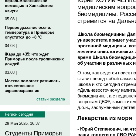
офтальмологической
медицинским вопро
помощью в Ханкайском
округе
биомедицины: Росс
05.08 |
стремится на Дальн
Первое дыхание осени:
температура в Приморье
Школа биомедицины Дал
опустится до +8 °C
университета примет учас
протонной медицины, ко
04.08 |
лечении онкологических 
Жара до +35: что ждет
время Школа биомедицин
Приморье после тропических
об участии в различных 
дождей
О том, как ведется поиск н
03.08 |
ставит перед собой самая 
Москва помогает развивать
школа и кто сегодня стреми
отечественное
«Дальневосточному капита
здравоохранение
биомедицины, а с недавнег
статьи раздела
вопросам ДВФУ, заместите
д.б.н., заслуженный деят
Регион сегодня
Лекарства из моря
29 Мая 2026, 16:37
- Юрий Степанович, на ч
Студенты Приморья
ваши коллеги по ДВО РА