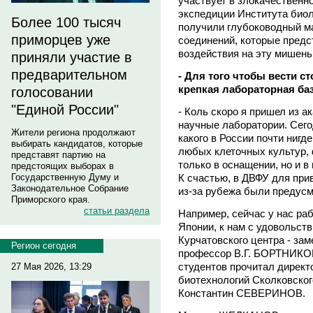
участвует в злокачественно
экспедиции Института био
Более 100 тысяч
получили глубоководный мат
приморцев уже
соединений, которые предс
воздействия на эту мишень
приняли участие в
предварительном
- Для того чтобы вести с
крепкая лабораторная ба
голосовании
"Единой России"
- Коль скоро я пришел из а
научные лаборатории. Сего
Жители региона продолжают
какого в России почти нигд
выбирать кандидатов, которые
любых клеточных культур, 
представят партию на
только в оснащении, но и 
предстоящих выборах в
Государственную Думу и
К счастью, в ДВФУ для при
Законодательное Собрание
из-за рубежа были предус
Приморского края.
статьи раздела
Например, сейчас у нас р
Японии, к нам с удовольст
Курчатовского центра - за
Регион сегодня
профессор В.Г. БОРТНИКОВ
студентов прочитал дирек
27 Мая 2026, 13:29
биотехнологий Сколковског
Константин СЕВЕРИНОВ.