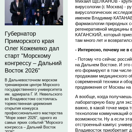
Михаил ЩЕЛКАНОВ - крупны
вирусологии (г. Москва) - 
вирусологических исследо
именем Владимир КАТАНАЕ
фармакологии природных со
регенеративной медицины 
Губернатор
КАГАНСКИЙ, который приех
Приморского края
там много лет и возвратил
Олег Кожемяко дал
- Интересно, почему не в
старт "Морскому
- Потому что сейчас росси
конгрессу – Дальний
на Дальнем Востоке. И это 
Восток 2026"
его формируют в том числе
продажами медицинского о
В Дальневосточном морском
современной техники и обо
тренажерном центре Морского
продвижения от Москвы на 
государственного университета
им. адмирала Г. И. Невельского
А вообще, когда получаешь
во Владивостоке состоялась
лабораторную базу для экс
торжественная церемония
важно, в какой точке мира
открытия конкурса
профессионального мастерства
технологии коммуникаций 
"Море зовет 2026", одного из
возможности. Ну а если эта 
самых ярких событий "Морского
отстроенный кампус универс
конгресса – Дальний Восток
Владивосток приобретает д
2026".