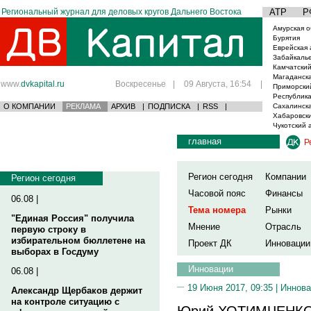
Региональный журнал для деловых кругов Дальнего Востока
АТР
Р
Амурская о
Бурятия
Еврейская 
Забайкаль
Камчатский
Магаданска
www.
dvkapital.ru
Воскресенье
|
09 Августа, 16:54
|
Приморски
Республика
О КОМПАНИИ
РЕКЛАМА
АРХИВ
|
ПОДПИСКА
|
RSS
|
Сахалинска
Хабаровски
Чукотский 
главная
Р
Регион сегодня
Компании
Регион сегодня
Часовой пояс
Финансы
06.08 |
Тема номера
Рынки
"Единая Россия" получила
Мнение
Отрасль
первую строку в
избирательном бюллетене на
Проект ДК
Инновации
выборах в Госдуму
Инновации
06.08 |
19 Июня 2017, 09:35 |
Иннова
Александр Щербаков держит
на контроле ситуацию с
Юрий ХОТИМЧЕНКО,