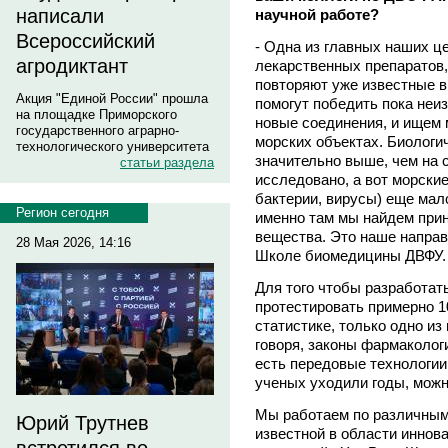
написали
научной работе?
Всероссийский
- Одна из главных наших ц
агродиктант
лекарственных препаратов,
повторяют уже известные в
Акция "Единой России" прошла
помогут победить пока неи
на площадке Приморского
новые соединения, и ищем 
государственного аграрно-
морских объектах. Биологи
технологического университета
значительно выше, чем на с
статьи раздела
исследовано, а вот морские
бактерии, вирусы) еще мал
Регион сегодня
именно там мы найдем при
вещества. Это наше направл
28 Мая 2026, 14:16
Школе биомедицины ДВФУ.
Для того чтобы разработат
протестировать примерно 10
статистике, только одно из
говоря, законы фармакологи
есть передовые технологии, 
ученых уходили годы, можн
Мы работаем по различным
Юрий Трутнев
известной в области иннов