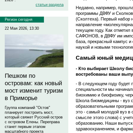
статьи раздела
Недавно, например, прошл
программы ДВФУ и Сколковс
(Сколтеха). Первый набор 
Регион сегодня
направление «молекулярная
22 Мая 2026, 13:30
текущем году. Как отметил
САФОНОВ, в ДВФУ им импо
база, прекрасный кампус и
наукой и новыми технологи
Самый юный медиц
- Кто выбирает Школу би
востребованы ваши выпу
Пешком по
островам: как новый
- В следующем году будет 
специальности мы начинал
мост изменит туризм
биохимию и биофизику, чере
в Приморье
Школа биомедицины - вуз 
образовательными программ
Группа компаний "Остов"
это - самый молодой вуз в 
планирует построить мост,
который свяжет Русский остров
смысле этого слова) с уче
с островом Елены. Переправа
образованию. Наши выпуск
станет первым этапом
здравоохранением, и фарма
масштабного проекта