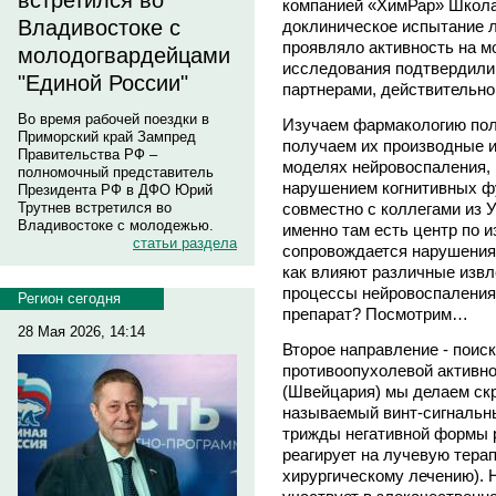
встретился во
компанией «ХимРар» Школ
Владивостоке с
доклиническое испытание л
проявляло активность на 
молодогвардейцами
исследования подтвердили,
"Единой России"
партнерами, действительно
Во время рабочей поездки в
Изучаем фармакологию по
Приморский край Зампред
получаем их производные и
Правительства РФ –
моделях нейровоспаления, 
полномочный представитель
нарушением когнитивных ф
Президента РФ в ДФО Юрий
Трутнев встретился во
совместно с коллегами из У
Владивостоке с молодежью.
именно там есть центр по 
статьи раздела
сопровождается нарушения
как влияют различные извл
процессы нейровоспаления
Регион сегодня
препарат? Посмотрим…
28 Мая 2026, 14:14
Второе направление - поис
противоопухолевой активн
(Швейцария) мы делаем скр
называемый винт-сигнальны
трижды негативной формы р
реагирует на лучевую тера
хирургическому лечению). Н