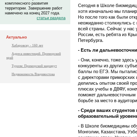
комплексного развития
Сегодня в Школе биомедици
территории. Завершение работ
хотя изначально мы планир
намечено на конец 2027 года.
Но после того как были от
статьи раздела
неожиданно столкнулись с 
всей страны. Сейчас у нас 
России, есть ребята из Кры
Актуально
Петербурга.
Хабаровску - 160 лет
- Есть ли дальневосточн
Адреса инвестиций. Приморский
край
- Они, конечно, тоже здесь
конкуренты из других субъ
Туризм: Приморский маршрут
баллы по ЕГЭ. Мы пыталис
Недвижимость Владивостока
с директорами приморских 
делились опытом своей про
плюсах учебы в ДВФУ, конеч
поможет дальневосточным 
борьбе за место в аудитор
- Среди ваших студентов 
образовательный уровень
- В Школе биомедицины обу
Монголии, Казахстана, Узб