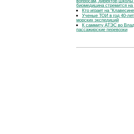
вопросам, директор Школы
биомедицина стремится на
Кто играет на "Клавесин
Ученые ТОИ в год 40-ле
морских экспедиций
К саммиту АТЭС во Вла
пассажирские перевозки