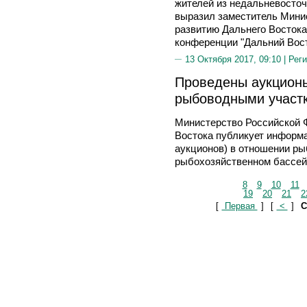
жителей из недальневосточ
выразил заместитель Мини
развитию Дальнего Востока
конференции "Дальний Вост
13 Октября 2017, 09:10 |
Реги
Проведены аукционы
рыбоводными участ
Министерство Российской 
Востока публикует информа
аукционов) в отношении р
рыбохозяйственном бассей
8
9
10
11
19
20
21
2
[
Первая
]
[
<
]
С