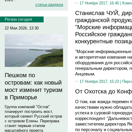
17 Ноября 2017, 16:40 |
Комп
статьи раздела
Станислав ЧУЙ, дир
гражданской продук
Регион сегодня
"Морские информаци
22 Мая 2026, 13:30
Российское граждан
конкурентные позиц
"Морские информационные с
и авторитетная компания н
оборудования для российск
генеральным директором, г
Анцевым.
Пешком по
17 Ноября 2017, 15:23 |
Перс
островам: как новый
мост изменит туризм
От Охотска до Конф
в Приморье
О том, как жажда перемен п
качествами нужно обладат
Группа компаний "Остов"
планирует построить мост,
успеха в суровой горнорудн
который свяжет Русский остров
корреспондент "Дальневост
с островом Елены. Переправа
заместителем директора Я
станет первым этапом
по персоналу и социальн
масштабного проекта