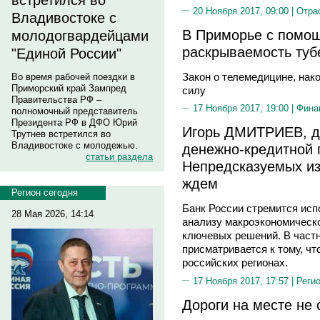
встретился во
20 Ноября 2017, 09:00 |
Отра
Владивостоке с
В Приморье с помо
молодогвардейцами
раскрываемость туб
"Единой России"
Закон о телемедицине, нако
Во время рабочей поездки в
Приморский край Зампред
силу
Правительства РФ –
17 Ноября 2017, 19:00 |
Фина
полномочный представитель
Президента РФ в ДФО Юрий
Игорь ДМИТРИЕВ, д
Трутнев встретился во
Владивостоке с молодежью.
денежно-кредитной 
статьи раздела
Непредсказуемых из
ждем
Регион сегодня
Банк России стремится исп
28 Мая 2026, 14:14
анализу макроэкономическо
ключевых решений. В частн
присматривается к тому, чт
российских регионах.
17 Ноября 2017, 17:57 |
Реги
Дороги на месте не 