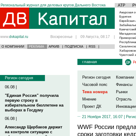
Региональный журнал для деловых кругов Дальнего Востока
АТР
Р
Амурская о
Бурятия
Еврейская 
Забайкаль
Камчатский
Магаданска
www.
dvkapital.ru
Воскресенье
|
09 Августа, 08:17
|
Приморски
Республика
О КОМПАНИИ
РЕКЛАМА
АРХИВ
|
ПОДПИСКА
|
RSS
|
Сахалинска
Хабаровски
Чукотский 
главная
Р
Регион сегодня
Компании
Регион сегодня
Часовой пояс
Финансы
06.08 |
Тема номера
Рынки
"Единая Россия" получила
Мнение
Отрасль
первую строку в
избирательном бюллетене на
Проект ДК
Инновации
выборах в Госдуму
21 Ноября 2017, 16:07 |
Реги
06.08 |
WWF России предлаг
Александр Щербаков держит
на контроле ситуацию с
сроки заготовки кед