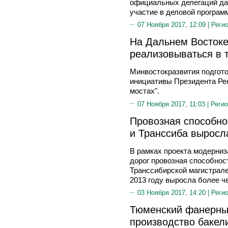
официальных делегаций да
участие в деловой програм
07 Ноября 2017, 12:09 |
Реги
На Дальнем Востоке
реализовываться в 
Минвостокразвития подгото
инициативы Президента Рес
мостах".
07 Ноября 2017, 11:03 |
Регио
Провозная способно
и Транссиба выросла
В рамках проекта модерниз
дорог провозная способнос
Транссибирской магистрале
2013 году выросла более че
03 Ноября 2017, 14:20 |
Реги
Тюменский фанерны
производство бакел