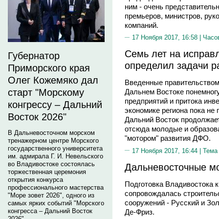
ним - очень представительн
премьеров, министров, рук
компаний.
17 Ноября 2017, 16:58 |
Часо
Семь лет на исправ
Губернатор
определил задачи р
Приморского края
Олег Кожемяко дал
Введенные правительством
старт "Морскому
Дальнем Востоке понемногу
предприятий и притока инв
конгрессу – Дальний
экономике региона пока не
Восток 2026"
Дальний Восток продолжает
отсюда молодые и образов
В Дальневосточном морском
"мотором" развития ДФО.
тренажерном центре Морского
государственного университета
17 Ноября 2017, 16:44 |
Тема
им. адмирала Г. И. Невельского
во Владивостоке состоялась
Дальневосточные мо
торжественная церемония
открытия конкурса
Подготовка Владивостока к
профессионального мастерства
сопровождалась строитель
"Море зовет 2026", одного из
сооружений - Русский и Зол
самых ярких событий "Морского
конгресса – Дальний Восток
Де-Фриз.
2026".