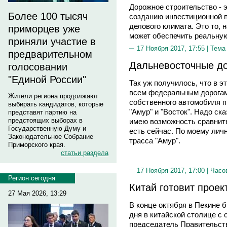
Дорожное строительство - 
Более 100 тысяч
созданию инвестиционной п
делового климата. Это то, 
приморцев уже
может обеспечить реальную
приняли участие в
17 Ноября 2017, 17:55 |
Тема
предварительном
Дальневосточные до
голосовании
"Единой России"
Так уж получилось, что в эт
всем федеральным дорогам
Жители региона продолжают
собственного автомобиля п
выбирать кандидатов, которые
"Амур" и "Восток". Надо ска
представят партию на
предстоящих выборах в
имею возможность сравнить
Государственную Думу и
есть сейчас. По моему личн
Законодательное Собрание
трасса "Амур".
Приморского края.
статьи раздела
17 Ноября 2017, 17:00 |
Часо
Регион сегодня
Китай готовит прое
27 Мая 2026, 13:29
В конце октября в Пекине 
дня в китайской столице 
председатель Правительст