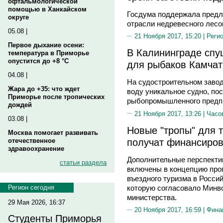
офтальмологической
помощью в Ханкайском
Госдума поддержала пред
округе
отрасли недревесного лес
05.08 |
21 Ноября 2017, 15:20 |
Реги
Первое дыхание осени:
В Калининграде спу
температура в Приморье
опустится до +8 °C
для рыбаков Камчат
04.08 |
На судостроительном завод
Жара до +35: что ждет
воду уникальное судно, по
Приморье после тропических
рыбопромышленного предпр
дождей
21 Ноября 2017, 13:26 |
Часо
03.08 |
Новые "тропы" для 
Москва помогает развивать
получат финансиро
отечественное
здравоохранение
Дополнительные перспекти
статьи раздела
включены в концепцию прог
въездного туризма в Россий
которую согласовало Минв
Регион сегодня
министерства.
29 Мая 2026, 16:37
20 Ноября 2017, 16:59 |
Фина
Студенты Приморья