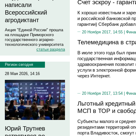
Счет эскроу - гаран
написали
Всероссийский
К хорошо известным и зар
и российской банковской п
агродиктант
гарантии) Сбербанк добавл
Акция "Единой России" прошла
20 Ноября 2017, 14:55 |
Фина
на площадке Приморского
государственного аграрно-
Телемедицина в стр
технологического университета
статьи раздела
В июле этого года был при
государственная информац
здравоохранения позволит
Регион сегодня
услуги в электронной форм
28 Мая 2026, 14:16
через Интернет.
20 Ноября 2017, 13:54 |
Фина
Льготный кредитный
МСП в ТОР и свобод
Субъекты малого и средне
резидентами территорий оп
Юрий Трутнев
порта Владивосток, смогут