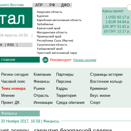
ьнего Востока
АТР
РФ
ДФО
Курсы валют
Амурская область
Бурятия
1 USD
82.17 р.
Еврейская автономная область
1 EUR
94.84 р.
Забайкалье
100 JPY
51.82 р.
Камчатский край
10 CNY
12.17 р.
Магаданская область
08 Августа, 04:50
|
Приморский край
Республика Саха (Якутия)
А
|
RSS
|
Сахалинская область
Хабаровский край
Чукотский автономный округ
главная
Рекомендует:
Регион сегодня
Регион сегодня
Компании
Партнеры
Страницы истории
Часовой пояс
Финансы
Персона
Восточное кольцо
Тема номера
Рынки
Кадры
Криминал
Мнение
Отрасль
Территория
Вкус жизни
Проект ДК
Инновации
Среда обитания
Спорт
Финансы
20 Ноября 2017, 16:59 |
Финансы
чет эскроу - гарантия безопасной сделки