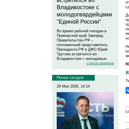
встретился во
о
Владивостоке с
с
молодогвардейцами
Д
п
"Единой России"
п
п
Во время рабочей поездки в
я
Приморский край Зампред
э
Правительства РФ –
полномочный представитель
Н
Президента РФ в ДФО Юрий
к
Трутнев встретился во
а
Владивостоке с молодежью.
статьи раздела
Ю
Ж
Регион сегодня
Т
28 Мая 2026, 14:14
Lo