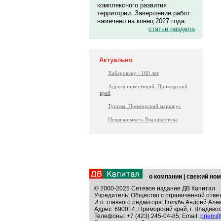
комплексного развития
территории. Завершение работ
намечено на конец 2027 года.
статьи раздела
Актуально
Хабаровску - 160 лет
Адреса инвестиций. Приморский
край
Туризм: Приморский маршрут
Недвижимость Владивостока
о компании
|
свежий ном
© 2000-2025 Сетевое издание ДВ Капитал
Учредитель: Общество с ограниченной отве
И.о. главного редактора: Голубь Андрей Але
Адрес: 690014, Приморский край, г. Владивос
Телефоны: +7 (423) 245-04-85; Email:
priem@