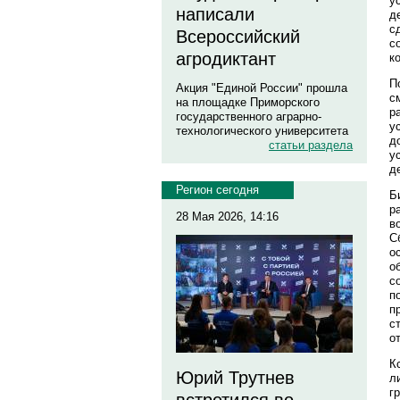
у
написали
д
с
Всероссийский
с
агродиктант
к
П
Акция "Единой России" прошла
с
на площадке Приморского
р
государственного аграрно-
у
технологического университета
д
статьи раздела
у
д
Регион сегодня
Б
р
28 Мая 2026, 14:16
в
С
о
о
с
п
п
с
о
К
Юрий Трутнев
л
г