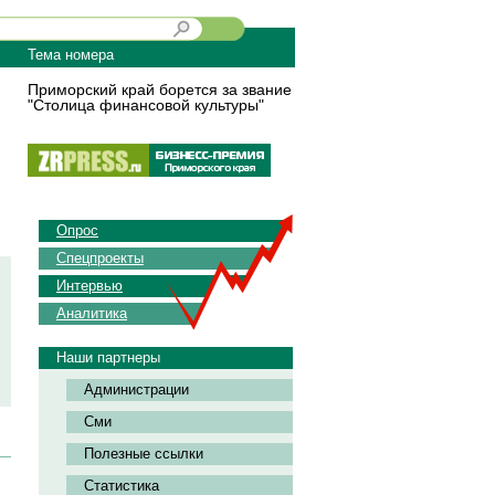
Тема номера
Приморский край борется за звание
"Столица финансовой культуры"
Опрос
Спецпроекты
Интервью
Аналитика
Наши партнеры
Администрации
Сми
Полезные ссылки
Статистика