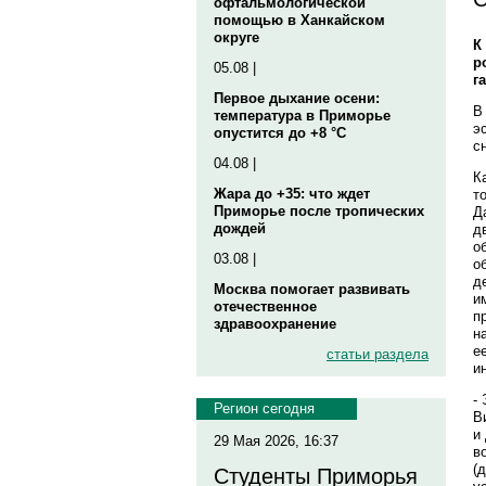
офтальмологической
помощью в Ханкайском
округе
К
р
05.08 |
г
Первое дыхание осени:
В
температура в Приморье
э
опустится до +8 °C
с
04.08 |
К
Жара до +35: что ждет
т
Приморье после тропических
Д
дождей
д
о
03.08 |
о
д
Москва помогает развивать
и
отечественное
п
здравоохранение
н
е
статьи раздела
и
-
Регион сегодня
В
и
29 Мая 2026, 16:37
в
(
Студенты Приморья