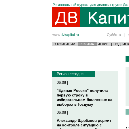
Региональный журнал для деловых кругов Дал
www.
dvkapital.ru
Суббота
|
О КОМПАНИИ
РЕКЛАМА
АРХИВ
|
ПОДПИСК
Регион сегодня
06.08 |
"Единая Россия" получила
первую строку в
избирательном бюллетене на
выборах в Госдуму
06.08 |
Александр Щербаков держит
на контроле ситуацию с
С