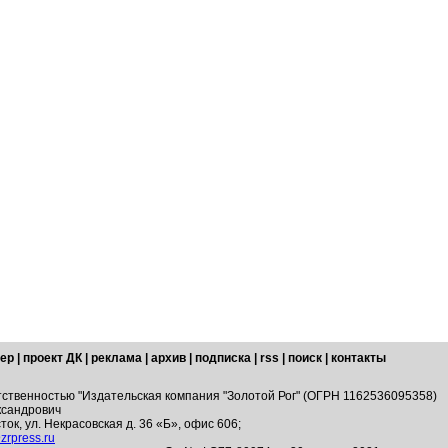
ер
|
проект ДК
|
реклама
|
архив
|
подписка
|
rss
|
поиск
|
контакты
тственностью "Издательская компания "Золотой Рог" (ОГРН 1162536095358)
ксандрович
ток, ул. Некрасовская д. 36 «Б», офис 606;
zrpress.ru