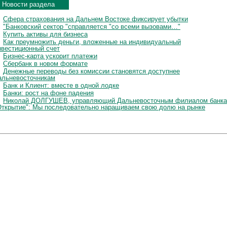
Новости раздела
Сфера страхования на Дальнем Востоке фиксирует убытки
"Банковский сектор "справляется "со всеми вызовами…"
Купить активы для бизнеса
Как преумножить деньги, вложенные на индивидуальный
нвестиционный счет
Бизнес-карта ускорит платежи
Сбербанк в новом формате
Денежные переводы без комиссии становятся доступнее
альневосточникам
Банк и Клиент: вместе в одной лодке
Банки: рост на фоне падения
Николай ДОЛГУШЕВ, управляющий Дальневосточным филиалом банка
Открытие": Мы последовательно наращиваем свою долю на рынке