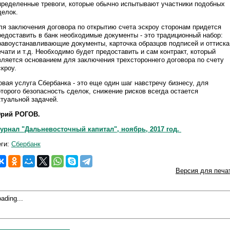
пределенные тревоги, которые обычно испытывают участники подобных
делок.
ля заключения договора по открытию счета эскроу сторонам придется
редоставить в банк необходимые документы - это традиционный набор:
равоустанавливающие документы, карточка образцов подписей и оттиска
ечати и т.д. Необходимо будет предоставить и сам контракт, который
вляется основанием для заключения трехстороннего договора по счету
скроу.
овая услуга Сбербанка - это еще один шаг навстречу бизнесу, для
оторого безопасность сделок, снижение рисков всегда остается
ктуальной задачей.
рий РОГОВ.
урнал "Дальневосточный капитал", ноябрь, 2017 год.
еги:
Сбербанк
Версия для печа
ading...