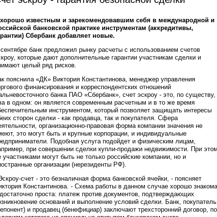
 хорошо известным и зарекомендовавшим себя в международной и
оссийской банковской практике инструментам (аккредитивы,
арантии) Сбербанк добавляет новые.
 сентябре банк предложил рынку расчеты с использованием счетов
скроу, которые дают дополнительные гарантии участникам сделки и
нимают целый ряд рисков.
ак пояснила «ДК» Виктория Константинова, менеджер управления
оргового финансирования и корреспондентских отношений
альневосточного банка ПАО «Сбербанк», счет эскроу - это, по существу,
ва в одном: он является современным расчетным и в то же время
беспечительным инструментом, который позволяет защищать интересы
беих сторон сделки - как продавца, так и покупателя. Сфера
еятельности, организационно-правовая форма компании значения не
меют, это могут быть и крупные корпорации, и индивидуальные
редприниматели. Подобная услуга подойдет и физическим лицам,
апример, при совершении сделки купли-продажи недвижимости. При это
е участниками могут быть не только российские компании, но и
ностранные организации (нерезиденты РФ).
 Эскроу-счет - это безналичная форма банковской ячейки, - поясняет
иктория Константинова. - Схема работы в данном случае хорошо знаком
 достаточно проста: платеж против документов, подтверждающих
озникновение оснований и выполнение условий сделки. Банк, покупатель
депонент) и продавец (бенефициар) заключают трехсторонний договор, по