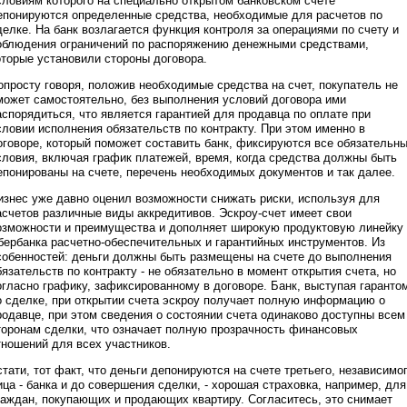
словиям которого на специально открытом банковском счете
епонируются определенные средства, необходимые для расчетов по
делке. На банк возлагается функция контроля за операциями по счету и
облюдения ограничений по распоряжению денежными средствами,
оторые установили стороны договора.
опросту говоря, положив необходимые средства на счет, покупатель не
может самостоятельно, без выполнения условий договора ими
аспорядиться, что является гарантией для продавца по оплате при
словии исполнения обязательств по контракту. При этом именно в
оговоре, который поможет составить банк, фиксируются все обязательн
словия, включая график платежей, время, когда средства должны быть
епонированы на счете, перечень необходимых документов и так далее.
изнес уже давно оценил возможности снижать риски, используя для
асчетов различные виды аккредитивов. Эскроу-счет имеет свои
озможности и преимущества и дополняет широкую продуктовую линейку
бербанка расчетно-обеспечительных и гарантийных инструментов. Из
собенностей: деньги должны быть размещены на счете до выполнения
бязательств по контракту - не обязательно в момент открытия счета, но
огласно графику, зафиксированному в договоре. Банк, выступая гаранто
о сделке, при открытии счета эскроу получает полную информацию о
родавце, при этом сведения о состоянии счета одинаково доступны всем
торонам сделки, что означает полную прозрачность финансовых
тношений для всех участников.
стати, тот факт, что деньги депонируются на счете третьего, независимо
ица - банка и до совершения сделки, - хорошая страховка, например, для
раждан, покупающих и продающих квартиру. Согласитесь, это снимает