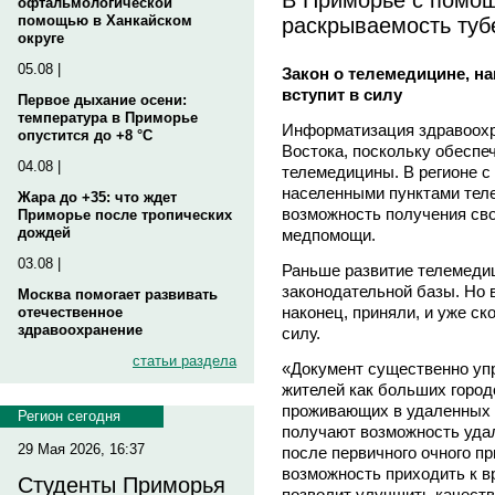
офтальмологической
раскрываемость туб
помощью в Ханкайском
округе
05.08 |
Закон о телемедицине, на
вступит в силу
Первое дыхание осени:
температура в Приморье
Информатизация здравоохр
опустится до +8 °C
Востока, поскольку обеспе
04.08 |
телемедицины. В регионе 
населенными пунктами тел
Жара до +35: что ждет
возможность получения св
Приморье после тропических
дождей
медпомощи.
03.08 |
Раньше развитие телемеди
законодательной базы. Но в
Москва помогает развивать
наконец, приняли, и уже ско
отечественное
здравоохранение
силу.
статьи раздела
«Документ существенно уп
жителей как больших городо
проживающих в удаленных 
Регион сегодня
получают возможность уда
29 Мая 2026, 16:37
после первичного очного пр
возможность приходить к в
Студенты Приморья
позволит улучшить качеств