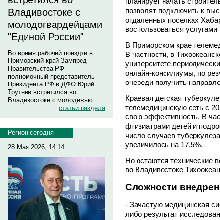
встретился во
планирует начать строител
позволят подключить к вы
Владивостоке с
отдаленных поселках Хабаро
молодогвардейцами
воспользоваться услугами
"Единой России"
В Приморском крае телемед
Во время рабочей поездки в
В частности, в Тихоокеанс
Приморский край Зампред
университете периодически
Правительства РФ –
онлайн-консилиумы, по рез
полномочный представитель
очереди получить направле
Президента РФ в ДФО Юрий
Трутнев встретился во
Краевая детская туберкуле
Владивостоке с молодежью.
телемедицинскую сеть с 20
статьи раздела
свою эффективность. В час
фтизиатрами детей и подро
Регион сегодня
число случаев туберкулеза
увеличилось на 17,5%.
28 Мая 2026, 14:14
Но остаются технические 
во Владивостоке Тихоокеан
Сложности внедрен
- Зачастую медицинская сис
либо результат исследован