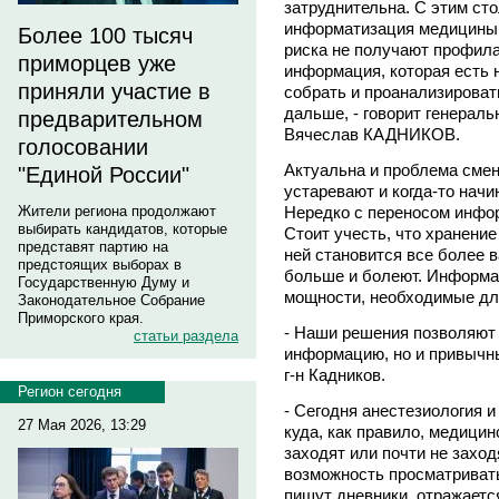
затруднительна. С этим сто
информатизация медицины в
Более 100 тысяч
риска не получают профила
приморцев уже
информация, которая есть н
приняли участие в
собрать и проанализировать
дальше, - говорит генерал
предварительном
Вячеслав КАДНИКОВ.
голосовании
Актуальна и проблема сме
"Единой России"
устаревают и когда-то нач
Жители региона продолжают
Нередко с переносом инфо
выбирать кандидатов, которые
Стоит учесть, что хранени
представят партию на
ней становится все более 
предстоящих выборах в
больше и болеют. Информац
Государственную Думу и
мощности, необходимые для
Законодательное Собрание
Приморского края.
- Наши решения позволяют 
статьи раздела
информацию, но и привычны
г-н Кадников.
Регион сегодня
- Сегодня анестезиология 
27 Мая 2026, 13:29
куда, как правило, медици
заходят или почти не заход
возможность просматривать
пишут дневники, отражаетс