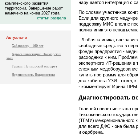
нарушается интеграция с са
комплексного развития
территории. Завершение работ
По словам участников конг
намечено на конец 2027 года.
Если для крупного медучре
статьи раздела
поддержку МИС вполне пос
поликлиник это неподъемн
Актуально
- Любая клиника, вне зави
свободные средства в перв
Хабаровску - 160 лет
фонды предприятия - меди
Адреса инвестиций. Приморский
расходники к ним. Проблем
край
экспертного ИТ-решения в т
Туризм: Приморский маршрут
сложным медоборудованием.
купить программу для обра
Недвижимость Владивостока
два кабинета УЗИ - ответ, 
- комментирует Ирина ПРЫТ
Диагностировать в
Главной новостью стала пр
Тихоокеанского государств
(ТГМУ) межрегионального к
для всего ДФО - она была 
и одобрена.