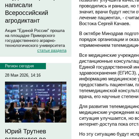
написали
проводились и раньше, но 
значит, врачи будут нести 
Всероссийский
лечение пациента», - счит
агродиктант
Востока Сергей Качаев.
Акция "Единой России" прошла
В октябре Минздрав подгот
на площадке Приморского
порядок организации и ока
государственного аграрно-
«применением телемедицин
технологического университета
статьи раздела
Все медицинские учрежден
дистанционные консультаци
Регион сегодня
Единой государственной и
здравоохранения (ЕГИСЗ). 
28 Мая 2026, 14:16
информацию медицинское у
предоставить пациентам, п
телемедицинской консульта
врача, его научные степен
Для развития телемедицинс
медицинские учреждения ка
ситуация улучшается, но в
интернет-доступа пока отст
Юрий Трутнев
Но эту ситуацию будут исп