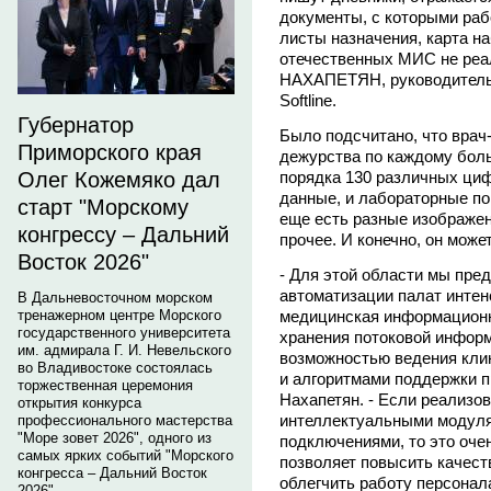
документы, с которыми раб
листы назначения, карта на
отечественных МИС не реал
НАХАПЕТЯН, руководитель 
Softline.
Губернатор
Было подсчитано, что врач
Приморского края
дежурства по каждому бол
Олег Кожемяко дал
порядка 130 различных циф
данные, и лабораторные пок
старт "Морскому
еще есть разные изображен
конгрессу – Дальний
прочее. И конечно, он может
Восток 2026"
- Для этой области мы пре
автоматизации палат интенс
В Дальневосточном морском
тренажерном центре Морского
медицинская информационн
государственного университета
хранения потоковой информ
им. адмирала Г. И. Невельского
возможностью ведения кли
во Владивостоке состоялась
и алгоритмами поддержки п
торжественная церемония
Нахапетян. - Если реализо
открытия конкурса
интеллектуальными модулям
профессионального мастерства
"Море зовет 2026", одного из
подключениями, то это оче
самых ярких событий "Морского
позволяет повысить качеств
конгресса – Дальний Восток
облегчить работу персонал
2026".