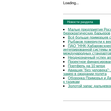
Loading...
Новости раздела
Малые предприятия Росс
бюрократических барьеров
Всё больше приморцев с
Рыбаков повернули к в
ПАО "ННК-Хабаровскнеф
интегрированной системы 
международных стандарто
Неоднозначный успех аг
Проектное финансирован
Портфель на 10 млрд
Авиация "без человека"
замер в ожидании полета
Оборонка Приморья и Да
к тазикам
Золотой запас дальнево