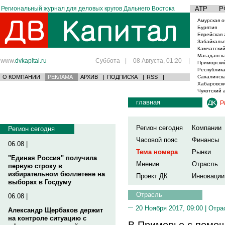
Региональный журнал для деловых кругов Дальнего Востока
АТР
Р
Амурская о
Бурятия
Еврейская 
Забайкаль
Камчатский
Магаданска
www.
dvkapital.ru
Суббота
|
08 Августа, 01:20
|
Приморски
Республика
О КОМПАНИИ
РЕКЛАМА
АРХИВ
|
ПОДПИСКА
|
RSS
|
Сахалинска
Хабаровски
Чукотский 
главная
Р
Регион сегодня
Компании
Регион сегодня
Часовой пояс
Финансы
06.08 |
Тема номера
Рынки
"Единая Россия" получила
Мнение
Отрасль
первую строку в
избирательном бюллетене на
Проект ДК
Инновации
выборах в Госдуму
Отрасль
06.08 |
20 Ноября 2017, 09:00 |
Отра
Александр Щербаков держит
на контроле ситуацию с
В Приморье с помо