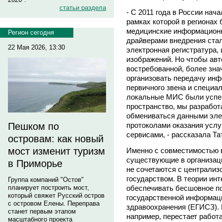
статьи раздела
- С 2011 года в России нач
рамках которой в регионах
медицинские информацион
Регион сегодня
драйверами внедрения стал
22 Мая 2026, 13:30
электронная регистратура
изображений. Но чтобы ав
востребованной, более зна
организовать передачу ин
первичного звена и специа
локальные МИС были успе
пространство, мы разработ
обмениваться данными эле
Пешком по
протоколами оказания услу
сервисами, - рассказала 
островам: как новый
мост изменит туризм
Именно с совместимостью 
существующие в организац
в Приморье
не сочетаются с централи
государством. В теории ин
Группа компаний "Остов"
планирует построить мост,
обеспечивать бесшовное п
который свяжет Русский остров
государственной информац
с островом Елены. Переправа
здравоохранения (ЕГИСЗ). 
станет первым этапом
например, перестает работ
масштабного проекта