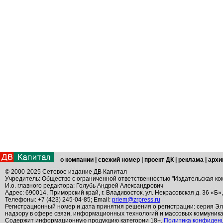
о компании
|
свежий номер
|
проект ДК
|
реклама
|
архи
© 2000-2025 Сетевое издание ДВ Капитал
Учредитель: Общество с ограниченной ответственностью "Издательская ко
И.о. главного редактора: Голубь Андрей Александрович
Адрес: 690014, Приморский край, г. Владивосток, ул. Некрасовская д. 36 «Б»
Телефоны: +7 (423) 245-04-85; Email:
priem@zrpress.ru
Регистрационный номер и дата принятия решения о регистрации: серия Эл
надзору в сфере связи, информационных технологий и массовых коммуник
Содержит информационную продукцию категории 18+.
Политика конфиден