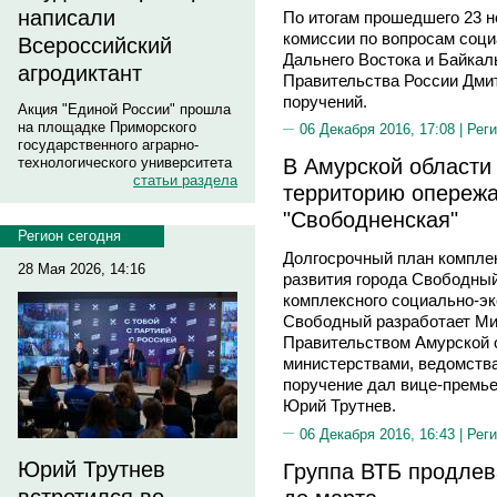
написали
По итогам прошедшего 23 
комиссии по вопросам соци
Всероссийский
Дальнего Востока и Байкал
агродиктант
Правительства России Дмит
поручений.
Акция "Единой России" прошла
на площадке Приморского
06 Декабря 2016, 17:08 |
Реги
государственного аграрно-
В Амурской области
технологического университета
статьи раздела
территорию опереж
"Свободненская"
Регион сегодня
Долгосрочный план компле
28 Мая 2026, 14:16
развития города Свободны
комплексного социально-эк
Свободный разработает Ми
Правительством Амурской 
министерствами, ведомств
поручение дал вице-премье
Юрий Трутнев.
06 Декабря 2016, 16:43 |
Реги
Юрий Трутнев
Группа ВТБ продлев