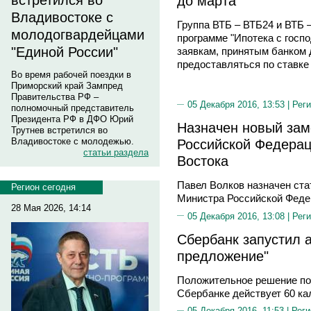
до марта
встретился во
Владивостоке с
Группа ВТБ – ВТБ24 и ВТБ 
молодогвардейцами
программе "Ипотека с госпо
"Единой России"
заявкам, принятым банком д
предоставляться по ставке 
Во время рабочей поездки в
Приморский край Зампред
Правительства РФ –
05 Декабря 2016, 13:53 |
Реги
полномочный представитель
Президента РФ в ДФО Юрий
Назначен новый зам
Трутнев встретился во
Владивостоке с молодежью.
Российской Федерац
статьи раздела
Востока
Павел Волков назначен ста
Регион сегодня
Министра Российской Феде
28 Мая 2026, 14:14
05 Декабря 2016, 13:08 |
Реги
Сбербанк запустил 
предложение"
Положительное решение по 
Сбербанке действует 60 к
05 Декабря 2016, 11:53 |
Реги