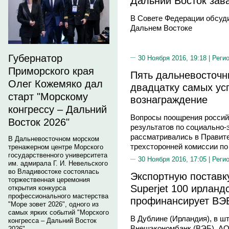
Дальний Восток за
В Совете Федерации обсуд
Дальнем Востоке
Губернатор
30 Ноября 2016, 19:18 |
Реги
Приморского края
Пять дальневосточн
Олег Кожемяко дал
двадцатку самых ус
старт "Морскому
вознаграждение
конгрессу – Дальний
Вопросы поощрения россий
Восток 2026"
результатов по социально-
рассматривались в Правите
В Дальневосточном морском
трехсторонней комиссии п
тренажерном центре Морского
государственного университета
30 Ноября 2016, 17:05 |
Реги
им. адмирала Г. И. Невельского
во Владивостоке состоялась
Экспортную поставк
торжественная церемония
Superjet 100 ирлан
открытия конкурса
профессионального мастерства
профинансирует ВЭ
"Море зовет 2026", одного из
самых ярких событий "Морского
В Дублине (Ирландия), в шт
конгресса – Дальний Восток
Внешэкономбанк (ВЭБ), АО
2026".