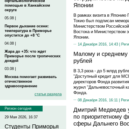
офтальмологической
Японии
помощью в Ханкайском
округе
В рамках визита в Японию 
05.08 |
Токио был подписан мемор
Министерством Российской
Первое дыхание осени:
температура в Приморье
Востока и Министерством э
опустится до +8 °C
Японии.
04.08 |
14 Декабря 2016, 14:43 |
Реги
Жара до +35: что ждет
Малому и среднему 
Приморье после тропических
рублей
дождей
03.08 |
В 3,3 раза - до 5 млрд руб
"Доступный кредит для МСП
Москва помогает развивать
отечественное
директоров Фонда развития
здравоохранение
журнл "Дальневосточный ка
Фонда.
статьи раздела
08 Декабря 2016, 16:11 |
Реги
Дмитрий Медведев у
Регион сегодня
по приоритетному 
29 Мая 2026, 16:37
сферы Дальнего Вос
Студенты Приморья