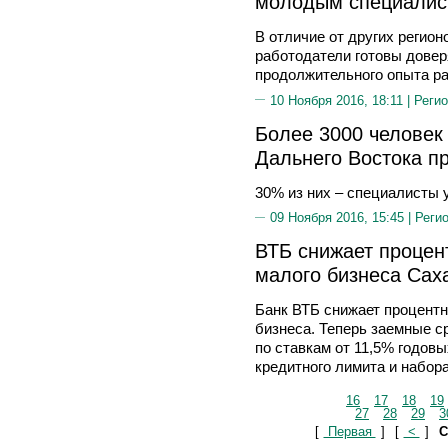
молодым специалис
В отличие от других регио
работодатели готовы дове
продолжительного опыта р
10 Ноября 2016, 18:11 |
Регио
Более 3000 человек
Дальнего Востока п
30% из них – специалисты 
09 Ноября 2016, 15:45 |
Реги
ВТБ снижает процен
малого бизнеса Сах
Банк ВТБ снижает процентн
бизнеса. Теперь заемные 
по ставкам от 11,5% годовы
кредитного лимита и набор
16
17
18
19
27
28
29
3
[
Первая
]
[
<
]
С