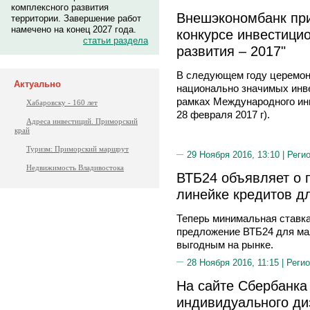
комплексного развития
Внешэкономбанк при
территории. Завершение работ
намечено на конец 2027 года.
конкурсе инвестици
статьи раздела
развития – 2017"
В следующем году церемон
Актуально
национально значимых инв
рамках Международного инв
Хабаровску - 160 лет
28 февраля 2017 г).
Адреса инвестиций. Приморский
край
Туризм: Приморский маршрут
29 Ноября 2016, 13:10 |
Реги
Недвижимость Владивостока
ВТБ24 объявляет о 
линейке кредитов д
Теперь минимальная ставка
предложение ВТБ24 для ма
выгодным на рынке.
28 Ноября 2016, 11:15 |
Регио
На сайте Сбербанка
индивидуального ди