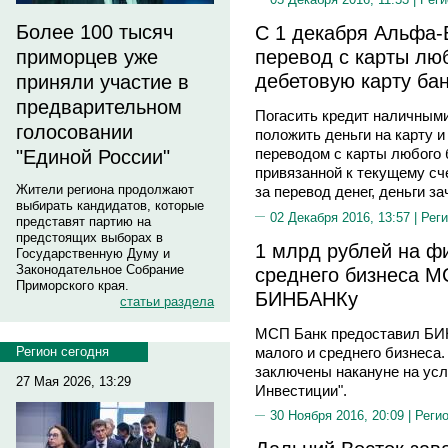
Более 100 тысяч
С 1 декабря Альфа-
перевод с карты лю
приморцев уже
дебетовую карту ба
приняли участие в
предварительном
Погасить кредит наличными
голосовании
положить деньги на карту 
переводом с карты любого 
"Единой России"
привязанной к текущему сч
Жители региона продолжают
за перевод денег, деньги 
выбирать кандидатов, которые
02 Декабря 2016, 13:57 |
Реги
представят партию на
предстоящих выборах в
1 млрд рублей на ф
Государственную Думу и
Законодательное Собрание
среднего бизнеса М
Приморского края.
БИНБАНКу
статьи раздела
МСП Банк предоставил БИ
малого и среднего бизнеса
Регион сегодня
заключены накануне на ус
27 Мая 2026, 13:29
Инвестиции".
30 Ноября 2016, 20:09 |
Реги