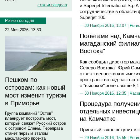
статьи раздела
и Superjet International S.
сотрудничестве в области 
Superjet 100.
Регион сегодня
30 Ноября 2016, 13:07 |
Реги
22 Мая 2026, 13:30
Полетами над Камча
магаданский филиал
Востока"
Как сообщил директор мага
Северо-Востока" Юрий Само
ответственности колымски
Пешком по
пространство над частью те
о "высокой" зоне свыше 8,1
островам: как новый
30 Ноября 2016, 12:35 |
Часо
мост изменит туризм
в Приморье
Процедура получени
отдельных инвестиц
Группа компаний "Остов"
на Камчатке
планирует построить мост,
который свяжет Русский остров
с островом Елены. Переправа
Принятый закон вступит в с
станет первым этапом
29 Ноября 2016, 15:55 |
Реги
масштабного проекта