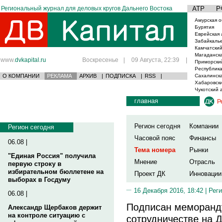
Региональный журнал для деловых кругов Дальнего Востока
АТР
Р
Амурская о
Бурятия
Еврейская 
Забайкаль
Камчатский
Магаданска
www.
dvkapital.ru
Воскресенье
|
09 Августа, 22:39
|
Приморски
Республика
О КОМПАНИИ
РЕКЛАМА
АРХИВ
|
ПОДПИСКА
|
RSS
|
Сахалинска
Хабаровски
Чукотский 
главная
Р
Регион сегодня
Компании
Регион сегодня
Часовой пояс
Финансы
06.08 |
Тема номера
Рынки
"Единая Россия" получила
Мнение
Отрасль
первую строку в
избирательном бюллетене на
Проект ДК
Инновации
выборах в Госдуму
16 Декабря 2016, 18:42 |
Реги
06.08 |
Подписан меморанд
Александр Щербаков держит
на контроле ситуацию с
сотрудничестве на 