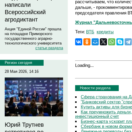
рассчитываем, что количес
написали
дальше, - прокомментирова
Всероссийский
председателя правления 
агродиктант
Журнал "Дальневосточный
Акция "Единой России" прошла
Теги:
ВТБ
кредиты
на площадке Приморского
государственного аграрно-
технологического университета
статьи раздела
Регион сегодня
Loading...
28 Мая 2026, 14:16
Новости раздела
Сфера страхования на Д
"Банковский сектор "сп
Купить активы для бизн
Как преумножить деньги
инвестиционный счет
Бизнес-карта ускорит п
Юрий Трутнев
Сбербанк в новом форм
Денежные переводы без 