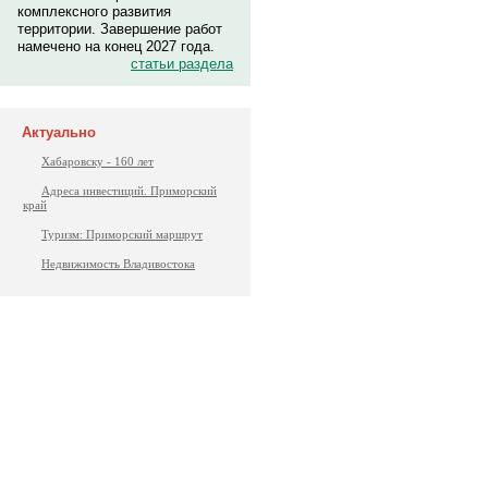
комплексного развития
территории. Завершение работ
намечено на конец 2027 года.
статьи раздела
Актуально
Хабаровску - 160 лет
Адреса инвестиций. Приморский
край
Туризм: Приморский маршрут
Недвижимость Владивостока