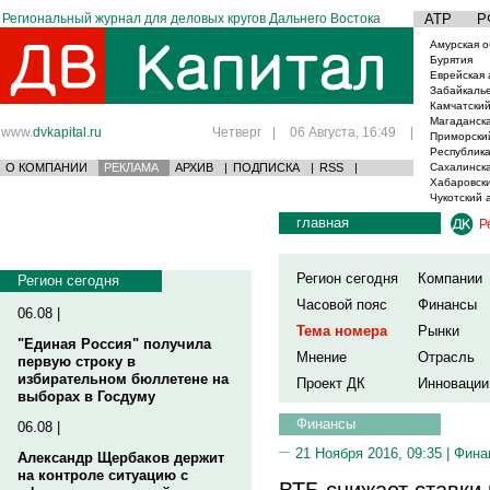
Региональный журнал для деловых кругов Дальнего Востока
АТР
Р
Амурская о
Бурятия
Еврейская 
Забайкаль
Камчатский
Магаданска
www.
dvkapital.ru
Четверг
|
06 Августа, 16:49
|
Приморски
Республика
О КОМПАНИИ
РЕКЛАМА
АРХИВ
|
ПОДПИСКА
|
RSS
|
Сахалинска
Хабаровски
Чукотский 
главная
Р
Регион сегодня
Компании
Регион сегодня
Часовой пояс
Финансы
06.08 |
Тема номера
Рынки
"Единая Россия" получила
Мнение
Отрасль
первую строку в
избирательном бюллетене на
Проект ДК
Инновации
выборах в Госдуму
Финансы
06.08 |
21 Ноября 2016, 09:35 |
Фина
Александр Щербаков держит
на контроле ситуацию с
ВТБ снижает ставки