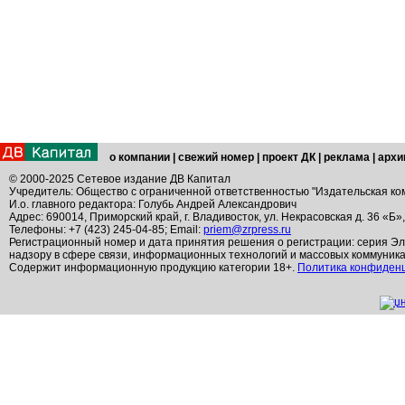
о компании
|
свежий номер
|
проект ДК
|
реклама
|
архи
© 2000-2025 Сетевое издание ДВ Капитал
Учредитель: Общество с ограниченной ответственностью "Издательская ко
И.о. главного редактора: Голубь Андрей Александрович
Адрес: 690014, Приморский край, г. Владивосток, ул. Некрасовская д. 36 «Б»
Телефоны: +7 (423) 245-04-85; Email:
priem@zrpress.ru
Регистрационный номер и дата принятия решения о регистрации: серия Эл
надзору в сфере связи, информационных технологий и массовых коммуник
Содержит информационную продукцию категории 18+.
Политика конфиден