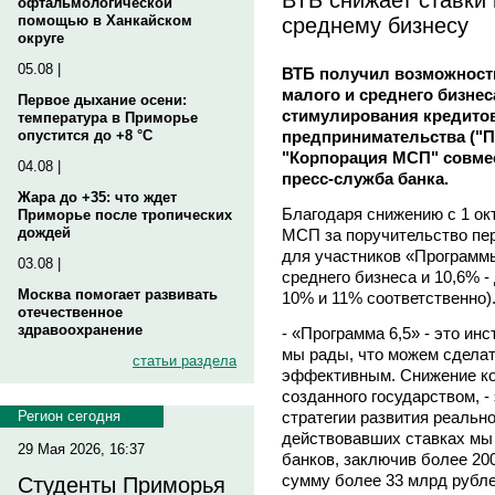
офтальмологической
среднему бизнесу
помощью в Ханкайском
округе
05.08 |
ВТБ получил возможность
малого и среднего бизне
Первое дыхание осени:
стимулирования кредитов
температура в Приморье
предпринимательства ("П
опустится до +8 °C
"Корпорация МСП" совмес
04.08 |
пресс-служба банка.
Жара до +35: что ждет
Благодаря снижению с 1 ок
Приморье после тропических
дождей
МСП за поручительство пе
для участников «Программы
03.08 |
среднего бизнеса и 10,6% -
Москва помогает развивать
10% и 11% соответственно)
отечественное
здравоохранение
- «Программа 6,5» - это ин
мы рады, что можем сделат
статьи раздела
эффективным. Снижение ко
созданного государством, 
стратегии развития реально
Регион сегодня
действовавших ставках мы
29 Мая 2026, 16:37
банков, заключив более 20
сумму более 33 млрд рубл
Студенты Приморья