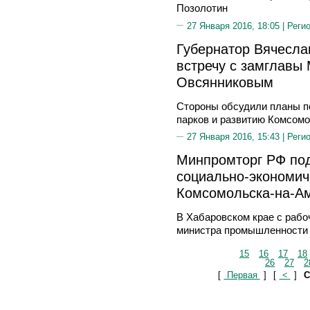
Позолотин
27 Января 2016, 18:05 |
Реги
Губернатор Вячесла
встречу с замглавы
Овсянниковым
Стороны обсудили планы п
парков и развитию Комсом
27 Января 2016, 15:43 |
Реги
Минпромторг РФ под
социально-экономич
Комсомольска-на-А
В Хабаровском крае с рабо
министра промышленности 
15
16
17
18
26
27
2
[
Первая
]
[
<
]
С