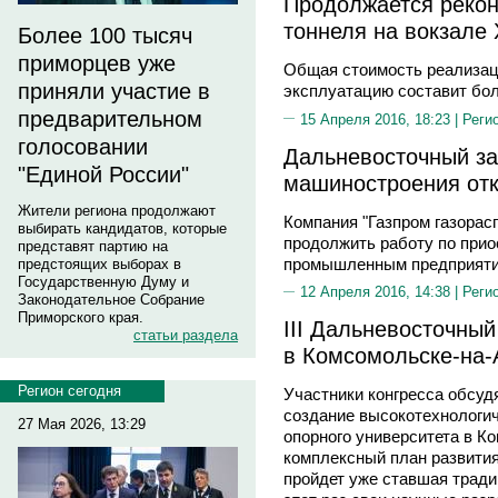
Продолжается рекон
тоннеля на вокзале
Более 100 тысяч
приморцев уже
Общая стоимость реализаци
приняли участие в
эксплуатацию составит бол
предварительном
15 Апреля 2016, 18:23 |
Реги
голосовании
Дальневосточный за
"Единой России"
машиностроения отк
Жители региона продолжают
Компания "Газпром газорас
выбирать кандидатов, которые
продолжить работу по прио
представят партию на
промышленным предприятия
предстоящих выборах в
Государственную Думу и
12 Апреля 2016, 14:38 |
Реги
Законодательное Собрание
Приморского края.
III Дальневосточный
статьи раздела
в Комсомольске-на
Регион сегодня
Участники конгресса обсуд
создание высокотехнологи
27 Мая 2026, 13:29
опорного университета в К
комплексный план развития 
пройдет уже ставшая тради