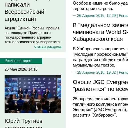
Особое внимание было уде
написали
территории острова.
Всероссийский
26 Апреля 2016, 12:29 |
Реги
агродиктант
В "медальном зачет
Акция "Единой России" прошла
чемпионата World Sk
на площадке Приморского
государственного аграрно-
Хабаровского края
технологического университета
статьи раздела
В Хабаровске завершился 
"Молодые профессионалы" (
награждения победителей и
Регион сегодня
музыкальном театре.
28 Мая 2026, 14:16
25 Апреля 2016, 19:32 |
Реги
Овощи JGC Evergree
"разлетятся" по все
25 апреля состоялась торж
тепличного комплекса япон
Эвергрин" (JGC Evergreen)
развития "Хабаровск".
Юрий Трутнев