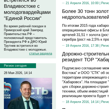
встретился во
21 Апреля 2016, 10:00 |
Реги
Владивостоке с
Более 30 тонн золот
молодогвардейцами
недропользователе
"Единой России"
По итогам 2015 года хабар
Во время рабочей поездки в
операционные офисы в Бла
Приморский край Зампред
Правительства РФ –
артелей 31,51 т золота (рос
полномочный представитель
серебра (рост на 2,5% к пр
Президента РФ в ДФО Юрий
19 Апреля 2016, 17:38 |
Реги
Трутнев встретился во
Владивостоке с молодежью.
Дорожно-строительн
статьи раздела
резидент ТОР "Хаба
Регион сегодня
Подписано соглашение меж
Востока" и ООО "СТК" об о
28 Мая 2026, 14:14
территории опережающего 
"Хабаровск". На площадке 
цех сборки дорожно-строит
техники, объем инвестиций
реализации проекта будет т
18 Апреля 2016, 14:14 |
Реги