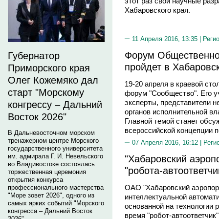
этот раз свои научные раз
Хабаровского края.
11 Апреля 2016, 13:35 |
Реги
Форум Общественно
Губернатор
пройдет в Хабаровс
Приморского края
Олег Кожемяко дал
19-20 апреля в краевой ст
старт "Морскому
форум "Сообщество". Его 
эксперты, представители н
конгрессу – Дальний
органов исполнительной вл
Восток 2026"
Главной темой станет обс
всероссийской концепции п
В Дальневосточном морском
тренажерном центре Морского
07 Апреля 2016, 16:12 |
Реги
государственного университета
им. адмирала Г. И. Невельского
"Хабаровский аэроп
во Владивостоке состоялась
"робота-автоответчи
торжественная церемония
открытия конкурса
ОАО "Хабаровский аэропор
профессионального мастерства
"Море зовет 2026", одного из
интеллектуальной автомат
самых ярких событий "Морского
основанной на технологии р
конгресса – Дальний Восток
время "робот-автоответчик
2026".