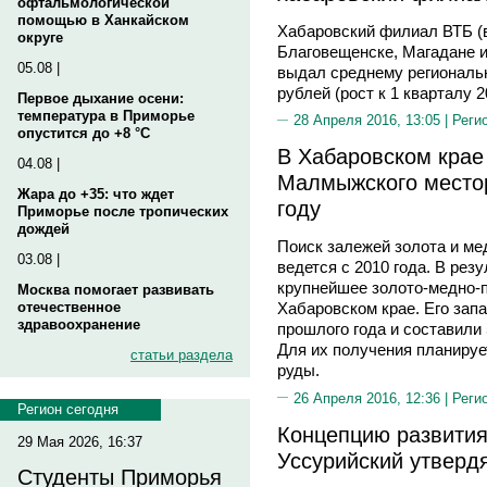
офтальмологической
помощью в Ханкайском
Хабаровский филиал ВТБ (
округе
Благовещенске, Магадане и
05.08 |
выдал среднему региональн
рублей (рост к 1 кварталу 20
Первое дыхание осени:
температура в Приморье
28 Апреля 2016, 13:05 |
Реги
опустится до +8 °C
В Хабаровском кра
04.08 |
Малмыжского местор
Жара до +35: что ждет
году
Приморье после тропических
дождей
Поиск залежей золота и м
03.08 |
ведется с 2010 года. В ре
крупнейшее золото-медно-
Москва помогает развивать
отечественное
Хабаровском крае. Его зап
здравоохранение
прошлого года и составили 
Для их получения планируе
статьи раздела
руды.
26 Апреля 2016, 12:36 |
Реги
Регион сегодня
Концепцию развития
29 Мая 2026, 16:37
Уссурийский утвердя
Студенты Приморья