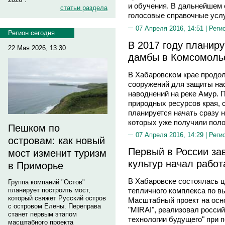
и обучения. В дальнейшем 
статьи раздела
голосовые справочные услуг
07 Апреля 2016, 14:51 |
Реги
Регион сегодня
В 2017 году планиру
22 Мая 2026, 13:30
дамбы в Комсомоль
В Хабаровском крае продо
сооружений для защиты на
наводнений на реке Амур.
природных ресурсов края, 
планируется начать сразу 
которых уже получили пол
Пешком по
07 Апреля 2016, 14:29 |
Реги
островам: как новый
Первый в России за
мост изменит туризм
культур начал работ
в Приморье
В Хабаровске состоялась ц
Группа компаний "Остов"
планирует построить мост,
тепличного комплекса по в
который свяжет Русский остров
Масштабный проект на осно
с островом Елены. Переправа
"MIRAI", реализовал росси
станет первым этапом
технологии будущего" при 
масштабного проекта