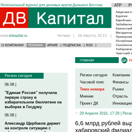
Региональный журнал для деловых кругов Дальнего Востока
АТР
Р
Амурская о
Бурятия
Еврейская 
Забайкаль
Камчатский
Магаданска
www.
dvkapital.ru
Четверг
|
06 Августа, 20:13
|
Приморски
Республика
О КОМПАНИИ
РЕКЛАМА
АРХИВ
|
ПОДПИСКА
|
RSS
|
Сахалинска
Хабаровски
Чукотский 
главная
Р
Регион сегодня
Компании
Регион сегодня
Часовой пояс
Финансы
06.08 |
Тема номера
Рынки
"Единая Россия" получила
Мнение
Отрасль
первую строку в
избирательном бюллетене на
Проект ДК
Инновации
выборах в Госдуму
29 Апреля 2016, 17:29 |
Реги
06.08 |
6,6 млрд рублей вы
Александр Щербаков держит
на контроле ситуацию с
хабаровский филиа