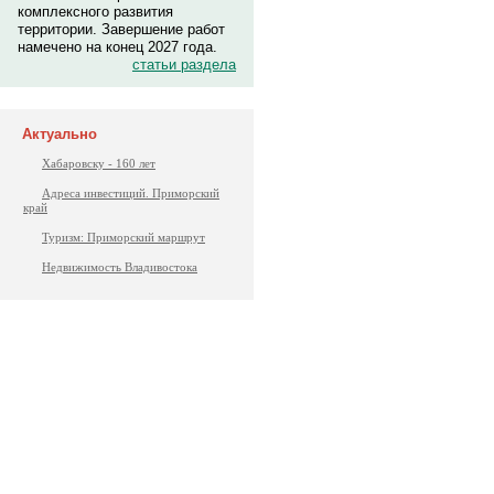
комплексного развития
территории. Завершение работ
намечено на конец 2027 года.
статьи раздела
Актуально
Хабаровску - 160 лет
Адреса инвестиций. Приморский
край
Туризм: Приморский маршрут
Недвижимость Владивостока