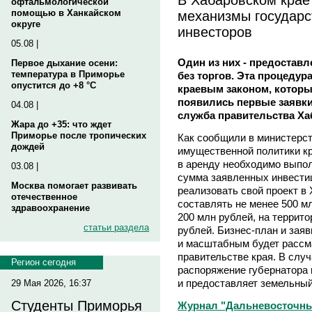
офтальмологической
механизмы государс
помощью в Ханкайском
округе
инвесторов
05.08 |
Один из них - предоставл
Первое дыхание осени:
температура в Приморье
без торгов. Эта процеду
опустится до +8 °C
краевым законом, которы
появились первые заявки
04.08 |
служба правительства Ха
Жара до +35: что ждет
Приморье после тропических
Как сообщили в министерст
дождей
имущественной политики кр
в аренду необходимо выпол
03.08 |
сумма заявленных инвестиц
Москва помогает развивать
реализовать свой проект в
отечественное
составлять не менее 500 м
здравоохранение
200 млн рублей, на террит
статьи раздела
рублей. Бизнес-план и зая
и масштабным будет рассм
правительстве края. В слу
Регион сегодня
распоряжение губернатора 
и предоставляет земельный
29 Мая 2026, 16:37
Студенты Приморья
Журнал "Дальневосточный