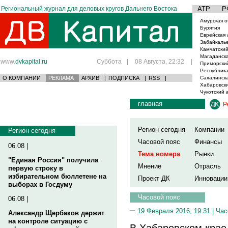
Региональный журнал для деловых кругов Дальнего Востока
АТР
Р
Амурская о
Бурятия
Еврейская 
Забайкаль
Камчатский
Магаданска
www.
dvkapital.ru
Суббота
|
08 Августа, 22:32
|
Приморски
Республика
О КОМПАНИИ
РЕКЛАМА
АРХИВ
|
ПОДПИСКА
|
RSS
|
Сахалинска
Хабаровски
Чукотский 
главная
Р
Регион сегодня
Компании
Регион сегодня
Часовой пояс
Финансы
06.08 |
Тема номера
Рынки
"Единая Россия" получила
Мнение
Отрасль
первую строку в
избирательном бюллетене на
Проект ДК
Инновации
выборах в Госдуму
Часовой пояс
06.08 |
19 Февраля 2016, 19:31 |
Час
Александр Щербаков держит
на контроле ситуацию с
В Хабаровском крае