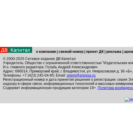
о компании
|
свежий номер
|
проект ДК
|
реклама
|
архи
© 2000-2025 Сетевое издание ДВ Капитал
Учредитель: Общество с ограниченной ответственностью "Издательская ко
И.о. главного редактора: Голубь Андрей Александрович
Адрес: 690014, Приморский край, г. Владивосток, ул. Некрасовская д. 36 «Б»
Телефоны: +7 (423) 245-04-85; Email:
priem@zrpress.ru
Регистрационный номер и дата принятия решения о регистрации: серия Эл
надзору в сфере связи, информационных технологий и массовых коммуник
Содержит информационную продукцию категории 18+.
Политика конфиден