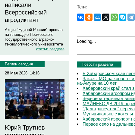
написали
Теги:
Всероссийский
агродиктант
Акция "Единой России" прошла
на площадке Приморского
государственного аграрно-
Loading...
технологического университета
статьи раздела
Регион сегодня
Новости раздела
В Хабаровском крае пер
28 Мая 2026, 14:16
Заказы МО на корветы и
на-Амуре на 10 лет
Хабаровский край стал 
Хабаровский агропром ид
Зерновой терминал впиш
МАЙНЕКС ДВ 2019 переб
"Дальтрансуголь" перев
Муниципальные котельны
Хабаровский аэропорт н
Первое село на дальнев
Юрий Трутнев