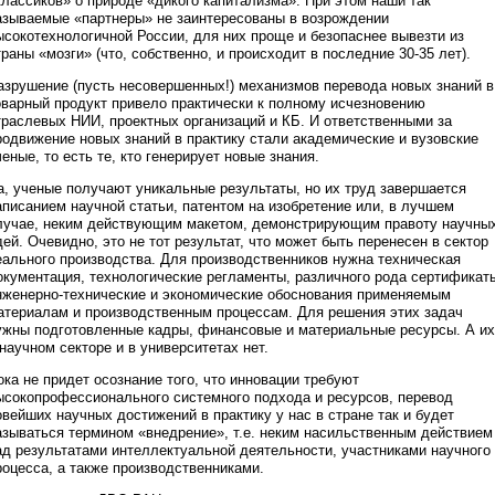
классиков» о природе «дикого капитализма». При этом наши так
азываемые «партнеры» не заинтересованы в возрождении
ысокотехнологичной России, для них проще и безопаснее вывезти из
траны «мозги» (что, собственно, и происходит в последние 30-35 лет).
азрушение (пусть несовершенных!) механизмов перевода новых знаний в
оварный продукт привело практически к полному исчезновению
траслевых НИИ, проектных организаций и КБ. И ответственными за
родвижение новых знаний в практику стали академические и вузовские
ченые, то есть те, кто генерирует новые знания.
а, ученые получают уникальные результаты, но их труд завершается
аписанием научной статьи, патентом на изобретение или, в лучшем
лучае, неким действующим макетом, демонстрирующим правоту научны
дей. Очевидно, это не тот результат, что может быть перенесен в сектор
еального производства. Для производственников нужна техническая
окументация, технологические регламенты, различного рода сертификат
нженерно-технические и экономические обоснования применяемым
атериалам и производственным процессам. Для решения этих задач
ужны подготовленные кадры, финансовые и материальные ресурсы. А их
 научном секторе и в университетах нет.
ока не придет осознание того, что инновации требуют
ысокопрофессионального системного подхода и ресурсов, перевод
овейших научных достижений в практику у нас в стране так и будет
азываться термином «внедрение», т.е. неким насильственным действием
ад результатами интеллектуальной деятельности, участниками научного
роцесса, а также производственниками.