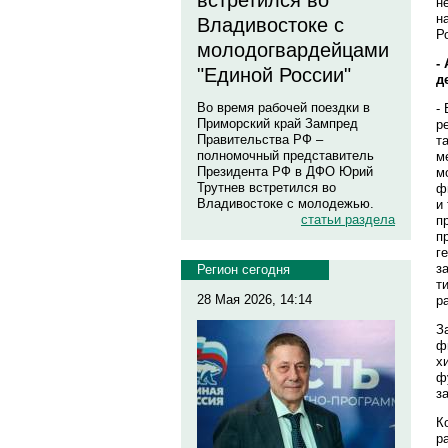
встретился во
н
н
Владивостоке с
Р
молодогвардейцами
-
"Единой России"
д
Во время рабочей поездки в
-
Приморский край Зампред
р
Правительства РФ –
т
полномочный представитель
м
Президента РФ в ДФО Юрий
м
Трутнев встретился во
ф
Владивостоке с молодежью.
и
статьи раздела
п
п
г
з
Регион сегодня
т
28 Мая 2026, 14:14
р
З
ф
х
ф
з
К
р