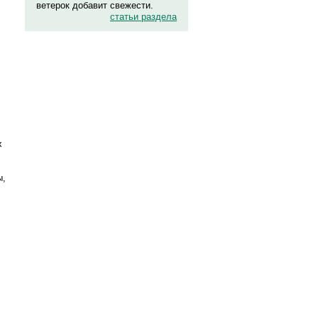
ветерок добавит свежести.
статьи раздела
х
ы,