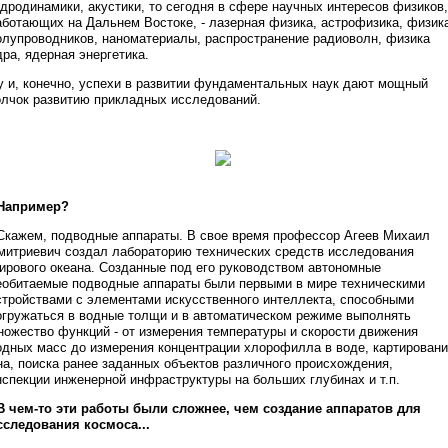
идродинамики, акустики, то сегодня в сфере научных интересов физиков,
аботающих на Дальнем Востоке, - лазерная физика, астрофизика, физик
олупроводников, наноматериалы, распространение радиоволн, физика
дра, ядерная энергетика.
у и, конечно, успехи в развитии фундаментальных наук дают мощный
олчок развитию прикладных исследований.
 Например?
 Скажем, подводные аппараты. В свое время профессор Агеев Михаил
митриевич создал лабораторию технических средств исследования
ирового океана. Созданные под его руководством автономные
еобитаемые подводные аппараты были первыми в мире техническими
стройствами с элементами искусственного интеллекта, способными
огружаться в водные толщи и в автоматическом режиме выполнять
ножество функций - от измерения температуры и скорости движения
одных масс до измерения концентрации хлорофилла в воде, картирован
на, поиска ранее заданных объектов различного происхождения,
нспекции инженерной инфраструктуры на больших глубинах и т.п.
 В чем-то эти работы были сложнее, чем создание аппаратов для
сследования космоса...