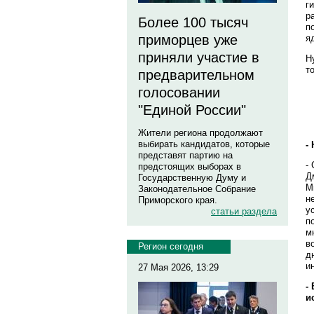
г
р
Более 100 тысяч
п
приморцев уже
я
приняли участие в
Н
т
предварительном
голосовании
"Единой России"
Жители региона продолжают
выбирать кандидатов, которые
-
представят партию на
-
предстоящих выборах в
Д
Государственную Думу и
М
Законодательное Собрание
н
Приморского края.
у
статьи раздела
п
м
в
Регион сегодня
д
и
27 Мая 2026, 13:29
-
и