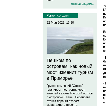
статьи раздела
У
K
п
Регион сегодня
К
п
22 Мая 2026, 13:30
н
Б
с
В
п
и
б
-
Пешком по
б
в
островам: как новый
б
мост изменит туризм
д
и
в Приморье
-
Группа компаний "Остов"
м
планирует построить мост,
н
который свяжет Русский остров
н
с островом Елены. Переправа
Ч
станет первым этапом
о
масштабного проекта