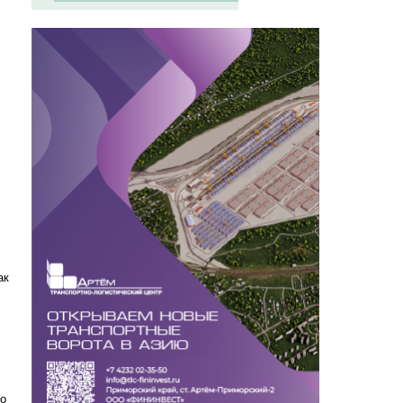
,
ак
по