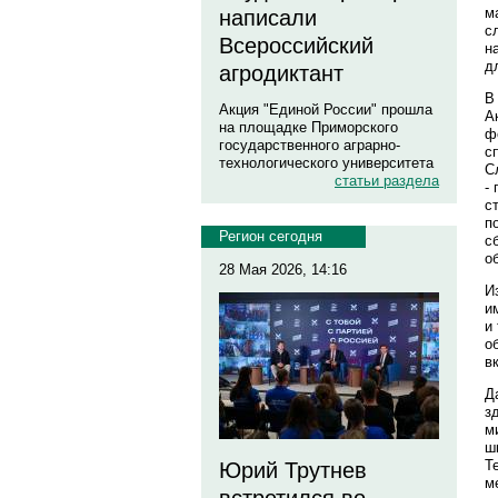
м
написали
с
Всероссийский
н
д
агродиктант
В
Акция "Единой России" прошла
А
на площадке Приморского
ф
государственного аграрно-
с
технологического университета
С
статьи раздела
-
с
п
Регион сегодня
с
о
28 Мая 2026, 14:16
И
и
и
о
в
Д
з
м
ш
Т
Юрий Трутнев
м