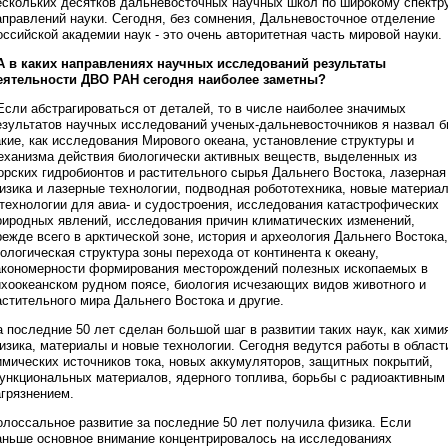
ескольких десятков дальневосточных научных школ по широкому спектр
аправлений науки. Сегодня, без сомнения, Дальневосточное отделение
оссийской академии наук - это очень авторитетная часть мировой науки.
 А в каких направлениях научных исследований результаты
еятельности ДВО РАН сегодня наиболее заметны?
 Если абстрагироваться от деталей, то в числе наиболее значимых
езультатов научных исследований ученых-дальневосточников я назвал 
акие, как исследования Мирового океана, установление структуры и
еханизма действия биологически активных веществ, выделенных из
орских гидробионтов и растительного сырья Дальнего Востока, лазерная
изика и лазерные технологии, подводная робототехника, новые материа
 технологии для авиа- и судостроения, исследования катастрофических
риродных явлений, исследования причин климатических изменений,
режде всего в арктической зоне, история и археология Дальнего Востока,
еологическая структура зоны перехода от континента к океану,
акономерности формирования месторождений полезных ископаемых в
ихоокеанском рудном поясе, биология исчезающих видов животного и
астительного мира Дальнего Востока и другие.
а последние 50 лет сделан большой шаг в развитии таких наук, как хими
изика, материалы и новые технологии. Сегодня ведутся работы в област
имических источников тока, новых аккумуляторов, защитных покрытий,
ункциональных материалов, ядерного топлива, борьбы с радиоактивным
агрязнением.
олоссальное развитие за последние 50 лет получила физика. Если
аньше основное внимание концентрировалось на исследованиях