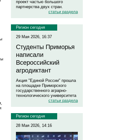
у
проект частью большого
партнерства двух стран.
статьи раздела
Регион сегодня
29 Мая 2026, 16:37
бы
Студенты Приморья
написали
лы
Всероссийский
агродиктант
Акция "Единой России" прошла
на площадке Приморского
государственного аграрно-
технологического университета
статьи раздела
я,
и
Регион сегодня
28 Мая 2026, 14:16