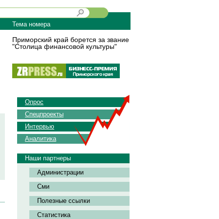
Тема номера
Приморский край борется за звание
"Столица финансовой культуры"
Опрос
Спецпроекты
Интервью
Аналитика
Наши партнеры
Администрации
Сми
Полезные ссылки
Статистика