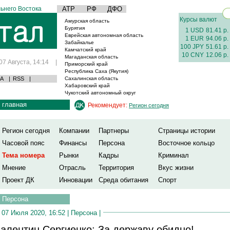
ьнего Востока
АТР
РФ
ДФО
Курсы валют
Амурская область
Бурятия
1 USD
81.41 р.
Еврейская автономная область
1 EUR
94.06 р.
Забайкалье
100 JPY
51.61 р.
Камчатский край
10 CNY
12.06 р.
Магаданская область
07 Августа, 14:14
|
Приморский край
Республика Саха (Якутия)
А
|
RSS
|
Сахалинская область
Хабаровский край
Чукотский автономный округ
главная
Рекомендует:
Регион сегодня
Регион сегодня
Компании
Партнеры
Страницы истории
Часовой пояс
Финансы
Персона
Восточное кольцо
Тема номера
Рынки
Кадры
Криминал
Мнение
Отрасль
Территория
Вкус жизни
Проект ДК
Инновации
Среда обитания
Спорт
Персона
07 Июля 2020, 16:52 |
Персона
|
алентин Сергиенко: За державу обидно!