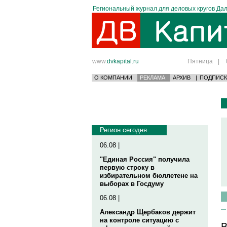
Региональный журнал для деловых кругов Дал
www.
dvkapital.ru
Пятница
|
О КОМПАНИИ
РЕКЛАМА
АРХИВ
|
ПОДПИСК
Регион сегодня
06.08 |
"Единая Россия" получила
первую строку в
избирательном бюллетене на
выборах в Госдуму
06.08 |
Александр Щербаков держит
на контроле ситуацию с
В