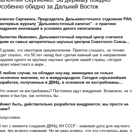
собенно обидно за Дальний Восток
алентин Сергиенко, Председатель Дальневосточного отделения РАН
 интервью журналу "Дальневосточный капитал" - о практике
недрения инноваций в условиях дикого капитализма
 Валентин Иванович, Дальневосточный научный центр считался
дним из самых авторитетных научных центров Советского Союза…
 Я думаю, это некоторое преувеличение. Приятно слышать, но точнее
удет сказать, что 50 лет назад был сделан важный шаг в направлении
оздания одного из крупных научных центров нашей страны, сегодня
ироко известного в мире…
 В любом случае, он обладал ноу-хау, имеющими не только
сесоюзное значение, но и международное. Сегодня серьезнейшие
азработки, полученные в ДВНЦ, в основном не востребованы…
 Что значит не востребованы? Постоянно идут внедрения. Возможно, не т
ироко и быстро, как хотелось бы…
 Может быть, действительно разработки внедряются, мы просто не
наем?
 Безусловно.
0 лет с момента создания ДВНЦ АН СССР - знаковая дата для научного
ира, без всякого сомнения. Но не надо думать, что это случилось враз, 