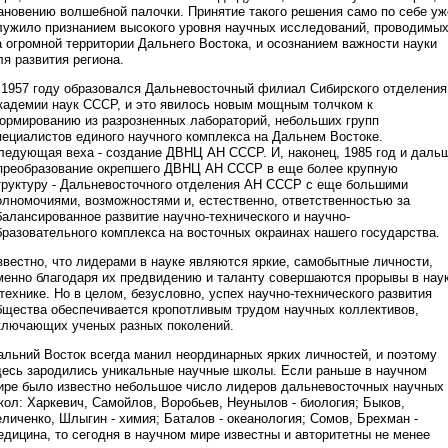
ановению волшебной палочки. Принятие такого решения само по себе уж
лужило признанием высокого уровня научных исследований, проводимы
а огромной территории Дальнего Востока, и осознанием важности науки
ля развития региона.
 1957 году образовался Дальневосточный филиал Сибирского отделения
кадемии наук СССР, и это явилось новым мощным толчком к
ормированию из разрозненных лабораторий, небольших групп
пециалистов единого научного комплекса на Дальнем Востоке.
ледующая веха - создание ДВНЦ АН СССР. И, наконец, 1985 год и даль
 преобразование окрепшего ДВНЦ АН СССР в еще более крупную
труктуру - Дальневосточного отделения АН СССР с еще большими
олномочиями, возможностями и, естественно, ответственностью за
балансированное развитие научно-технического и научно-
бразовательного комплекса на восточных окраинах нашего государства.
звестно, что лидерами в науке являются яркие, самобытные личности,
менно благодаря их предвидению и таланту совершаются прорывы в нау
 технике. Но в целом, безусловно, успех научно-технического развития
бщества обеспечивается кропотливым трудом научных коллективов,
ключающих ученых разных поколений.
альний Восток всегда манил неординарных ярких личностей, и поэтому
десь зародились уникальные научные школы. Если раньше в научном
ире было известно небольшое число лидеров дальневосточных научных
кол: Харкевич, Самойлов, Воробьев, Неунылов - биология; Быков,
еличенко, Шлыгин - химия; Баталов - океанология; Сомов, Брехман -
едицина, то сегодня в научном мире известны и авторитетны не менее