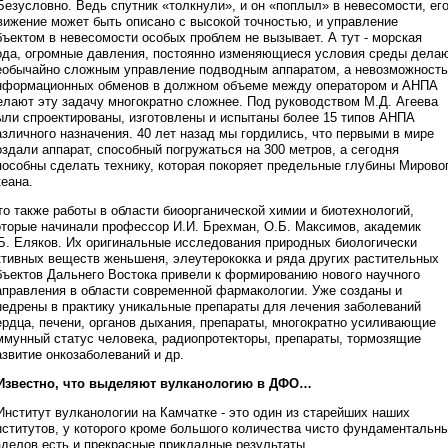
 Безусловно. Ведь спутник «толкнули», и он «поплыл» в невесомости, ег
вижение может быть описано с высокой точностью, и управление
бъектом в невесомости особых проблем не вызывает. А тут - морская
ода, огромные давления, постоянно изменяющиеся условия среды дела
еобычайно сложным управление подводным аппаратом, а невозможность
нформационных обменов в должном объеме между оператором и АНПА
елают эту задачу многократно сложнее. Под руководством М.Д. Агеева
ыли спроектированы, изготовлены и испытаны более 15 типов АНПА
азличного назначения. 40 лет назад мы гордились, что первыми в мире
оздали аппарат, способный погружаться на 300 метров, а сегодня
пособны сделать технику, которая покоряет предельные глубины Мирово
кеана.
то также работы в области биоорганической химии и биотехнологий,
оторые начинали профессор И.И. Брехман, О.Б. Максимов, академик
.Б. Еляков. Их оригинальные исследования природных биологически
ктивных веществ женьшеня, элеутерококка и ряда других растительных
бъектов Дальнего Востока привели к формированию нового научного
аправления в области современной фармакологии. Уже созданы и
недрены в практику уникальные препараты для лечения заболеваний
ердца, печени, органов дыхания, препараты, многократно усиливающие
ммунный статус человека, радиопротекторы, препараты, тормозящие
азвитие онкозаболеваний и др.
 Известно, что выделяют вулканологию в ДФО…
 Институт вулканологии на Камчатке - это один из старейших наших
нститутов, у которого кроме большого количества чисто фундаментальн
аделов есть и прекрасные прикладные результаты.