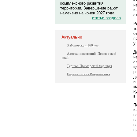
«
комплексного развития
н
территории. Завершение работ
в
намечено на конец 2027 года.
с
статьи раздела
Р
т
о
Актуально
п
у
Хабаровску - 160 лет
Д
Адреса инвестиций. Приморский
н
край
с
Туризм: Приморский маршрут
и
р
Недвижимость Владивостока
д
и
м
н
в
П
в
н
н
н
п