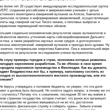
же более лет 20 существует международная исследовательская группа
VERT, созданная российскими и американскими учеными с целью
остоянного мониторинга извержений вулканов на Аляске, Камчатке и
урильских островах и информирования авиакомпаний, осуществляющих
олеты над северной частью Тихого океана, о пепловых выбросах и
аправлении перемещений пепловых облаков.
ольшим социально-экономическим результатом наших вулканологов и
ейсмологов явилось уточнение карты сейсморайонирования Дальнего
остока, а также разработка научных основ средне- и долгосрочного
рогноза землетрясений, извержений вулканов и прихода волн цунами. Ну
, конечно, геотермальная энергетика Камчатки. Она в значительной мере
азируется на результатах исследования ученых-вулканологов.
 На слуху примеры городов и стран, экономика которых развилась
лагодаря наукоемким разработкам. Та же «Нокиа» в свое время
озродила наукоемкое производство в Финляндии. Как вы думаете,
юджет Владивостока мог бы, к примеру, наполовину состоять из
оходов от высокотехнологичного местного производства, или это
ллюзия?
 Не берусь утверждать о половине бюджета, но уверен, что эта доля
ожет и должна быть большой. Но хочется задать вопрос: а почему же эт
е случилось? Потому что, к сожалению, последние 30 лет мы живем в
еком странном государстве, которое считает, что рынок все организует.
то государство не должно вмешиваться ни во что, достаточно
рганизовать фискальную службу и собирать «дань». Забыли учение