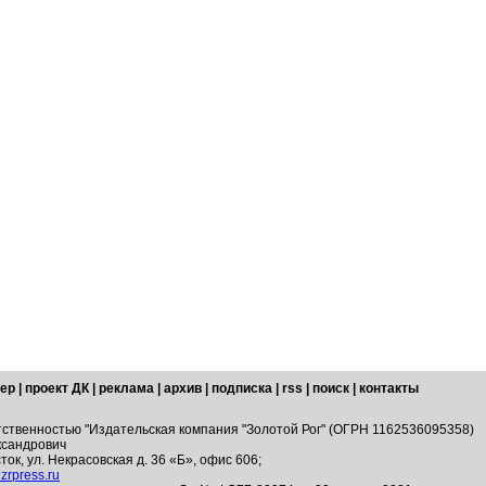
ер
|
проект ДК
|
реклама
|
архив
|
подписка
|
rss
|
поиск
|
контакты
тственностью "Издательская компания "Золотой Рог" (ОГРН 1162536095358)
ксандрович
ток, ул. Некрасовская д. 36 «Б», офис 606;
zrpress.ru