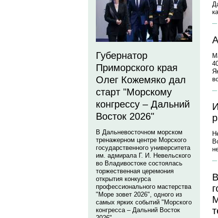
Д
к
А
Губернатор
М
4
Приморского края
Я
Олег Кожемяко дал
в
старт "Морскому
конгрессу – Дальний
И
Восток 2026"
р
В Дальневосточном морском
Н
тренажерном центре Морского
В
государственного университета
н
им. адмирала Г. И. Невельского
во Владивостоке состоялась
торжественная церемония
В
открытия конкурса
г
профессионального мастерства
"Море зовет 2026", одного из
М
самых ярких событий "Морского
т
конгресса – Дальний Восток
2026".