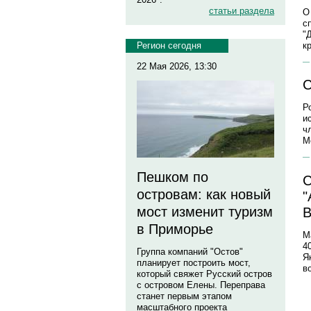
статьи раздела
О
с
"
к
Регион сегодня
22 Мая 2026, 13:30
С
Р
и
ч
М
Пешком по
С
островам: как новый
"
мост изменит туризм
В
в Приморье
М
4
Группа компаний "Остов"
Я
планирует построить мост,
в
который свяжет Русский остров
с островом Елены. Переправа
станет первым этапом
масштабного проекта