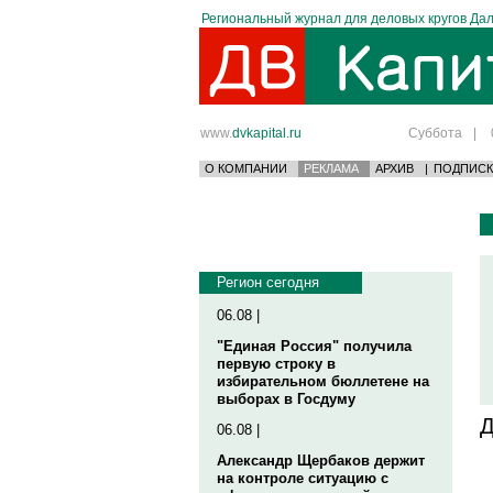
Региональный журнал для деловых кругов Дал
www.
dvkapital.ru
Суббота
|
О КОМПАНИИ
РЕКЛАМА
АРХИВ
|
ПОДПИСК
Регион сегодня
06.08 |
"Единая Россия" получила
первую строку в
избирательном бюллетене на
выборах в Госдуму
Д
06.08 |
Александр Щербаков держит
на контроле ситуацию с