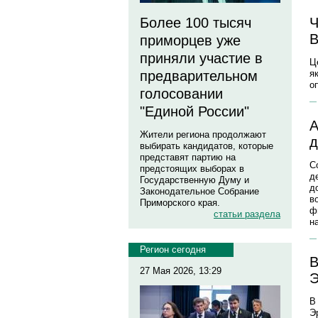
Более 100 тысяч
Ч
В
приморцев уже
приняли участие в
Ц
предварительном
я
о
голосовании
"Единой России"
А
Жители региона продолжают
д
выбирать кандидатов, которые
представят партию на
С
предстоящих выборах в
д
Государственную Думу и
д
Законодательное Собрание
в
Приморского края.
ф
статьи раздела
н
Регион сегодня
В
27 Мая 2026, 13:29
Э
В
Э