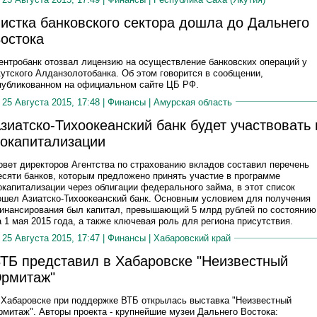
истка банковского сектора дошла до Дальнего
остока
ентробанк отозвал лицензию на осуществление банковских операций у
кутского Алданзолотобанка. Об этом говорится в сообщении,
публикованном на официальном сайте ЦБ РФ.
25 Августа 2015, 17:48 |
Финансы
|
Амурская область
зиатско-Тихоокеанский банк будет участвовать 
окапитализации
овет директоров Агентства по страхованию вкладов составил перечень
есяти банков, которым предложено принять участие в программе
окапитализации через облигации федерального займа, в этот список
ошел Азиатско-Тихоокеанский банк. Основным условием для получения
инансирования был капитал, превышающий 5 млрд рублей по состоянию
а 1 мая 2015 года, а также ключевая роль для региона присутствия.
25 Августа 2015, 17:47 |
Финансы
|
Хабаровский край
ТБ представил в Хабаровске "Неизвестный
рмитаж"
 Хабаровске при поддержке ВТБ открылась выставка "Неизвестный
рмитаж". Авторы проекта - крупнейшие музеи Дальнего Востока: