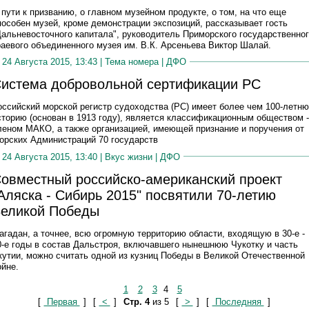
 пути к призванию, о главном музейном продукте, о том, на что еще
пособен музей, кроме демонстрации экспозиций, рассказывает гость
Дальневосточного капитала", руководитель Приморского государственно
раевого объединенного музея им. В.К. Арсеньева Виктор Шалай.
24 Августа 2015, 13:43 |
Тема номера
|
ДФО
истема добровольной сертификации РС
оссийский морской регистр судоходства (РС) имеет более чем 100-летн
сторию (основан в 1913 году), является классификационным обществом -
леном МАКО, а также организацией, имеющей признание и поручения от
орских Администраций 70 государств
24 Августа 2015, 13:40 |
Вкус жизни
|
ДФО
овместный российско-американский проект
Аляска - Сибирь 2015" посвятили 70-летию
еликой Победы
агадан, а точнее, всю огромную территорию области, входящую в 30-е -
0-е годы в состав Дальстроя, включавшего нынешнюю Чукотку и часть
кутии, можно считать одной из кузниц Победы в Великой Отечественной
ойне.
1
2
3
4
5
[
Первая
]
[
<
]
Стр. 4
из 5
[
>
]
[
Последняя
]