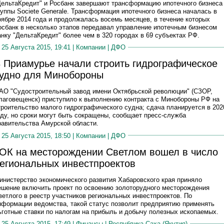
ДельтаКредит" и Росбанк завершают трансформацию ипотечного бизнеса
руппы Societe Generale. Трансформация ипотечного бизнеса началась в
оябре 2014 года и продолжалась восемь месяцев, в течение которых
осбанк в несколько этапов передавал управление ипотечным бизнесом
анку "ДельтаКредит" более чем в 320 городах в 69 субъектах РФ.
25 Августа 2015, 19:41 |
Компании
|
ДФО
 Приамурье начали строить гидрографическое
удно для Минобороны
АО "Судостроительный завод имени Октябрьской революции" (CЗОР,
лаговещенск) приступило к выполнению контракта с Минобороны РФ на
троительство малого гидрографического судна; сдача планируется в 202
оду, но сроки могут быть сокращены, сообщает пресс-служба
равительства Амурской области.
25 Августа 2015, 18:50 |
Компании
|
ДФО
ОК на месторождении Светлом вошел в число
егиональных инвестпроектов
инистерство экономического развития Хабаровского края приняло
ешение включить проект по освоению золоторудного месторождения
ветлого в реестр участников региональных инвестпроектов. По
нформации ведомства, такой статус позволит предприятию применять
ьготные ставки по налогам на прибыль и добычу полезных ископаемых.
25 Августа 2015, 17:49 |
Финансы
|
Республика Саха (Якутия)