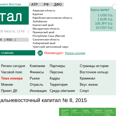
ьнего Востока
АТР
РФ
ДФО
Курсы валют
Амурская область
Бурятия
1 USD
0 р.
Еврейская автономная область
1 EUR
0 р.
Забайкалье
100 JPY
0 р.
Камчатский край
10 CNY
0 р.
Магаданская область
08 Августа, 13:48
|
Приморский край
Республика Саха (Якутия)
А
|
RSS
|
Сахалинская область
Хабаровский край
Чукотский автономный округ
главная
Рекомендует:
Регион сегодня
Регион сегодня
Компании
Партнеры
Страницы истории
Часовой пояс
Финансы
Персона
Восточное кольцо
Тема номера
Рынки
Кадры
Криминал
Мнение
Отрасль
Территория
Вкус жизни
Проект ДК
Инновации
Среда обитания
Спорт
альневосточный капитал № 8, 2015