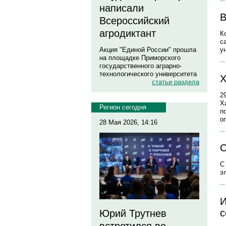
написали
В
Всероссийский
агродиктант
К
с
Акция "Единой России" прошла
у
на площадке Приморского
государственного аграрно-
технологического университета
Х
статьи раздела
2
Х
Регион сегодня
п
о
28 Мая 2026, 14:16
С
С
э
И
с
Юрий Трутнев