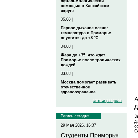
офтальмологической
помощью в Ханкайском
округе
05.08 |
Первое дыхание осени:
температура в Приморье
опустится до +8 °C
04.08 |
Жара до +35: что ждет
Приморье после тропических
дождей
03.08 |
Москва помогает развивать
отечественное
здравоохранение
А
статьи раздела
д
Регион сегодня
Э
д
29 Мая 2026, 16:37
с
С
Студенты Приморья