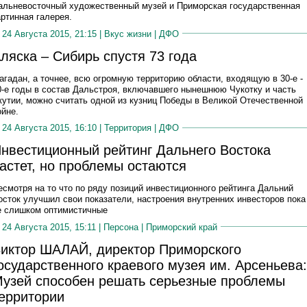
альневосточный художественный музей и Приморская государственная
артинная галерея.
24 Августа 2015, 21:15 |
Вкус жизни
|
ДФО
ляска – Сибирь спустя 73 года
агадан, а точнее, всю огромную территорию области, входящую в 30-е -
0-е годы в состав Дальстроя, включавшего нынешнюю Чукотку и часть
кутии, можно считать одной из кузниц Победы в Великой Отечественной
ойне.
24 Августа 2015, 16:10 |
Территория
|
ДФО
нвестиционный рейтинг Дальнего Востока
астет, но проблемы остаются
есмотря на то что по ряду позиций инвестиционного рейтинга Дальний
осток улучшил свои показатели, настроения внутренних инвесторов пока
е слишком оптимистичные
24 Августа 2015, 15:11 |
Персона
|
Приморский край
иктор ШАЛАЙ, директор Приморского
осударственного краевого музея им. Арсеньева:
узей способен решать серьезные проблемы
ерритории