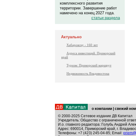
комплексного развития
территории. Завершение работ
намечено на конец 2027 года.
статьи раздела
Актуально
Хабаровску - 160 лет
Адреса инвестиций. Приморский
край
Туризм: Приморский маршрут
Недвижимость Владивостока
о компании
|
свежий ном
© 2000-2025 Сетевое издание ДВ Капитал
Учредитель: Общество с ограниченной отве
И.о. главного редактора: Голубь Андрей Але
Адрес: 690014, Приморский край, г. Владивос
Телефоны: +7 (423) 245-04-85; Email:
priem@