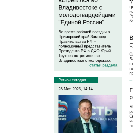
встретился во
"
Владивостоке с
г
н
молодогвардейцами
Р
б
"Единой России"
Во время рабочей поездки в
Приморский край Зампред
В
Правительства РФ –
с
полномочный представитель
Президента РФ в ДФО Юрий
О
Трутнев встретился во
Б
Владивостоке с молодежью.
с
статьи раздела
г
п
Регион сегодня
28 Мая 2026, 14:14
Г
р
М
р
С
и
л