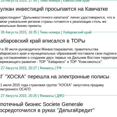
28 Августа 2015, 17:50 |
Тема номера
|
Камчатский край
улкан инвестиций просыпается на Камчатке
орреспондент "Дальневосточного капитала" лично удостоверился, что в
амом уникальном регионе страны готовятся к реализации столь же
никальные бизнес-проекты
28 Августа 2015, 16:35 |
Тема номера
|
Хабаровский край
абаровский край вписался в ТОРы
9 и 30 июля руководители Минвостокразвития, правительства
абаровского края и муниципальных образований поставили свои подписи
од соглашениями о создании двух первых на Дальнем Востоке территор
пережающего развития - ТОР "Хабаровск" и ТОР "Комсомольск".
27 Августа 2015, 20:27 |
Финансы
|
РФ
Г "ХОСКА" перешла на электронные полисы
 1 июля 2015 года страховая группа "ХОСКА" запустила продажу
лектронного ОСАГО.
27 Августа 2015, 20:25 |
Финансы
|
ДФО
потечный бизнес Societe Generale
осредоточился в руках "ДельтаКредит"