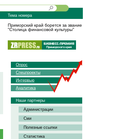
Тема номера
Приморский край борется за звание
"Столица финансовой культуры"
Опрос
Спецпроекты
Интервью
Аналитика
Наши партнеры
Администрации
Сми
Полезные ссылки
Статистика