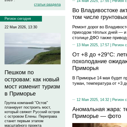
14 Мая 2025, 17:55 |
Регион 
статьи раздела
Во Владивостоке акт
том числе грунтовы
Регион сегодня
Ремонт дорог во Владивост
22 Мая 2026, 13:30
приходом тёплых дней — и 
столице ДФО также приводят
13 Мая 2025, 17:57 |
Регион 
От +8 до +29°С: ле
похолодание ожидаю
Приморья
Пешком по
В Приморье 14 мая будет п
островам: как новый
туман, температура от +3 д
мост изменит туризм
в Приморье
12 Мая 2025, 14:32 |
Регион 
Группа компаний "Остов"
планирует построить мост,
Аномальная жара: т
который свяжет Русский остров
Приморье — фото
с островом Елены. Переправа
станет первым этапом
масштабного проекта