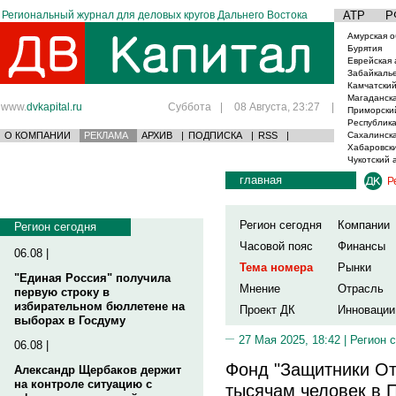
Региональный журнал для деловых кругов Дальнего Востока
АТР
Р
Амурская о
Бурятия
Еврейская 
Забайкаль
Камчатский
Магаданска
www.
dvkapital.ru
Суббота
|
08 Августа, 23:27
|
Приморски
Республика
О КОМПАНИИ
РЕКЛАМА
АРХИВ
|
ПОДПИСКА
|
RSS
|
Сахалинска
Хабаровски
Чукотский 
главная
Р
Регион сегодня
Компании
Регион сегодня
Часовой пояс
Финансы
06.08 |
Тема номера
Рынки
"Единая Россия" получила
Мнение
Отрасль
первую строку в
избирательном бюллетене на
Проект ДК
Инновации
выборах в Госдуму
27 Мая 2025, 18:42 |
Регион 
06.08 |
Фонд "Защитники От
Александр Щербаков держит
на контроле ситуацию с
тысячам человек в 