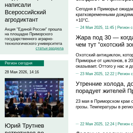
написали
Сегодня в Приморье ожидае
Всероссийский
кратковременными дождями 
агродиктант
+10°С.
24 Мая 2025, 11:45 |
Регион 
Акция "Единой России" прошла
на площадке Приморского
Жара под 30 — когд
государственного аграрно-
чем тут "охотский зо
технологического университета
статьи раздела
Охотский антициклон, кото
Приморье от циклонов, в 20
Регион сегодня
оказывает. Оттого у нас и 
28 Мая 2026, 14:16
23 Мая 2025, 12:22 |
Регион 
Утренние холода, до
порадует жителей П
23 мая в Приморском крае
грозы. Температуры в регио
22 Мая 2025, 12:24 |
Регион 
Юрий Трутнев