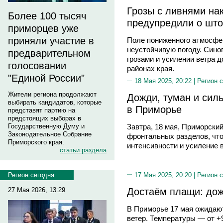
Грозы с ливнями на
Более 100 тысяч
предупредили о шт
приморцев уже
приняли участие в
Поле пониженного атмосфе
неустойчивую погоду. Сино
предварительном
грозами и усилении ветра 
голосовании
районах края.
"Единой России"
18 Мая 2025, 20:22 |
Регион 
Жители региона продолжают
Дожди, туман и сил
выбирать кандидатов, которые
в Приморье
представят партию на
предстоящих выборах в
Государственную Думу и
Завтра, 18 мая, Приморски
Законодательное Собрание
фронтальных разделов, что
Приморского края.
интенсивности и усиление 
статьи раздела
17 Мая 2025, 20:20 |
Регион 
Регион сегодня
Достаём плащи: дож
27 Мая 2026, 13:29
В Приморье 17 мая ожидаю
ветер. Температуры — от +