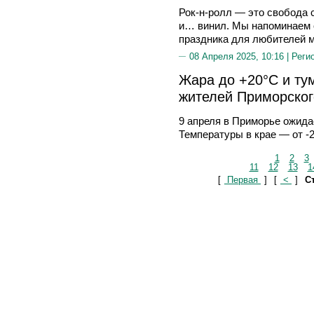
Рок-н-ролл — это свобода
и… винил. Мы напоминаем 
праздника для любителей м
08 Апреля 2025, 10:16 |
Реги
Жара до +20°C и тум
жителей Приморског
9 апреля в Приморье ожида
Температуры в крае — от -2
1
2
3
11
12
13
1
[
Первая
]
[
<
]
Ст