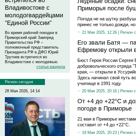
встретился во
Ледяные осадки: сн
Владивостоке с
Приморья после бу
молодогвардейцами
Погода не на шутку разбу
"Единой России"
принес не только дожди, но
21 Мая 2025, 12:26 |
Регион 
Во время рабочей поездки в
Приморский край Зампред
Его звали Батя — п
Правительства РФ –
полномочный представитель
Ефремову открыли 
Президента РФ в ДФО Юрий
Трутнев встретился во
Бюст Героя России Сергея
Владивостоке с молодежью.
добровольческого отряда "Т
статьи раздела
края, — открыли в Уссурий
Здесь начинал свой путь в
Регион сегодня
училище в 1991 году.
28 Мая 2026, 14:14
20 Мая 2025, 20:16 |
Регион 
От +4 до +22°С и до
погоде в Приморье
21 мая в Приморье местами
составит от +4 до +22°C.
19 Мая 2025, 20:23 |
Регион 