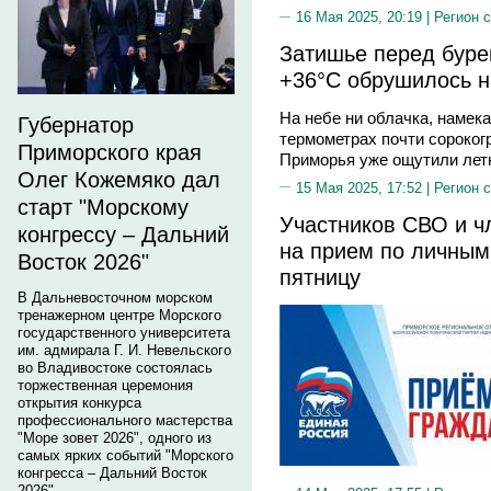
16 Мая 2025, 20:19 |
Регион 
Затишье перед буре
+36°С обрушилось н
На небе ни облачка, намека 
Губернатор
термометрах почти сороког
Приморского края
Приморья уже ощутили летн
Олег Кожемяко дал
15 Мая 2025, 17:52 |
Регион 
старт "Морскому
Участников СВО и ч
конгрессу – Дальний
на прием по личны
Восток 2026"
пятницу
В Дальневосточном морском
тренажерном центре Морского
государственного университета
им. адмирала Г. И. Невельского
во Владивостоке состоялась
торжественная церемония
открытия конкурса
профессионального мастерства
"Море зовет 2026", одного из
самых ярких событий "Морского
конгресса – Дальний Восток
2026".