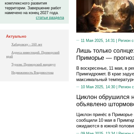
комплексного развития
территории. Завершение работ
намечено на конец 2027 года.
статьи раздела
Актуально
11 Мая 2025, 14:31 |
Регион 
Хабаровску - 160 лет
Лишь только солнце
Адреса инвестиций. Приморский
Приморье — прогноз
край
Туризм: Приморский маршрут
В воскресенье, 11 мая, в р
Недвижимость Владивостока
Примгидромет. В крае задуе
максимальный температурн
10 Мая 2025, 14:30 |
Регион 
Циклон обрушился н
объявлено штормов
Циклон принёс в Приморье 
сообщили 10 мая в Примги
ожидаются в южной половин
09 Мая 2025, 13:34 |
Регион 