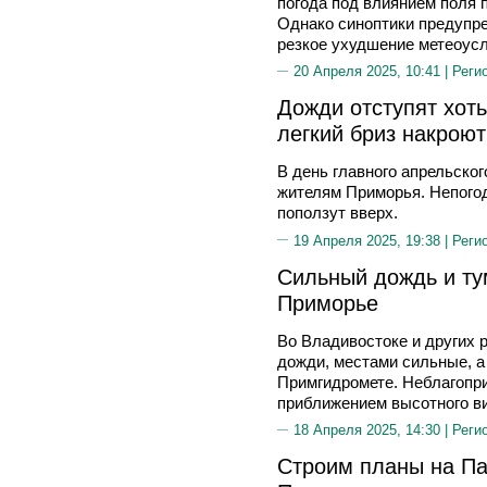
погода под влиянием поля 
Однако синоптики предупре
резкое ухудшение метеоусл
20 Апреля 2025, 10:41 |
Реги
Дожди отступят хоть
легкий бриз накрою
В день главного апрельског
жителям Приморья. Непогод
поползут вверх.
19 Апреля 2025, 19:38 |
Реги
Сильный дождь и ту
Приморье
Во Владивостоке и других 
дожди, местами сильные, а
Примгидромете. Неблагопр
приближением высотного в
18 Апреля 2025, 14:30 |
Реги
Строим планы на Па