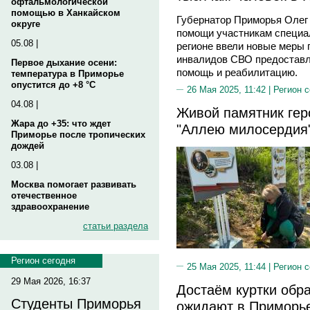
офтальмологической
помощью в Ханкайском
Губернатор Приморья Олег
округе
помощи участникам специал
05.08 |
регионе ввели новые меры 
инвалидов СВО предоставл
Первое дыхание осени:
помощь и реабилитацию.
температура в Приморье
опустится до +8 °C
26 Мая 2025, 11:42 |
Регион 
04.08 |
Живой памятник гер
Жара до +35: что ждет
"Аллею милосердия
Приморье после тропических
дождей
03.08 |
Москва помогает развивать
отечественное
здравоохранение
статьи раздела
Регион сегодня
25 Мая 2025, 11:44 |
Регион 
29 Мая 2026, 16:37
Достаём куртки обр
Студенты Приморья
ожидают в Приморь