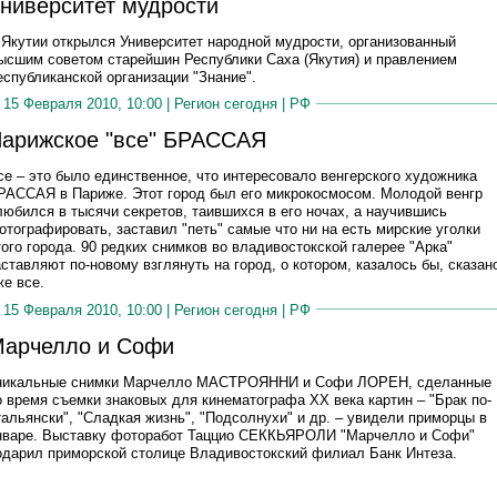
ниверситет мудрости
 Якутии открылся Университет народной мудрости, организованный
ысшим советом старейшин Республики Саха (Якутия) и правлением
еспубликанской организации "Знание".
15 Февраля 2010, 10:00 |
Регион сегодня
|
РФ
арижское "все" БРАССАЯ
се – это было единственное, что интересовало венгерского художника
РАССАЯ в Париже. Этот город был его микрокосмосом. Молодой венгр
любился в тысячи секретов, таившихся в его ночах, а научившись
отографировать, заставил "петь" самые что ни на есть мирские уголки
того города. 90 редких снимков во владивостокской галерее "Арка"
аставляют по-новому взглянуть на город, о котором, казалось бы, сказан
же все.
15 Февраля 2010, 10:00 |
Регион сегодня
|
РФ
арчелло и Софи
никальные снимки Марчелло МАСТРОЯННИ и Софи ЛОРЕН, сделанные
о время съемки знаковых для кинематографа XX века картин – "Брак по-
тальянски", "Сладкая жизнь", "Подсолнухи" и др. – увидели приморцы в
нваре. Выставку фоторабот Таццио СЕККЬЯРОЛИ "Марчелло и Софи"
одарил приморской столице Владивостокский филиал Банк Интеза.