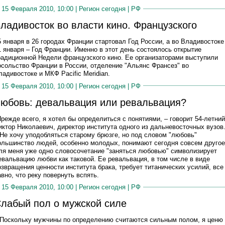
15 Февраля 2010, 10:00 |
Регион сегодня
|
РФ
ладивосток во власти кино. Французского
5 января в 26 городах Франции стартовал Год России, а во Владивостоке
1 января – Год Франции. Именно в этот день состоялось открытие
радиционной Недели французского кино. Ее организаторами выступили
осольство Франции в России, отделение "Альянс Франсез" во
ладивостоке и МКФ Pacific Meridian.
15 Февраля 2010, 10:00 |
Регион сегодня
|
РФ
юбовь: девальвация или ревальвация?
Прежде всего, я хотел бы определиться с понятиями, – говорит 54-летний
иктор Николаевич, директор института одного из дальневосточных вузов
 Не хочу уподобляться старому брюзге, но под словом "любовь"
ольшинство людей, особенно молодых, понимают сегодня совсем другое
ля меня уже одно словосочетание "заняться любовью" символизирует
евальвацию любви как таковой. Ее ревальвация, в том числе в виде
озвращения ценности института брака, требует титанических усилий, все
авно, что реку повернуть вспять.
15 Февраля 2010, 10:00 |
Регион сегодня
|
РФ
лабый пол о мужской силе
 Поскольку мужчины по определению считаются сильным полом, я ценю