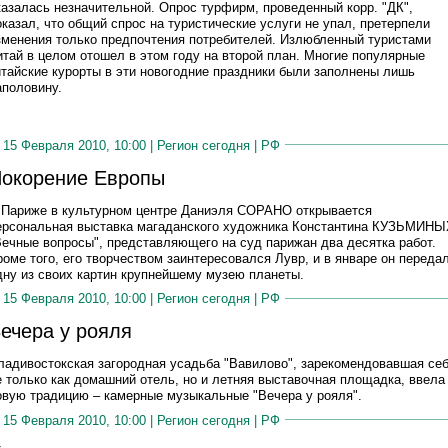
казалась незначительной. Опрос турфирм, проведенный корр. "ДК",
оказал, что общий спрос на туристические услуги не упал, претерпели
зменения только предпочтения потребителей. Излюбленный туристами
итай в целом отошел в этом году на второй план. Многие популярные
итайские курорты в эти новогодние праздники были заполнены лишь
аполовину.
15 Февраля 2010, 10:00 |
Регион сегодня
|
РФ
окорение Европы
 Париже в культурном центре Даниэля СОРАНО открывается
ерсональная выставка магаданского художника Константина КУЗЬМИНЫ
Вечные вопросы", представляющего на суд парижан два десятка работ.
роме того, его творчеством заинтересовался Лувр, и в январе он переда
дну из своих картин крупнейшему музею планеты.
15 Февраля 2010, 10:00 |
Регион сегодня
|
РФ
ечера у рояля
ладивостокская загородная усадьба "Вавилово", зарекомендовавшая се
е только как домашний отель, но и летняя выставочная площадка, ввела
овую традицию – камерные музыкальные "Вечера у рояля".
15 Февраля 2010, 10:00 |
Регион сегодня
|
РФ