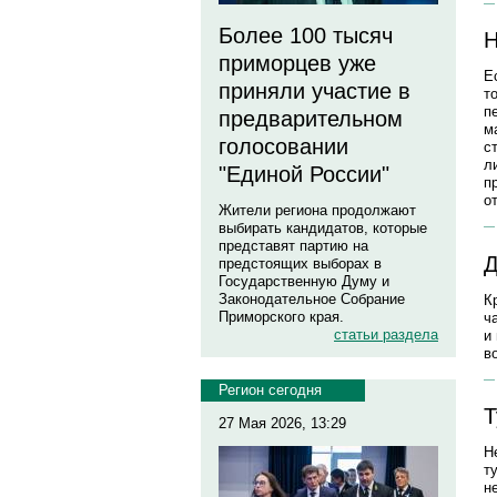
Более 100 тысяч
Н
приморцев уже
Е
приняли участие в
т
п
предварительном
м
голосовании
с
л
"Единой России"
п
о
Жители региона продолжают
выбирать кандидатов, которые
представят партию на
Д
предстоящих выборах в
Государственную Думу и
Законодательное Собрание
К
Приморского края.
ч
статьи раздела
и
в
Регион сегодня
Т
27 Мая 2026, 13:29
Н
т
н