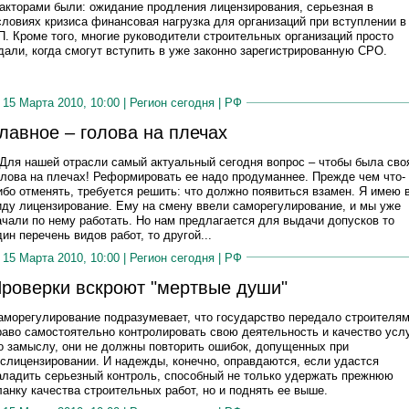
акторами были: ожидание продления лицензирования, серьезная в
словиях кризиса финансовая нагрузка для организаций при вступлении в
П. Кроме того, многие руководители строительных организаций просто
дали, когда смогут вступить в уже законно зарегистрированную СРО.
15 Марта 2010, 10:00 |
Регион сегодня
|
РФ
лавное – голова на плечах
 Для нашей отрасли самый актуальный сегодня вопрос – чтобы была сво
олова на плечах! Реформировать ее надо продуманнее. Прежде чем что-
ибо отменять, требуется решить: что должно появиться взамен. Я имею 
иду лицензирование. Ему на смену ввели саморегулирование, и мы уже
ачали по нему работать. Но нам предлагается для выдачи допусков то
дин перечень видов работ, то другой...
15 Марта 2010, 10:00 |
Регион сегодня
|
РФ
роверки вскроют "мертвые души"
аморегулирование подразумевает, что государство передало строителя
раво самостоятельно контролировать свою деятельность и качество услу
о замыслу, они не должны повторить ошибок, допущенных при
ослицензировании. И надежды, конечно, оправдаются, если удастся
аладить серьезный контроль, способный не только удержать прежнюю
ланку качества строительных работ, но и поднять ее выше.