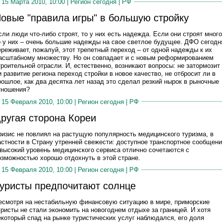
15 Марта 2010, 10:00 |
Регион сегодня
|
РФ
овые "правила игры" в большую стройку
сли люди что-либо строят, то у них есть надежда. Если они строят много
о у них – очень большие надежды на свое светлое будущее. ДФО сегодн
ереживает, пожалуй, этот трепетный переход – от одной надежды к их
асштабному множеству. Но он совпадает и с новым реформированием
троительной отрасли. И, естественно, возникают вопросы: не затормозит
и развитие региона переход стройки в новое качество, не отбросит ли в
рошлое, как два десятка лет назад это сделал резкий нырок в рыночные
тношения?
15 Февраля 2010, 10:00 |
Регион сегодня
|
РФ
ругая сторона Кореи
ризис не повлиял на растущую популярность медицинского туризма, в
астности в Страну утренней свежести: доступное транспортное сообщен
 высокий уровень медицинского сервиса отлично сочетаются с
озможностью хорошо отдохнуть в этой стране.
15 Февраля 2010, 10:00 |
Регион сегодня
|
РФ
уристы предпочитают солнце
есмотря на нестабильную финансовую ситуацию в мире, приморские
уристы не стали экономить на новогоднем отдыхе за границей. И хотя
екоторый спад на рынке туристических услуг наблюдался, его доля