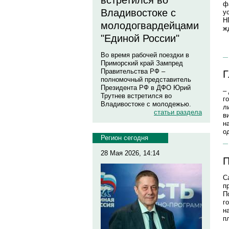
встретился во
ф
Владивостоке с
у
Н
молодогвардейцами
ж
"Единой России"
Во время рабочей поездки в
Приморский край Зампред
Правительства РФ –
Г
полномочный представитель
Президента РФ в ДФО Юрий
–
Трутнев встретился во
г
Владивостоке с молодежью.
л
статьи раздела
в
н
о
Регион сегодня
28 Мая 2026, 14:14
П
С
п
П
г
н
п