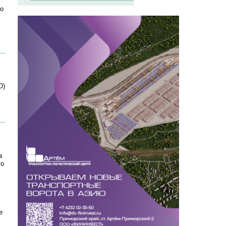
 о
О)
а
то
е