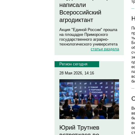
т
написали
Всероссийский
Н
агродиктант
П
Акция "Единой России" прошла
п
на площадке Приморского
т
государственного аграрно-
Б
технологического университета
о
статьи раздела
с
э
о
Регион сегодня
е
п
28 Мая 2026, 14:16
в
б
С
В
в
б
в
Юрий Трутнев
о
с