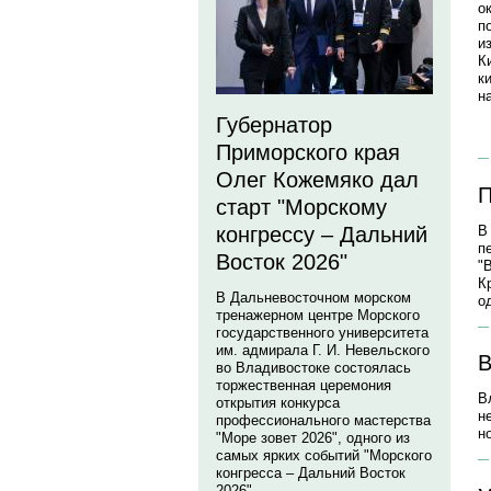
о
п
и
К
к
н
Губернатор
Приморского края
Олег Кожемяко дал
П
старт "Морскому
В
конгрессу – Дальний
п
Восток 2026"
"
К
В Дальневосточном морском
о
тренажерном центре Морского
государственного университета
им. адмирала Г. И. Невельского
В
во Владивостоке состоялась
торжественная церемония
В
открытия конкурса
н
профессионального мастерства
н
"Море зовет 2026", одного из
самых ярких событий "Морского
конгресса – Дальний Восток
2026".