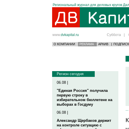
Региональный журнал для деловых кругов Дал
www.
dvkapital.ru
Суббота
|
О КОМПАНИИ
РЕКЛАМА
АРХИВ
|
ПОДПИСК
Регион сегодня
06.08 |
"Единая Россия" получила
первую строку в
избирательном бюллетене на
выборах в Госдуму
06.08 |
К
Александр Щербаков держит
на контроле ситуацию с