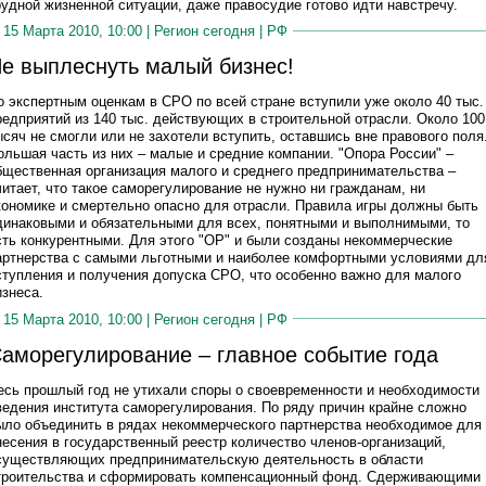
рудной жизненной ситуации, даже правосудие готово идти навстречу.
15 Марта 2010, 10:00 |
Регион сегодня
|
РФ
е выплеснуть малый бизнес!
о экспертным оценкам в СРО по всей стране вступили уже около 40 тыс.
редприятий из 140 тыс. действующих в строительной отрасли. Около 100
ысяч не смогли или не захотели вступить, оставшись вне правового поля
ольшая часть из них – малые и средние компании. "Опора России" –
бщественная организация малого и среднего предпринимательства –
читает, что такое саморегулирование не нужно ни гражданам, ни
кономике и смертельно опасно для отрасли. Правила игры должны быть
динаковыми и обязательными для всех, понятными и выполнимыми, то
сть конкурентными. Для этого "ОР" и были созданы некоммерческие
артнерства с самыми льготными и наиболее комфортными условиями дл
ступления и получения допуска СРО, что особенно важно для малого
изнеса.
15 Марта 2010, 10:00 |
Регион сегодня
|
РФ
аморегулирование – главное событие года
есь прошлый год не утихали споры о своевременности и необходимости
ведения института саморегулирования. По ряду причин крайне сложно
ыло объединить в рядах некоммерческого партнерства необходимое для
несения в государственный реестр количество членов-организаций,
существляющих предпринимательскую деятельность в области
троительства и сформировать компенсационный фонд. Сдерживающими