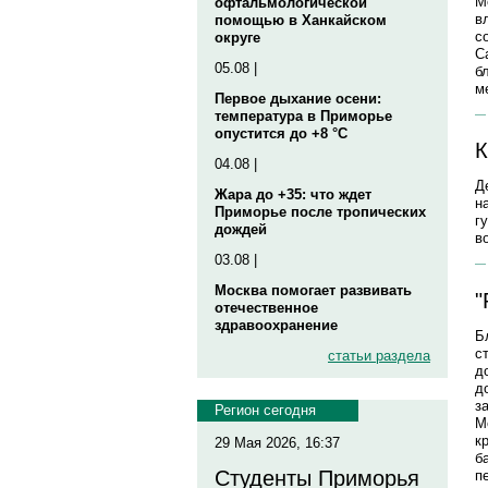
М
офтальмологической
в
помощью в Ханкайском
с
округе
С
05.08 |
б
м
Первое дыхание осени:
температура в Приморье
опустится до +8 °C
К
04.08 |
Д
Жара до +35: что ждет
н
Приморье после тропических
г
дождей
в
03.08 |
Москва помогает развивать
"
отечественное
здравоохранение
Б
с
статьи раздела
д
д
з
Регион сегодня
М
к
29 Мая 2026, 16:37
б
Студенты Приморья
п