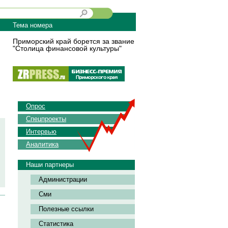
Тема номера
Приморский край борется за звание
"Столица финансовой культуры"
Опрос
Спецпроекты
Интервью
Аналитика
Наши партнеры
Администрации
Сми
Полезные ссылки
Статистика