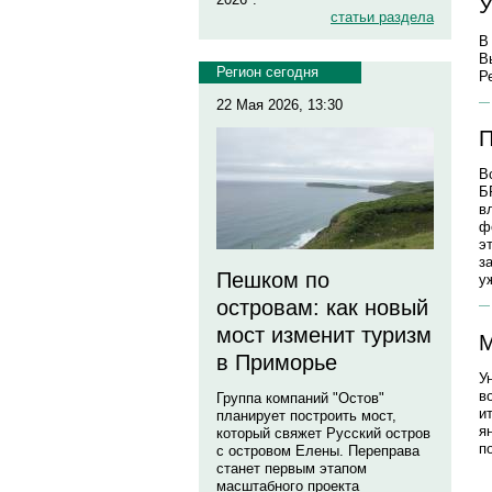
У
статьи раздела
В
В
Регион сегодня
Р
22 Мая 2026, 13:30
П
В
Б
в
ф
э
з
Пешком по
у
островам: как новый
мост изменит туризм
М
в Приморье
У
в
Группа компаний "Остов"
и
планирует построить мост,
я
который свяжет Русский остров
п
с островом Елены. Переправа
станет первым этапом
масштабного проекта