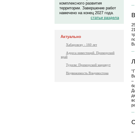
комплексного развития
территории. Завершение работ
намечено на конец 2027 года.
В
статьи раздела
2
2
т
Актуально
п
В
Хабаровску - 160 лет
Адреса инвестиций. Приморский
край
Л
Туризм: Приморский маршрут
"
Недвижимость Владивостока
В
–
б
Д
д
в
р
С
–