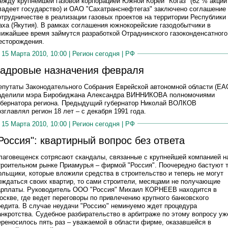
ежду крупнейшей газовой корпорацией Южной Кореи "Когаз" (62 % акций
ладеет государство) и ОАО "Сахатранснефтегаз" заключено соглашение
отрудничестве в реализации газовых проектов на территории Республики
аха (Якутия). В рамках соглашения южнокорейские газодобытчики в
лижайшее время займутся разработкой Отраднинского газоконденсатного
есторождения.
15 Марта 2010, 10:00 |
Регион сегодня
|
РФ
адровые назначения февраля
епутаты Законодательного Собрания Еврейской автономной области (ЕА
аделили мэра Биробиджана Александра ВИННИКОВА полномочиями
убернатора региона. Предыдущий губернатор Николай ВОЛКОВ
озглавлял регион 18 лет – с декабря 1991 года.
15 Марта 2010, 10:00 |
Регион сегодня
|
РФ
Россия": квартирный вопрос без ответа
лаговещенск сотрясают скандалы, связанные с крупнейшей компанией н
троительном рынке Приамурья – фирмой "Россия". Поочередно бастуют 
ольщики, которые вложили средства в строительство и теперь не могут
ождаться своих квартир, то сами строители, месяцами не получающие
арплаты. Руководитель ООО "Россия" Михаил КОРНЕЕВ находится в
оскве, где ведет переговоры по привлечению крупного банковского
редита. В случае неудачи "Россию" неминуемо ждет процедура
анкротства. Судебное разбирательство в арбитраже по этому вопросу уж
ереносилось пять раз – уважаемой в области фирме, оказавшейся в