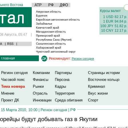
ьнего Востока
АТР
РФ
ДФО
Курсы валют
Амурская область
Бурятия
1 USD
82.17 р.
Еврейская автономная область
1 EUR
94.84 р.
Забайкалье
100 JPY
51.82 р.
Камчатский край
10 CNY
12.17 р.
Магаданская область
08 Августа, 05:47
|
Приморский край
Республика Саха (Якутия)
А
|
RSS
|
Сахалинская область
Хабаровский край
Чукотский автономный округ
главная
Рекомендует:
Регион сегодня
Регион сегодня
Компании
Партнеры
Страницы истории
Часовой пояс
Финансы
Персона
Восточное кольцо
Тема номера
Рынки
Кадры
Криминал
Мнение
Отрасль
Территория
Вкус жизни
Проект ДК
Инновации
Среда обитания
Спорт
15 Марта 2010, 10:00 |
Регион сегодня
|
РФ
орейцы будут добывать газ в Якутии