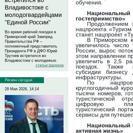
встретился во
обучения.
Владивостоке с
Национальн
молодогвардейцами
гостеприимство»
"Единой России"
Продолжением з
нацпроекта «Туризм
Во время рабочей поездки в
станет нацпроект «Т
Приморский край Зампред
В Приморском к
Правительства РФ –
увеличилось число 
полномочный представитель
России, вырос поток
Президента РФ в ДФО Юрий
этом направлении пр
Трутнев встретился во
увеличить в 2,5 ра
Владивостоке с молодежью.
статьи раздела
поездок. Также п
субсидии бизнесу 
инфраструктуры.
Регион сегодня
По нацпрое
круглогодичный куро
28 Мая 2026, 14:14
тысячи номеров, го
туристической от
цифровую плат
туристический порт
сервисы для путешес
Национальный 
активная жизнь»