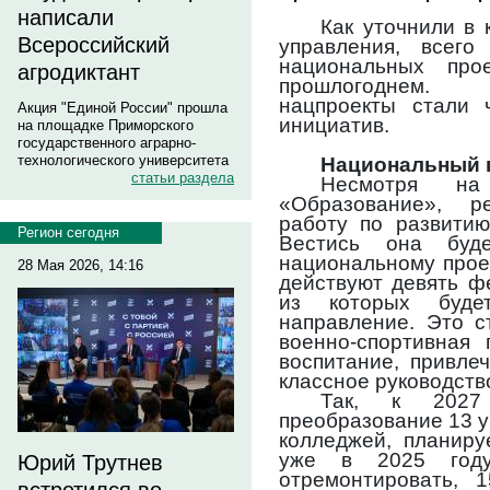
написали
Как уточнили в 
Всероссийский
управления, всег
национальных про
агродиктант
прошлогоднем.
нацпроекты стали 
Акция "Единой России" прошла
инициатив.
на площадке Приморского
государственного аграрно-
технологического университета
Национальный п
статьи раздела
Несмотря на
«Образование», р
работу по развитию
Регион сегодня
Вестись она буд
национальному прое
28 Мая 2026, 14:16
действуют девять ф
из которых будет
направление. Это с
военно-спортивная 
воспитание, привле
классное руководств
Так, к 2027
преобразование 13 
колледжей, планиру
уже в 2025 год
Юрий Трутнев
отремонтировать, 