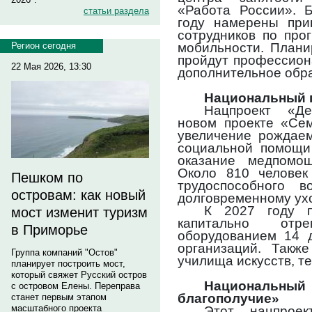
«Работа России». Б
статьи раздела
году намерены при
сотрудников по про
мобильности. Плани
Регион сегодня
пройдут профессион
22 Мая 2026, 13:30
дополнительное обр
Национальный 
Нацпроект «Д
новом проекте «Сем
увеличение рождаем
социальной помощи 
оказание медпомо
Около 810 человек
Пешком по
трудоспособного в
островам: как новый
долговременному ухо
К 2027 году п
мост изменит туризм
капитально отр
в Приморье
оборудованием 14 
организаций. Такж
Группа компаний "Остов"
училища искусств, те
планирует построить мост,
который свяжет Русский остров
Национальный
с островом Елены. Переправа
благополучие»
станет первым этапом
масштабного проекта
Этот нацпрое