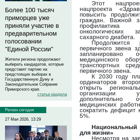
Этот нацпрое
нацпроекта «Здра
Более 100 тысяч
повысить продолжи
приморцев уже
граждан. Важной з
приняли участие в
профилактика 
онкологических з
предварительном
сахарного диабета.
голосовании
Продолжится 
первичного звена з
"Единой России"
запланировано 
медицинского обор
Жители региона продолжают
транспортных сред
выбирать кандидатов, которые
представят партию на
первичного звена.
предстоящих выборах в
К 2030 году пл
Государственную Думу и
ординаторов второ
Законодательное Собрание
открыть регионал
Приморского края.
организации у
статьи раздела
дополнительно 
медицинских работн
сократить дефицит 
Регион сегодня
5%.
27 Мая 2026, 13:29
Национальный
для жизни»
Несмотря на за