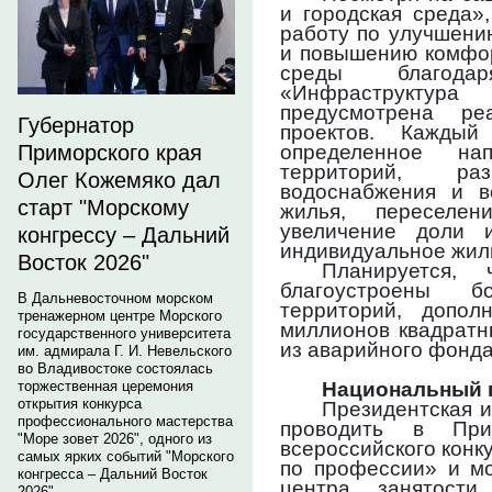
и городская среда»
работу по улучшени
и повышению комфор
среды благода
«Инфраструктура
предусмотрена ре
Губернатор
проектов. Каждый
определенное нап
Приморского края
территорий, р
Олег Кожемяко дал
водоснабжения и во
старт "Морскому
жилья, переселен
увеличение доли и
конгрессу – Дальний
индивидуальное жил
Восток 2026"
Планируется,
благоустроены 
В Дальневосточном морском
территорий, допол
тренажерном центре Морского
миллионов квадратн
государственного университета
из аварийного фонда
им. адмирала Г. И. Невельского
во Владивостоке состоялась
Национальный 
торжественная церемония
открытия конкурса
Президентская и
профессионального мастерства
проводить в При
"Море зовет 2026", одного из
всероссийского кон
самых ярких событий "Морского
по профессии» и мо
конгресса – Дальний Восток
центра занятост
2026".