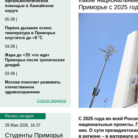
офтальмологической
Приморье с 2025 го
помощью в Ханкайском
округе
05.08 |
Первое дыхание осени:
температура в Приморье
опустится до +8 °C
04.08 |
Жара до +35: что ждет
Приморье после тропических
дождей
03.08 |
Москва помогает развивать
отечественное
здравоохранение
статьи раздела
Регион сегодня
С 2025 года во всей Росс
национальные проекты. П
29 Мая 2026, 16:37
них. О сути президентск
Студенты Приморья
в регионе – в материале p