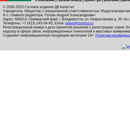
о компании
|
свежий номер
|
проект ДК
|
реклама
|
архи
© 2000-2025 Сетевое издание ДВ Капитал
Учредитель: Общество с ограниченной ответственностью "Издательская ко
И.о. главного редактора: Голубь Андрей Александрович
Адрес: 690014, Приморский край, г. Владивосток, ул. Некрасовская д. 36 «Б»
Телефоны: +7 (423) 245-04-85; Email:
priem@zrpress.ru
Регистрационный номер и дата принятия решения о регистрации: серия Эл
надзору в сфере связи, информационных технологий и массовых коммуник
Содержит информационную продукцию категории 18+.
Политика конфиден