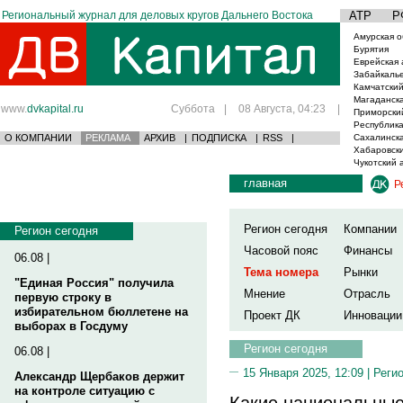
Региональный журнал для деловых кругов Дальнего Востока
АТР
Р
Амурская о
Бурятия
Еврейская 
Забайкаль
Камчатский
Магаданска
www.
dvkapital.ru
Суббота
|
08 Августа, 04:23
|
Приморски
Республика
О КОМПАНИИ
РЕКЛАМА
АРХИВ
|
ПОДПИСКА
|
RSS
|
Сахалинска
Хабаровски
Чукотский 
главная
Р
Регион сегодня
Компании
Регион сегодня
Часовой пояс
Финансы
06.08 |
Тема номера
Рынки
"Единая Россия" получила
Мнение
Отрасль
первую строку в
избирательном бюллетене на
Проект ДК
Инновации
выборах в Госдуму
Регион сегодня
06.08 |
15 Января 2025, 12:09 |
Реги
Александр Щербаков держит
на контроле ситуацию с
Какие национальные