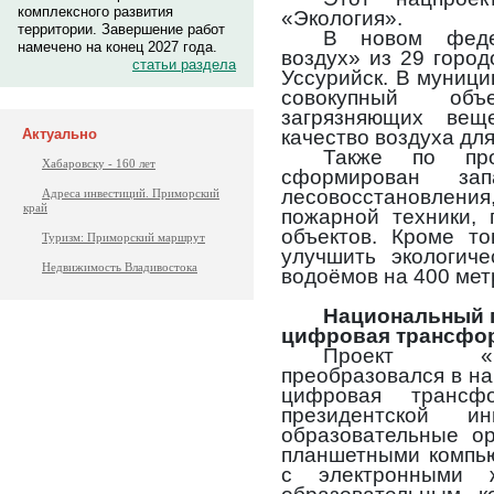
комплексного развития
«Экология».
территории. Завершение работ
В новом феде
намечено на конец 2027 года.
воздух» из 29 горо
статьи раздела
Уссурийск. В муници
совокупный об
загрязняющих ве
качество воздуха для
Актуально
Также по пр
Хабаровску - 160 лет
сформирован з
лесовосстановлен
Адреса инвестиций. Приморский
край
пожарной техники, 
объектов. Кроме то
Туризм: Приморский маршрут
улучшить экологиче
Недвижимость Владивостока
водоёмов на 400 мет
Национальный п
цифровая трансфо
Проект «Ц
преобразовался в н
цифровая трансфо
президентской 
образовательные ор
планшетными компью
с электронными 