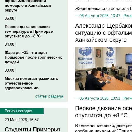
офтальмологической
помощью в Ханкайском
Жеребьёвка состоялась в 
округе
06 Августа 2026, 13:47 |
Реги
05.08 |
Александр Щербаков
Первое дыхание осени:
температура в Приморье
ситуацию с офтальм
опустится до +8 °C
Ханкайском округе
04.08 |
Жара до +35: что ждет
Приморье после тропических
дождей
03.08 |
Москва помогает развивать
отечественное
здравоохранение
статьи раздела
05 Августа 2026, 13:51 |
Реги
Первое дыхание осе
Регион сегодня
опустится до +8 °C
29 Мая 2026, 16:37
В ближайшие выходные рез
Студенты Приморья
сообщил начальник "Примг