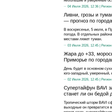
небольшие и умеренные оса
04 Июля 2026, 12:36 |
Регион
Ливни, грозы и тум
— прогноз по город
В воскресенье, 5 июля, в 
погода. В отдельных района
местами ляжет туман.
03 Июля 2026, 12:45 |
Регион
Жара до +33, морось
Приморье по город
День будет в основном сухи
юго-западный, умеренный, 
02 Июля 2026, 12:45 |
Регион
Супертайфун BAVI з
станет ли он бедой
Тропический шторм BAVI сф
выходные он превратится в
может стать супертайфуном