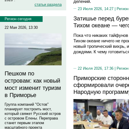
делений.
статьи раздела
23 Июля 2026, 14:27 |
Регион
Затишье перед буре
Регион сегодня
Тихом океане — чег
22 Мая 2026, 13:30
Пока что никаких тайфунов н
Тихом океане ничего не пр
новый тропический вихрь, и
дождями. К чему готовитьс
22 Июля 2026, 17:36 |
Регион
Пешком по
Приморские сторонн
островам: как новый
сформировали очере
мост изменит туризм
Народную программ
в Приморье
Группа компаний "Остов"
планирует построить мост,
который свяжет Русский остров
с островом Елены. Переправа
станет первым этапом
масштабного проекта