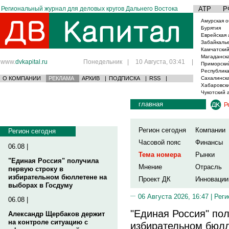
Региональный журнал для деловых кругов Дальнего Востока
АТР
Р
Амурская о
Бурятия
Еврейская 
Забайкаль
Камчатский
Магаданска
www.
dvkapital.ru
Понедельник
|
10 Августа, 03:41
|
Приморски
Республика
О КОМПАНИИ
РЕКЛАМА
АРХИВ
|
ПОДПИСКА
|
RSS
|
Сахалинска
Хабаровски
Чукотский 
главная
Р
Регион сегодня
Компании
Регион сегодня
Часовой пояс
Финансы
06.08 |
Тема номера
Рынки
"Единая Россия" получила
Мнение
Отрасль
первую строку в
избирательном бюллетене на
Проект ДК
Инновации
выборах в Госдуму
06 Августа 2026, 16:47 |
Реги
06.08 |
"Единая Россия" пол
Александр Щербаков держит
на контроле ситуацию с
избирательном бюлл