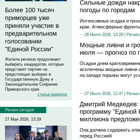
Сильные дожди нак
погоды по городам
Более 100 тысяч
приморцев уже
Интенсивные осадки и гро
приняли участие в
крае. Атмосферные фронты
предварительном
28 Июля 2026, 13:28 |
Регион
голосовании
Мощные ливни и гро
"Единой России"
июля — прогноз по 
Жители региона продолжают
Осадки днем кратковременн
выбирать кандидатов, которые
исключены мощные ливни с 
представят партию на
предстоящих выборах в
на западе порывы могут ус
Государственную Думу и
Законодательное Собрание
Приморского края.
27 Июля 2026, 12:47 |
Регион
статьи раздела
Дмитрий Медведев:
Регион сегодня
программу "Единой Р
миллиона предложе
27 Мая 2026, 13:29
Она должна содержать отве
перед Россией