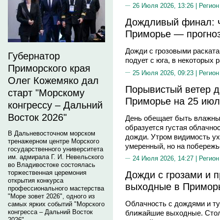
26 Июля 2026, 13:26 |
Регион
Дождливый финал: ч
Приморье — прогноз
Дожди с грозовыми раската
Губернатор
подует с юга, в некоторых
Приморского края
25 Июля 2026, 09:23 |
Регион
Олег Кожемяко дал
Порывистый ветер д
старт "Морскому
Приморье на 25 июл
конгрессу – Дальний
Восток 2026"
День обещает быть влажны
образуется густая облачно
В Дальневосточном морском
дожди. Утром видимость ух
тренажерном центре Морского
умеренный, но на побережь
государственного университета
им. адмирала Г. И. Невельского
24 Июля 2026, 14:27 |
Регион
во Владивостоке состоялась
торжественная церемония
Дожди с грозами и п
открытия конкурса
выходные в Примор
профессионального мастерства
"Море зовет 2026", одного из
Облачность с дождями и ту
самых ярких событий "Морского
конгресса – Дальний Восток
ближайшие выходные. Стол
2026".