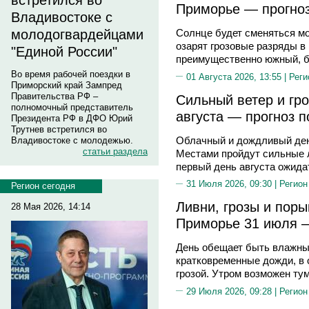
встретился во
Приморье — прогноз
Владивостоке с
молодогвардейцами
Солнце будет сменяться м
озарят грозовые разряды в
"Единой России"
преимущественно южный, б
Во время рабочей поездки в
01 Августа 2026, 13:55 |
Реги
Приморский край Зампред
Правительства РФ –
Сильный ветер и гро
полномочный представитель
августа — прогноз п
Президента РФ в ДФО Юрий
Трутнев встретился во
Облачный и дождливый день
Владивостоке с молодежью.
статьи раздела
Местами пройдут сильные л
первый день августа ожидат
31 Июля 2026, 09:30 |
Регион
Регион сегодня
Ливни, грозы и поры
28 Мая 2026, 14:14
Приморье 31 июля —
День обещает быть влажны
кратковременные дожди, в 
грозой. Утром возможен тум
29 Июля 2026, 09:28 |
Регион