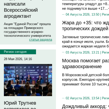
написали
температуры упадут до +8…
не поднимутся выше +17…+
Всероссийский
04 Августа 2026, 13:50 |
Реги
агродиктант
Жара до +35: что ж
Акция "Единой России" прошла
тропических дождей
на площадке Приморского
государственного аграрно-
технологического университета
Затяжные тропические лив
статьи раздела
край в конце июля, ушли. Б
ожидается жаркая неделя б
Регион сегодня
03 Августа 2026, 13:21 |
Реги
28 Мая 2026, 14:16
Москва помогает ра
здравоохранение
В Морозовской детской бо
корпусов. Ежегодно крупне
принимает более 10 тысяч д
02 Августа 2026, 13:54 |
Реги
Юрий Трутнев
Дождливый аккорд: 