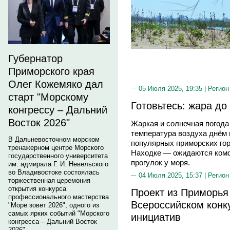
Губернатор
Приморского края
Олег Кожемяко дал
05 Июля 2025, 19:35 |
Регион
старт "Морскому
Готовьтесь: жара до
конгрессу – Дальний
Восток 2026"
Жаркая и солнечная погода
температура воздуха днём 
В Дальневосточном морском
популярных приморских го
тренажерном центре Морского
Находке — ожидаются комф
государственного университета
прогулок у моря.
им. адмирала Г. И. Невельского
во Владивостоке состоялась
04 Июля 2025, 15:37 |
Регион
торжественная церемония
открытия конкурса
Проект из Приморья
профессионального мастерства
Всероссийском конк
"Море зовет 2026", одного из
самых ярких событий "Морского
инициатив
конгресса – Дальний Восток
2026".