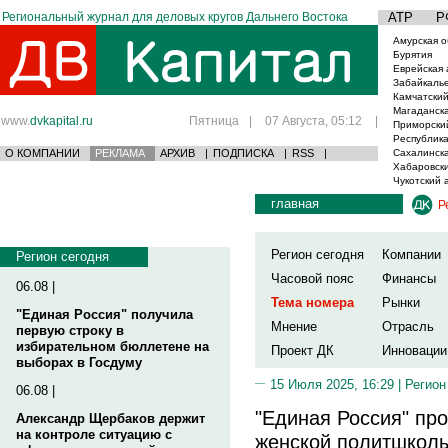
Региональный журнал для деловых кругов Дальнего Востока
АТР
Р
Амурская о
Бурятия
Еврейская 
Забайкаль
Камчатский
Магаданска
www.
dvkapital.ru
Пятница
|
07 Августа, 05:12
|
Приморски
Республика
О КОМПАНИИ
РЕКЛАМА
АРХИВ
|
ПОДПИСКА
|
RSS
|
Сахалинска
Хабаровски
Чукотский 
главная
Р
Регион сегодня
Компании
Регион сегодня
Часовой пояс
Финансы
06.08 |
Тема номера
Рынки
"Единая Россия" получила
Мнение
Отрасль
первую строку в
избирательном бюллетене на
Проект ДК
Инновации
выборах в Госдуму
15 Июля 2025, 16:29 |
Регион
06.08 |
"Единая Россия" пр
Александр Щербаков держит
на контроле ситуацию с
женской политшкол