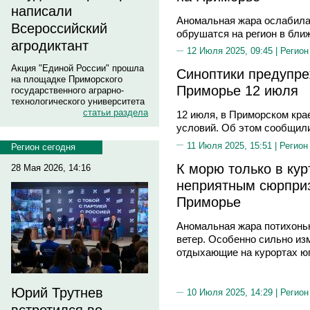
написали
Аномальная жара ослабила
Всероссийский
обрушатся на регион в бли
агродиктант
12 Июля 2025, 09:45 |
Регион
Акция "Единой России" прошла
Синоптики предупре
на площадке Приморского
Приморье 12 июля
государственного аграрно-
технологического университета
статьи раздела
12 июля, в Приморском кра
условий. Об этом сообщили
11 Июля 2025, 15:51 |
Регион
Регион сегодня
К морю только в кур
28 Мая 2026, 14:16
неприятным сюрпри
Приморье
Аномальная жара потихоньк
ветер. Особенно сильно из
отдыхающие на курортах ю
Юрий Трутнев
10 Июля 2025, 14:29 |
Регион