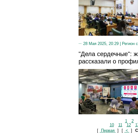
28 Мая 2025, 20:29 |
Регион 
"Дела сердечные": 
рассказали о профи
1
2
10
11
12
1
[
Первая
]
[
<
]
С