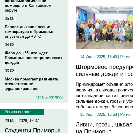
офтальмологической
помощью в Ханкайском
округе
05.08 |
Первое дыхание осени:
температура в Приморье
опустится до +8 °C
04.08 |
Жара до +35: что ждет
14 Июля 2025, 15:49 |
Регион
Приморье после тропических
дождей
Штормовое предупр
03.08 |
сильные дожди и гр
Москва помогает развивать
отечественное
Примгидромет объявил што
здравоохранение
июля из-за выхода тропиче
юго-западной части Примо
статьи раздела
сильные дожди, грозы и ус
соблюдать меры безопасно
Регион сегодня
13 Июля 2025, 15:53 |
Регион
29 Мая 2026, 16:37
Ливни, грозы, шквал
Студенты Приморья
на Приморье