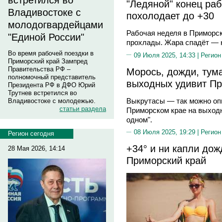
встретился во
"Ледяной" конец ра
Владивостоке с
похолодает до +30
молодогвардейцами
Рабочая неделя в Приморск
"Единой России"
прохлады. Жара спадёт — н
Во время рабочей поездки в
09 Июля 2025, 14:33 |
Регион
Приморский край Зампред
Правительства РФ –
Морось, дожди, тум
полномочный представитель
выходных удивит Пр
Президента РФ в ДФО Юрий
Трутнев встретился во
Выкрутасы — так можно опи
Владивостоке с молодежью.
статьи раздела
Приморском крае на выходн
одном".
08 Июля 2025, 19:29 |
Регион
Регион сегодня
+34° и ни капли до
28 Мая 2026, 14:14
Приморский край