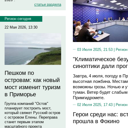
статьи раздела
Регион сегодня
22 Мая 2026, 13:30
03 Июля 2025, 21:53 |
Регион
"Климатическое без
синоптики дали про
Пешком по
Завтра, 4 июля, погоду в П
островам: как новый
высотная ложбина. Местам
мост изменит туризм
возможны грозы. Ночью и у
туман. Ветер будет слабым
в Приморье
Примгидромете.
Группа компаний "Остов"
02 Июля 2025, 17:43 |
Регион
планирует построить мост,
который свяжет Русский остров
Герои среди нас: вс
с островом Елены. Переправа
прошла в Фокино
станет первым этапом
масштабного проекта