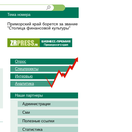
Тема номера
Приморский край борется за звание
"Столица финансовой культуры"
Опрос
Спецпроекты
Интервью
Аналитика
Наши партнеры
Администрации
Сми
Полезные ссылки
Статистика