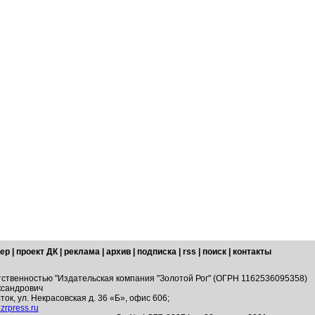
ер
|
проект ДК
|
реклама
|
архив
|
подписка
|
rss
|
поиск
|
контакты
тственностью "Издательская компания "Золотой Рог" (ОГРН 1162536095358)
ксандрович
ток, ул. Некрасовская д. 36 «Б», офис 606;
zrpress.ru