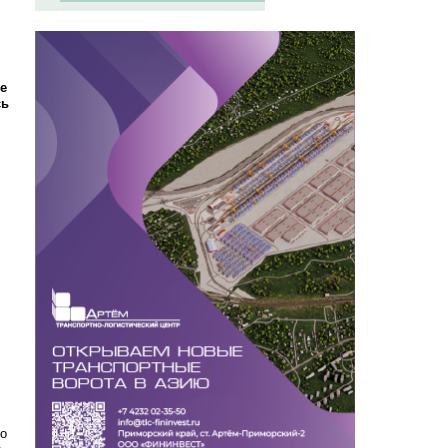
е
сь
го