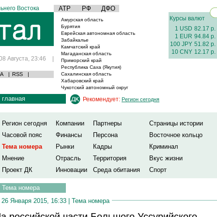
ьнего Востока
АТР
РФ
ДФО
Курсы валют
Амурская область
Бурятия
1 USD
82.17 р.
Еврейская автономная область
1 EUR
94.84 р.
Забайкалье
100 JPY
51.82 р.
Камчатский край
10 CNY
12.17 р.
Магаданская область
08 Августа, 23:46
|
Приморский край
Республика Саха (Якутия)
А
|
RSS
|
Сахалинская область
Хабаровский край
Чукотский автономный округ
главная
Рекомендует:
Регион сегодня
Регион сегодня
Компании
Партнеры
Страницы истории
Часовой пояс
Финансы
Персона
Восточное кольцо
Тема номера
Рынки
Кадры
Криминал
Мнение
Отрасль
Территория
Вкус жизни
Проект ДК
Инновации
Среда обитания
Спорт
Тема номера
26 Января 2015, 16:33 |
Тема номера
а российской части Большого Уссурийского