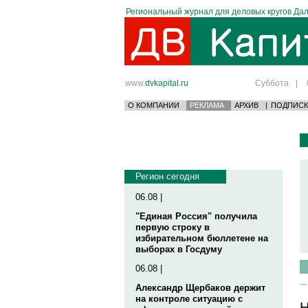
Региональный журнал для деловых кругов Дал
www.
dvkapital.ru
Суббота
|
О КОМПАНИИ
РЕКЛАМА
АРХИВ
|
ПОДПИСК
Регион сегодня
06.08 |
"Единая Россия" получила
первую строку в
избирательном бюллетене на
выборах в Госдуму
06.08 |
Александр Щербаков держит
на контроле ситуацию с
Н