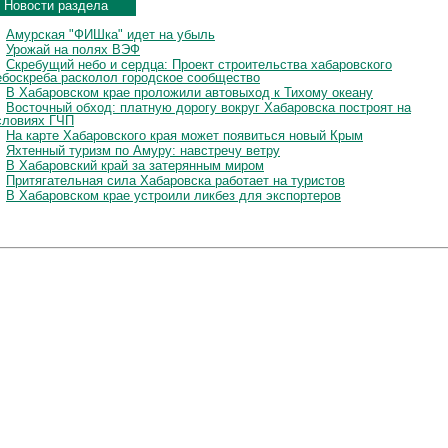
Новости раздела
Амурская "ФИШка" идет на убыль
Урожай на полях ВЭФ
Скребущий небо и сердца: Проект строительства хабаровского
ебоскреба расколол городское сообщество
В Хабаровском крае проложили автовыход к Тихому океану
Восточный обход: платную дорогу вокруг Хабаровска построят на
словиях ГЧП
На карте Хабаровского края может появиться новый Крым
Яхтенный туризм по Амуру: навстречу ветру
В Хабаровский край за затерянным миром
Притягательная сила Хабаровска работает на туристов
В Хабаровском крае устроили ликбез для экспортеров