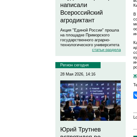
в
написали
К
Всероссийский
В
с
агродиктант
м
о
Акция "Единой России" прошла
и
на площадке Приморского
государственного аграрно-
К
технологического университета
и
статьи раздела
с
к
и
Регион сегодня
р
28 Мая 2026, 14:16
Ж
Т
Lo
Юрий Трутнев