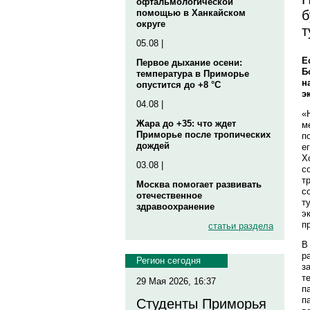
офтальмологической
б
помощью в Ханкайском
округе
т
05.08 |
Е
Первое дыхание осени:
Б
температура в Приморье
н
опустится до +8 °C
э
04.08 |
«
Жара до +35: что ждет
м
Приморье после тропических
п
дождей
е
Х
03.08 |
с
т
Москва помогает развивать
с
отечественное
т
здравоохранение
э
п
статьи раздела
В
р
Регион сегодня
з
т
29 Мая 2026, 16:37
п
п
Студенты Приморья