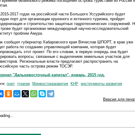
о времени безвизового режима посещения острова туристами из России 
итая.
 2015-2017 годах на российской части Большого Уссурийского будет
оздан порт для организации круизного и яхтенного туризма, пройдет
одернизация и строительство защитных гидротехнических сооружений. 
строве будет организован международный научно-исследовательский
нститут проблем Амура.
ак сообщил губернатор Хабаровского края Вячеслав ШПОРТ, в крае уже
дет работа по созданию управляющей компании, которая будет
опровождать этот проект. По его словам, в первую очередь она будет
урировать вопросы, связанные с выделением земельных участков для
нвесторов. Региональные власти предлагают распространить на
оссийскую часть острова режим ТОСЭР.
урнал "Дальневосточный капитал", январь, 2015 год.
еги:
порт
туризм
Минвостокразвития
КНР
инструменты развития
Версия для печа
ading...