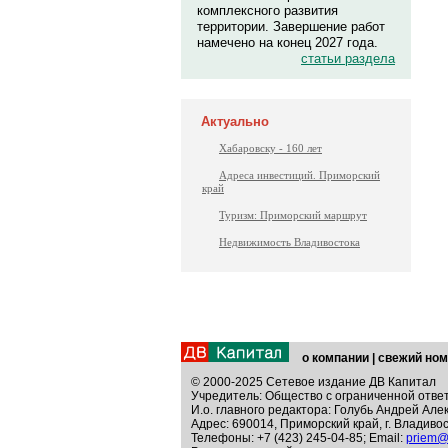
комплексного развития
территории. Завершение работ
намечено на конец 2027 года.
статьи раздела
Актуально
Хабаровску - 160 лет
Адреса инвестиций. Приморский
край
Туризм: Приморский маршрут
Недвижимость Владивостока
о компании
|
свежий ном
© 2000-2025 Сетевое издание ДВ Капитал
Учредитель: Общество с ограниченной отве
И.о. главного редактора: Голубь Андрей Але
Адрес: 690014, Приморский край, г. Владивос
Телефоны: +7 (423) 245-04-85; Email:
priem@