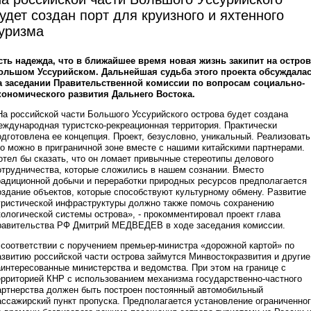
удет создан порт для круизного и яхтенного
уризма
сть надежда, что в ближайшее время новая жизнь закипит на остров
ольшом Уссурийском. Дальнейшая судьба этого проекта обсуждала
а заседании Правительственной комиссии по вопросам социально-
кономического развития Дальнего Востока.
На российской части Большого Уссурийского острова будет создана
еждународная туристско-рекреационная территория. Практически
одготовлена ее концепция. Проект, безусловно, уникальный. Реализовать
го можно в приграничной зоне вместе с нашими китайскими партнерами.
отел бы сказать, что он ломает привычные стереотипы делового
отрудничества, которые сложились в нашем сознании. Вместо
радиционной добычи и переработки природных ресурсов предполагается
оздание объектов, которые способствуют культурному обмену. Развитие
уристической инфраструктуры должно также помочь сохранению
кологической системы острова», - прокомментировал проект глава
равительства РФ Дмитрий МЕДВЕДЕВ в ходе заседания комиссии.
 соответствии с поручением премьер-министра «дорожной картой» по
азвитию российской части острова займутся Минвостокразвития и другие
аинтересованные министерства и ведомства. При этом на границе с
ерриторией КНР с использованием механизма государственно-частного
артнерства должен быть построен постоянный автомобильный
ассажирский пункт пропуска. Предполагается установление ограниченно