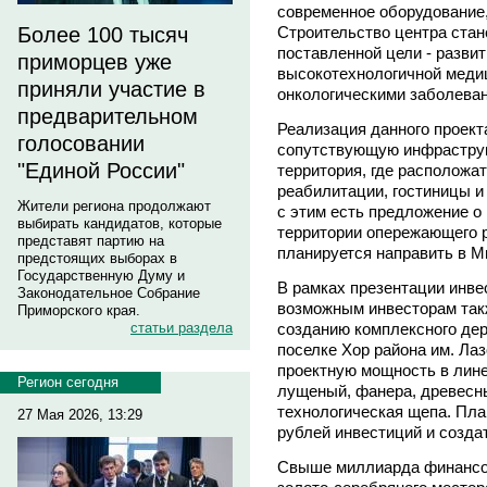
современное оборудование
Более 100 тысяч
Строительство центра стан
поставленной цели - разви
приморцев уже
высокотехнологичной меди
приняли участие в
онкологическими заболеван
предварительном
Реализация данного проекта
голосовании
сопутствующую инфраструк
"Единой России"
территория, где расположа
реабилитации, гостиницы и
Жители региона продолжают
с этим есть предложение о
выбирать кандидатов, которые
территории опережающего р
представят партию на
планируется направить в М
предстоящих выборах в
Государственную Думу и
В рамках презентации инве
Законодательное Собрание
возможным инвесторам так
Приморского края.
статьи раздела
созданию комплексного де
поселке Хор района им. Лаз
проектную мощность в лине
Регион сегодня
лущеный, фанера, древесн
технологическая щепа. Пла
27 Мая 2026, 13:29
рублей инвестиций и создат
Свыше миллиарда финансов