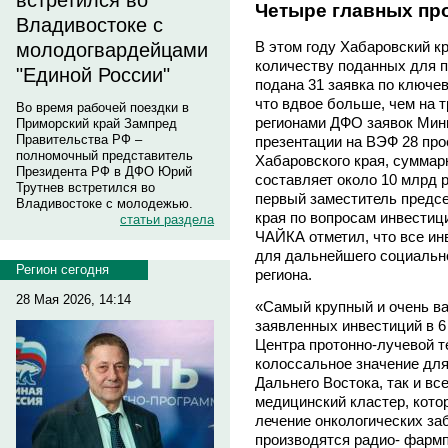
встретился во
Четыре главных пр
Владивостоке с
В этом году Хабаровский кр
молодогвардейцами
количеству поданных для п
"Единой России"
подана 31 заявка по ключе
что вдвое больше, чем на 
Во время рабочей поездки в
регионами ДФО заявок Мин
Приморский край Зампред
Правительства РФ –
презентации на ВЭФ 28 прое
полномочный представитель
Хабаровского края, сумма
Президента РФ в ДФО Юрий
составляет около 10 млрд 
Трутнев встретился во
первый заместитель предс
Владивостоке с молодежью.
края по вопросам инвестиц
статьи раздела
ЧАЙКА отметил, что все и
для дальнейшего социально
Регион сегодня
региона.
28 Мая 2026, 14:14
«Самый крупный и очень в
заявленных инвестиций в 6 
Центра протонно-лучевой т
колоссальное значение для
Дальнего Востока, так и вс
медицинский кластер, кото
лечение онкологических заб
производятся радио- фармп