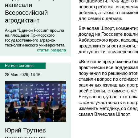
рождаемости. Речь идет о
написали
первого ребенка, выделени
Всероссийский
ребенка, а также о понижен
для семей с детьми.
агродиктант
Вячеслав Шпорт, комментиру
Акция "Единой России" прошла
доклад на Госсовете вошли
на площадке Приморского
Хабаровского края, касающ
государственного аграрно-
технологического университета
продолжительности жизни, 
статьи раздела
доступности, авиаперевозо
«Все наши предложения был
Регион сегодня
практически все поддержал
поручения по решению этог
28 Мая 2026, 14:16
ставили вопрос по стоимос
различных жилищных програ
всей страны, стоимость уст
Безусловно, у нас этот пок
сложно участвовать в прог
изменить методику, со след
сказал Вячеслав Шпорт.
Юрий Трутнев