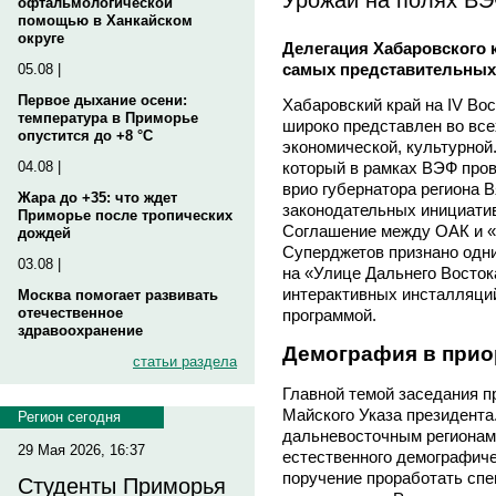
офтальмологической
помощью в Ханкайском
округе
Делегация Хабаровского 
самых представительных
05.08 |
Первое дыхание осени:
Хабаровский край на IV В
температура в Приморье
широко представлен во все
опустится до +8 °C
экономической, культурной
который в рамках ВЭФ про
04.08 |
врио губернатора региона
Жара до +35: что ждет
законодательных инициатив
Приморье после тропических
Соглашение между ОАК и «
дождей
Суперджетов признано одн
03.08 |
на «Улице Дальнего Восто
интерактивных инсталляци
Москва помогает развивать
отечественное
программой.
здравоохранение
Демография в прио
статьи раздела
Главной темой заседания п
Майского Указа президента
Регион сегодня
дальневосточным регионам 
29 Мая 2026, 16:37
естественного демографиче
поручение проработать сп
Студенты Приморья