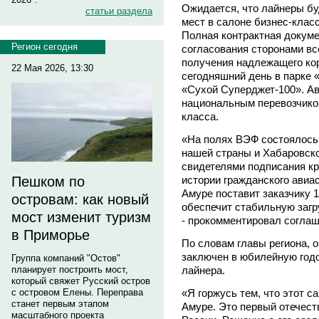
Ожидается, что лайнеры бу
статьи раздела
мест в салоне бизнес-класс
Полная контрактная докуме
Регион сегодня
согласования сторонами вс
получения надлежащего кор
22 Мая 2026, 13:30
сегодняшний день в парке 
«Сухой Суперджет-100». А
национальным перевозчиком
класса.
«На полях ВЭФ состоялось
нашей страны и Хабаровско
свидетелями подписания кр
истории гражданского авиа
Пешком по
Амуре поставит заказчику 1
островам: как новый
обеспечит стабильную загр
мост изменит туризм
- прокомментировал согла
в Приморье
По словам главы региона, 
заключен в юбилейную годо
Группа компаний "Остов"
лайнера.
планирует построить мост,
который свяжет Русский остров
«Я горжусь тем, что этот 
с островом Елены. Переправа
станет первым этапом
Амуре. Это первый отечест
масштабного проекта