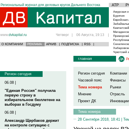
Региональный журнал для деловых кругов Дальнего Востока
АТР
Р
Амурская о
Бурятия
Еврейская 
Забайкаль
Камчатский
Магаданска
www.
dvkapital.ru
Четверг
|
06 Августа, 19:13
|
Приморски
Республика
О КОМПАНИИ
РЕКЛАМА
АРХИВ
|
ПОДПИСКА
|
RSS
|
Сахалинска
Хабаровски
Чукотский 
главная
Р
Регион сегодня
Компании
Регион сегодня
Часовой пояс
Финансы
06.08 |
Тема номера
Рынки
"Единая Россия" получила
Мнение
Отрасль
первую строку в
избирательном бюллетене на
Проект ДК
Инновации
выборах в Госдуму
Тема номера
06.08 |
28 Сентября 2018, 18:41 |
Те
Александр Щербаков держит
на контроле ситуацию с
Урожай на полях В