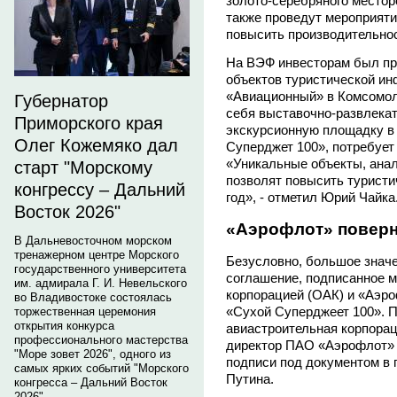
золото-серебряного место
также проведут мероприяти
повысить производительнос
На ВЭФ инвесторам был пр
объектов туристической ин
«Авиационный» в Комсомоль
Губернатор
себя выставочно-развлека
Приморского края
экскурсионную площадку в
Олег Кожемяко дал
Суперджет 100», потребует
«Уникальные объекты, анал
старт "Морскому
позволят повысить туристи
конгрессу – Дальний
год», - отметил Юрий Чайка
Восток 2026"
«Аэрофлот» повер
В Дальневосточном морском
тренажерном центре Морского
Безусловно, большое значе
государственного университета
соглашение, подписанное 
им. адмирала Г. И. Невельского
корпорацией (ОАК) и «Аэро
во Владивостоке состоялась
«Сухой Суперджеет 100». 
торжественная церемония
открытия конкурса
авиастроительная корпор
профессионального мастерства
директор ПАО «Аэрофлот»
"Море зовет 2026", одного из
подписи под документом в
самых ярких событий "Морского
Путина.
конгресса – Дальний Восток
2026".