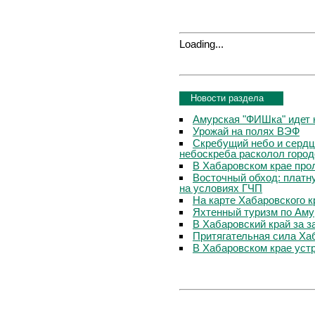
Loading...
Новости раздела
Амурская "ФИШка" идет 
Урожай на полях ВЭФ
Скребущий небо и сердц
небоскреба расколол горо
В Хабаровском крае про
Восточный обход: платну
на условиях ГЧП
На карте Хабаровского 
Яхтенный туризм по Амур
В Хабаровский край за 
Притягательная сила Хаб
В Хабаровском крае уст