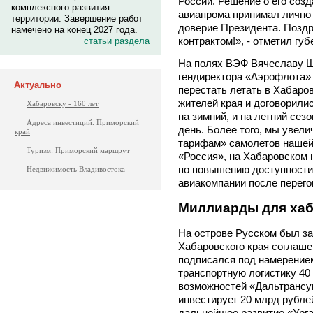
России. Решение о его соз
комплексного развития
авиапрома принимал лично
территории. Завершение работ
доверие Президента. Позд
намечено на конец 2027 года.
контрактом!», - отметил губ
статьи раздела
На полях ВЭФ Вячеславу Ш
гендиректора «Аэрофлота» 
Актуально
перестать летать в Хабаро
жителей края и договорилис
Хабаровску - 160 лет
на зимний, и на летний сез
Адреса инвестиций. Приморский
день. Более того, мы увел
край
тарифам» самолетов нашей 
Туризм: Приморский маршрут
«Россия», на Хабаровском 
по повышению доступности 
Недвижимость Владивостока
авиакомпании после перего
Миллиарды для хаб
На острове Русском был з
Хабаровского края соглаше
подписался под намерением
транспортную логистику 40
возможностей «Дальтрансу
инвестирует 20 млрд рублей
дальнейшее развитие «Урга