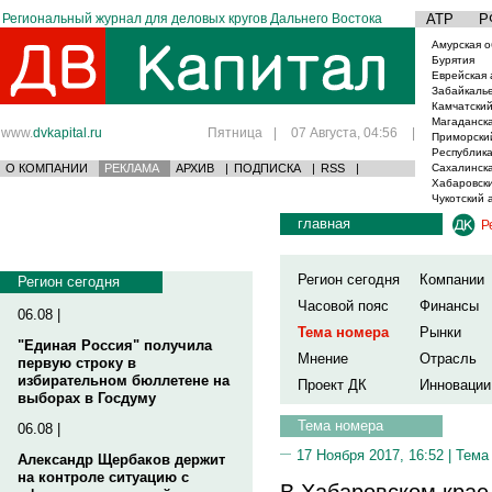
Региональный журнал для деловых кругов Дальнего Востока
АТР
Р
Амурская о
Бурятия
Еврейская 
Забайкаль
Камчатский
Магаданска
www.
dvkapital.ru
Пятница
|
07 Августа, 04:56
|
Приморски
Республика
О КОМПАНИИ
РЕКЛАМА
АРХИВ
|
ПОДПИСКА
|
RSS
|
Сахалинска
Хабаровски
Чукотский 
главная
Р
Регион сегодня
Компании
Регион сегодня
Часовой пояс
Финансы
06.08 |
Тема номера
Рынки
"Единая Россия" получила
Мнение
Отрасль
первую строку в
избирательном бюллетене на
Проект ДК
Инновации
выборах в Госдуму
Тема номера
06.08 |
17 Ноября 2017, 16:52 |
Тема
Александр Щербаков держит
на контроле ситуацию с
В Хабаровском крае