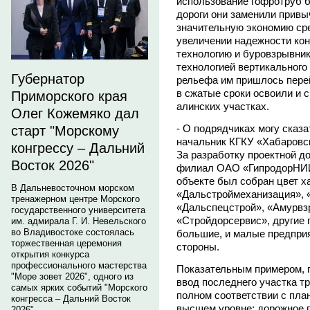
использование гофротруб б
дороги они заменили прив
значительную экономию сре
увеличении надежности кон
технологию и буровзрывник
технологией вертикального 
Губернатор
рельефа им пришлось перей
в сжатые сроки освоили и 
Приморского края
алинских участках.
Олег Кожемяко дал
- О подрядчиках могу сказа
старт "Морскому
начальник КГКУ «Хабаровс
конгрессу – Дальний
За разработку проектной д
Восток 2026"
филиал ОАО «ГипродорНИИ»
объекте был собран цвет х
В Дальневосточном морском
«Дальстроймеханизация», 
тренажерном центре Морского
«Дальспецстрой», «Амурвз
государственного университета
«Стройдорсервис», другие 
им. адмирала Г. И. Невельского
во Владивостоке состоялась
большие, и малые предпри
торжественная церемония
стороны.
открытия конкурса
профессионального мастерства
Показательным примером, 
"Море зовет 2026", одного из
ввод последнего участка т
самых ярких событий "Морского
полном соответствии с план
конгресса – Дальний Восток
высшем уровне: дорожное п
2026".