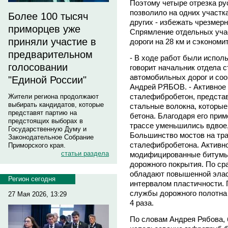
Поэтому четыре отрезка ру
позволило на одних участка
Более 100 тысяч
других - избежать чрезмер
приморцев уже
Спрямление отдельных уча
приняли участие в
дороги на 28 км и сэкономи
предварительном
- В ходе работ были испол
голосовании
говорит начальник отдела 
автомобильных дорог и со
"Единой России"
Андрей РЯБОВ. - Активное 
сталефибробетон, предста
Жители региона продолжают
выбирать кандидатов, которые
стальные волокна, которы
представят партию на
бетона. Благодаря его при
предстоящих выборах в
трассе уменьшились вдвое,
Государственную Думу и
Большинство мостов на тр
Законодательное Собрание
сталефибробетона. Активн
Приморского края.
статьи раздела
модифицированные битумы
дорожного покрытия. По с
обладают повышенной элас
Регион сегодня
интервалом пластичности.
службы дорожного полотна в
27 Мая 2026, 13:29
4 раза.
По словам Андрея Рябова,