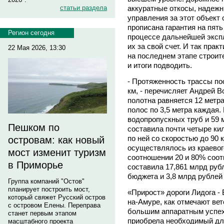
аккуратные откосы, надежн
статьи раздела
управления за этот объект 
прописана гарантия на пять
Регион сегодня
процессе дальнейшей экспл
их за свой счет. И так пра
22 Мая 2026, 13:30
на последнем этапе строите
и итоги подводить.
- Протяженность трассы по
км, - перечисляет Андрей 
полотна равняется 12 метра
полос по 3,5 метра каждая.
водопропускных труб и 59 
Пешком по
составила почти четыре ки
по ней со скоростью до 90 
островам: как новый
осуществлялось из краевог
мост изменит туризм
соотношении 20 и 80% соот
в Приморье
составила 17,861 млрд рубл
бюджета и 3,8 млрд рублей
Группа компаний "Остов"
планирует построить мост,
«Прирост» дороги Лидога - 
который свяжет Русский остров
на-Амуре, как отмечают ве
с островом Елены. Переправа
большим аппаратным успехо
станет первым этапом
приобрела необходимый для
масштабного проекта