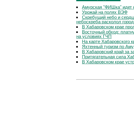
Амурская "ФИШка" идет 
Урожай на полях ВЭФ
Скребущий небо и сердц
небоскреба расколол горо
В Хабаровском крае про
Восточный обход: платну
на условиях ГЧП
На карте Хабаровского 
Яхтенный туризм по Амур
В Хабаровский край за 
Притягательная сила Хаб
В Хабаровском крае уст