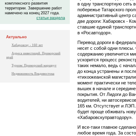
комплексного развития
в одну транспортную сеть 
территории. Завершение работ
побережье Татарского про
намечено на конец 2027 года.
административный центр са
статьи раздела
две дороги: Хабаровск - Ко
ставшие единой транспортн
в «Росавтодор».
Актуально
Перевод дороги в федераль
Хабаровску - 160 лет
несет с собой одни плюсы.
содержанию увеличится мин
Адреса инвестиций. Приморский
край
ускорится процесс реконст
таких немало, ведь с начал
Туризм: Приморский маршрут
до конца устранены и посл
Недвижимость Владивостока
«тихоокеанской магистрали
момент практически не тел
вышек в начале и середин
покрытия. От Лидоги до Ван
водителей, ни автосервисов
165 км. Отсутствует и ЛЭП
будет проще обживать нову
«Хабаровскуправтодору».
И все-таки главное сделано
любое время года. За сост