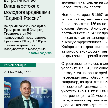
встретился во
значения и направлен на с
Владивостоке с
исполнительной власти.
молодогвардейцами
Немного истории. В 1997 го
"Единой России"
который объединил несколь
было проложено 156 км по т
Во время рабочей поездки в
стороны Ванино. В ноябре 
Приморский край Зампред
протяженностью 347 км про
Правительства РФ –
проезд для автотранспорта
полномочный представитель
Президента РФ в ДФО Юрий
высокую эффективность, и 
Трутнев встретился во
Хабаровского края приняло
Владивостоке с молодежью.
автомобильной дороги трет
статьи раздела
покрытием и шириной полос
Строительство велось в сл
Регион сегодня
условиях. Из 328,3 км общ
28 Мая 2026, 14:14
приходится на горные хреб
пересекает реку Гобилли, к
Например, на протяжении 5
пересечений, множество по
участках 127-138 км и 138-
построено целых 11 мосто
переделывать чертежи под 
дороги оказалось дешевле 