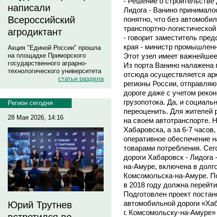
- Решение о строительстве
написали
Лидога - Ванино принималос
Всероссийский
понятно, что без автомоби
транспортно-логистической
агродиктант
- говорит заместитель пре
края - министр промышлен
Акция "Единой России" прошла
Этот узел имеет важнейшее
на площадке Приморского
государственного аграрно-
Из порта Ванино налажена 
технологического университета
отсюда осуществляется арк
статьи раздела
регионы России, отправляю
дороге даже с учетом рекон
грузопотока. Да, и социаль
Регион сегодня
переоценить. Для жителей 
28 Мая 2026, 14:16
на своем автотранспорте. Н
Хабаровска, а за 6-7 часов
оперативное обеспечение 
товарами потребления. Сег
дороги Хабаровск - Лидога
на-Амуре, включена в долго
Комсомольска-на-Амуре. По
в 2018 году должна перейт
Подготовлен проект постан
автомобильной дороги «Хаб
Юрий Трутнев
г. Комсомольску-на-Амуре»