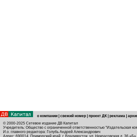
о компании
|
свежий номер
|
проект ДК
|
реклама
|
архи
© 2000-2025 Сетевое издание ДВ Капитал
Учредитель: Общество с ограниченной ответственностью "Издательская ко
И.о. главного редактора: Голубь Андрей Александрович
Адрес: 690014, Приморский край, г. Владивосток, ул. Некрасовская д. 36 «Б»