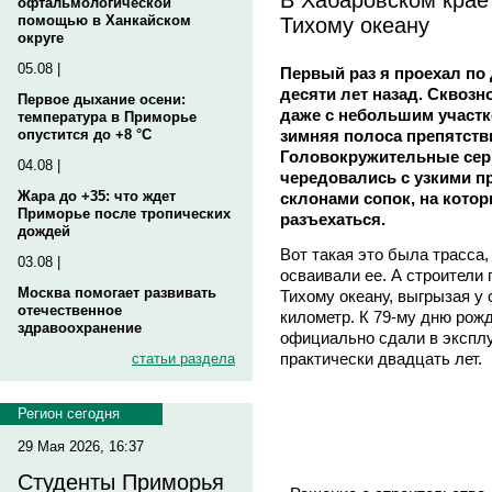
офтальмологической
Тихому океану
помощью в Ханкайском
округе
05.08 |
Первый раз я проехал по
десяти лет назад. Сквозн
Первое дыхание осени:
даже с небольшим участк
температура в Приморье
зимняя полоса препятств
опустится до +8 °C
Головокружительные сер
04.08 |
чередовались с узкими п
Жара до +35: что ждет
склонами сопок, на кото
Приморье после тропических
разъехаться.
дождей
Вот такая это была трасса,
03.08 |
осваивали ее. А строители 
Москва помогает развивать
Тихому океану, выгрызая у 
отечественное
километр. К 79-му дню рож
здравоохранение
официально сдали в эксплу
практически двадцать лет.
статьи раздела
Регион сегодня
29 Мая 2026, 16:37
Студенты Приморья