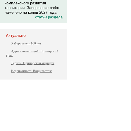
комплексного развития
территории. Завершение работ
намечено на конец 2027 года.
статьи раздела
Актуально
Хабаровску - 160 лет
Адреса инвестиций. Приморский
край
Туризм: Приморский маршрут
Недвижимость Владивостока