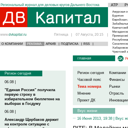
Региональный журнал для деловых кругов Дальнего Востока
АТР
Р
Амурская о
Бурятия
Еврейская 
Забайкаль
Камчатский
Магаданска
www.
dvkapital.ru
Пятница
|
07 Августа, 20:15
|
Приморски
Республика
О КОМПАНИИ
РЕКЛАМА
АРХИВ
|
ПОДПИСКА
|
RSS
|
Сахалинска
Хабаровски
Чукотский 
главная
Р
Регион сегодня
Компании
Регион сегодня
Часовой пояс
Финансы
06.08 |
Тема номера
Рынки
"Единая Россия" получила
Мнение
Отрасль
первую строку в
избирательном бюллетене на
Проект ДК
Инновации
выборах в Госдуму
Вкус жизни
06.08 |
16 Июня 2013, 19:38 |
Вкус ж
Александр Щербаков держит
на контроле ситуацию с
PITE: В Малайзии м