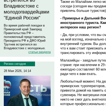
встретился во
Также из Малайзии легко м
Владивостоке с
соседи (сегодня мы продвиг
привлечь больше туристов)
молодогвардейцами
"Единой России"
- Приморье и Дальний Во
иностранного туриста. Ка
Во время рабочей поездки в
интересен наш регион?
Приморский край Зампред
Правительства РФ –
- Да, при условии, что вы 
полномочный представитель
на мой взгляд, изначально 
Президента РФ в ДФО Юрий
внутренний туризм. Вы дол
Трутнев встретился во
что к вам стоит приезжать 
Владивостоке с молодежью.
статьи раздела
транслировать эту информ
Малазийцы - заядлые путеш
Регион сегодня
стране: при населении в 29
ежегодно составляет 60 мл
28 Мая 2026, 14:14
ради чего к вам ехать.
Любопытный момент. На де
приморских туроператоров, 
привезти домой на память 
сувенира. Не матрешки-лож
никто не смог дать внятног
которые профессионально 