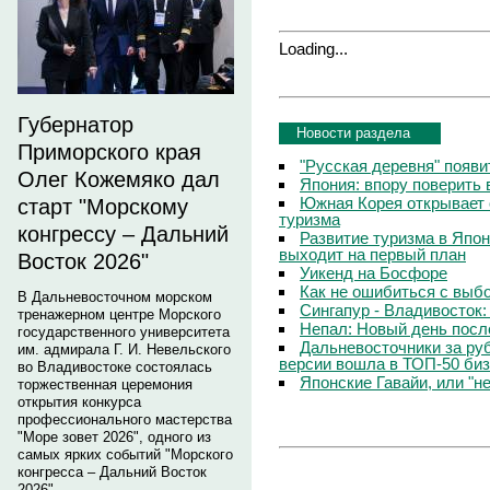
Loading...
Губернатор
Новости раздела
Приморского края
"Русская деревня" появи
Олег Кожемяко дал
Япония: впору поверить 
Южная Корея открывает 
старт "Морскому
туризма
конгрессу – Дальний
Развитие туризма в Япо
выходит на первый план
Восток 2026"
Уикенд на Босфоре
Как не ошибиться с выб
В Дальневосточном морском
Сингапур - Владивосток:
тренажерном центре Морского
Непал: Новый день посл
государственного университета
Дальневосточники за ру
им. адмирала Г. И. Невельского
версии вошла в ТОП-50 биз
во Владивостоке состоялась
Японские Гавайи, или "н
торжественная церемония
открытия конкурса
профессионального мастерства
"Море зовет 2026", одного из
самых ярких событий "Морского
конгресса – Дальний Восток
2026".