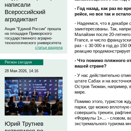
написали
- Год назад, как раз во в
Всероссийский
рейсе, но все так и остало
агродиктант
- Надеемся, что в декабре 
заинтересованы. Так, напр
Акция "Единой России" прошла
на площадке Приморского
Малайзии после 20-летнего
государственного аграрно-
France, и число французски
технологического университета
раз - с 30 000 в год до 150
статьи раздела
реакцию продемонстрирует 
- Что помимо пляжного о
Регион сегодня
вашей стране?
28 Мая 2026, 14:16
- У нас действительно отме
штате Сабах и на восточно
Остров Тиоман, например, 
мире.
Помимо этого, туристов ж
парки, где можно вплотную 
совершить трекиги, рафтинг
«Формулы 1»… - словом, ва
Юрий Трутнев
экстремального туризма мн