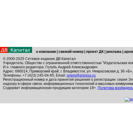
о компании
|
свежий номер
|
проект ДК
|
реклама
|
архи
© 2000-2025 Сетевое издание ДВ Капитал
Учредитель: Общество с ограниченной ответственностью "Издательская ко
И.о. главного редактора: Голубь Андрей Александрович
Адрес: 690014, Приморский край, г. Владивосток, ул. Некрасовская д. 36 «Б»
Телефоны: +7 (423) 245-04-85; Email:
priem@zrpress.ru
Регистрационный номер и дата принятия решения о регистрации: серия Эл
надзору в сфере связи, информационных технологий и массовых коммуник
Содержит информационную продукцию категории 18+.
Политика конфиден