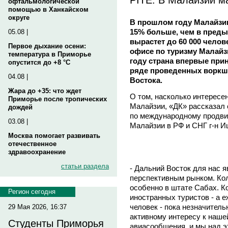
офтальмологической
помощью в Ханкайском
округе
В прошлом году Малайзию 
15% больше, чем в преды
05.08 |
вырастет до 60 000 челов
Первое дыхание осени:
офисе по туризму Малайзии
температура в Приморье
году страна впервые прин
опустится до +8 °C
ряде проведенных воркш
04.08 |
Востока.
Жара до +35: что ждет
О том, насколько интересе
Приморье после тропических
Малайзии, «ДК» рассказал 
дождей
по международному продви
03.08 |
Малайзии в РФ и СНГ г-н
Москва помогает развивать
отечественное
здравоохранение
статьи раздела
- Дальний Восток для нас я
перспективным рынком. Коли
особенно в штате Сабах. К
Регион сегодня
иностранных туристов - а 
человек - пока незначитель
29 Мая 2026, 16:37
активному интересу к наше
Студенты Приморья
авиасообщения, и мы над э