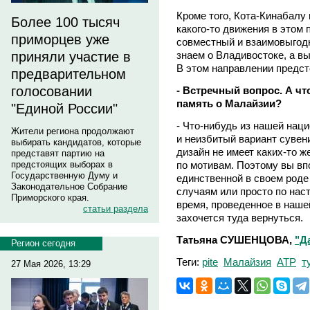
Кроме того, Кота-Кинабалу 
Более 100 тысяч
какого-то движения в этом 
приморцев уже
совместный и взаимовыгодн
знаем о Владивостоке, а вы,
приняли участие в
В этом направлении предст
предварительном
голосовании
- Встречный вопрос. А чт
память о Малайзии?
"Единой России"
- Что-нибудь из нашей нац
Жители региона продолжают
и неизбитый вариант сувен
выбирать кандидатов, которые
дизайн не имеет каких-то ж
представят партию на
по мотивам. Поэтому вы вп
предстоящих выборах в
Государственную Думу и
единственной в своем роде
Законодательное Собрание
случаям или просто по нас
Приморского края.
время, проведенное в наше
статьи раздела
захочется туда вернуться.
Татьяна СУШЕНЦОВА,
"Д
Регион сегодня
Теги:
pite
Малайзия
АТР
т
27 Мая 2026, 13:29