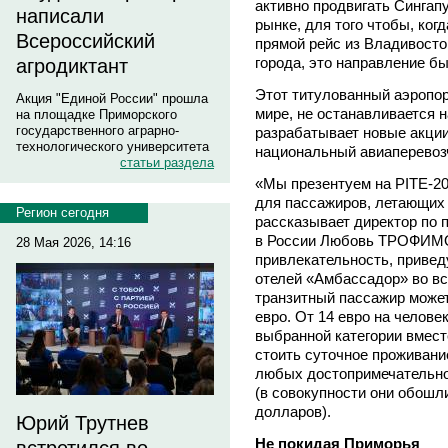
активно продвигать Сингапу
написали
рынке, для того чтобы, ког
Всероссийский
прямой рейс из Владивосто
города, это направление 
агродиктант
Этот титулованный аэропор
Акция "Единой России" прошла
мире, не останавливается н
на площадке Приморского
государственного аграрно-
разрабатывает новые акции
технологического университета
национальный авиаперевозчи
статьи раздела
«Мы презентуем на PITE-20
для пассажиров, летающих
Регион сегодня
рассказывает директор по п
в России Любовь ТРОФИМОВ
28 Мая 2026, 14:16
привлекательность, привед
отелей «Амбассадор» во вс
транзитный пассажир может 
евро. От 14 евро на челове
выбранной категории вместе
стоить суточное проживани
любых достопримечательно
(в совокупности они обошл
долларов).
Юрий Трутнев
Не покидая Приморья