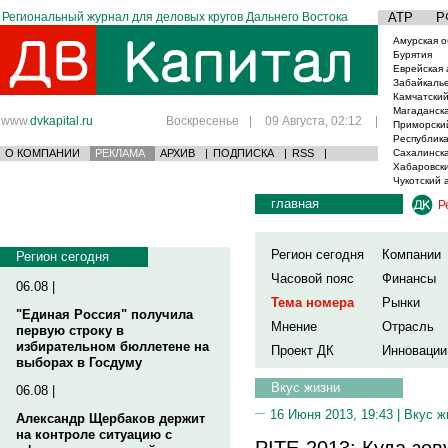
Региональный журнал для деловых кругов Дальнего Востока
АТР
Р
Амурская о
Бурятия
Еврейская 
Забайкаль
Камчатский
Магаданска
www.
dvkapital.ru
Воскресенье
|
09 Августа, 02:12
|
Приморски
Республика
О КОМПАНИИ
РЕКЛАМА
АРХИВ
|
ПОДПИСКА
|
RSS
|
Сахалинска
Хабаровски
Чукотский 
главная
Р
Регион сегодня
Компании
Регион сегодня
Часовой пояс
Финансы
06.08 |
Тема номера
Рынки
"Единая Россия" получила
Мнение
Отрасль
первую строку в
избирательном бюллетене на
Проект ДК
Инновации
выборах в Госдуму
Вкус жизни
06.08 |
16 Июня 2013, 19:43 |
Вкус ж
Александр Щербаков держит
на контроле ситуацию с
PITE-2013: Куда зов