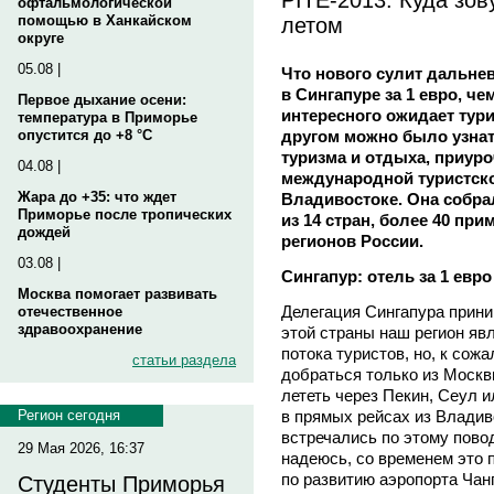
офтальмологической
летом
помощью в Ханкайском
округе
05.08 |
Что нового сулит дальне
в Сингапуре за 1 евро, че
Первое дыхание осени:
интересного ожидает тури
температура в Приморье
другом можно было узна
опустится до +8 °C
туризма и отдыха, приуро
04.08 |
международной туристско
Жара до +35: что ждет
Владивостоке. Она собра
Приморье после тропических
из 14 стран, более 40 при
дождей
регионов России.
03.08 |
Сингапур: отель за 1 евро
Москва помогает развивать
Делегация Сингапура прини
отечественное
здравоохранение
этой страны наш регион яв
потока туристов, но, к сож
статьи раздела
добраться только из Моск
лететь через Пекин, Сеул 
в прямых рейсах из Владив
Регион сегодня
встречались по этому пово
29 Мая 2026, 16:37
надеюсь, со временем это 
по развитию аэропорта Чан
Студенты Приморья