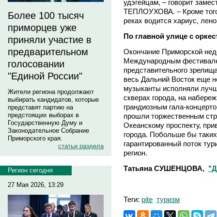
удэгейцам, – говорит заме
ТЕПЛОУХОВА. – Кроме того,
Более 100 тысяч
реках водится хариус, лено
приморцев уже
По главной улице с оркес
приняли участие в
предварительном
Окончание Приморской неде
Международным фестивалем
голосовании
представительного зрелища
"Единой России"
весь Дальний Восток еще н
музыканты исполняли лучш
Жители региона продолжают
скверах города, на набере
выбирать кандидатов, которые
грандиозным гала-концерто
представят партию на
предстоящих выборах в
прошли торжественным стр
Государственную Думу и
Океанскому проспекту, прив
Законодательное Собрание
города. Побольше бы таких
Приморского края.
гарантированный поток тури
статьи раздела
регион.
Татьяна СУШЕНЦОВА,
"Д
Регион сегодня
27 Мая 2026, 13:29
Теги:
pite
туризм