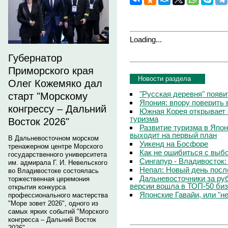
Loading...
Губернатор
Приморского края
Новости раздела
Олег Кожемяко дал
"Русская деревня" появи
старт "Морскому
Япония: впору поверить 
конгрессу – Дальний
Южная Корея открывает 
туризма
Восток 2026"
Развитие туризма в Япо
выходит на первый план
В Дальневосточном морском
Уикенд на Босфоре
тренажерном центре Морского
Как не ошибиться с выб
государственного университета
Сингапур - Владивосток:
им. адмирала Г. И. Невельского
Непал: Новый день посл
во Владивостоке состоялась
Дальневосточники за ру
торжественная церемония
версии вошла в ТОП-50 биз
открытия конкурса
Японские Гавайи, или "н
профессионального мастерства
"Море зовет 2026", одного из
самых ярких событий "Морского
конгресса – Дальний Восток
2026".