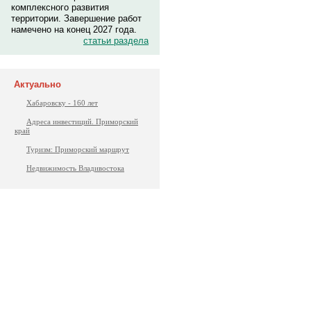
комплексного развития
территории. Завершение работ
намечено на конец 2027 года.
статьи раздела
Актуально
Хабаровску - 160 лет
Адреса инвестиций. Приморский
край
Туризм: Приморский маршрут
Недвижимость Владивостока