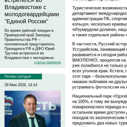
встретился во
Владивостоке с
Туристические возможност
департамент международно
молодогвардейцами
администрации ПК, спорти
"Единой России"
кольцо», несколько краевы
«Изумрудная долина», наци
Во время рабочей поездки в
а также отдельные районы 
Приморский край Зампред
Правительства РФ –
В частности, Русский исто
полномочный представитель
Президента РФ в ДФО Юрий
Уссурийском, занимающий п
Трутнев встретился во
развивается и сегодня рабо
Владивостоке с молодежью.
ВАКУЛЕНКО, процентов на 
статьи раздела
уже полюбился не только у
всех уголков края. Кстати,
этот парк – безалкогольная
Регион сегодня
никаких поблажек ни друзь
28 Мая 2026, 14:14
устраивать фотосессии на
Национальный парк «Удэгей
на 100%, к тому же вынужд
пожароопасного периода и н
остальное время доступен
походов по экологическим 
предложить два новых тура 