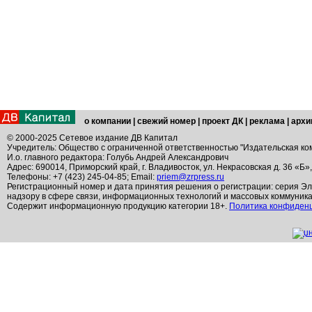
о компании
|
свежий номер
|
проект ДК
|
реклама
|
архи
© 2000-2025 Сетевое издание ДВ Капитал
Учредитель: Общество с ограниченной ответственностью "Издательская ко
И.о. главного редактора: Голубь Андрей Александрович
Адрес: 690014, Приморский край, г. Владивосток, ул. Некрасовская д. 36 «Б»
Телефоны: +7 (423) 245-04-85; Email:
priem@zrpress.ru
Регистрационный номер и дата принятия решения о регистрации: серия Эл
надзору в сфере связи, информационных технологий и массовых коммуник
Содержит информационную продукцию категории 18+.
Политика конфиден