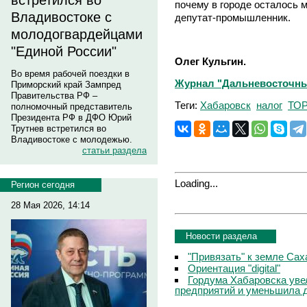
встретился во
почему в городе осталось 
Владивостоке с
депутат-промышленник.
молодогвардейцами
"Единой России"
Олег Кульгин.
Во время рабочей поездки в
Журнал "Дальневосточны
Приморский край Зампред
Правительства РФ –
Теги:
Хабаровск
налог
ТО
полномочный представитель
Президента РФ в ДФО Юрий
Трутнев встретился во
Владивостоке с молодежью.
статьи раздела
Loading...
Регион сегодня
28 Мая 2026, 14:14
Новости раздела
"Привязать" к земле Сах
Ориентация "digital"
Гордума Хабаровска уве
предприятий и уменьшила 