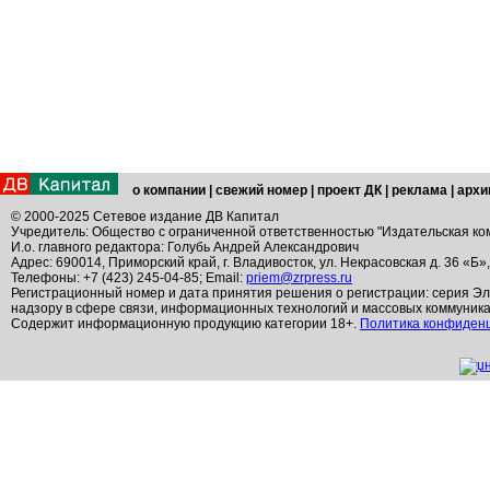
о компании
|
свежий номер
|
проект ДК
|
реклама
|
архи
© 2000-2025 Сетевое издание ДВ Капитал
Учредитель: Общество с ограниченной ответственностью "Издательская ко
И.о. главного редактора: Голубь Андрей Александрович
Адрес: 690014, Приморский край, г. Владивосток, ул. Некрасовская д. 36 «Б»
Телефоны: +7 (423) 245-04-85; Email:
priem@zrpress.ru
Регистрационный номер и дата принятия решения о регистрации: серия Эл
надзору в сфере связи, информационных технологий и массовых коммуник
Содержит информационную продукцию категории 18+.
Политика конфиден