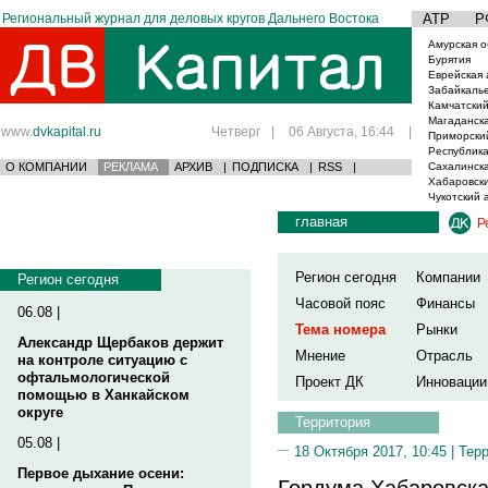
Региональный журнал для деловых кругов Дальнего Востока
АТР
Р
Амурская о
Бурятия
Еврейская 
Забайкаль
Камчатский
Магаданска
www.
dvkapital.ru
Четверг
|
06 Августа, 16:44
|
Приморски
Республика
О КОМПАНИИ
РЕКЛАМА
АРХИВ
|
ПОДПИСКА
|
RSS
|
Сахалинска
Хабаровски
Чукотский 
главная
Р
Регион сегодня
Компании
Регион сегодня
Часовой пояс
Финансы
06.08 |
Тема номера
Рынки
Александр Щербаков держит
Мнение
Отрасль
на контроле ситуацию с
офтальмологической
Проект ДК
Инновации
помощью в Ханкайском
округе
Территория
05.08 |
18 Октября 2017, 10:45 |
Тер
Первое дыхание осени:
Гордума Хабаровска