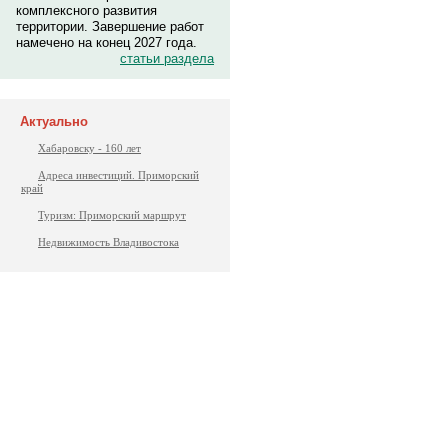
комплексного развития
территории. Завершение работ
намечено на конец 2027 года.
статьи раздела
Актуально
Хабаровску - 160 лет
Адреса инвестиций. Приморский
край
Туризм: Приморский маршрут
Недвижимость Владивостока