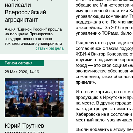
написали
обращение Министерства и
имущественной политики Ха
Всероссийский
управляющим компаниям ТО
агродиктант
поддержала его. По мнению
о «копейках». За 2016 год
Акция "Единой России" прошла
управлению ТОРами, было п
на площадке Приморского
государственного аграрно-
Ряд депутатов-руководител
технологического университета
согласились с таким подхо
статьи раздела
ЖБИ-4 Виктор Коновалов от
другими городами не коррек
Регион сегодня
город — это своя социальна
экономические обоснования 
28 Мая 2026, 14:16
сожалению, таких обоснова
привели».
Итоговая картина, по его м
продукцию в Иркутске и при
на месте. В других городах 
на кадастровую стоимость 
Хабаровске не в состоянии
местный налог увеличиваетс
Юрий Трутнев
«Если добавить к этому пе