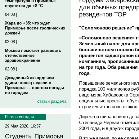
температура в Приморье
для обычных предпр
опустится до +8 °C
резидентов ТОР
04.08 |
Жара до +35: что ждет
"Соломоново решение" п
Приморье после тропических
дождей
«Соломоново решение» пр
03.08 |
Земельный налог для пр
большинством голосов был
Москва помогает развивать
процентов кадастровой с
отечественное
здравоохранение
компаниям, прописанным 
на три года. Оба решения 
02.08 |
года.
Дождливый аккорд: чем
Повышение земельного нало
удивит конец недели в
Приморье — прогноз погоды
порядка 100 миллионов руб
по городам
вице-мэра Хабаровска Серг
социальные проекты: обуст
статьи раздела
строительство новых школ.
Директор финансового деп
Регион сегодня
Степанида Черная отметила
29 Мая 2026, 16:37
2004 года, и в других город
Студенты Приморья
В то же время, по ее слова