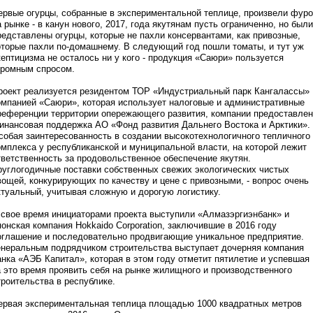
ервые огурцы, собранные в экспериментальной теплице, произвели фур
а рынке - в канун нового, 2017, года якутянам пусть ограниченно, но были
редставлены огурцы, которые не пахли консервантами, как привозные,
оторые пахли по-домашнему. В следующий год пошли томаты, и тут уж
кептицизма не осталось ни у кого - продукция «Саюри» пользуется
громным спросом.
роект реализуется резидентом ТОР «Индустриальный парк Кангалассы»
омпанией «Саюри», которая использует налоговые и административные
референции территории опережающего развития, компании предоставле
инансовая поддержка АО «Фонд развития Дальнего Востока и Арктики».
собая заинтересованность в создании высокотехнологичного тепличного
омплекса у республиканской и муниципальной власти, на которой лежит
тветственность за продовольственное обеспечение якутян.
руглогодичные поставки собственных свежих экологических чистых
вощей, конкурирующих по качеству и цене с привозными, - вопрос очень
ктуальный, учитывая сложную и дорогую логистику.
 свое время инициаторами проекта выступили «Алмазэргиэнбанк» и
понская компания Hokkaido Corporation, заключившие в 2016 году
оглашение и последовательно продвигающие уникальное предприятие.
енеральным подрядчиком строительства выступает дочерняя компания
анка «АЭБ Капитал», которая в этом году отметит пятилетие и успевшая
а это время проявить себя на рынке жилищного и производственного
троительства в республике.
ервая экспериментальная теплица площадью 1000 квадратных метров