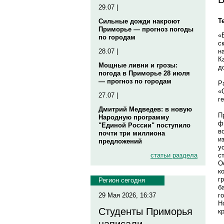
29.07 |
Т
Сильные дожди накроют
Приморье — прогноз погоды
«
по городам
с
н
28.07 |
К
Мощные ливни и грозы:
д
погода в Приморье 28 июля
— прогноз по городам
Р
«
27.07 |
г
Дмитрий Медведев: в новую
П
Народную программу
ф
"Единой России" поступило
в
почти три миллиона
и
предложений
у
с
статьи раздела
О
к
г
Регион сегодня
б
г
29 Мая 2026, 16:37
H
Студенты Приморья
к