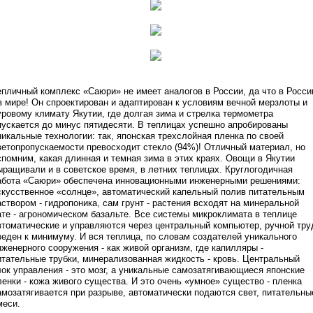
епличный комплекс «Саюри» не имеет аналогов в России, да что в Росси
 в мире! Он спроектирован и адаптирован к условиям вечной мерзлоты и
уровому климату Якутии, где долгая зима и стрелка термометра
пускается до минус пятидесяти. В теплицах успешно апробированы
никальные технологии: так, японская трехслойная пленка по своей
ветопропускаемости превосходит стекло (94%)! Отличный материал, но
спомним, какая длинная и темная зима в этих краях. Овощи в Якутии
ыращивали и в советское время, в летних теплицах. Круглогодичная
абота «Саюри» обеспечена инновационными инженерными решениями:
скусственное «солнце», автоматический капельный полив питательным
аствором - гидропоника, сам грунт - растения всходят на минеральной
ате - агрономическом базальте. Все системы микроклимата в теплице
втоматические и управляются через центральный компьютер, ручной тру
веден к минимуму. И вся теплица, по словам создателей уникального
нженерного сооружения - как живой организм, где капилляры -
итательные трубки, минерализованная жидкость - кровь. Центральный
лок управления - это мозг, а уникальные самозатягивающиеся японские
ленки - кожа живого существа. И это очень «умное» существо - пленка
амозатягивается при разрыве, автоматически подаются свет, питательны
меси.