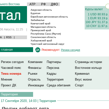
ьнего Востока
АТР
РФ
ДФО
Курсы валют
Амурская область
Бурятия
1 USD
80.93 р.
Еврейская автономная область
1 EUR
93.19 р.
Забайкалье
100 JPY
51.37 р.
Камчатский край
10 CNY
11.97 р.
Магаданская область
06 Августа, 11:25
|
Приморский край
Республика Саха (Якутия)
А
|
RSS
|
Сахалинская область
Хабаровский край
Чукотский автономный округ
главная
Рекомендует:
Регион сегодня
Регион сегодня
Компании
Партнеры
Страницы истории
Часовой пояс
Финансы
Персона
Восточное кольцо
Тема номера
Рынки
Кадры
Криминал
Мнение
Отрасль
Территория
Вкус жизни
Проект ДК
Инновации
Среда обитания
Спорт
Территория
17 Сентября 2020, 14:03 |
Территория
 Якутии добавят лета