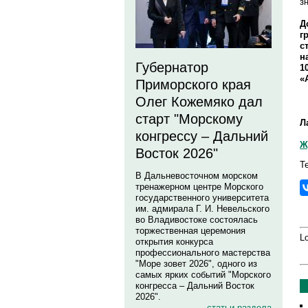
з
Д
г
с
н
Губернатор
1
«
Приморского края
Олег Кожемяко дал
старт "Морскому
Л
конгрессу – Дальний
Ж
Восток 2026"
Т
В Дальневосточном морском
тренажерном центре Морского
государственного университета
им. адмирала Г. И. Невельского
во Владивостоке состоялась
торжественная церемония
Lo
открытия конкурса
профессионального мастерства
"Море зовет 2026", одного из
самых ярких событий "Морского
конгресса – Дальний Восток
2026".
статьи раздела