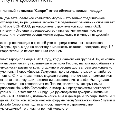
епличный комплекс "Саюри" готов обживать новые площади
Вы думаете, сельское хозяйство Якутии - это только традиционное
котоводство, выращивание зерновых в отдельных районах? - спрашивает
ас Игорь БОРИСОВ, руководитель строительной компании «АЭБ
апитал». - Это еще и овощеводство - причем круглогодичное, мы
оказали, что свежие овощи можно выращивать и в минус пятьдесят!»
азговор происходит в третьей уже очереди тепличного комплекса
Саюри», до выхода на проектную мощность осталось построить еще 1,2
ектара теплиц с искусственным солнцем.
роект зародился еще в 2011 году, когда банковская группа АЭБ, основно
инансовый институт крупнейшего региона России, начала прорабатывать
озможности развития круглогодичного овощеводства. Был досконально
зучен опыт Новосибирска, Удмуртии, где эта отрасль развита наиболее
спешно. Считали различные модели теплиц, пленочные, с применением
теклопакетов, изучали технологии выращивания, и выбор был сделан.
становились на технологиях из Японии, носителем которых была
орпорация Hokkaido Corporation, с которыми представители банковской
руппы АЭБ, в том числе и будущие руководители дочерней компании
анка «АЭБ Капитал», познакомились еще в декабре 2015 года. Летом 20
ода на Восточном экономическом форуме республиканский банк Якутии и
okkaido Corporation подписали соглашение о строительстве
руглогодичной теплицы на вечной мерзлоте.