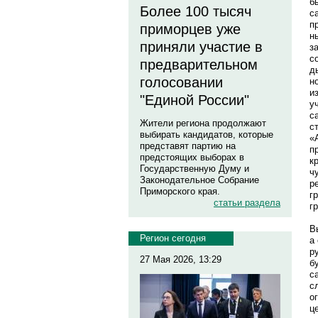
б
Более 100 тысяч
с
п
приморцев уже
н
приняли участие в
з
с
предварительном
д
голосовании
н
и
"Единой России"
у
с
Жители региона продолжают
с
выбирать кандидатов, которые
«
представят партию на
п
предстоящих выборах в
к
Государственную Думу и
ч
Законодательное Собрание
р
Приморского края.
г
статьи раздела
г
В
Регион сегодня
а
р
27 Мая 2026, 13:29
б
с
с
о
ц