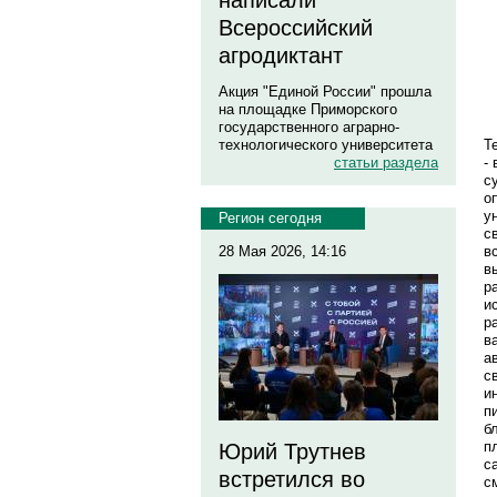
написали
Всероссийский
агродиктант
Акция "Единой России" прошла
на площадке Приморского
государственного аграрно-
Т
технологического университета
-
статьи раздела
с
о
у
Регион сегодня
с
в
28 Мая 2026, 14:16
в
р
и
р
в
а
с
и
п
б
п
Юрий Трутнев
с
встретился во
с