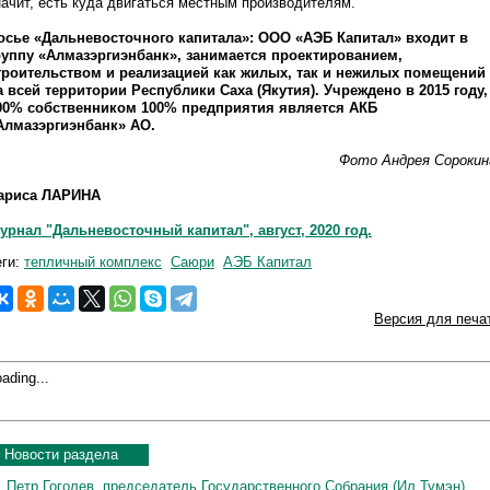
начит, есть куда двигаться местным производителям.
осье «Дальневосточного капитала»: ООО «АЭБ Капитал» входит в
руппу «Алмазэргиэнбанк», занимается проектированием,
троительством и реализацией как жилых, так и нежилых помещений
а всей территории Республики Саха (Якутия). Учреждено в 2015 году,
00% собственником 100% предприятия является АКБ
Алмазэргиэнбанк» АО.
Фото Андрея Сорокин
ариса ЛАРИНА
урнал "Дальневосточный капитал", август, 2020 год.
еги:
тепличный комплекс
Саюри
АЭБ Капитал
Версия для печа
ading...
Новости раздела
Петр Гоголев, председатель Государственного Собрания (Ил Тумэн)