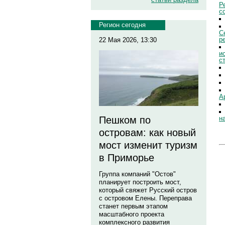
Р
с
Регион сегодня
С
р
22 Мая 2026, 13:30
и
с
А
н
Пешком по
островам: как новый
мост изменит туризм
в Приморье
Группа компаний "Остов"
планирует построить мост,
который свяжет Русский остров
с островом Елены. Переправа
станет первым этапом
масштабного проекта
комплексного развития