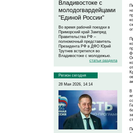
Владивостоке с
П
молодогвардейцами
н
п
"Единой России"
к
с
Во время рабочей поездки в
о
Приморский край Зампред
Правительства РФ –
П
полномочный представитель
к
Президента РФ в ДФО Юрий
п
Трутнев встретился во
ф
Владивостоке с молодежью.
О
статьи раздела
к
о
К
Регион сегодня
о
а
28 Мая 2026, 14:14
В
я
с
Г
б
з
с
П