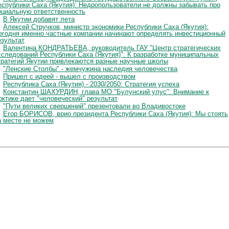
еспублики Саха (Якутия): Недропользователи не должны забывать про
оциальную ответственность
В Якутии добавят лета
Алексей Стручков, министр экономики Республики Саха (Якутия):
егодня именно частные компании начинают определять инвестиционный
езультат
Валентина КОНДРАТЬЕВА, руководитель ГАУ "Центр стратегических
сследований Республики Саха (Якутия)": К разработке муниципальных
тратегий Якутии привлекаются разные научные школы
"Ленские Столбы" - жемчужина наследия человечества
Пришел с идеей - вышел с производством
Республика Саха (Якутия) - 2030/2050: Стратегия успеха
Константин ШАХУРДИН, глава МО "Булунский улус": Внимание к
рктике дает "человеческий" результат
"Пути великих свершений" презентовали во Владивостоке
Егор БОРИСОВ, врио президента Республики Саха (Якутия): Мы стоять
а месте не можем