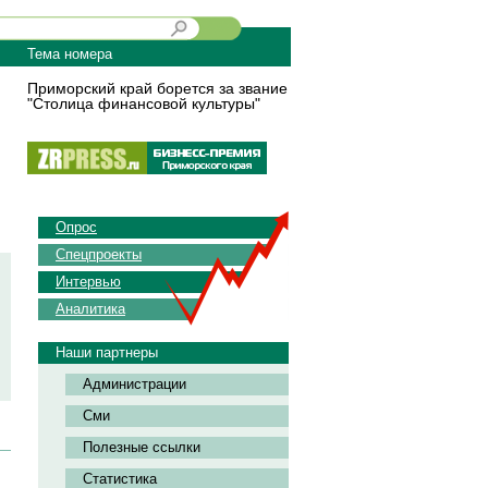
Тема номера
Приморский край борется за звание
"Столица финансовой культуры"
Опрос
Спецпроекты
Интервью
Аналитика
Наши партнеры
Администрации
Сми
Полезные ссылки
Статистика