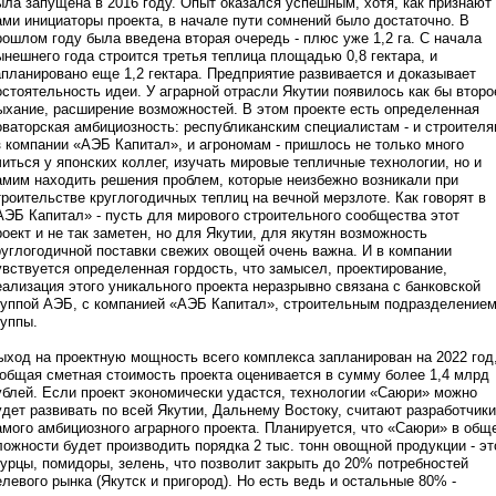
ыла запущена в 2016 году. Опыт оказался успешным, хотя, как признают
ами инициаторы проекта, в начале пути сомнений было достаточно. В
рошлом году была введена вторая очередь - плюс уже 1,2 га. С начала
ынешнего года строится третья теплица площадью 0,8 гектара, и
апланировано еще 1,2 гектара. Предприятие развивается и доказывает
остоятельность идеи. У аграрной отрасли Якутии появилось как бы второ
ыхание, расширение возможностей. В этом проекте есть определенная
оваторская амбициозность: республиканским специалистам - и строител
з компании «АЭБ Капитал», и агрономам - пришлось не только много
читься у японских коллег, изучать мировые тепличные технологии, но и
амим находить решения проблем, которые неизбежно возникали при
троительстве круглогодичных теплиц на вечной мерзлоте. Как говорят в
АЭБ Капитал» - пусть для мирового строительного сообщества этот
роект и не так заметен, но для Якутии, для якутян возможность
руглогодичной поставки свежих овощей очень важна. И в компании
увствуется определенная гордость, что замысел, проектирование,
еализация этого уникального проекта неразрывно связана с банковской
руппой АЭБ, с компанией «АЭБ Капитал», строительным подразделение
руппы.
ыход на проектную мощность всего комплекса запланирован на 2022 год
 общая сметная стоимость проекта оценивается в сумму более 1,4 млрд
ублей. Если проект экономически удастся, технологии «Саюри» можно
удет развивать по всей Якутии, Дальнему Востоку, считают разработчики
амого амбициозного аграрного проекта. Планируется, что «Саюри» в общ
ложности будет производить порядка 2 тыс. тонн овощной продукции - эт
гурцы, помидоры, зелень, что позволит закрыть до 20% потребностей
елевого рынка (Якутск и пригород). Но есть ведь и остальные 80% -