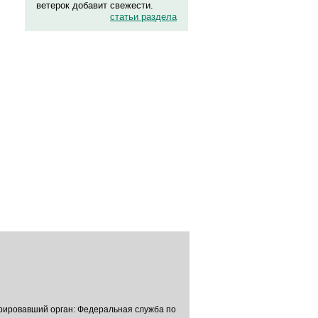
ветерок добавит свежести.
статьи раздела
трировавший орган: Федеральная служба по