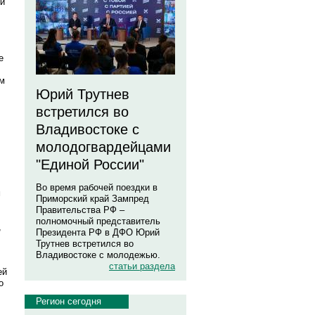
 и
е
ям
Юрий Трутнев
встретился во
Владивостоке с
молодогвардейцами
"Единой России"
Во время рабочей поездки в
м
Приморский край Зампред
Правительства РФ –
полномочный представитель
,
Президента РФ в ДФО Юрий
Трутнев встретился во
Владивостоке с молодежью.
статьи раздела
ей
о
Регион сегодня