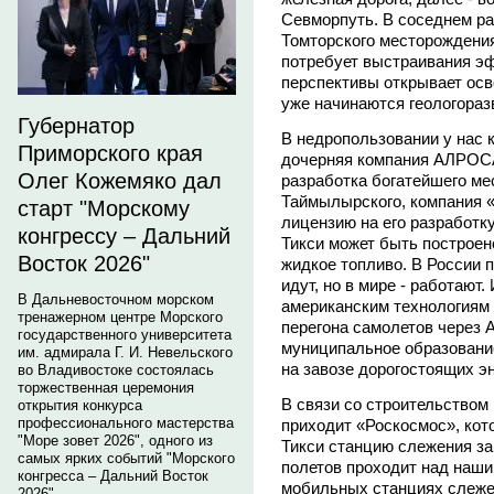
Севморпуть. В соседнем ра
Томторского месторождени
потребует выстраивания э
перспективы открывает осв
уже начинаются геологора
Губернатор
В недропользовании у нас
Приморского края
дочерняя компания АЛРОС
Олег Кожемяко дал
разработка богатейшего ме
Таймылырского, компания 
старт "Морскому
лицензию на его разработк
конгрессу – Дальний
Тикси может быть построен
Восток 2026"
жидкое топливо. В России п
идут, но в мире - работают.
В Дальневосточном морском
американским технологиям 
тренажерном центре Морского
перегона самолетов через А
государственного университета
муниципальное образовани
им. адмирала Г. И. Невельского
на завозе дорогостоящих э
во Владивостоке состоялась
торжественная церемония
В связи со строительством
открытия конкурса
профессионального мастерства
приходит «Роскосмос», кот
"Море зовет 2026", одного из
Тикси станцию слежения за 
самых ярких событий "Морского
полетов проходит над наши
конгресса – Дальний Восток
мобильных станциях слежен
2026".