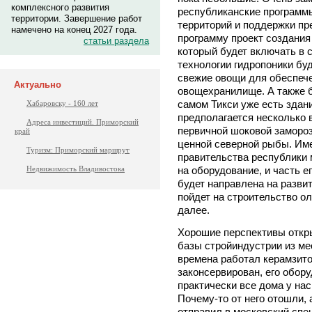
комплексного развития
республиканские программы
территории. Завершение работ
территорий и поддержки пр
намечено на конец 2027 года.
программу проект создания
статьи раздела
который будет включать в с
технологии гидропоники бу
свежие овощи для обеспече
Актуально
овощехранилище. А также б
самом Тикси уже есть здани
Хабаровску - 160 лет
предполагается несколько 
Адреса инвестиций. Приморский
первичной шоковой замороз
край
ценной северной рыбы. Име
Туризм: Приморский маршрут
правительства республики 
на оборудование, и часть е
Недвижимость Владивостока
будет направлена на разви
пойдет на строительство ол
далее.
Хорошие перспективы откр
базы стройиндустрии из мес
времена работал керамзито
законсервирован, его обор
практически все дома у на
Почему-то от него отошли, 
отправил в московский сп