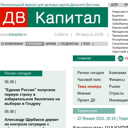
Региональный журнал для деловых кругов Дальнего Востока
АТР
Р
Амурская о
Бурятия
Еврейская 
Забайкаль
Камчатский
Магаданска
www.
dvkapital.ru
Суббота
|
08 Августа, 15:08
|
Приморски
Республика
О КОМПАНИИ
РЕКЛАМА
АРХИВ
|
ПОДПИСКА
|
RSS
|
Сахалинска
Хабаровски
Чукотский 
главная
Р
Регион сегодня
Компании
Регион сегодня
Часовой пояс
Финансы
06.08 |
Тема номера
Рынки
"Единая Россия" получила
Мнение
Отрасль
первую строку в
избирательном бюллетене на
Проект ДК
Инновации
выборах в Госдуму
Территория
06.08 |
22 Января 2016, 16:16 |
Терр
Александр Щербаков держит
на контроле ситуацию с
Константин ШАХУРД