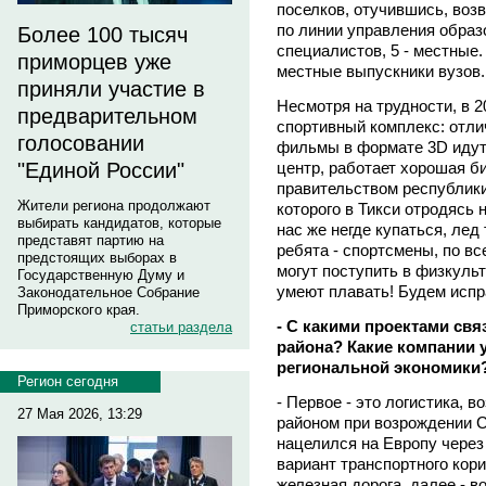
поселков, отучившись, воз
по линии управления образ
Более 100 тысяч
специалистов, 5 - местные
приморцев уже
местные выпускники вузов.
приняли участие в
Несмотря на трудности, в 2
предварительном
спортивный комплекс: отли
голосовании
фильмы в формате 3D идут
центр, работает хорошая б
"Единой России"
правительством республики
Жители региона продолжают
которого в Тикси отродясь 
выбирать кандидатов, которые
нас же негде купаться, лед
представят партию на
ребята - спортсмены, по вс
предстоящих выборах в
могут поступить в физкульт
Государственную Думу и
умеют плавать! Будем испр
Законодательное Собрание
Приморского края.
- С какими проектами св
статьи раздела
района? Какие компании 
региональной экономики
Регион сегодня
- Первое - это логистика, 
27 Мая 2026, 13:29
районом при возрождении С
нацелился на Европу через
вариант транспортного кор
железная дорога, далее - в