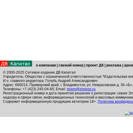
о компании
|
свежий номер
|
проект ДК
|
реклама
|
архи
© 2000-2025 Сетевое издание ДВ Капитал
Учредитель: Общество с ограниченной ответственностью "Издательская ко
И.о. главного редактора: Голубь Андрей Александрович
Адрес: 690014, Приморский край, г. Владивосток, ул. Некрасовская д. 36 «Б»
Телефоны: +7 (423) 245-04-85; Email:
priem@zrpress.ru
Регистрационный номер и дата принятия решения о регистрации: серия Эл
надзору в сфере связи, информационных технологий и массовых коммуник
Содержит информационную продукцию категории 18+.
Политика конфиден