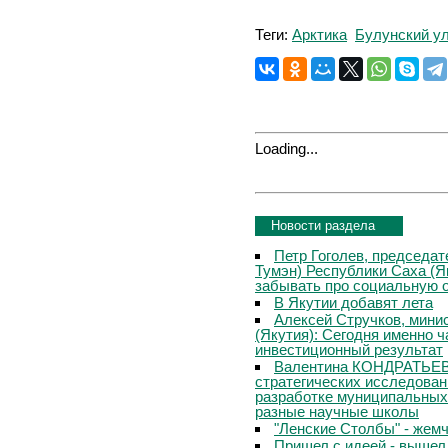
Теги:
Арктика
Булунский у
Loading...
Новости раздела
Петр Гоголев, председат
Тумэн) Республики Саха (Я
забывать про социальную 
В Якутии добавят лета
Алексей Стручков, мини
(Якутия): Сегодня именно 
инвестиционный результат
Валентина КОНДРАТЬЕВА
стратегических исследован
разработке муниципальных
разные научные школы
"Ленские Столбы" - жем
Пришел с идеей - вышел