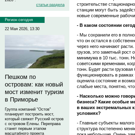
строительстве стационарн
статьи раздела
станции могут быть задейс
новые современные рабочи
Регион сегодня
- В каком состоянии сего
22 Мая 2026, 13:30
- Мы сохранили его в полно
что он остался в собствен
через него начинают расти.
грузов, это заметный рост
минимума в 10 тыс. тонн. Н
советскими временами, когд
тонн. Будет расти грузовая 
функционировать в рамках
Пешком по
оценила состояние и возмож
островам: как новый
слабые места, понятно, что
мост изменит туризм
- Насколько можно говор
в Приморье
бизнеса? Какие особые 
в ваших экстремальных к
Группа компаний "Остов"
условиях?
планирует построить мост,
который свяжет Русский остров
- Главные субъекты малого 
с островом Елены. Переправа
структура постепенно меня
станет первым этапом
масштабного проекта
пока небольшие. Очень зам