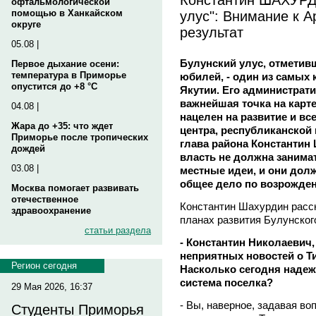
офтальмологической
улус": Внимание к А
помощью в Ханкайском
округе
результат
05.08 |
Булунский улус, отметивш
Первое дыхание осени:
температура в Приморье
юбилей, - один из самых
опустится до +8 °C
Якутии. Его администрати
важнейшая точка на карте
04.08 |
нацелен на развитие и в
Жара до +35: что ждет
центра, республиканской 
Приморье после тропических
глава района Константи
дождей
власть не должна занима
03.08 |
местные идеи, и они дол
общее дело по возрожден
Москва помогает развивать
отечественное
Константин Шахурдин расс
здравоохранение
планах развития Булунского
статьи раздела
- Константин Николаевич
неприятных новостей о Ти
Регион сегодня
Насколько сегодня наде
система поселка?
29 Мая 2026, 16:37
- Вы, наверное, задавая во
Студенты Приморья