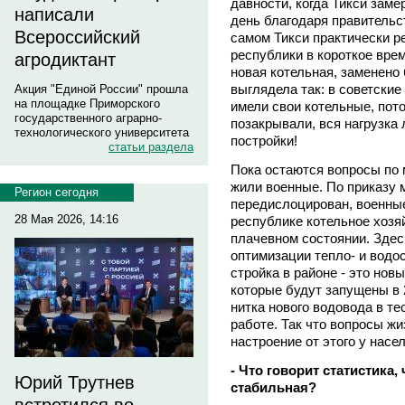
давности, когда Тикси заме
написали
день благодаря правительс
Всероссийский
самом Тикси практически 
республики в короткое врем
агродиктант
новая котельная, заменено 
выглядела так: в советски
Акция "Единой России" прошла
на площадке Приморского
имели свои котельные, пот
государственного аграрно-
позакрывали, вся нагрузка 
технологического университета
постройки!
статьи раздела
Пока остаются вопросы по 
жили военные. По приказу
Регион сегодня
передислоцирован, военные
28 Мая 2026, 14:16
республике котельное хозяй
плачевном состоянии. Здес
оптимизации тепло- и водо
стройка в районе - это нов
которые будут запущены в 2
нитка нового водовода в т
работе. Так что вопросы ж
настроение от этого у насе
- Что говорит статистика
Юрий Трутнев
стабильная?