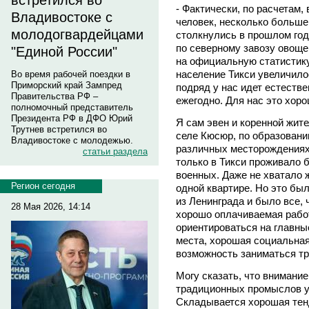
встретился во
- Фактически, по расчетам,
Владивостоке с
человек, несколько больше
молодогвардейцами
столкнулись в прошлом год
по северному завозу овоще
"Единой России"
на официальную статистику
население Тикси увеличилос
Во время рабочей поездки в
Приморский край Зампред
подряд у нас идет естестве
Правительства РФ –
ежегодно. Для нас это хоро
полномочный представитель
Президента РФ в ДФО Юрий
Я сам эвен и коренной жит
Трутнев встретился во
селе Кюсюр, по образовани
Владивостоке с молодежью.
различных месторождениях 
статьи раздела
только в Тикси проживало б
военных. Даже не хватало 
Регион сегодня
одной квартире. Но это был
из Ленинграда и было все,
28 Мая 2026, 14:14
хорошо оплачиваемая работ
ориентироваться на главны
места, хорошая социальная
возможность заниматься т
Могу сказать, что внимание
традиционных промыслов уж
Складывается хорошая тенд