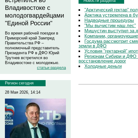
встретился во
Новости раздела
Владивостоке с
"Арктический гектар" по
молодогвардейцами
Арктика устремлена в б
Надводные процедуры
"Единой России"
"Мы вычистим наш лес"
Мишустин выступил за д
Во время рабочей поездки в
Компании, организующие
Приморский край Зампред
Госдума рассмотрит смя
Правительства РФ –
земли в ДФО
полномочный представитель
Условия "гектарной" ипо
Президента РФ в ДФО Юрий
Регионам Сибири и ДФО 
Трутнев встретился во
восстановление дорог
Владивостоке с молодежью.
Холодные деньги
статьи раздела
Регион сегодня
28 Мая 2026, 14:14