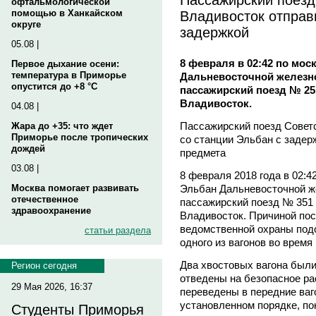
офтальмологической
Владивосток отправ
помощью в Ханкайском
округе
задержкой
05.08 |
8 февраля в 02:42 по мо
Первое дыхание осени:
температура в Приморье
Дальневосточной железн
опустится до +8 °C
пассажирский поезд № 25
Владивосток.
04.08 |
Пассажирский поезд Советс
Жара до +35: что ждет
Приморье после тропических
со станции Эльбан с задерж
дождей
предмета
03.08 |
8 февраля 2018 года в 02:4
Эльбан Дальневосточной ж
Москва помогает развивать
отечественное
пассажирский поезд № 351
здравоохранение
Владивосток. Причиной по
ведомственной охраны подо
статьи раздела
одного из вагонов во время
Два хвостовых вагона были
Регион сегодня
отведены на безопасное р
29 Мая 2026, 16:37
переведены в передние ваг
установленном порядке, по
Студенты Приморья