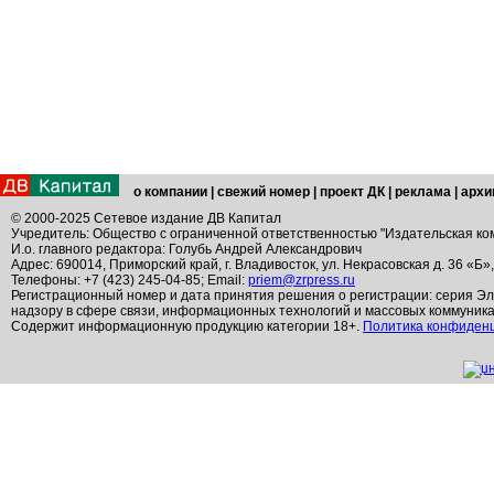
о компании
|
свежий номер
|
проект ДК
|
реклама
|
архи
© 2000-2025 Сетевое издание ДВ Капитал
Учредитель: Общество с ограниченной ответственностью "Издательская ко
И.о. главного редактора: Голубь Андрей Александрович
Адрес: 690014, Приморский край, г. Владивосток, ул. Некрасовская д. 36 «Б»
Телефоны: +7 (423) 245-04-85; Email:
priem@zrpress.ru
Регистрационный номер и дата принятия решения о регистрации: серия Эл
надзору в сфере связи, информационных технологий и массовых коммуник
Содержит информационную продукцию категории 18+.
Политика конфиден