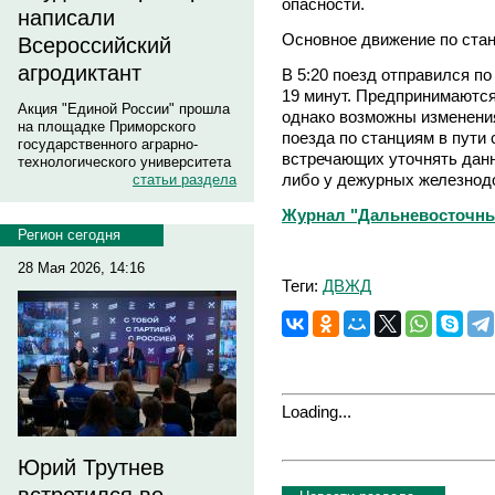
опасности.
написали
Основное движение по стан
Всероссийский
агродиктант
В 5:20 поезд отправился по
19 минут. Предпринимаются
Акция "Единой России" прошла
однако возможны изменени
на площадке Приморского
поезда по станциям в пути
государственного аграрно-
встречающих уточнять дан
технологического университета
либо у дежурных железнод
статьи раздела
Журнал "Дальневосточны
Регион сегодня
28 Мая 2026, 14:16
Теги:
ДВЖД
Loading...
Юрий Трутнев