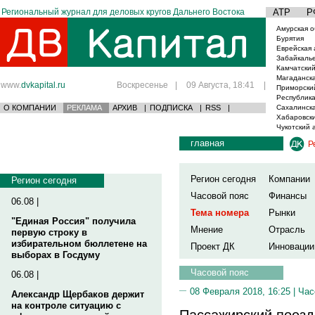
Региональный журнал для деловых кругов Дальнего Востока
АТР
Р
Амурская о
Бурятия
Еврейская 
Забайкаль
Камчатский
Магаданска
www.
dvkapital.ru
Воскресенье
|
09 Августа, 18:41
|
Приморски
Республика
О КОМПАНИИ
РЕКЛАМА
АРХИВ
|
ПОДПИСКА
|
RSS
|
Сахалинска
Хабаровски
Чукотский 
главная
Р
Регион сегодня
Компании
Регион сегодня
Часовой пояс
Финансы
06.08 |
Тема номера
Рынки
"Единая Россия" получила
Мнение
Отрасль
первую строку в
избирательном бюллетене на
Проект ДК
Инновации
выборах в Госдуму
Часовой пояс
06.08 |
08 Февраля 2018, 16:25 |
Час
Александр Щербаков держит
на контроле ситуацию с
Пассажирский поезд