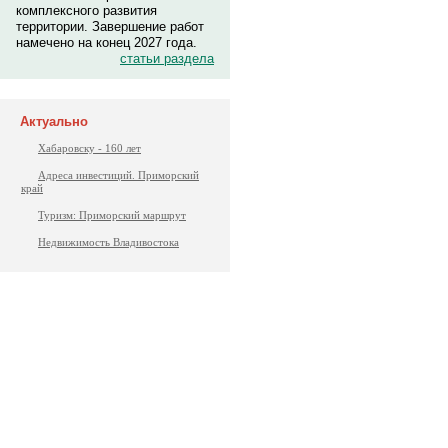
комплексного развития
территории. Завершение работ
намечено на конец 2027 года.
статьи раздела
Актуально
Хабаровску - 160 лет
Адреса инвестиций. Приморский
край
Туризм: Приморский маршрут
Недвижимость Владивостока