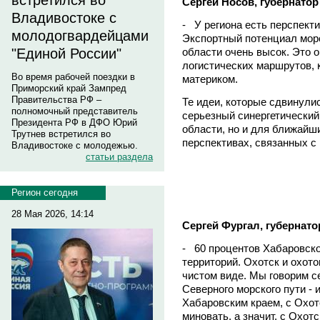
встретился во
Сергей Носов, губернато
Владивостоке с
- У региона есть перспекти
молодогвардейцами
Экспортный потенциал мор
области очень высок. Это 
"Единой России"
логистических маршрутов,
Во время рабочей поездки в
материком.
Приморский край Зампред
Правительства РФ –
Те идеи, которые сдвинулис
полномочный представитель
серьезный синергетический
Президента РФ в ДФО Юрий
области, но и для ближайш
Трутнев встретился во
перспективах, связанных с
Владивостоке с молодежью.
статьи раздела
Регион сегодня
28 Мая 2026, 14:14
Сергей Фургал, губернато
- 60 процентов Хабаровско
территорий. Охотск и охото
чистом виде. Мы говорим с
Северного морского пути - и
Хабаровским краем, с Охот
миновать, а значит, с Охотс