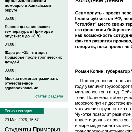
офтальмологической
помощью в Ханкайском
округе
Севморпуть - проект перс
Главы субъектов РФ, не 
05.08 |
"столбят" место своих т
Первое дыхание осени:
его фоне свои бойцовски
температура в Приморье
как возможность сотрудни
опустится до +8 °C
фактор развития производ
04.08 |
говорить, пока проект не 
Жара до +35: что ждет
Приморье после тропических
дождей
03.08 |
Роман Копин, губернатор 
Москва помогает развивать
- Полноценное ис- пользов
отечественное
году увеличит грузооборот 
здравоохранение
миллионов тонн в год. Сей
статьи раздела
тонн. Полномасштабно учас
морского пути и достижени
увеличению грузопотока по
Регион сегодня
Чукотке позволит развити
инвестиционных проектов: 
29 Мая 2026, 16:37
в мире медно-золотых мес
Студенты Приморья
транспортно-логистическог