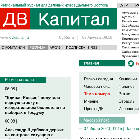
Региональный журнал для деловых кругов Дальнего Востока
АТР
Р
Амурская о
Бурятия
Еврейская 
Забайкаль
Камчатский
Магаданска
www.
dvkapital.ru
Суббота
|
08 Августа, 06:16
|
Приморски
Республика
О КОМПАНИИ
РЕКЛАМА
АРХИВ
|
ПОДПИСКА
|
RSS
|
Сахалинска
Хабаровски
Чукотский 
главная
Р
Регион сегодня
Компании
Регион сегодня
Часовой пояс
Финансы
06.08 |
Тема номера
Рынки
"Единая Россия" получила
Мнение
Отрасль
первую строку в
избирательном бюллетене на
Проект ДК
Инновации
выборах в Госдуму
Часовой пояс
06.08 |
07 Июля 2020, 11:15 |
Часово
Александр Щербаков держит
на контроле ситуацию с
Холодные деньги