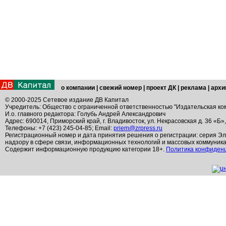
о компании
|
свежий номер
|
проект ДК
|
реклама
|
архи
© 2000-2025 Сетевое издание ДВ Капитал
Учредитель: Общество с ограниченной ответственностью "Издательская ко
И.о. главного редактора: Голубь Андрей Александрович
Адрес: 690014, Приморский край, г. Владивосток, ул. Некрасовская д. 36 «Б»
Телефоны: +7 (423) 245-04-85; Email:
priem@zrpress.ru
Регистрационный номер и дата принятия решения о регистрации: серия Эл
надзору в сфере связи, информационных технологий и массовых коммуник
Содержит информационную продукцию категории 18+.
Политика конфиден