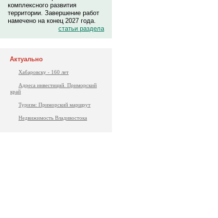
комплексного развития
территории. Завершение работ
намечено на конец 2027 года.
статьи раздела
Актуально
Хабаровску - 160 лет
Адреса инвестиций. Приморский
край
Туризм: Приморский маршрут
Недвижимость Владивостока