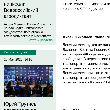
написали
строительство в морском п
хранению СПГ и другие.
Всероссийский
агродиктант
Акция "Единой России" прошла
на площадке Приморского
государственного аграрно-
технологического университета
Айсен Николаев, глава Ре
статьи раздела
Ленский мост нужен не одн
Дальнего Востока России. 
Регион сегодня
территории РФ - круглогод
сообщение. В перспективе
28 Мая 2026, 14:16
транспортные магистрали:
магистрали - с одной сторо
Ленский мост призван ста
транспортным коридором «Ев
Благовещенск - Китай - АТР
Юрий Трутнев