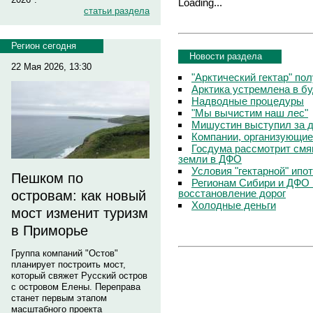
Loading...
статьи раздела
Регион сегодня
Новости раздела
22 Мая 2026, 13:30
"Арктический гектар" по
Арктика устремлена в б
Надводные процедуры
"Мы вычистим наш лес"
Мишустин выступил за д
Компании, организующие
Госдума рассмотрит смя
земли в ДФО
Условия "гектарной" ипо
Пешком по
Регионам Сибири и ДФО 
восстановление дорог
островам: как новый
Холодные деньги
мост изменит туризм
в Приморье
Группа компаний "Остов"
планирует построить мост,
который свяжет Русский остров
с островом Елены. Переправа
станет первым этапом
масштабного проекта