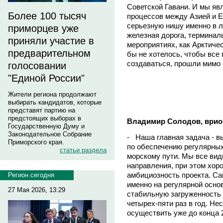
Советской Гавани. И мы я
Более 100 тысяч
процессов между Азией и Е
серьезную нишу именно в л
приморцев уже
железная дорога, терминалы
приняли участие в
мероприятиях, как Арктиче
предварительном
бы не хотелось, чтобы все
создаваться, прошли мимо 
голосовании
"Единой России"
Жители региона продолжают
выбирать кандидатов, которые
представят партию на
предстоящих выборах в
Владимир Солодов, врио 
Государственную Думу и
Законодательное Собрание
- Наша главная задача - в
Приморского края.
по обеспечению регулярных
статьи раздела
морскому пути. Мы все вид
направления, при этом хор
амбициозность проекта. Са
Регион сегодня
именно на регулярной осно
27 Мая 2026, 13:29
стабильную загруженность
четырех-пяти раз в год. Не
осуществить уже до конца 2