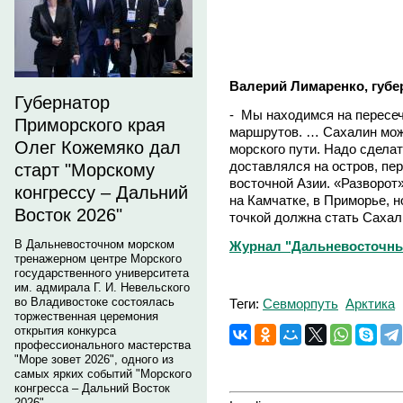
Валерий Лимаренко, губе
Губернатор
- Мы находимся на пересеч
Приморского края
маршрутов. … Сахалин може
Олег Кожемяко дал
морского пути. Надо сделат
доставлялся на остров, пе
старт "Морскому
восточной Азии. «Разворот»
конгрессу – Дальний
на Камчатке, в Приморье, н
Восток 2026"
точкой должна стать Сахал
В Дальневосточном морском
Журнал "Дальневосточный
тренажерном центре Морского
государственного университета
им. адмирала Г. И. Невельского
во Владивостоке состоялась
Теги:
Севморпуть
Арктика
торжественная церемония
открытия конкурса
профессионального мастерства
"Море зовет 2026", одного из
самых ярких событий "Морского
конгресса – Дальний Восток
2026".