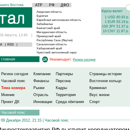
ьнего Востока
АТР
РФ
ДФО
Курсы валют
Амурская область
Бурятия
1 USD
80.93 р.
Еврейская автономная область
1 EUR
93.19 р.
Забайкалье
100 JPY
51.37 р.
Камчатский край
10 CNY
11.97 р.
Магаданская область
06 Августа, 13:40
|
Приморский край
Республика Саха (Якутия)
А
|
RSS
|
Сахалинская область
Хабаровский край
Чукотский автономный округ
главная
Рекомендует:
Регион сегодня
Регион сегодня
Компании
Партнеры
Страницы истории
Часовой пояс
Финансы
Персона
Восточное кольцо
Тема номера
Рынки
Кадры
Криминал
Мнение
Отрасль
Территория
Вкус жизни
Проект ДК
Инновации
Среда обитания
Спорт
Часовой пояс
09 Декабря 2012, 21:15 |
Часовой пояс
инвостокразвития РФ выступит координатором