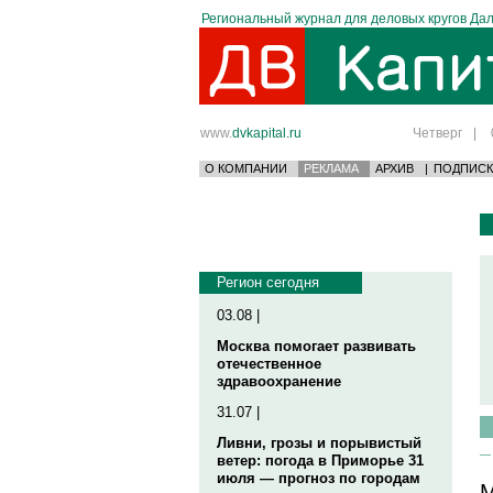
Региональный журнал для деловых кругов Дал
www.
dvkapital.ru
Четверг
|
О КОМПАНИИ
РЕКЛАМА
АРХИВ
|
ПОДПИСК
Регион сегодня
03.08 |
Москва помогает развивать
отечественное
здравоохранение
31.07 |
Ливни, грозы и порывистый
ветер: погода в Приморье 31
июля — прогноз по городам
М