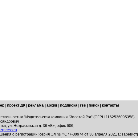
ер
|
проект ДК
|
реклама
|
архив
|
подписка
|
rss
|
поиск
|
контакты
тственностью "Издательская компания "Золотой Рог" (ОГРН 1162536095358)
ксандрович
ток, ул. Некрасовская д. 36 «Б», офис 606;
zrpress.ru
шения о регистрации: серия Эл № ФС77-80974 от 30 апреля 2021 г.; зарегис