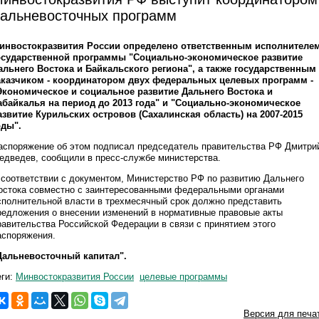
альневосточных программ
инвостокразвития России определено ответственным исполнителе
осударственной программы "Социально-экономическое развитие
альнего Востока и Байкальского региона", а также государственным
аказчиком - координатором двух федеральных целевых программ -
Экономическое и социальное развитие Дальнего Востока и
абайкалья на период до 2013 года" и "Социально-экономическое
азвитие Курильских островов (Сахалинская область) на 2007-2015
оды".
аспоряжение об этом подписал председатель правительства РФ Дмитри
едведев, сообщили в пресс-службе министерства.
 соответствии с документом, Министерство РФ по развитию Дальнего
остока совместно с заинтересованными федеральными органами
сполнительной власти в трехмесячный срок должно представить
редложения о внесении изменений в нормативные правовые акты
равительства Российской Федерации в связи с принятием этого
аспоряжения.
Дальневосточный капитал".
еги:
Минвостокразвития России
целевые программы
Версия для печа