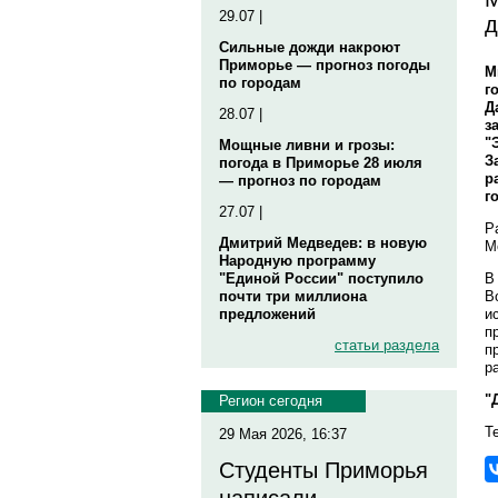
29.07 |
д
Сильные дожди накроют
Приморье — прогноз погоды
М
по городам
г
Д
28.07 |
з
"
Мощные ливни и грозы:
З
погода в Приморье 28 июля
р
— прогноз по городам
г
27.07 |
Р
Дмитрий Медведев: в новую
М
Народную программу
В
"Единой России" поступило
В
почти три миллиона
и
предложений
п
статьи раздела
п
р
"
Регион сегодня
Т
29 Мая 2026, 16:37
Студенты Приморья