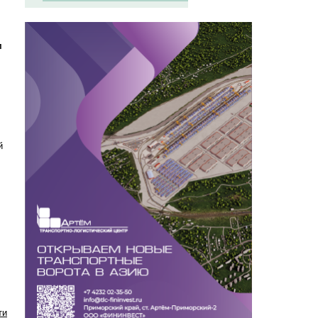
м
й
ти