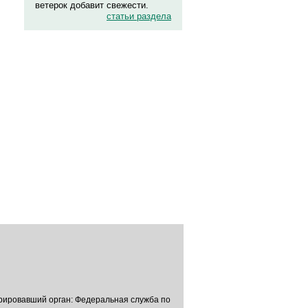
ветерок добавит свежести.
статьи раздела
трировавший орган: Федеральная служба по