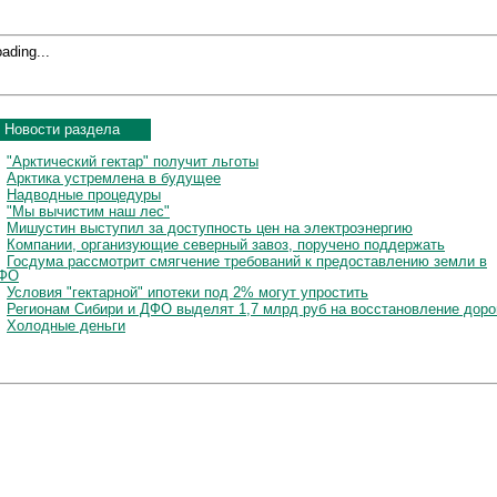
ading...
Новости раздела
"Арктический гектар" получит льготы
Арктика устремлена в будущее
Надводные процедуры
"Мы вычистим наш лес"
Мишустин выступил за доступность цен на электроэнергию
Компании, организующие северный завоз, поручено поддержать
Госдума рассмотрит смягчение требований к предоставлению земли в
ФО
Условия "гектарной" ипотеки под 2% могут упростить
Регионам Сибири и ДФО выделят 1,7 млрд руб на восстановление доро
Холодные деньги