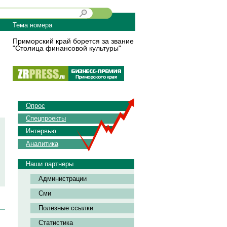
Тема номера
Приморский край борется за звание
"Столица финансовой культуры"
Опрос
Спецпроекты
Интервью
Аналитика
Наши партнеры
Администрации
Сми
Полезные ссылки
Статистика