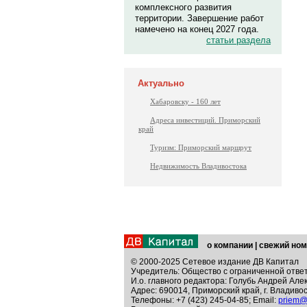
комплексного развития
территории. Завершение работ
намечено на конец 2027 года.
статьи раздела
Актуально
Хабаровску - 160 лет
Адреса инвестиций. Приморский
край
Туризм: Приморский маршрут
Недвижимость Владивостока
о компании
|
свежий ном
© 2000-2025 Сетевое издание ДВ Капитал
Учредитель: Общество с ограниченной отве
И.о. главного редактора: Голубь Андрей Але
Адрес: 690014, Приморский край, г. Владивос
Телефоны: +7 (423) 245-04-85; Email:
priem@