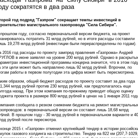
оду сократятся в два раза
торой год подряд "Газпром" сокращает темпы инвестиций в
троительство магистрального газопровода "Сила Сибири".
 прошлом году, согласно первоначальной версии бюджета, на проект
ланировалось потратить 31 млрд рублей, но в итоге расходы составили
ишь 19,278 млрд рублей (инвестиции были перераспределены по годам).
а 2016 год расходы по проекту зампред правления «Газпрома» Андрей
РУГЛОВ в июне заявлял на уровне 200 млрд рублей. Однако в раскрыты
араметрах инвестиционной программы концерна значится, что в этом год
а эти цели может быть направлено лишь 92 млрд рублей. Впрочем, по
тогам работы в первом полугодии эта цифра может быть пересмотрена.
аким образом, общий бюджет расходов по проекту составит за два года
11,344 млрд рублей против 230 млрд рублей, как предполагалось еще
олгода назад. При этом компания по-прежнему приводит общую оценку
юджета проекта в размере 800 млрд рублей в ценах на 1 января 2011 год
омпания сообщила о резком снижении бюджета на ремонт магистральны
азопроводов: в первоначальной версии он составит лишь 18,68 млрд
ублей. В прошлом году - 30 млрд рублей в первоначальном варианте и 4
лрд рублей после пересмотра.
 конце 2015 г. «Газпром» отменил крупнейший тендер в истории российск
акупок газового холдинга на строительство. Тендер на 822 км (207,7-1029