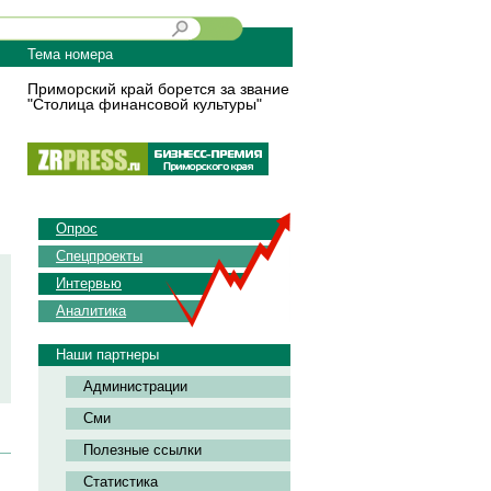
Тема номера
Приморский край борется за звание
"Столица финансовой культуры"
Опрос
Спецпроекты
Интервью
Аналитика
Наши партнеры
Администрации
Сми
Полезные ссылки
Статистика