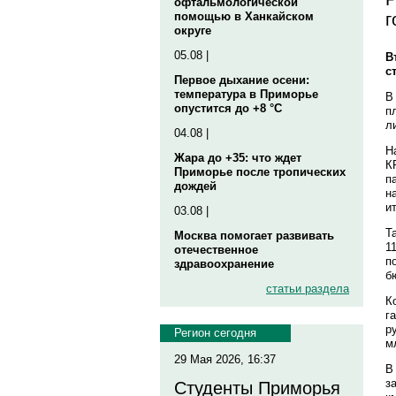
офтальмологической
г
помощью в Ханкайском
округе
05.08 |
В
с
Первое дыхание осени:
температура в Приморье
В
опустится до +8 °C
п
л
04.08 |
Н
Жара до +35: что ждет
К
Приморье после тропических
п
дождей
н
и
03.08 |
Т
Москва помогает развивать
1
отечественное
п
здравоохранение
б
статьи раздела
К
г
р
Регион сегодня
м
29 Мая 2026, 16:37
В
з
Студенты Приморья