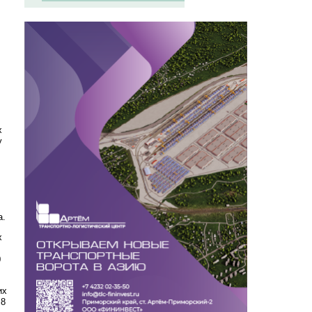
х
у
а.
х
0
их
,8