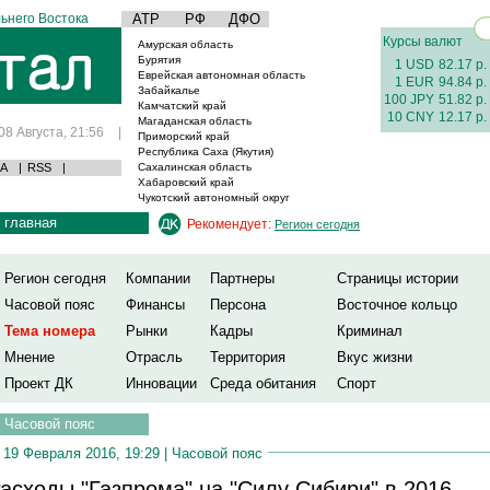
ьнего Востока
АТР
РФ
ДФО
Курсы валют
Амурская область
Бурятия
1 USD
82.17 р.
Еврейская автономная область
1 EUR
94.84 р.
Забайкалье
100 JPY
51.82 р.
Камчатский край
10 CNY
12.17 р.
Магаданская область
08 Августа, 21:56
|
Приморский край
Республика Саха (Якутия)
А
|
RSS
|
Сахалинская область
Хабаровский край
Чукотский автономный округ
главная
Рекомендует:
Регион сегодня
Регион сегодня
Компании
Партнеры
Страницы истории
Часовой пояс
Финансы
Персона
Восточное кольцо
Тема номера
Рынки
Кадры
Криминал
Мнение
Отрасль
Территория
Вкус жизни
Проект ДК
Инновации
Среда обитания
Спорт
Часовой пояс
19 Февраля 2016, 19:29 |
Часовой пояс
асходы "Газпрома" на "Силу Сибири" в 2016