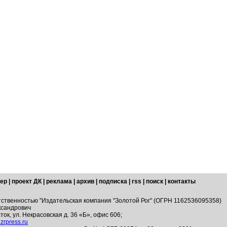
ер
|
проект ДК
|
реклама
|
архив
|
подписка
|
rss
|
поиск
|
контакты
тственностью "Издательская компания "Золотой Рог" (ОГРН 1162536095358)
ксандрович
ток, ул. Некрасовская д. 36 «Б», офис 606;
zrpress.ru