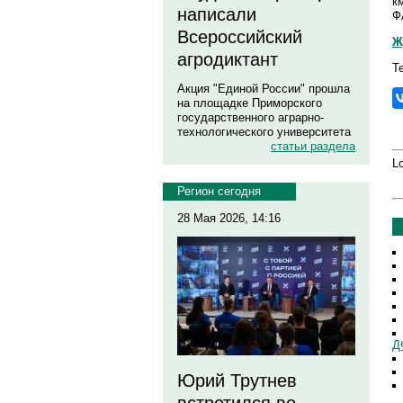
к
написали
Ф
Всероссийский
Ж
агродиктант
Т
Акция "Единой России" прошла
на площадке Приморского
государственного аграрно-
технологического университета
статьи раздела
Lo
Регион сегодня
28 Мая 2026, 14:16
Д
Юрий Трутнев