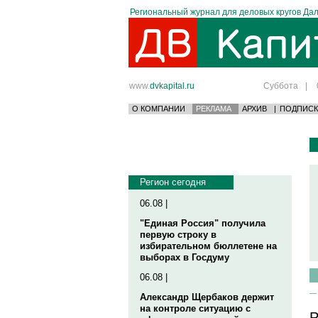
Региональный журнал для деловых кругов Дал
www.
dvkapital.ru
Суббота
|
О КОМПАНИИ
РЕКЛАМА
АРХИВ
|
ПОДПИСК
Регион сегодня
06.08 |
"Единая Россия" получила
первую строку в
избирательном бюллетене на
выборах в Госдуму
06.08 |
Александр Щербаков держит
на контроле ситуацию с
Р