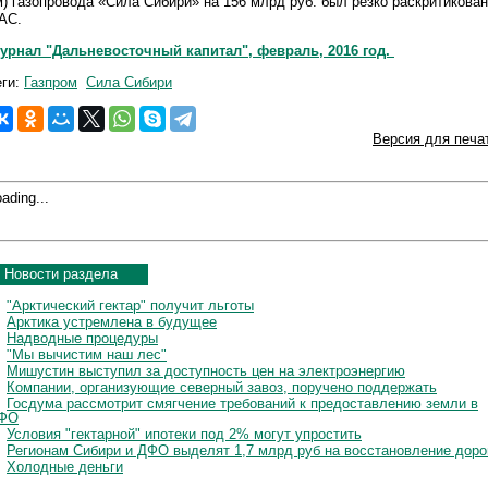
м) газопровода «Сила Сибири» на 156 млрд руб. был резко раскритикован
АС.
урнал "Дальневосточный капитал", февраль, 2016 год.
еги:
Газпром
Сила Сибири
Версия для печа
ading...
Новости раздела
"Арктический гектар" получит льготы
Арктика устремлена в будущее
Надводные процедуры
"Мы вычистим наш лес"
Мишустин выступил за доступность цен на электроэнергию
Компании, организующие северный завоз, поручено поддержать
Госдума рассмотрит смягчение требований к предоставлению земли в
ФО
Условия "гектарной" ипотеки под 2% могут упростить
Регионам Сибири и ДФО выделят 1,7 млрд руб на восстановление доро
Холодные деньги