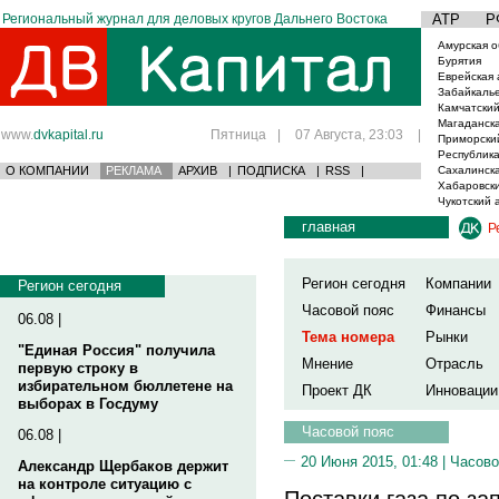
Региональный журнал для деловых кругов Дальнего Востока
АТР
Р
Амурская о
Бурятия
Еврейская 
Забайкаль
Камчатский
Магаданска
www.
dvkapital.ru
Пятница
|
07 Августа, 23:03
|
Приморски
Республика
О КОМПАНИИ
РЕКЛАМА
АРХИВ
|
ПОДПИСКА
|
RSS
|
Сахалинска
Хабаровски
Чукотский 
главная
Р
Регион сегодня
Компании
Регион сегодня
Часовой пояс
Финансы
06.08 |
Тема номера
Рынки
"Единая Россия" получила
Мнение
Отрасль
первую строку в
избирательном бюллетене на
Проект ДК
Инновации
выборах в Госдуму
Часовой пояс
06.08 |
20 Июня 2015, 01:48 |
Часово
Александр Щербаков держит
на контроле ситуацию с
Поставки газа по з