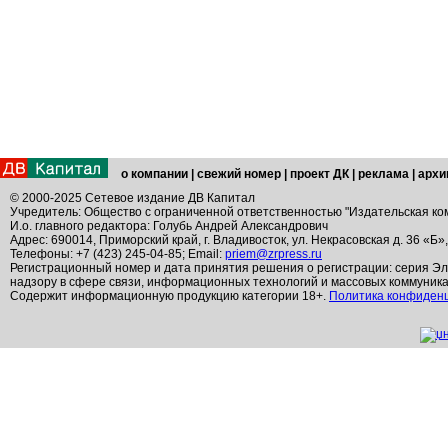
о компании
|
свежий номер
|
проект ДК
|
реклама
|
архи
© 2000-2025 Сетевое издание ДВ Капитал
Учредитель: Общество с ограниченной ответственностью "Издательская ко
И.о. главного редактора: Голубь Андрей Александрович
Адрес: 690014, Приморский край, г. Владивосток, ул. Некрасовская д. 36 «Б»
Телефоны: +7 (423) 245-04-85; Email:
priem@zrpress.ru
Регистрационный номер и дата принятия решения о регистрации: серия Эл
надзору в сфере связи, информационных технологий и массовых коммуник
Содержит информационную продукцию категории 18+.
Политика конфиден