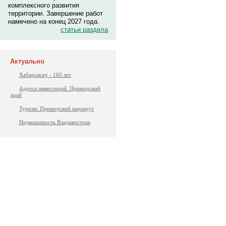
комплексного развития
территории. Завершение работ
намечено на конец 2027 года.
статьи раздела
Актуально
Хабаровску - 160 лет
Адреса инвестиций. Приморский
край
Туризм: Приморский маршрут
Недвижимость Владивостока