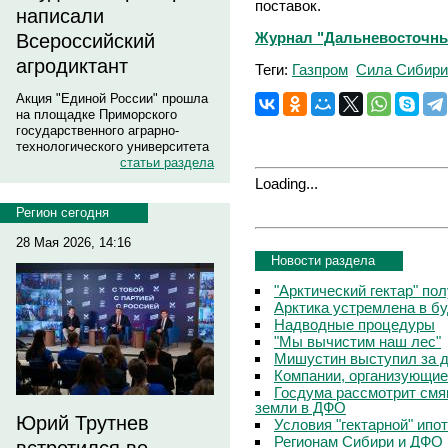
поставок.
написали
Журнал "Дальневосточный
Всероссийский
агродиктант
Теги:
Газпром
Сила Сибири
Акция "Единой России" прошла
на площадке Приморского
государственного аграрно-
технологического университета
статьи раздела
Loading...
Регион сегодня
28 Мая 2026, 14:16
Новости раздела
"Арктический гектар" по
Арктика устремлена в б
Надводные процедуры
"Мы вычистим наш лес"
Мишустин выступил за д
Компании, организующие
Госдума рассмотрит смя
земли в ДФО
Юрий Трутнев
Условия "гектарной" ипо
Регионам Сибири и ДФО 