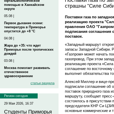
офтальмологической
страшны "Силе Сиби
помощью в Ханкайском
округе
05.08 |
Поставки газа по западн
реализацию проекта "Сил
Первое дыхание осени:
правления ОАО "Газпром
температура в Приморье
подписания соглашения 
опустится до +8 °C
поставок.
04.08 |
«Западный маршрут откроет
Жара до +35: что ждет
запасы Западной Сибири. Р
Приморье после тропических
дождей
«Газпром» может начать пос
газопровод. При этом запа
03.08 |
реализацию проекта «Сила
Москва помогает развивать
соглашение по восточному
отечественное
выполнит обязательства то
здравоохранение
Алексей Миллер и вице-п
статьи раздела
подписали соглашение об 
поставок природного газа и
маршруту, сообщает пресс
Регион сегодня
состоялось в присутствии 
29 Мая 2026, 16:37
председателя КНР Си ЦЗИ
основные коммерческие и 
Студенты Приморья