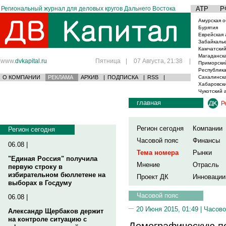
Региональный журнал для деловых кругов Дальнего Востока
АТР
Р
Амурская о
Бурятия
Еврейская 
Забайкаль
Камчатский
Магаданска
www.
dvkapital.ru
Пятница
|
07 Августа, 21:38
|
Приморски
Республика
О КОМПАНИИ
РЕКЛАМА
АРХИВ
|
ПОДПИСКА
|
RSS
|
Сахалинска
Хабаровски
Чукотский 
главная
Р
Регион сегодня
Компании
Регион сегодня
Часовой пояс
Финансы
06.08 |
Тема номера
Рынки
"Единая Россия" получила
Мнение
Отрасль
первую строку в
избирательном бюллетене на
Проект ДК
Инновации
выборах в Госдуму
Часовой пояс
06.08 |
20 Июня 2015, 01:49 |
Часово
Александр Щербаков держит
на контроле ситуацию с
Демографическую по