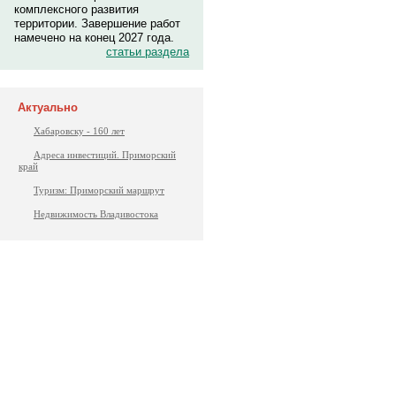
комплексного развития
территории. Завершение работ
намечено на конец 2027 года.
статьи раздела
Актуально
Хабаровску - 160 лет
Адреса инвестиций. Приморский
край
Туризм: Приморский маршрут
Недвижимость Владивостока