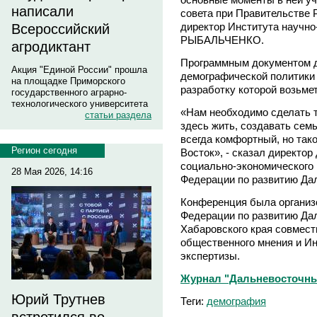
написали
совета при Правительстве 
директор Института научно
Всероссийский
РЫБАЛЬЧЕНКО.
агродиктант
Программным документом д
Акция "Единой России" прошла
демографической политики 
на площадке Приморского
разработку которой возьме
государственного аграрно-
технологического университета
«Нам необходимо сделать т
статьи раздела
здесь жить, создавать семь
всегда комфортный, но так
Регион сегодня
Восток», - сказал директор
социально-экономического
28 Мая 2026, 14:16
Федерации по развитию Дал
Конференция была организ
Федерации по развитию Дал
Хабаровского края совмест
общественного мнения и И
экспертизы.
Журнал "Дальневосточный
Юрий Трутнев
Теги:
демография