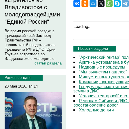
встретился во
Владивостоке с
молодогвардейцами
"Единой России"
Loading...
Во время рабочей поездки в
Приморский край Зампред
Правительства РФ –
полномочный представитель
Новости раздела
Президента РФ в ДФО Юрий
Трутнев встретился во
"Арктический гектар" по
Владивостоке с молодежью.
Арктика устремлена в б
статьи раздела
Надводные процедуры
"Мы вычистим наш лес"
Мишустин выступил за д
Регион сегодня
Компании, организующие
Госдума рассмотрит смя
28 Мая 2026, 14:14
земли в ДФО
Условия "гектарной" ипо
Регионам Сибири и ДФО 
восстановление дорог
Холодные деньги