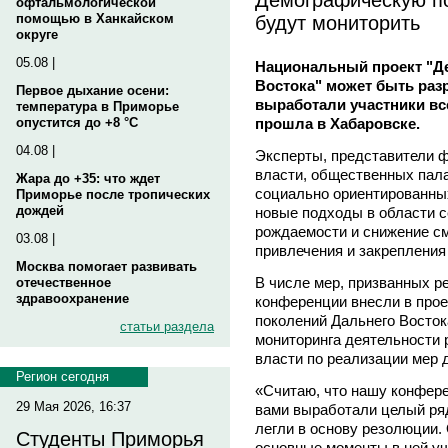
офтальмологической
будут мониторить
помощью в Ханкайском
округе
05.08 |
Национальный проект "Д
Востока" может быть разр
Первое дыхание осени:
выработали участники вс
температура в Приморье
прошла в Хабаровске.
опустится до +8 °C
04.08 |
Эксперты, представители 
власти, общественных пала
Жара до +35: что ждет
социально ориентированны
Приморье после тропических
дождей
новые подходы в области с
рождаемости и снижение см
03.08 |
привлечения и закрепления
Москва помогает развивать
В числе мер, призванных р
отечественное
здравоохранение
конференции внесли в про
поколений Дальнего Восток
статьи раздела
мониторинга деятельности 
власти по реализации мер 
Регион сегодня
«Считаю, что нашу конфер
29 Мая 2026, 16:37
вами выработали целый ря
легли в основу резолюции. 
Студенты Приморья
основные моменты в ней уч