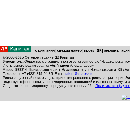
о компании
|
свежий номер
|
проект ДК
|
реклама
|
архи
© 2000-2025 Сетевое издание ДВ Капитал
Учредитель: Общество с ограниченной ответственностью "Издательская ко
И.о. главного редактора: Голубь Андрей Александрович
Адрес: 690014, Приморский край, г. Владивосток, ул. Некрасовская д. 36 «Б»
Телефоны: +7 (423) 245-04-85; Email:
priem@zrpress.ru
Регистрационный номер и дата принятия решения о регистрации: серия Эл
надзору в сфере связи, информационных технологий и массовых коммуник
Содержит информационную продукцию категории 18+.
Политика конфиден