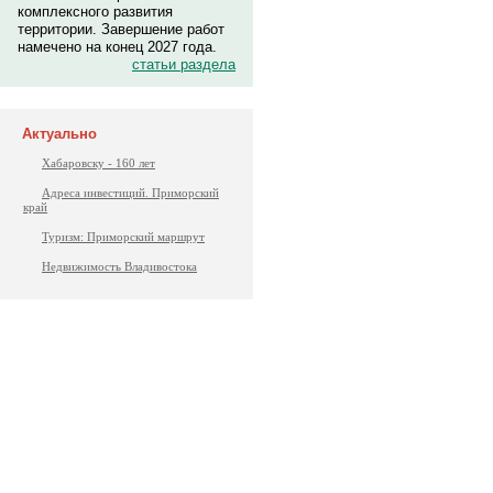
комплексного развития
территории. Завершение работ
намечено на конец 2027 года.
статьи раздела
Актуально
Хабаровску - 160 лет
Адреса инвестиций. Приморский
край
Туризм: Приморский маршрут
Недвижимость Владивостока