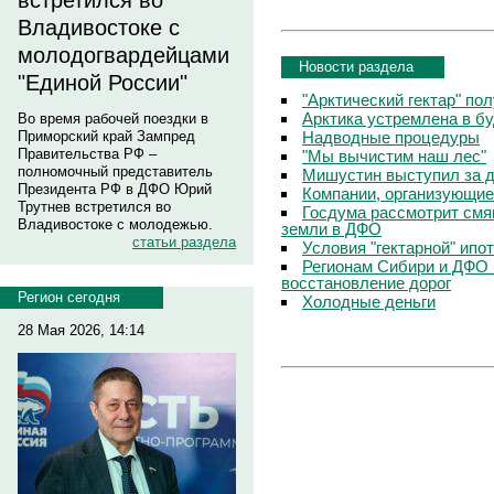
встретился во
Владивостоке с
молодогвардейцами
Новости раздела
"Единой России"
"Арктический гектар" по
Арктика устремлена в б
Во время рабочей поездки в
Надводные процедуры
Приморский край Зампред
Правительства РФ –
"Мы вычистим наш лес"
полномочный представитель
Мишустин выступил за д
Президента РФ в ДФО Юрий
Компании, организующие
Трутнев встретился во
Госдума рассмотрит смя
Владивостоке с молодежью.
земли в ДФО
статьи раздела
Условия "гектарной" ипо
Регионам Сибири и ДФО 
восстановление дорог
Регион сегодня
Холодные деньги
28 Мая 2026, 14:14