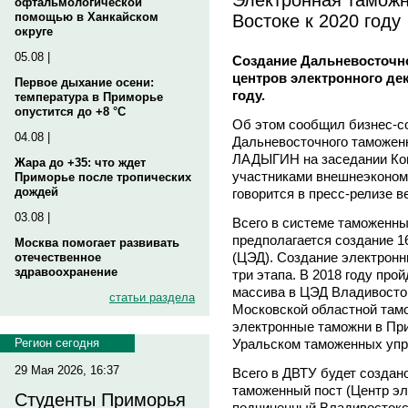
офтальмологической
Востоке к 2020 году
помощью в Ханкайском
округе
05.08 |
Создание Дальневосточно
центров электронного де
Первое дыхание осени:
году.
температура в Приморье
опустится до +8 °C
Об этом сообщил бизнес-с
04.08 |
Дальневосточного таможен
ЛАДЫГИН на заседании Конс
Жара до +35: что ждет
участниками внешнеэконом
Приморье после тропических
дождей
говорится в пресс-релизе в
03.08 |
Всего в системе таможенны
предполагается создание 1
Москва помогает развивать
(ЦЭД). Создание электронн
отечественное
здравоохранение
три этапа. В 2018 году про
массива в ЦЭД Владивосток
статьи раздела
Московской областной тамо
электронные таможни в Пр
Уральском таможенных упр
Регион сегодня
29 Мая 2026, 16:37
Всего в ДВТУ будет создан
таможенный пост (Центр эл
Студенты Приморья
подчиненный Владивостокс