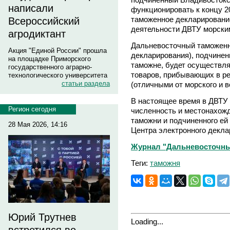
написали
функционировать к концу 2
таможенное декларировани
Всероссийский
деятельности ДВТУ морски
агродиктант
Дальневосточный таможенн
Акция "Единой России" прошла
декларирования), подчине
на площадке Приморского
таможне, будет осуществл
государственного аграрно-
товаров, прибывающих в р
технологического университета
статьи раздела
(отличными от морского и 
В настоящее время в ДВТУ 
Регион сегодня
численность и местонахож
таможни и подчиненного ей
28 Мая 2026, 14:16
Центра электронного декла
Журнал "Дальневосточный
Теги:
таможня
Юрий Трутнев
Loading...