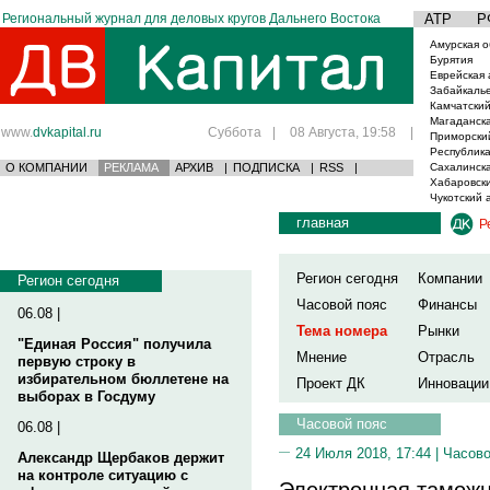
Региональный журнал для деловых кругов Дальнего Востока
АТР
Р
Амурская о
Бурятия
Еврейская 
Забайкаль
Камчатский
Магаданска
www.
dvkapital.ru
Суббота
|
08 Августа, 19:58
|
Приморски
Республика
О КОМПАНИИ
РЕКЛАМА
АРХИВ
|
ПОДПИСКА
|
RSS
|
Сахалинска
Хабаровски
Чукотский 
главная
Р
Регион сегодня
Компании
Регион сегодня
Часовой пояс
Финансы
06.08 |
Тема номера
Рынки
"Единая Россия" получила
Мнение
Отрасль
первую строку в
избирательном бюллетене на
Проект ДК
Инновации
выборах в Госдуму
Часовой пояс
06.08 |
24 Июля 2018, 17:44 |
Часово
Александр Щербаков держит
на контроле ситуацию с
Электронная таможн