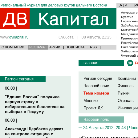
Региональный журнал для деловых кругов Дальнего Востока
АТР
Р
Амурская о
Бурятия
Еврейская 
Забайкаль
Камчатский
Магаданска
www.
dvkapital.ru
Суббота
|
08 Августа, 21:25
|
Приморски
Республика
О КОМПАНИИ
РЕКЛАМА
АРХИВ
|
ПОДПИСКА
|
RSS
|
Сахалинска
Хабаровски
Чукотский 
главная
Р
Регион сегодня
Компании
Регион сегодня
Часовой пояс
Финансы
06.08 |
Тема номера
Рынки
"Единая Россия" получила
Мнение
Отрасль
первую строку в
избирательном бюллетене на
Проект ДК
Инновации
выборах в Госдуму
Часовой пояс
06.08 |
24 Августа 2012, 20:48 |
Часо
Александр Щербаков держит
на контроле ситуацию с
«Газпром» взялся з