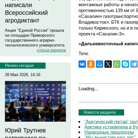
написали
монтажные работы и начат
протяженностью 139 км от 
Всероссийский
«Сахалин» газотранспортно
агродиктант
Владивосток». БТК и газопр
только Киринского, но и в 
Акция "Единой России" прошла
проекта «Сахалин-3».
на площадке Приморского
государственного аграрно-
«Дальневосточный капит
технологического университета
статьи раздела
Теги:
Регион сегодня
28 Мая 2026, 14:16
Loading...
Новости раздела
"Арктический гектар" по
Арктика устремлена в б
Юрий Трутнев
Надводные процедуры
"Мы вычистим наш лес"