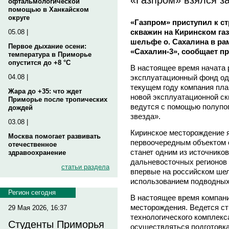
офтальмологической
помощью в Ханкайском
округе
«Газпром» приступил к с
скважин на Киринском га
05.08 |
шельфе о. Сахалина в ра
Первое дыхание осени:
«Сахалин-3», сообщает п
температура в Приморье
опустится до +8 °C
В настоящее время начата 
эксплуатационный фонд од
04.08 |
текущем году компания пла
Жара до +35: что ждет
новой эксплуатационной с
Приморье после тропических
ведутся с помощью полупо
дождей
звезда».
03.08 |
Киринское месторождение 
Москва помогает развивать
первоочередным объектом 
отечественное
станет одним из источнико
здравоохранение
дальневосточных регионов
статьи раздела
впервые на российском ше
использованием подводных
Регион сегодня
В настоящее время компани
месторождения. Ведется ст
29 Мая 2026, 16:37
технологического комплекса
Студенты Приморья
осуществляться подготовка