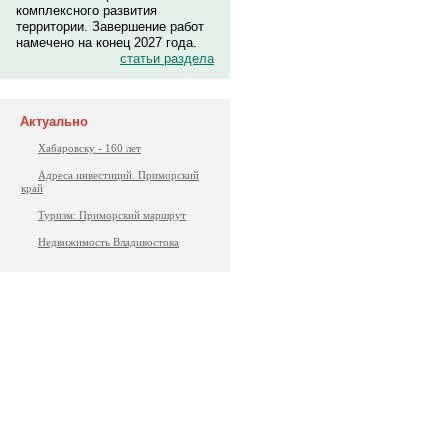
комплексного развития
территории. Завершение работ
намечено на конец 2027 года.
статьи раздела
Актуально
Хабаровску - 160 лет
Адреса инвестиций. Приморский
край
Туризм: Приморский маршрут
Недвижимость Владивостока