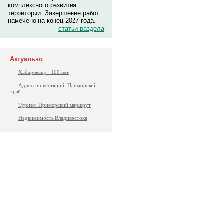
комплексного развития
территории. Завершение работ
намечено на конец 2027 года.
статьи раздела
Актуально
Хабаровску - 160 лет
Адреса инвестиций. Приморский
край
Туризм: Приморский маршрут
Недвижимость Владивостока