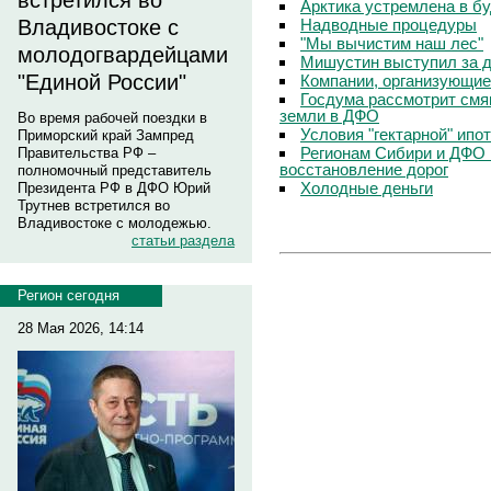
встретился во
Арктика устремлена в б
Надводные процедуры
Владивостоке с
"Мы вычистим наш лес"
молодогвардейцами
Мишустин выступил за д
"Единой России"
Компании, организующие
Госдума рассмотрит смя
земли в ДФО
Во время рабочей поездки в
Условия "гектарной" ипо
Приморский край Зампред
Регионам Сибири и ДФО 
Правительства РФ –
восстановление дорог
полномочный представитель
Холодные деньги
Президента РФ в ДФО Юрий
Трутнев встретился во
Владивостоке с молодежью.
статьи раздела
Регион сегодня
28 Мая 2026, 14:14