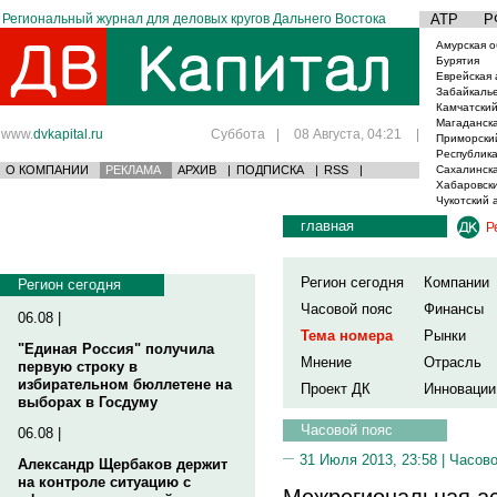
Региональный журнал для деловых кругов Дальнего Востока
АТР
Р
Амурская о
Бурятия
Еврейская 
Забайкаль
Камчатский
Магаданска
www.
dvkapital.ru
Суббота
|
08 Августа, 04:21
|
Приморски
Республика
О КОМПАНИИ
РЕКЛАМА
АРХИВ
|
ПОДПИСКА
|
RSS
|
Сахалинска
Хабаровски
Чукотский 
главная
Р
Регион сегодня
Компании
Регион сегодня
Часовой пояс
Финансы
06.08 |
Тема номера
Рынки
"Единая Россия" получила
Мнение
Отрасль
первую строку в
избирательном бюллетене на
Проект ДК
Инновации
выборах в Госдуму
Часовой пояс
06.08 |
31 Июля 2013, 23:58 |
Часово
Александр Щербаков держит
на контроле ситуацию с
Межрегиональная ас