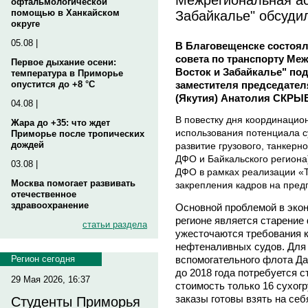
офтальмологической
Забайкалье" обсуди
помощью в Ханкайском
округе
05.08 |
В Благовещенске состоял
совета по транспорту Ме
Первое дыхание осени:
Восток и Забайкалье" по
температура в Приморье
заместителя председател
опустится до +8 °C
(Якутия) Анатолия СКР
04.08 |
В повестку дня координацио
Жара до +35: что ждет
использования потенциала с
Приморье после тропических
дождей
развитие грузового, танкерн
ДФО и Байкальского региона)
03.08 |
ДФО в рамках реализации «Т
Москва помогает развивать
закрепления кадров на пред
отечественное
здравоохранение
Основной проблемой в экон
регионе является старение 
статьи раздела
ужесточаются требования 
нефтеналивных судов. Для 
вспомогательного флота Да
Регион сегодня
до 2018 года потребуется с
29 Мая 2026, 16:37
стоимость только 16 сухогр
заказы готовы взять на се
Студенты Приморья