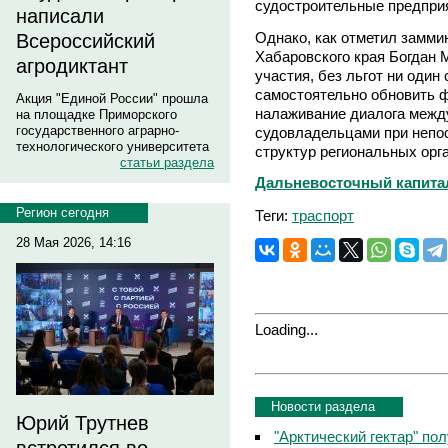
судостроительные предпри
написали
Однако, как отметил замми
Всероссийский
Хабаровского края Богдан
агродиктант
участия, без льгот ни один
самостоятельно обновить ф
Акция "Единой России" прошла
налаживание диалога межд
на площадке Приморского
государственного аграрно-
судовладельцами при непо
технологического университета
структур региональных орг
статьи раздела
Дальневосточный капитал
Регион сегодня
Теги:
траспорт
28 Мая 2026, 14:16
Loading...
Новости раздела
Юрий Трутнев
"Арктический гектар" по