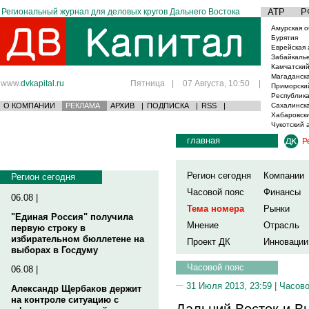
Региональный журнал для деловых кругов Дальнего Востока
АТР
Р
Амурская о
Бурятия
Еврейская 
Забайкаль
Камчатский
Магаданска
www.
dvkapital.ru
Пятница
|
07 Августа, 10:50
|
Приморски
Республика
О КОМПАНИИ
РЕКЛАМА
АРХИВ
|
ПОДПИСКА
|
RSS
|
Сахалинска
Хабаровски
Чукотский 
главная
Р
Регион сегодня
Компании
Регион сегодня
Часовой пояс
Финансы
06.08 |
Тема номера
Рынки
"Единая Россия" получила
Мнение
Отрасль
первую строку в
избирательном бюллетене на
Проект ДК
Инновации
выборах в Госдуму
Часовой пояс
06.08 |
31 Июля 2013, 23:59 |
Часово
Александр Щербаков держит
на контроле ситуацию с
Дальний Восток и В