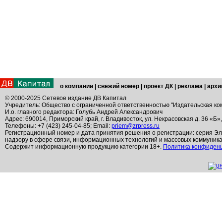
о компании
|
свежий номер
|
проект ДК
|
реклама
|
архи
© 2000-2025 Сетевое издание ДВ Капитал
Учредитель: Общество с ограниченной ответственностью "Издательская ко
И.о. главного редактора: Голубь Андрей Александрович
Адрес: 690014, Приморский край, г. Владивосток, ул. Некрасовская д. 36 «Б»
Телефоны: +7 (423) 245-04-85; Email:
priem@zrpress.ru
Регистрационный номер и дата принятия решения о регистрации: серия Эл
надзору в сфере связи, информационных технологий и массовых коммуник
Содержит информационную продукцию категории 18+.
Политика конфиден