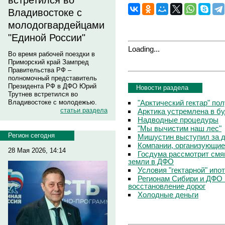
встретился во
Владивостоке с
молодогвардейцами
"Единой России"
Loading...
Во время рабочей поездки в
Приморский край Зампред
Правительства РФ –
полномочный представитель
Президента РФ в ДФО Юрий
Новости раздела
Трутнев встретился во
"Арктический гектар" по
Владивостоке с молодежью.
статьи раздела
Арктика устремлена в б
Надводные процедуры
"Мы вычистим наш лес"
Регион сегодня
Мишустин выступил за д
Компании, организующие
28 Мая 2026, 14:14
Госдума рассмотрит смя
земли в ДФО
Условия "гектарной" ипо
Регионам Сибири и ДФО 
восстановление дорог
Холодные деньги