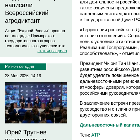
для деятельности российск
написали
также озвучены предложен
Всероссийский
налоговым льготам, которы
в Государственной Думе РФ
агродиктант
«Территории российского 
Акция "Единой России" прошла
историю отношений с Соци
на площадке Приморского
государственного аграрно-
новых условиях эти отноше
технологического университета
Реализация Госпрограммы, 
статьи раздела
способствовать», - отмети
Президент Чыонг Тан Шанг 
Регион сегодня
развитием российского Дал
будет уделять повышенное 
28 Мая 2026, 14:16
дальневосточными региона
атмосферы доверия, котор
российскими руководителя
В заключение встречи през
руководство и он лично пр
двусторонних связей.
Дальневосточный капитал
Юрий Трутнев
Теги:
АТР