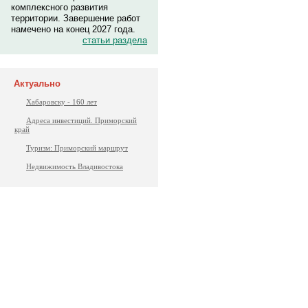
комплексного развития
территории. Завершение работ
намечено на конец 2027 года.
статьи раздела
Актуально
Хабаровску - 160 лет
Адреса инвестиций. Приморский
край
Туризм: Приморский маршрут
Недвижимость Владивостока