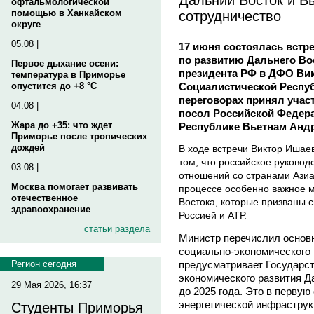
офтальмологической
сотрудничество
помощью в Ханкайском
округе
05.08 |
17 июня состоялась встр
по развитию Дальнего Во
Первое дыхание осени:
президента РФ в ДФО Ви
температура в Приморье
Социалистической Респу
опустится до +8 °C
переговорах принял уча
04.08 |
посол Российской Федер
Жара до +35: что ждет
Республике Вьетнам Анд
Приморье после тропических
дождей
В ходе встречи Виктор Иша
том, что российское руковод
03.08 |
отношений со странами Азиа
Москва помогает развивать
процессе особенно важное м
отечественное
Востока, которые призваны 
здравоохранение
Россией и АТР.
статьи раздела
Министр перечислил основ
социально-экономического 
предусматривает Государс
Регион сегодня
экономического развития Д
29 Мая 2026, 16:37
до 2025 года. Это в первую
энергетической инфраструк
Студенты Приморья