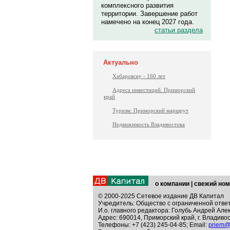
комплексного развития
территории. Завершение работ
намечено на конец 2027 года.
статьи раздела
Актуально
Хабаровску - 160 лет
Адреса инвестиций. Приморский
край
Туризм: Приморский маршрут
Недвижимость Владивостока
о компании
|
свежий ном
© 2000-2025 Сетевое издание ДВ Капитал
Учредитель: Общество с ограниченной отве
И.о. главного редактора: Голубь Андрей Але
Адрес: 690014, Приморский край, г. Владивос
Телефоны: +7 (423) 245-04-85; Email:
priem@