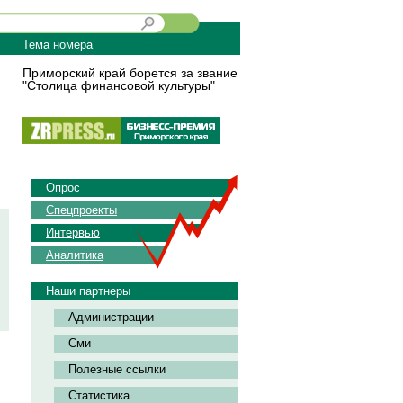
Тема номера
Приморский край борется за звание
"Столица финансовой культуры"
Опрос
Спецпроекты
Интервью
Аналитика
Наши партнеры
Администрации
Сми
Полезные ссылки
Статистика