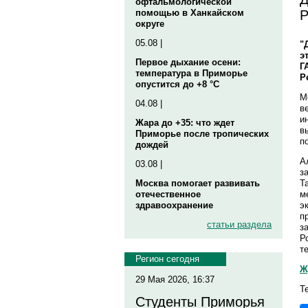
офтальмологической
Р
помощью в Ханкайском
округе
05.08 |
"
э
Первое дыхание осени:
Г
температура в Приморье
Р
опустится до +8 °C
М
04.08 |
в
и
Жара до +35: что ждет
в
Приморье после тропических
п
дождей
А
03.08 |
з
Т
Москва помогает развивать
м
отечественное
э
здравоохранение
п
статьи раздела
з
Р
т
Регион сегодня
Ж
29 Мая 2026, 16:37
Т
Студенты Приморья