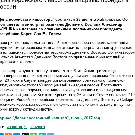
оссии
День корейского инвестора" состоится 28 июня в Хабаровске. Об
том заявил министр по развитию Дальнего Востока Александр
АЛУШКА на встрече со специальным посланником президента
еспублики Корея Сон Ен Гилем.
ероприятие предполагает целый ряд переговоров с представителями
едущих южнокорейских компаний относительно реализации крупнейших
нвестиционных проектов на территории Дальнего Востока. Организаторо
ыступит Агентство Дальнего Востока по привлечению инвестиций и
оддержке экспорта.
лександр Галушка также уточнил, что в ближайшие три месяца
апланирован целый ряд мероприятий с участием корейских бизнесменов.
ак, 23 июня в Сеуле пройдет организованная совместно с Корейской
еждународной торговой ассоциацией выездная сессия Восточного
кономического форума, посвященная двусторонним инвестиционным
роектам на Дальнем Востоке. Кроме того, 26 июня в Сеуле состоится 11-
аседание Российско-корейского комитета по Дальнему Востоку и Сибири
оссийско-корейской совместной комиссии по экономическому и научно-
ехническому сотрудничеству.
урнал "Дальневосточный капитал", июнь, 2017 год.
еги:
инвестиции
галушка