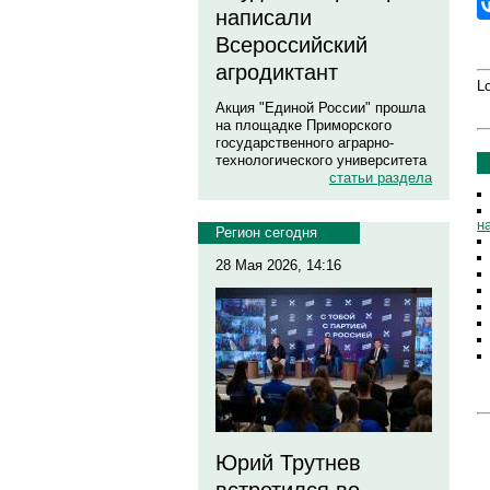
написали
Всероссийский
агродиктант
Lo
Акция "Единой России" прошла
на площадке Приморского
государственного аграрно-
технологического университета
статьи раздела
н
Регион сегодня
28 Мая 2026, 14:16
Юрий Трутнев