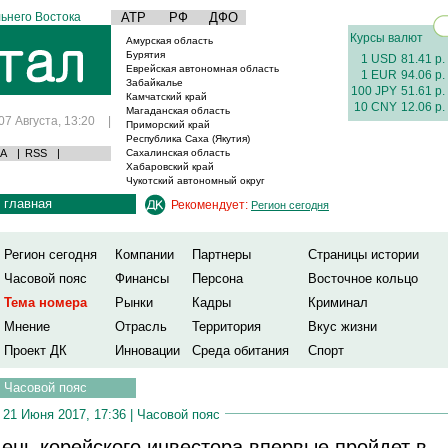
ьнего Востока
АТР
РФ
ДФО
Курсы валют
Амурская область
Бурятия
1 USD
81.41 р.
Еврейская автономная область
1 EUR
94.06 р.
Забайкалье
100 JPY
51.61 р.
Камчатский край
10 CNY
12.06 р.
Магаданская область
07 Августа, 13:20
|
Приморский край
Республика Саха (Якутия)
А
|
RSS
|
Сахалинская область
Хабаровский край
Чукотский автономный округ
главная
Рекомендует:
Регион сегодня
Регион сегодня
Компании
Партнеры
Страницы истории
Часовой пояс
Финансы
Персона
Восточное кольцо
Тема номера
Рынки
Кадры
Криминал
Мнение
Отрасль
Территория
Вкус жизни
Проект ДК
Инновации
Среда обитания
Спорт
Часовой пояс
21 Июня 2017, 17:36 |
Часовой пояс
ень корейского инвестора впервые пройдет в