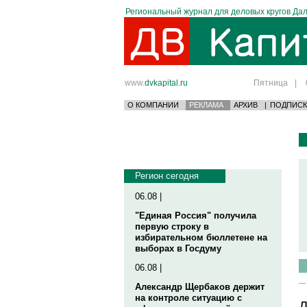
Региональный журнал для деловых кругов Дал
www.
dvkapital.ru
Пятница
|
О КОМПАНИИ
РЕКЛАМА
АРХИВ
|
ПОДПИСК
Регион сегодня
06.08 |
"Единая Россия" получила
первую строку в
избирательном бюллетене на
выборах в Госдуму
06.08 |
Александр Щербаков держит
на контроле ситуацию с
Д