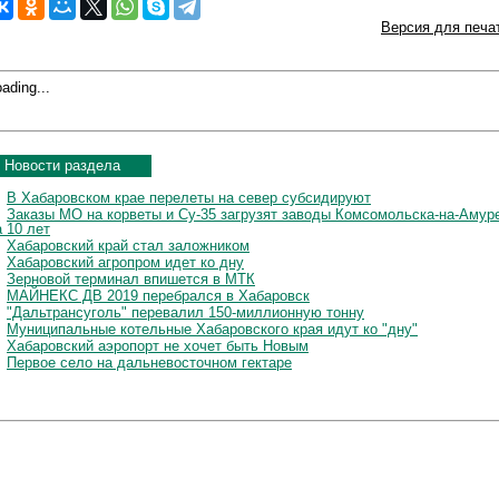
Версия для печа
ading...
Новости раздела
В Хабаровском крае перелеты на север субсидируют
Заказы МО на корветы и Су-35 загрузят заводы Комсомольска-на-Амур
а 10 лет
Хабаровский край стал заложником
Хабаровский агропром идет ко дну
Зерновой терминал впишется в МТК
МАЙНЕКС ДВ 2019 перебрался в Хабаровск
"Дальтрансуголь" перевалил 150-миллионную тонну
Муниципальные котельные Хабаровского края идут ко "дну"
Хабаровский аэропорт не хочет быть Новым
Первое село на дальневосточном гектаре