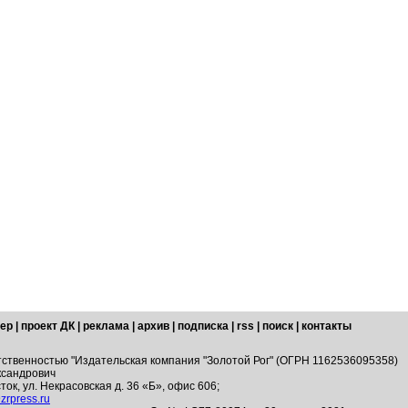
ер
|
проект ДК
|
реклама
|
архив
|
подписка
|
rss
|
поиск
|
контакты
тственностью "Издательская компания "Золотой Рог" (ОГРН 1162536095358)
ксандрович
ток, ул. Некрасовская д. 36 «Б», офис 606;
zrpress.ru